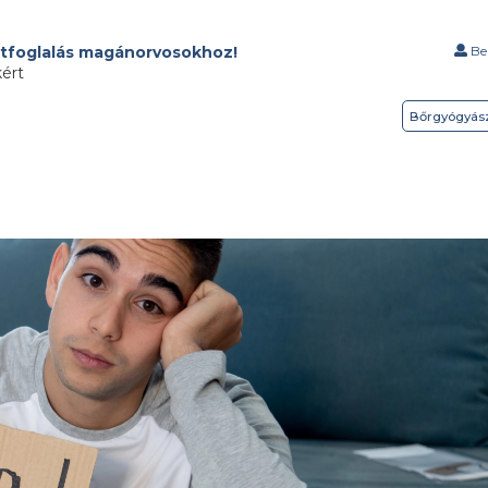
tfoglalás magánorvosokhoz!
Bel
kért
Bőrgyógyás