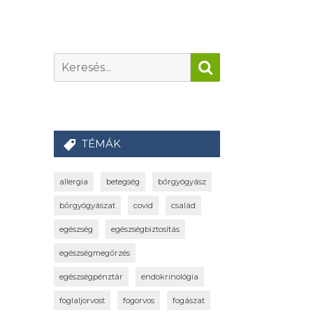
TÉMÁK
allergia
betegség
bőrgyógyász
bőrgyógyászat
covid
család
egészség
egészségbiztosítás
egészségmegőrzés
egészségpénztár
endokrinológia
foglaljorvost
fogorvos
fogászat