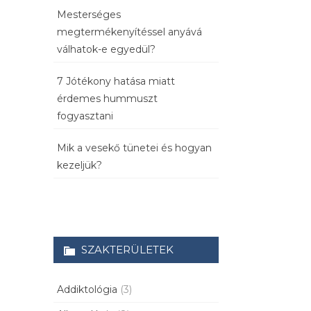
Mesterséges
megtermékenyítéssel anyává
válhatok-e egyedül?
7 Jótékony hatása miatt
érdemes hummuszt
fogyasztani
Mik a vesekő tünetei és hogyan
kezeljük?
SZAKTERÜLETEK
Addiktológia
(3)