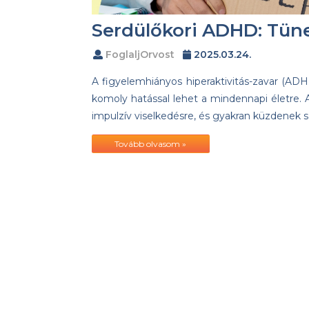
Serdülőkori ADHD: Tüne
FoglaljOrvost
2025.03.24.
A figyelemhiányos hiperaktivitás-zavar (ADH
komoly hatással lehet a mindennapi életre.
impulzív viselkedésre, és gyakran küzdenek 
Tovább olvasom »