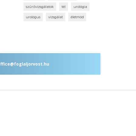
szűrővizsgálatok
tél
urológia
urológus
vizsgálat
életmód
ffice@foglaljorvost.hu