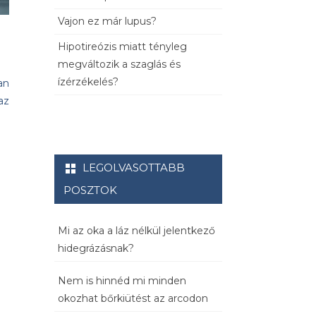
Vajon ez már lupus?
Hipotireózis miatt tényleg
megváltozik a szaglás és
ízérzékelés?
an
az
LEGOLVASOTTABB
POSZTOK
Mi az oka a láz nélkül jelentkező
hidegrázásnak?
Nem is hinnéd mi minden
okozhat bőrkiütést az arcodon