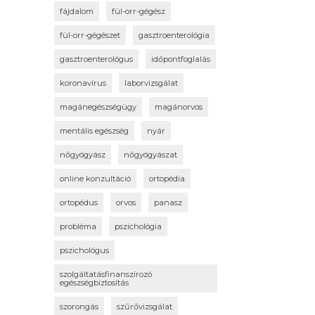
fájdalom
fül-orr-gégész
fül-orr-gégészet
gasztroenterológia
gasztroenterológus
időpontfoglalás
koronavírus
laborvizsgálat
magánegészségügy
magánorvos
mentális egészség
nyár
nőgyógyász
nőgyógyászat
online konzultáció
ortopédia
ortopédus
orvos
panasz
probléma
pszichológia
pszichológus
szolgáltatásfinanszírozó
egészségbiztosítás
szorongás
szűrővizsgálat