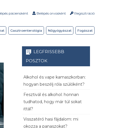
épés páciensként
Belépés orvosként
Regisztráció
zat
Gasztroenterológia
Nőgyógyászat
Fogászat
LEGFRISSEBB
POSZTOK
Alkohol és vape kamaszkorban:
hogyan beszélj róla szülőként?
Fesztivál és alkohol: honnan
tudhatod, hogy már túl sokat
ittál?
Visszatérő hasi fájdalom: mi
okozza a panaszokat?