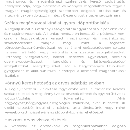
magánorvos és magánkórházi szakrendelés kereső szolgáltatás,
amelynek célja, hogy elérhetővé és könnyen megtalálhatóvá tegye a
magyar magánegészségügyi szektorban dolgozó, praxisokban és
intézményekben dolgozó mintegy 8 ezer orvost a páciensek számára.
Széles magánorvosi kínálat, gyors időpontfoglalás
A FoglaljOrvost.hu kétirányú szolgáltatása egyaránt szól a pácienseknek
és magánorvosoknak. A honlap rendszerén keresztül a páciensek nem
csak a leggyakrabban keresett magánorvosi és magánkórházi
szakrendeléseket találják meg, mint a fogászat,
bőrgyógyászat,nőgyógyászat, de az állami egészségügyben sokszor
nehezen elérhető, vagy várólistás diagnosztikai szolgáltatásokat,
ultrahang vizsgálatokat, baleseti sebészeti ügyeleteket, speciális
gyermekgyógyászatot, kardiológiai és látás-egészségügyi
szolgáltatókat, allergológusokat, sőt a hagyományos távol-keleti
gyógyászat és akkupunktúra is szerepel a kereshető magánpraxisok
listájában.
Könnyű kereshetőség az orvos adatbázisokban
A FoglaljOrvost.hu kialakítása figyelembe veszi a páciensek keresési
szokásait, ezzel is megkönnyítve az orvosok elérését és egyszerűsítve az
időpontfoglalás folyamatát. Akár
nőgyógyász,bőrgyógyász,allergológus szakorvos, akár budapesti ill.
vidéki keresésből indul el a páciens, arra törekszünk, hogy minél
kevesebb kattintással elérje az időpont-foglalási lehetőséget.
Hasznos orvos visszajelzések
A weboldal az orvosoknak és magánkórházakban dolgozó