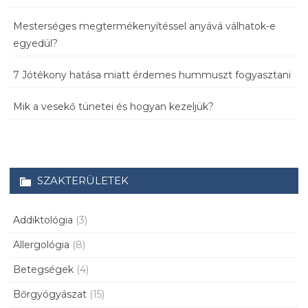
Mesterséges megtermékenyítéssel anyává válhatok-e
egyedül?
7 Jótékony hatása miatt érdemes hummuszt fogyasztani
Mik a vesekő tünetei és hogyan kezeljük?
SZAKTERÜLETEK
Addiktológia
(3)
Allergológia
(8)
Betegségek
(4)
Bőrgyógyászat
(15)