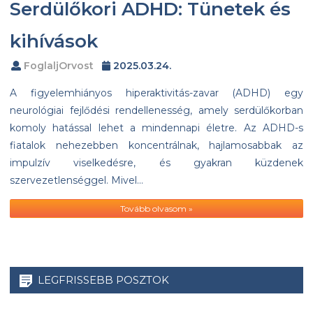
Serdülőkori ADHD: Tünetek és
kihívások
FoglaljOrvost
2025.03.24.
A figyelemhiányos hiperaktivitás-zavar (ADHD) egy
neurológiai fejlődési rendellenesség, amely serdülőkorban
komoly hatással lehet a mindennapi életre. Az ADHD-s
fiatalok nehezebben koncentrálnak, hajlamosabbak az
impulzív viselkedésre, és gyakran küzdenek
szervezetlenséggel. Mivel…
Tovább olvasom »
LEGFRISSEBB POSZTOK