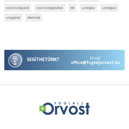
szűrővizsgálat
szűrővizsgálatok
tél
urológia
urológus
vizsgálat
életmód
Email:
SEGÍTHETÜNK?
office@foglaljorvost.hu