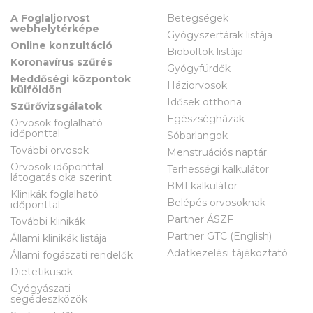
A Foglaljorvost
Betegségek
webhelytérképe
Gyógyszertárak listája
Online konzultáció
Bioboltok listája
Koronavírus szűrés
Gyógyfürdők
Meddőségi központok
Háziorvosok
külföldön
Idősek otthona
Szűrővizsgálatok
Egészségházak
Orvosok foglalható
időponttal
Sóbarlangok
További orvosok
Menstruációs naptár
Orvosok időponttal
Terhességi kalkulátor
látogatás oka szerint
BMI kalkulátor
Klinikák foglalható
Belépés orvosoknak
időponttal
Partner ÁSZF
További klinikák
Partner GTC (English)
Állami klinikák listája
Adatkezelési tájékoztató
Állami fogászati rendelők
Dietetikusok
Gyógyászati
segédeszközök