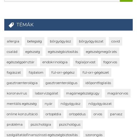
TÉMÁK
allergia
betegség
bőrgyógyász
bőrgyógyászat
covid
család
egészség
egészségbiztosítás
egészségmegőrzés
egészségpénztár
endokrinológia
foglaljorvost
fogorvos
fogászat
fájdalom
fül-orr-gégész
fül-orr-gégészet
gasztroenterológia
gasztroenterológus
időpontfoglalás
koronavírus
laborvizsgálat
magánegészségügy
magánorvos
mentális egészség
nyár
nőgyógyász
nőgyógyászat
online konzultáció
ortopédia
ortopédus
orvos
panasz
probléma
pszichológia
pszichológus
szolgáltatásfinanszírozó egészségbiztosítás
szorongás