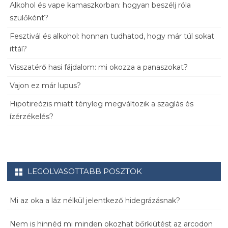
Alkohol és vape kamaszkorban: hogyan beszélj róla
szülőként?
Fesztivál és alkohol: honnan tudhatod, hogy már túl sokat
ittál?
Visszatérő hasi fájdalom: mi okozza a panaszokat?
Vajon ez már lupus?
Hipotireózis miatt tényleg megváltozik a szaglás és
ízérzékelés?
LEGOLVASOTTABB POSZTOK
Mi az oka a láz nélkül jelentkező hidegrázásnak?
Nem is hinnéd mi minden okozhat bőrkiütést az arcodon