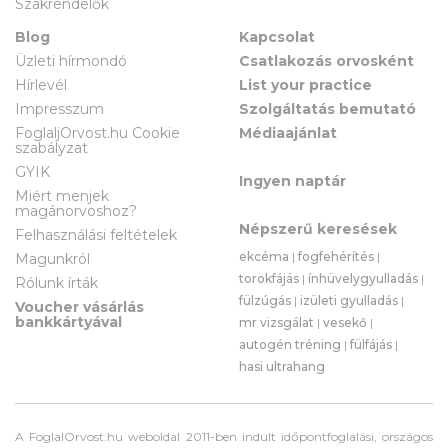
Szakrendelők
Blog
Kapcsolat
Üzleti hírmondó
Csatlakozás orvosként
Hírlevél
List your practice
Impresszum
Szolgáltatás bemutató
FoglaljOrvost.hu Cookie
Médiaajánlat
szabályzat
GYIK
Ingyen naptár
Miért menjek
magánorvoshoz?
Népszerű keresések
Felhasználási feltételek
ekcéma
|
fogfehérítés
|
Magunkról
torokfájás
|
ínhüvelygyulladás
|
Rólunk írták
fülzúgás
|
izületi gyulladás
|
Voucher vásárlás
bankkártyával
mr vizsgálat
|
vesekő
|
autogén tréning
|
fülfájás
|
hasi ultrahang
A FoglalOrvost.hu weboldal 2011-ben indult időpontfoglalási, országos