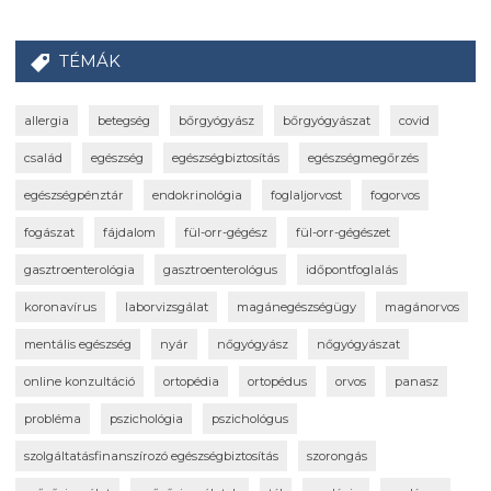
TÉMÁK
allergia
betegség
bőrgyógyász
bőrgyógyászat
covid
család
egészség
egészségbiztosítás
egészségmegőrzés
egészségpénztár
endokrinológia
foglaljorvost
fogorvos
fogászat
fájdalom
fül-orr-gégész
fül-orr-gégészet
gasztroenterológia
gasztroenterológus
időpontfoglalás
koronavírus
laborvizsgálat
magánegészségügy
magánorvos
mentális egészség
nyár
nőgyógyász
nőgyógyászat
online konzultáció
ortopédia
ortopédus
orvos
panasz
probléma
pszichológia
pszichológus
szolgáltatásfinanszírozó egészségbiztosítás
szorongás