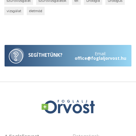
szűrővizsgálat
szűrővizsgálatok
tél
urológia
urológus
vizsgálat
életmód
Email:
SEGÍTHETÜNK?
office@foglaljorvost.hu