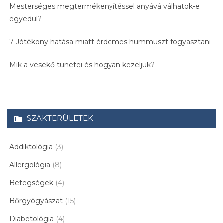
Mesterséges megtermékenyítéssel anyává válhatok-e
egyedül?
7 Jótékony hatása miatt érdemes hummuszt fogyasztani
Mik a vesekő tünetei és hogyan kezeljük?
SZAKTERÜLETEK
Addiktológia
(3)
Allergológia
(8)
Betegségek
(4)
Bőrgyógyászat
(15)
Diabetológia
(4)