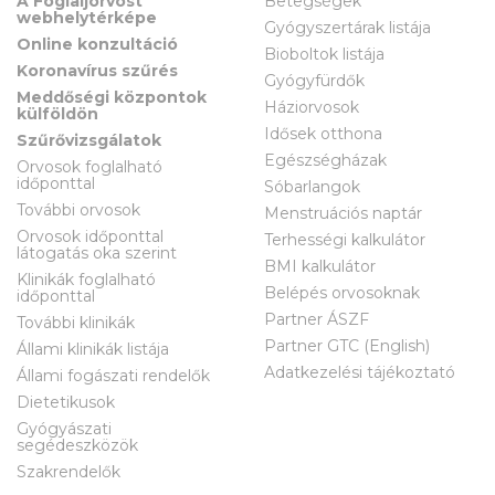
A Foglaljorvost
Betegségek
webhelytérképe
Gyógyszertárak listája
Online konzultáció
Bioboltok listája
Koronavírus szűrés
Gyógyfürdők
Meddőségi központok
Háziorvosok
külföldön
Idősek otthona
Szűrővizsgálatok
Egészségházak
Orvosok foglalható
időponttal
Sóbarlangok
További orvosok
Menstruációs naptár
Orvosok időponttal
Terhességi kalkulátor
látogatás oka szerint
BMI kalkulátor
Klinikák foglalható
Belépés orvosoknak
időponttal
Partner ÁSZF
További klinikák
Partner GTC (English)
Állami klinikák listája
Adatkezelési tájékoztató
Állami fogászati rendelők
Dietetikusok
Gyógyászati
segédeszközök
Szakrendelők