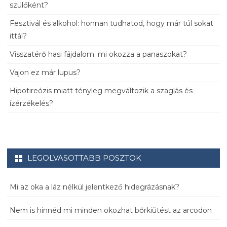
szülőként?
Fesztivál és alkohol: honnan tudhatod, hogy már túl sokat
ittál?
Visszatérő hasi fájdalom: mi okozza a panaszokat?
Vajon ez már lupus?
Hipotireózis miatt tényleg megváltozik a szaglás és
ízérzékelés?
LEGOLVASOTTABB POSZTOK
Mi az oka a láz nélkül jelentkező hidegrázásnak?
Nem is hinnéd mi minden okozhat bőrkiütést az arcodon