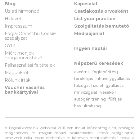
Blog
Kapcsolat
Üzleti hírmondó
Csatlakozás orvosként
Hírlevél
List your practice
Impresszum
Szolgáltatás bemutató
FoglaljOrvost.hu Cookie
Médiaajánlat
szabályzat
GYIK
Ingyen naptár
Miért menjek
magánorvoshoz?
Népszerű keresések
Felhasználási feltételek
ekcéma
|
fogfehérítés
|
Magunkról
torokfájás
|
ínhüvelygyulladás
|
Rólunk írták
fülzúgás
|
izületi gyulladás
|
Voucher vásárlás
bankkártyával
mr vizsgálat
|
vesekő
|
autogén tréning
|
fülfájás
|
hasi ultrahang
A FoglalOrvost.hu weboldal 2011-ben indult időpontfoglalási, országos
magánorvos és magánkórházi szakrendelés kereső szolgáltatás,
amelynek célja, hogy elérhetővé és könnyen megtalálhatóvá tegye a