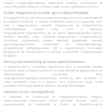
magyar magánegészségügyi szektorban dolgozó, praxisokban és
intézményekben dolgozó mintegy 8 ezer orvost a páciensek számára.
Széles magánorvosi kínálat, gyors időpontfoglalás
A FoglaljOrvost.hu kétirányú szolgáltatása egyaránt szól a pácienseknek
és magánorvosoknak. A honlap rendszerén keresztül a páciensek nem
csak a leggyakrabban keresett magánorvosi és magánkórházi
szakrendeléseket találják meg, mint a fogászat,
bőrgyógyászat,nőgyógyászat, de az állami egészségügyben sokszor
nehezen elérhető, vagy várólistás diagnosztikai szolgáltatásokat,
ultrahang vizsgálatokat, baleseti sebészeti ügyeleteket, speciális
gyermekgyógyászatot, kardiológiai és látás-egészségügyi
szolgáltatókat, allergológusokat, sőt a hagyományos távol-keleti
gyógyászat és akkupunktúra is szerepel a kereshető magánpraxisok
listájában.
Könnyű kereshetőség az orvos adatbázisokban
A FoglaljOrvost.hu kialakítása figyelembe veszi a páciensek keresési
szokásait, ezzel is megkönnyítve az orvosok elérését és egyszerűsítve az
időpontfoglalás folyamatát. Akár
nőgyógyász,bőrgyógyász,allergológus szakorvos, akár budapesti ill.
vidéki keresésből indul el a páciens, arra törekszünk, hogy minél
kevesebb kattintással elérje az időpont-foglalási lehetőséget.
Hasznos orvos visszajelzések
A weboldal az orvosoknak és magánkórházakban dolgozó
szakembereknek folyamatos online jelenlétet biztosít, segíti a
páciensszerzést, és megtartást is, hiszen az FoglaljOrvost.hu