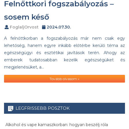
Felnőttkori fogszabályozás –
sosem késő
FoglaljOrvost
2024.07.30.
A felnőttkorban a fogszabályozás már nem csak egy
lehetőség, hanem egyre inkább előtérbe kerülő téma az
egészségügyi és esztétikai javítások terén. Ahogy az
emberek tudatosabban kezelik egészségüket és
megjelenésüket, a…
Tovább olvasom »
LEGFRISSEBB POSZTOK
Alkohol és vape kamaszkorban: hogyan beszélj róla