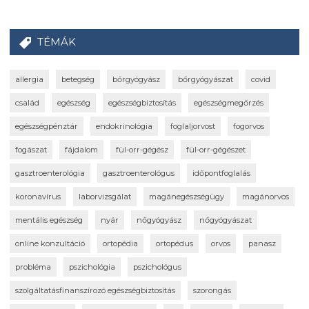
TÉMÁK
allergia
betegség
bőrgyógyász
bőrgyógyászat
covid
család
egészség
egészségbiztosítás
egészségmegőrzés
egészségpénztár
endokrinológia
foglaljorvost
fogorvos
fogászat
fájdalom
fül-orr-gégész
fül-orr-gégészet
gasztroenterológia
gasztroenterológus
időpontfoglalás
koronavírus
laborvizsgálat
magánegészségügy
magánorvos
mentális egészség
nyár
nőgyógyász
nőgyógyászat
online konzultáció
ortopédia
ortopédus
orvos
panasz
probléma
pszichológia
pszichológus
szolgáltatásfinanszírozó egészségbiztosítás
szorongás