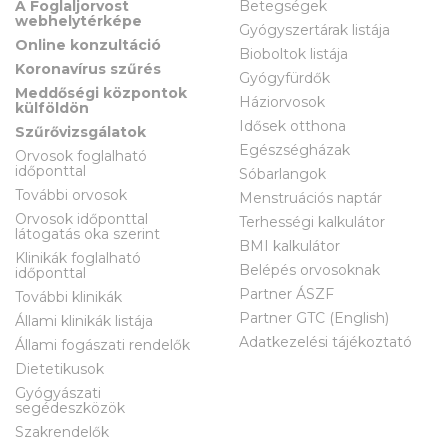
A Foglaljorvost
Betegségek
webhelytérképe
Gyógyszertárak listája
Online konzultáció
Bioboltok listája
Koronavírus szűrés
Gyógyfürdők
Meddőségi központok
Háziorvosok
külföldön
Idősek otthona
Szűrővizsgálatok
Egészségházak
Orvosok foglalható
időponttal
Sóbarlangok
További orvosok
Menstruációs naptár
Orvosok időponttal
Terhességi kalkulátor
látogatás oka szerint
BMI kalkulátor
Klinikák foglalható
Belépés orvosoknak
időponttal
Partner ÁSZF
További klinikák
Partner GTC (English)
Állami klinikák listája
Adatkezelési tájékoztató
Állami fogászati rendelők
Dietetikusok
Gyógyászati
segédeszközök
Szakrendelők