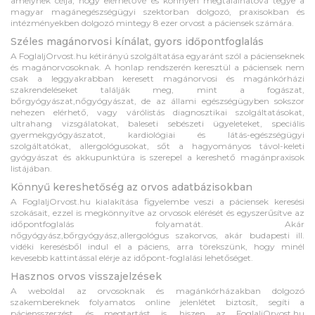
amelynek célja, hogy elérhetővé és könnyen megtalálhatóvá tegye a
magyar magánegészségügyi szektorban dolgozó, praxisokban és
intézményekben dolgozó mintegy 8 ezer orvost a páciensek számára.
Széles magánorvosi kínálat, gyors időpontfoglalás
A FoglaljOrvost.hu kétirányú szolgáltatása egyaránt szól a pácienseknek
és magánorvosoknak. A honlap rendszerén keresztül a páciensek nem
csak a leggyakrabban keresett magánorvosi és magánkórházi
szakrendeléseket találják meg, mint a fogászat,
bőrgyógyászat,nőgyógyászat, de az állami egészségügyben sokszor
nehezen elérhető, vagy várólistás diagnosztikai szolgáltatásokat,
ultrahang vizsgálatokat, baleseti sebészeti ügyeleteket, speciális
gyermekgyógyászatot, kardiológiai és látás-egészségügyi
szolgáltatókat, allergológusokat, sőt a hagyományos távol-keleti
gyógyászat és akkupunktúra is szerepel a kereshető magánpraxisok
listájában.
Könnyű kereshetőség az orvos adatbázisokban
A FoglaljOrvost.hu kialakítása figyelembe veszi a páciensek keresési
szokásait, ezzel is megkönnyítve az orvosok elérését és egyszerűsítve az
időpontfoglalás folyamatát. Akár
nőgyógyász,bőrgyógyász,allergológus szakorvos, akár budapesti ill.
vidéki keresésből indul el a páciens, arra törekszünk, hogy minél
kevesebb kattintással elérje az időpont-foglalási lehetőséget.
Hasznos orvos visszajelzések
A weboldal az orvosoknak és magánkórházakban dolgozó
szakembereknek folyamatos online jelenlétet biztosít, segíti a
páciensszerzést, és megtartást is, hiszen az FoglaljOrvost.hu