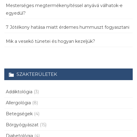
Mesterséges megtermékenyítéssel anyává válhatok-e
egyedül?
7 Jótékony hatása miatt érdemes hummuszt fogyasztani
Mik a vesekő tünetei és hogyan kezeljük?
SZAKTERÜLETEK
Addiktológia
(3)
Allergológia
(8)
Betegségek
(4)
Bőrgyógyászat
(15)
Diabetológia
(4)