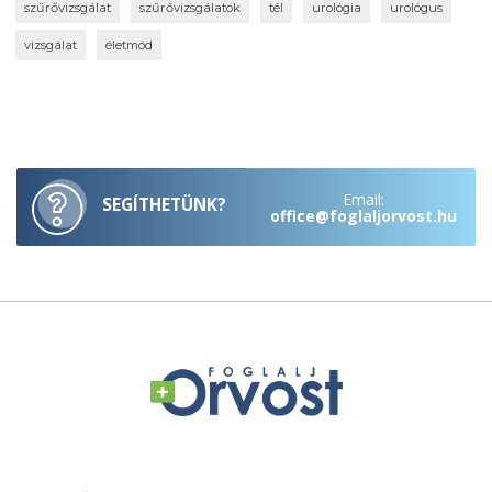
szűrővizsgálat
szűrővizsgálatok
tél
urológia
urológus
vizsgálat
életmód
Email:
SEGÍTHETÜNK?
office@foglaljorvost.hu