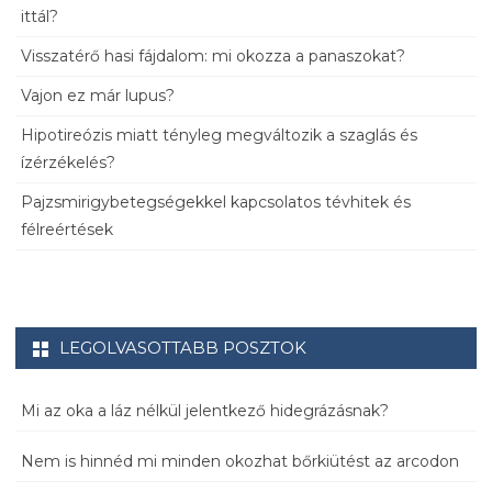
ittál?
Visszatérő hasi fájdalom: mi okozza a panaszokat?
Vajon ez már lupus?
Hipotireózis miatt tényleg megváltozik a szaglás és
ízérzékelés?
Pajzsmirigybetegségekkel kapcsolatos tévhitek és
félreértések
LEGOLVASOTTABB POSZTOK
Mi az oka a láz nélkül jelentkező hidegrázásnak?
Nem is hinnéd mi minden okozhat bőrkiütést az arcodon