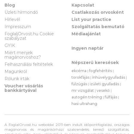
Blog
Kapcsolat
Üzleti hírmondó
Csatlakozás orvosként
Hírlevél
List your practice
Impresszum
Szolgáltatás bemutató
FoglaljOrvost.hu Cookie
Médiaajánlat
szabályzat
GYIK
Ingyen naptár
Miért menjek
magánorvoshoz?
Népszerű keresések
Felhasználási feltételek
ekcéma
|
fogfehérítés
|
Magunkról
torokfájás
|
ínhüvelygyulladás
|
Rólunk írták
fülzúgás
|
izületi gyulladás
|
Voucher vásárlás
bankkártyával
mr vizsgálat
|
vesekő
|
autogén tréning
|
fülfájás
|
hasi ultrahang
A FoglalOrvost.hu weboldal 2011-ben indult időpontfoglalási, országos
magánorvos és magánkórházi szakrendelés kereső szolgáltatás,