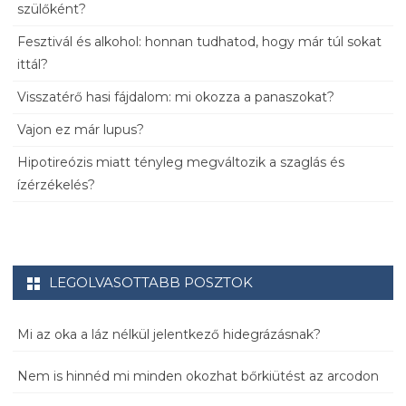
szülőként?
Fesztivál és alkohol: honnan tudhatod, hogy már túl sokat
ittál?
Visszatérő hasi fájdalom: mi okozza a panaszokat?
Vajon ez már lupus?
Hipotireózis miatt tényleg megváltozik a szaglás és
ízérzékelés?
LEGOLVASOTTABB POSZTOK
Mi az oka a láz nélkül jelentkező hidegrázásnak?
Nem is hinnéd mi minden okozhat bőrkiütést az arcodon