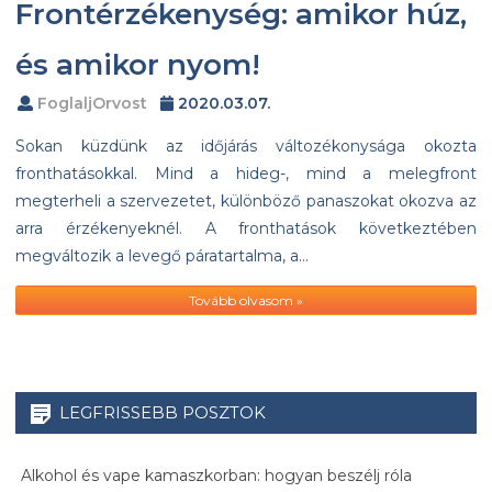
Frontérzékenység: amikor húz,
és amikor nyom!
FoglaljOrvost
2020.03.07.
Sokan küzdünk az időjárás változékonysága okozta
fronthatásokkal. Mind a hideg-, mind a melegfront
megterheli a szervezetet, különböző panaszokat okozva az
arra érzékenyeknél. A fronthatások következtében
megváltozik a levegő páratartalma, a…
Tovább olvasom »
LEGFRISSEBB POSZTOK
Alkohol és vape kamaszkorban: hogyan beszélj róla