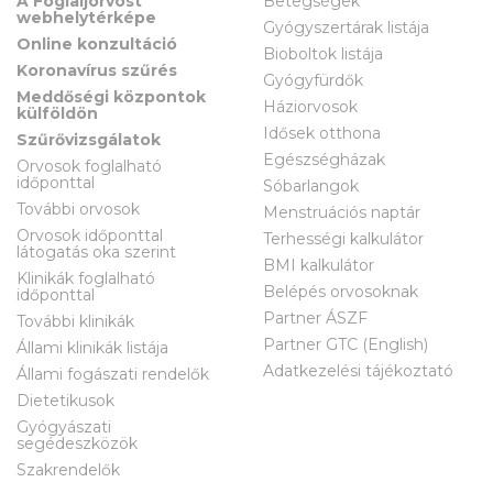
A Foglaljorvost
Betegségek
webhelytérképe
Gyógyszertárak listája
Online konzultáció
Bioboltok listája
Koronavírus szűrés
Gyógyfürdők
Meddőségi központok
Háziorvosok
külföldön
Idősek otthona
Szűrővizsgálatok
Egészségházak
Orvosok foglalható
időponttal
Sóbarlangok
További orvosok
Menstruációs naptár
Orvosok időponttal
Terhességi kalkulátor
látogatás oka szerint
BMI kalkulátor
Klinikák foglalható
Belépés orvosoknak
időponttal
Partner ÁSZF
További klinikák
Partner GTC (English)
Állami klinikák listája
Adatkezelési tájékoztató
Állami fogászati rendelők
Dietetikusok
Gyógyászati
segédeszközök
Szakrendelők