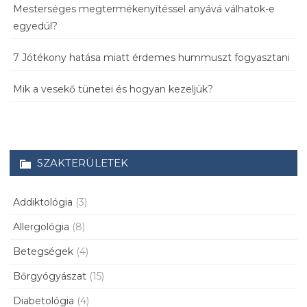
Mesterséges megtermékenyítéssel anyává válhatok-e
egyedül?
7 Jótékony hatása miatt érdemes hummuszt fogyasztani
Mik a vesekő tünetei és hogyan kezeljük?
SZAKTERÜLETEK
Addiktológia
(3)
Allergológia
(8)
Betegségek
(4)
Bőrgyógyászat
(15)
Diabetológia
(4)