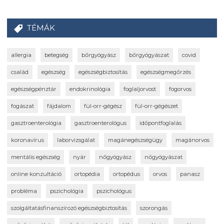
TÉMÁK
allergia
betegség
bőrgyógyász
bőrgyógyászat
covid
család
egészség
egészségbiztosítás
egészségmegőrzés
egészségpénztár
endokrinológia
foglaljorvost
fogorvos
fogászat
fájdalom
fül-orr-gégész
fül-orr-gégészet
gasztroenterológia
gasztroenterológus
időpontfoglalás
koronavírus
laborvizsgálat
magánegészségügy
magánorvos
mentális egészség
nyár
nőgyógyász
nőgyógyászat
online konzultáció
ortopédia
ortopédus
orvos
panasz
probléma
pszichológia
pszichológus
szolgáltatásfinanszírozó egészségbiztosítás
szorongás