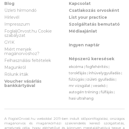
Blog
Kapcsolat
Üzleti hírmondó
Csatlakozás orvosként
Hírlevél
List your practice
Impresszum
Szolgáltatás bemutató
FoglaljOrvost.hu Cookie
Médiaajánlat
szabályzat
GYIK
Ingyen naptár
Miért menjek
magánorvoshoz?
Népszerű keresések
Felhasználási feltételek
ekcéma
|
fogfehérítés
|
Magunkról
torokfájás
|
ínhüvelygyulladás
|
Rólunk írták
fülzúgás
|
izületi gyulladás
|
Voucher vásárlás
bankkártyával
mr vizsgálat
|
vesekő
|
autogén tréning
|
fülfájás
|
hasi ultrahang
A FoglalOrvost.hu weboldal 2011-ben indult időpontfoglalási, országos
magánorvos és magánkórházi szakrendelés kereső szolgáltatás,
amelynek célja, hogy elérhetővé és könnyen megtalálhatóvá tegye a