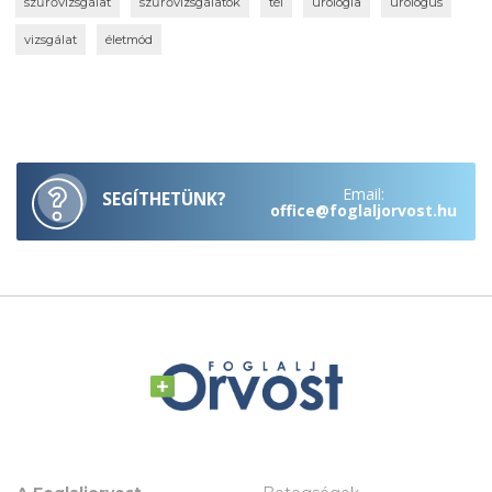
szűrővizsgálat
szűrővizsgálatok
tél
urológia
urológus
vizsgálat
életmód
Email:
SEGÍTHETÜNK?
office@foglaljorvost.hu