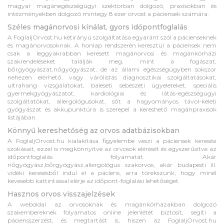
magyar magánegészségügyi szektorban dolgozó, praxisokban és
intézményekben dolgozó mintegy 8 ezer orvost a páciensek számára.
Széles magánorvosi kínálat, gyors időpontfoglalás
A FoglaljOrvost.hu kétirányú szolgáltatása egyaránt szól a pácienseknek
és magánorvosoknak. A honlap rendszerén keresztül a páciensek nem
csak a leggyakrabban keresett magánorvosi és magánkórházi
szakrendeléseket találják meg, mint a fogászat,
bőrgyógyászat,nőgyógyászat, de az állami egészségügyben sokszor
nehezen elérhető, vagy várólistás diagnosztikai szolgáltatásokat,
ultrahang vizsgálatokat, baleseti sebészeti ügyeleteket, speciális
gyermekgyógyászatot, kardiológiai és látás-egészségügyi
szolgáltatókat, allergológusokat, sőt a hagyományos távol-keleti
gyógyászat és akkupunktúra is szerepel a kereshető magánpraxisok
listájában.
Könnyű kereshetőség az orvos adatbázisokban
A FoglaljOrvost.hu kialakítása figyelembe veszi a páciensek keresési
szokásait, ezzel is megkönnyítve az orvosok elérését és egyszerűsítve az
időpontfoglalás folyamatát. Akár
nőgyógyász,bőrgyógyász,allergológus szakorvos, akár budapesti ill.
vidéki keresésből indul el a páciens, arra törekszünk, hogy minél
kevesebb kattintással elérje az időpont-foglalási lehetőséget.
Hasznos orvos visszajelzések
A weboldal az orvosoknak és magánkórházakban dolgozó
szakembereknek folyamatos online jelenlétet biztosít, segíti a
páciensszerzést, és megtartást is, hiszen az FoglaljOrvost.hu