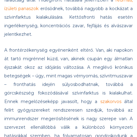
fáradtság által. Hidegfront hatására jellemzően a
reumás,
ízületi panaszok
erősödnek, továbbá nagyobb a kockázat a
szívinfarktus kialakulására. Kettősfronti hatás esetén
ingerlékenység, koncentrációs zavar, fejfájás és alvászavar
jelentkezhet.
A frontérzékenység egyénenként eltérő. Van, aki napokon
át tartó migrénnel küzd, van, akinek csupán egy álmatlan
éjszakát okoz az időjárás változása. A meglévő krónikus
betegségek – úgy, mint magas vérnyomás, szívritmuszavar
– fronthatás idején súlyosbodhatnak, továbbá a
görcskészség fokozódásával szívinfarktus is kialakulhat.
Ennek megelőzéseképp javasolt, hogy a
szakorvos
által
felírt gyógyszereket rendszeresen szedjük, továbbá az
immunrendszer megerősítésének is nagy szerepe van. A
szervezet ellenállóbbá válik a különböző környezeti
hatásokkal szemben, ha folyamatosan gondoskodunk a