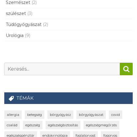
Szemészet
(2)
szülészet
(3)
Tüdőgyógyászat
(2)
Urológia
(9)
TÉMÁK
allergia
betegség
bőrgyógyász
bőrgyógyászat
covid
család
egészség
egészségbiztosítás
egészségmegőrzés
egészségpénztár
endokrinológia
foglaljorvost
fogorvos