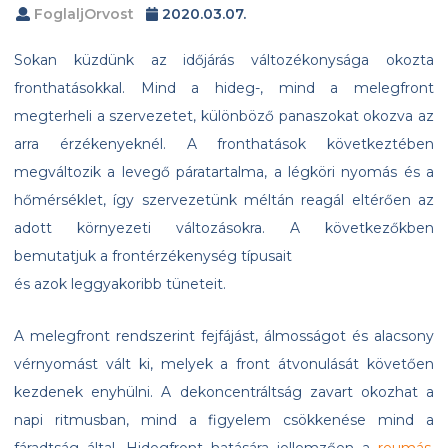
FoglaljOrvost
2020.03.07.
Sokan küzdünk az időjárás változékonysága okozta
fronthatásokkal. Mind a hideg-, mind a melegfront
megterheli a szervezetet, különböző panaszokat okozva az
arra érzékenyeknél. A fronthatások következtében
megváltozik a levegő páratartalma, a légköri nyomás és a
hőmérséklet, így szervezetünk méltán reagál eltérően az
adott környezeti változásokra. A következőkben
bemutatjuk a frontérzékenység típusait
és azok leggyakoribb tüneteit.
A melegfront rendszerint fejfájást, álmosságot és alacsony
vérnyomást vált ki, melyek a front átvonulását követően
kezdenek enyhülni. A dekoncentráltság zavart okozhat a
napi ritmusban, mind a figyelem csökkenése mind a