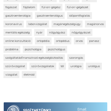
fogászat
fájdalom
fül-orr-gégész
fül-orr-gégészet
gasztroenterológia
gasztroenterológus
időpontfoglalás
koronavírus
laborvizsgálat
magánegészségügy
magánorvos
mentális egészség
nyár
nőgyógyász
nőgyógyászat
online konzultáció
ortopédia
ortopédus
orvos
panasz
probléma
pszichológia
pszichológus
szolgáltatásfinanszírozó egészségbiztosítás
szorongás
szűrővizsgálat
szűrővizsgálatok
tél
urológia
urológus
vizsgálat
életmód
Email:
SEGÍTHETÜNK?