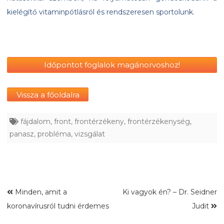
kielégítő vitaminpótlásról és rendszeresen sportolunk.
Időpontot foglalok magánorvoshoz!
Vissza a főoldalra
fájdalom
,
front
,
frontérzékeny
,
frontérzékenység
,
panasz
,
probléma
,
vizsgálat
Minden, amit a
Ki vagyok én? – Dr. Seidner
koronavírusról tudni érdemes
Judit