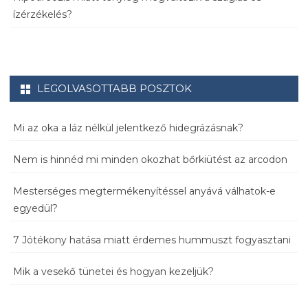
ízérzékelés?
LEGOLVASOTTABB POSZTOK
Mi az oka a láz nélkül jelentkező hidegrázásnak?
Nem is hinnéd mi minden okozhat bőrkiütést az arcodon
Mesterséges megtermékenyítéssel anyává válhatok-e
egyedül?
7 Jótékony hatása miatt érdemes hummuszt fogyasztani
Mik a vesekő tünetei és hogyan kezeljük?