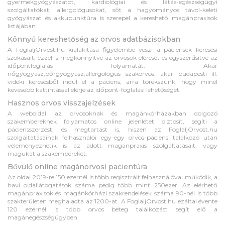
gyermekgyógyászatot, kardiológiai és látás-egészségügyi
szolgáltatókat, allergológusokat, sőt a hagyományos távol-keleti
gyógyászat és akkupunktúra is szerepel a kereshető magánpraxisok
listájában.
Könnyű kereshetőség az orvos adatbázisokban
A FoglaljOrvost.hu kialakítása figyelembe veszi a páciensek keresési
szokásait, ezzel is megkönnyítve az orvosok elérését és egyszerűsítve az
időpontfoglalás folyamatát. Akár
nőgyógyász,bőrgyógyász,allergológus szakorvos, akár budapesti ill.
vidéki keresésből indul el a páciens, arra törekszünk, hogy minél
kevesebb kattintással elérje az időpont-foglalási lehetőséget.
Hasznos orvos visszajelzések
A weboldal az orvosoknak és magánkórházakban dolgozó
szakembereknek folyamatos online jelenlétet biztosít, segíti a
páciensszerzést, és megtartást is, hiszen az FoglaljOrvost.hu
szolgáltatásainak felhasználói egy-egy orvos-páciens találkozó után
véleményezhetik is az adott magánpraxis szolgáltatásait, vagy
magukat a szakembereket.
Bővülő online magánorvosi pacientúra
Az oldal 2019-re 150 ezernél is több regisztrált felhasználóval működik, a
havi oldallátogatások száma pedig több mint 250ezer. Az elérhető
magánpraxisok és magánkórházi szakrendelések száma 90-nél is több
szakterületen meghaladta az 1200-at. A FoglaljOrvost.hu ezáltal évente
120 ezernél is több orvos beteg találkozást segít elő a
magánegészségügyben.