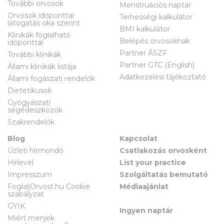
További orvosok
Menstruációs naptár
Orvosok időponttal
Terhességi kalkulátor
látogatás oka szerint
BMI kalkulátor
Klinikák foglalható
Belépés orvosoknak
időponttal
Partner ÁSZF
További klinikák
Partner GTC (English)
Állami klinikák listája
Adatkezelési tájékoztató
Állami fogászati rendelők
Dietetikusok
Gyógyászati
segédeszközök
Szakrendelők
Blog
Kapcsolat
Üzleti hírmondó
Csatlakozás orvosként
Hírlevél
List your practice
Impresszum
Szolgáltatás bemutató
FoglaljOrvost.hu Cookie
Médiaajánlat
szabályzat
GYIK
Ingyen naptár
Miért menjek