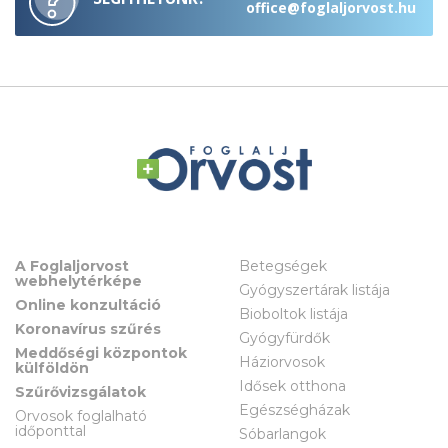
office@foglaljorvost.hu
A Foglaljorvost
Betegségek
webhelytérképe
Gyógyszertárak listája
Online konzultáció
Bioboltok listája
Koronavírus szűrés
Gyógyfürdők
Meddőségi központok
Háziorvosok
külföldön
Idősek otthona
Szűrővizsgálatok
Egészségházak
Orvosok foglalható
időponttal
Sóbarlangok