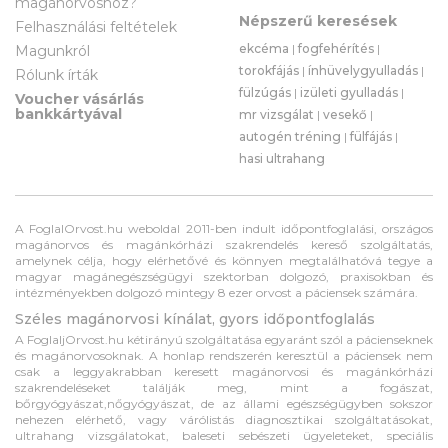
magánorvoshoz?
Népszerű keresések
Felhasználási feltételek
ekcéma
|
fogfehérítés
|
Magunkról
torokfájás
|
ínhüvelygyulladás
|
Rólunk írták
fülzúgás
|
izületi gyulladás
|
Voucher vásárlás
bankkártyával
mr vizsgálat
|
vesekő
|
autogén tréning
|
fülfájás
|
hasi ultrahang
A FoglalOrvost.hu weboldal 2011-ben indult időpontfoglalási, országos
magánorvos és magánkórházi szakrendelés kereső szolgáltatás,
amelynek célja, hogy elérhetővé és könnyen megtalálhatóvá tegye a
magyar magánegészségügyi szektorban dolgozó, praxisokban és
intézményekben dolgozó mintegy 8 ezer orvost a páciensek számára.
Széles magánorvosi kínálat, gyors időpontfoglalás
A FoglaljOrvost.hu kétirányú szolgáltatása egyaránt szól a pácienseknek
és magánorvosoknak. A honlap rendszerén keresztül a páciensek nem
csak a leggyakrabban keresett magánorvosi és magánkórházi
szakrendeléseket találják meg, mint a fogászat,
bőrgyógyászat,nőgyógyászat, de az állami egészségügyben sokszor
nehezen elérhető, vagy várólistás diagnosztikai szolgáltatásokat,
ultrahang vizsgálatokat, baleseti sebészeti ügyeleteket, speciális