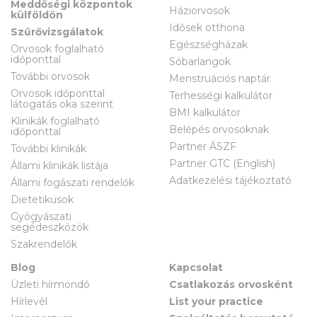
Meddőségi központok
Háziorvosok
külföldön
Idősek otthona
Szűrővizsgálatok
Egészségházak
Orvosok foglalható
időponttal
Sóbarlangok
További orvosok
Menstruációs naptár
Orvosok időponttal
Terhességi kalkulátor
látogatás oka szerint
BMI kalkulátor
Klinikák foglalható
Belépés orvosoknak
időponttal
Partner ÁSZF
További klinikák
Partner GTC (English)
Állami klinikák listája
Adatkezelési tájékoztató
Állami fogászati rendelők
Dietetikusok
Gyógyászati
segédeszközök
Szakrendelők
Blog
Kapcsolat
Üzleti hírmondó
Csatlakozás orvosként
Hírlevél
List your practice