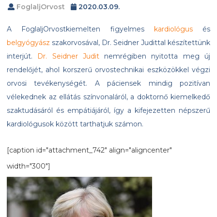
FoglaljOrvost
2020.03.09.
A FoglaljOrvostkiemelten figyelmes
kardiológus
és
belgyógyász
szakorvosával, Dr. Seidner Judittal készítettünk
interjút.
Dr. Seidner Judit
nemrégiben nyitotta meg új
rendelőjét, ahol korszerű orvostechnikai eszközökkel végzi
orvosi tevékenységét. A páciensek mindig pozitívan
vélekednek az ellátás színvonaláról, a doktornő kiemelkedő
szaktudásáról és empátiájáról, így a kifejezetten népszerű
kardiológusok között tarthatjuk számon.
[caption id="attachment_742" align="aligncenter"
width="300"]