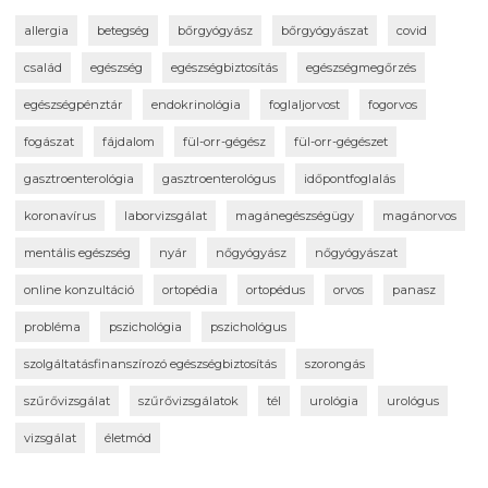
allergia
betegség
bőrgyógyász
bőrgyógyászat
covid
család
egészség
egészségbiztosítás
egészségmegőrzés
egészségpénztár
endokrinológia
foglaljorvost
fogorvos
fogászat
fájdalom
fül-orr-gégész
fül-orr-gégészet
gasztroenterológia
gasztroenterológus
időpontfoglalás
koronavírus
laborvizsgálat
magánegészségügy
magánorvos
mentális egészség
nyár
nőgyógyász
nőgyógyászat
online konzultáció
ortopédia
ortopédus
orvos
panasz
probléma
pszichológia
pszichológus
szolgáltatásfinanszírozó egészségbiztosítás
szorongás
szűrővizsgálat
szűrővizsgálatok
tél
urológia
urológus
vizsgálat
életmód