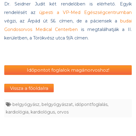
Dr. Seidner Judit két rendelőben is elérhető. Egyik
rendelését az
újpesti a VP-Med Egészségcentrumban
végzi, az Árpád út 56. címen, de a páciensek a
budai
Gondosorvos Medical Centerben
is megtalálhatják a II.
kerületben, a Törökvész utca 9/A címen.
Időpontot foglalok magánorvoshoz!
Vissza a főoldalra
belgyógyász
,
belgyógyászat
,
időpontfoglalás
,
kardiológia
,
kardiológus
,
orvos