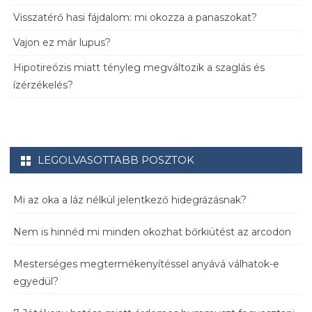
Visszatérő hasi fájdalom: mi okozza a panaszokat?
Vajon ez már lupus?
Hipotireózis miatt tényleg megváltozik a szaglás és
ízérzékelés?
LEGOLVASOTTABB POSZTOK
Mi az oka a láz nélkül jelentkező hidegrázásnak?
Nem is hinnéd mi minden okozhat bőrkiütést az arcodon
Mesterséges megtermékenyítéssel anyává válhatok-e
egyedül?