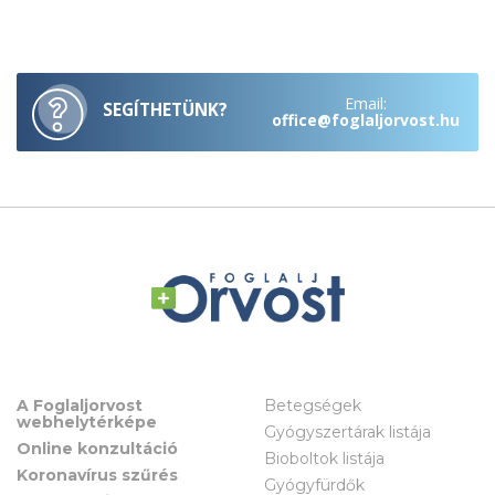
Email:
SEGÍTHETÜNK?
office@foglaljorvost.hu
A Foglaljorvost
Betegségek
webhelytérképe
Gyógyszertárak listája
Online konzultáció
Bioboltok listája
Koronavírus szűrés
Gyógyfürdők