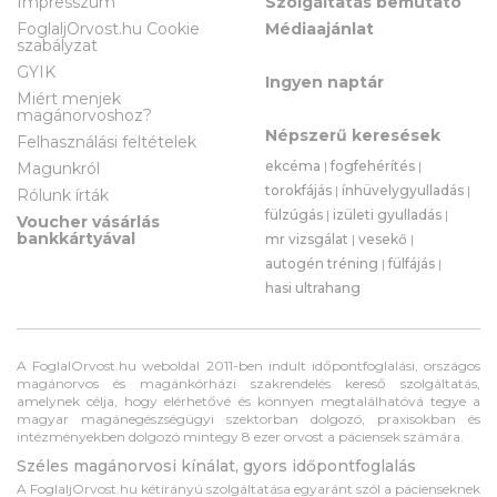
Impresszum
Szolgáltatás bemutató
FoglaljOrvost.hu Cookie
Médiaajánlat
szabályzat
GYIK
Ingyen naptár
Miért menjek
magánorvoshoz?
Népszerű keresések
Felhasználási feltételek
ekcéma
|
fogfehérítés
|
Magunkról
torokfájás
|
ínhüvelygyulladás
|
Rólunk írták
fülzúgás
|
izületi gyulladás
|
Voucher vásárlás
bankkártyával
mr vizsgálat
|
vesekő
|
autogén tréning
|
fülfájás
|
hasi ultrahang
A FoglalOrvost.hu weboldal 2011-ben indult időpontfoglalási, országos
magánorvos és magánkórházi szakrendelés kereső szolgáltatás,
amelynek célja, hogy elérhetővé és könnyen megtalálhatóvá tegye a
magyar magánegészségügyi szektorban dolgozó, praxisokban és
intézményekben dolgozó mintegy 8 ezer orvost a páciensek számára.
Széles magánorvosi kínálat, gyors időpontfoglalás
A FoglaljOrvost.hu kétirányú szolgáltatása egyaránt szól a pácienseknek