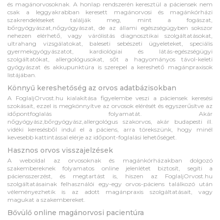
és magánorvosoknak. A honlap rendszerén keresztül a páciensek nem
csak a leggyakrabban keresett magánorvosi és magánkórházi
szakrendeléseket találják meg, mint a fogászat,
bőrgyógyászat,nőgyógyászat, de az állami egészségügyben sokszor
nehezen elérhető, vagy várólistás diagnosztikai szolgáltatásokat,
ultrahang vizsgálatokat, baleseti sebészeti ügyeleteket, speciális
gyermekgyógyászatot, kardiológiai és látás-egészségügyi
szolgáltatókat, allergológusokat, sőt a hagyományos távol-keleti
gyógyászat és akkupunktúra is szerepel a kereshető magánpraxisok
listájában.
Könnyű kereshetőség az orvos adatbázisokban
A FoglaljOrvost.hu kialakítása figyelembe veszi a páciensek keresési
szokásait, ezzel is megkönnyítve az orvosok elérését és egyszerűsítve az
időpontfoglalás folyamatát. Akár
nőgyógyász,bőrgyógyász,allergológus szakorvos, akár budapesti ill.
vidéki keresésből indul el a páciens, arra törekszünk, hogy minél
kevesebb kattintással elérje az időpont-foglalási lehetőséget.
Hasznos orvos visszajelzések
A weboldal az orvosoknak és magánkórházakban dolgozó
szakembereknek folyamatos online jelenlétet biztosít, segíti a
páciensszerzést, és megtartást is, hiszen az FoglaljOrvost.hu
szolgáltatásainak felhasználói egy-egy orvos-páciens találkozó után
véleményezhetik is az adott magánpraxis szolgáltatásait, vagy
magukat a szakembereket.
Bővülő online magánorvosi pacientúra