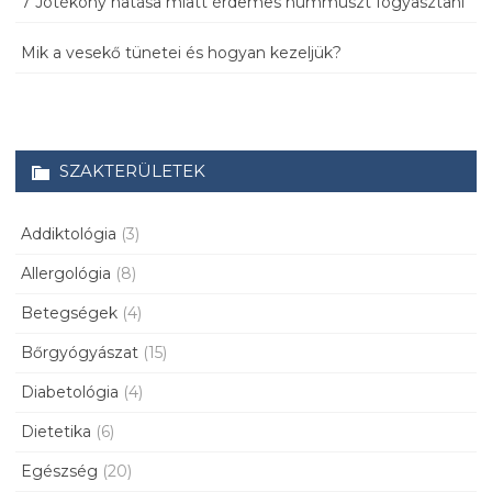
7 Jótékony hatása miatt érdemes hummuszt fogyasztani
Mik a vesekő tünetei és hogyan kezeljük?
SZAKTERÜLETEK
Addiktológia
(3)
Allergológia
(8)
Betegségek
(4)
Bőrgyógyászat
(15)
Diabetológia
(4)
Dietetika
(6)
Egészség
(20)