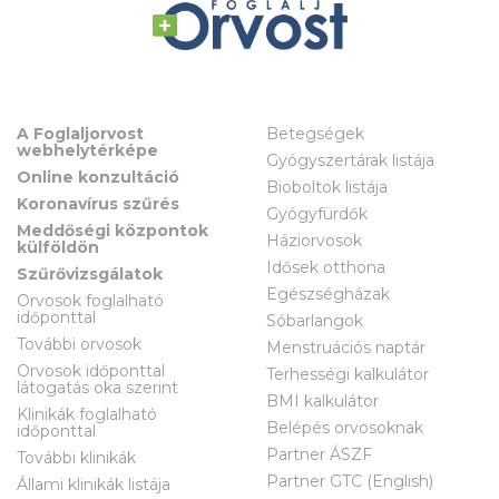
A Foglaljorvost
Betegségek
webhelytérképe
Gyógyszertárak listája
Online konzultáció
Bioboltok listája
Koronavírus szűrés
Gyógyfürdők
Meddőségi központok
Háziorvosok
külföldön
Idősek otthona
Szűrővizsgálatok
Egészségházak
Orvosok foglalható
időponttal
Sóbarlangok
További orvosok
Menstruációs naptár
Orvosok időponttal
Terhességi kalkulátor
látogatás oka szerint
BMI kalkulátor
Klinikák foglalható
Belépés orvosoknak
időponttal
Partner ÁSZF
További klinikák
Partner GTC (English)
Állami klinikák listája