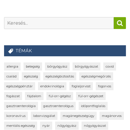
TÉMÁK
allergia
betegség
bőrgyógyász
bőrgyógyászat
covid
család
egészség
egészségbiztosítás
egészségmegőrzés
egészségpénztár
endokrinológia
foglaljorvost
fogorvos
fogászat
fájdalom
fül-orr-gégész
fül-orr-gégészet
gasztroenterológia
gasztroenterológus
időpontfoglalás
koronavírus
laborvizsgálat
magánegészségügy
magánorvos
mentális egészség
nyár
nőgyógyász
nőgyógyászat