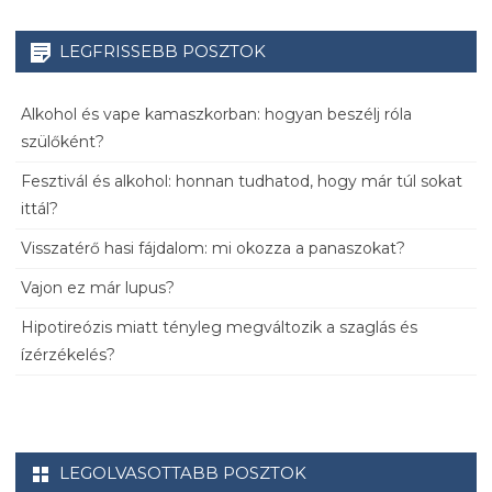
LEGFRISSEBB POSZTOK
Alkohol és vape kamaszkorban: hogyan beszélj róla
szülőként?
Fesztivál és alkohol: honnan tudhatod, hogy már túl sokat
ittál?
Visszatérő hasi fájdalom: mi okozza a panaszokat?
Vajon ez már lupus?
Hipotireózis miatt tényleg megváltozik a szaglás és
ízérzékelés?
LEGOLVASOTTABB POSZTOK