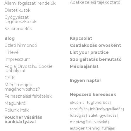
Adatkezelési tájékoztató
Állami fogászati rendelők
Dietetikusok
Gyógyászati
segédeszközök
Szakrendelők
Blog
Kapcsolat
Üzleti hírmondó
Csatlakozás orvosként
Hírlevél
List your practice
Impresszum
Szolgáltatás bemutató
FoglaljOrvost.hu Cookie
Médiaajánlat
szabályzat
GYIK
Ingyen naptár
Miért menjek
magánorvoshoz?
Népszerű keresések
Felhasználási feltételek
ekcéma
|
fogfehérítés
|
Magunkról
torokfájás
|
ínhüvelygyulladás
|
Rólunk írták
fülzúgás
|
izületi gyulladás
|
Voucher vásárlás
bankkártyával
mr vizsgálat
|
vesekő
|
autogén tréning
|
fülfájás
|