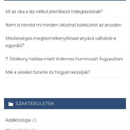
Mi az oka a láz nélkül jelentkező hidegrázásnak?
Nem is hinnéd mi minden okozhat bőrkiütést az arcodon
Mesterséges megtermékenyítéssel anyává válhatok-e
egyedül?
7 Jótékony hatása miatt érdemes hummuszt fogyasztani
Mik a vesekő tünetei és hogyan kezeljük?
SZAKTERÜLETEK
Addiktológia
(3)