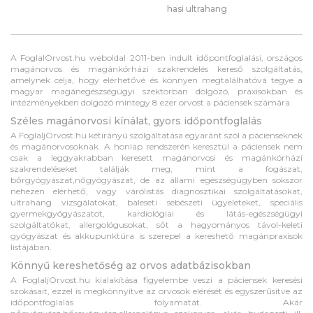
hasi ultrahang
A FoglalOrvost.hu weboldal 2011-ben indult időpontfoglalási, országos
magánorvos és magánkórházi szakrendelés kereső szolgáltatás,
amelynek célja, hogy elérhetővé és könnyen megtalálhatóvá tegye a
magyar magánegészségügyi szektorban dolgozó, praxisokban és
intézményekben dolgozó mintegy 8 ezer orvost a páciensek számára.
Széles magánorvosi kínálat, gyors időpontfoglalás
A FoglaljOrvost.hu kétirányú szolgáltatása egyaránt szól a pácienseknek
és magánorvosoknak. A honlap rendszerén keresztül a páciensek nem
csak a leggyakrabban keresett magánorvosi és magánkórházi
szakrendeléseket találják meg, mint a fogászat,
bőrgyógyászat,nőgyógyászat, de az állami egészségügyben sokszor
nehezen elérhető, vagy várólistás diagnosztikai szolgáltatásokat,
ultrahang vizsgálatokat, baleseti sebészeti ügyeleteket, speciális
gyermekgyógyászatot, kardiológiai és látás-egészségügyi
szolgáltatókat, allergológusokat, sőt a hagyományos távol-keleti
gyógyászat és akkupunktúra is szerepel a kereshető magánpraxisok
listájában.
Könnyű kereshetőség az orvos adatbázisokban
A FoglaljOrvost.hu kialakítása figyelembe veszi a páciensek keresési
szokásait, ezzel is megkönnyítve az orvosok elérését és egyszerűsítve az
időpontfoglalás folyamatát. Akár