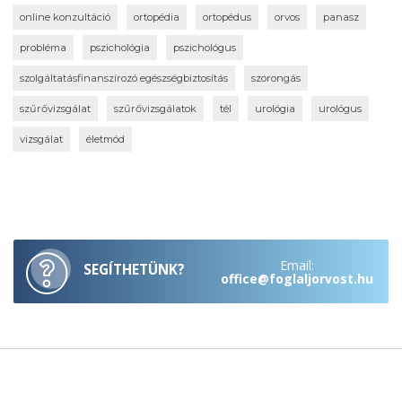
online konzultáció
ortopédia
ortopédus
orvos
panasz
probléma
pszichológia
pszichológus
szolgáltatásfinanszírozó egészségbiztosítás
szorongás
szűrővizsgálat
szűrővizsgálatok
tél
urológia
urológus
vizsgálat
életmód
Email:
SEGÍTHETÜNK?
office@foglaljorvost.hu