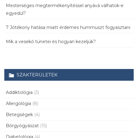
Mesterséges megtermékenyítéssel anyává válhatok-e
egyedül?
7 Jótékony hatása miatt érdemes hummuszt fogyasztani
Mik a vesekő tünetei és hogyan kezeljük?
SZAKTERÜLETEK
Addiktológia
(3)
Allergológia
(8)
Betegségek
(4)
Bőrgyógyászat
(15)
Diabetológia
(4)