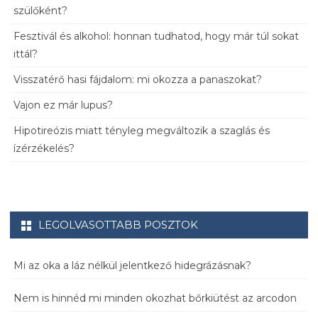
szülőként?
Fesztivál és alkohol: honnan tudhatod, hogy már túl sokat
ittál?
Visszatérő hasi fájdalom: mi okozza a panaszokat?
Vajon ez már lupus?
Hipotireózis miatt tényleg megváltozik a szaglás és
ízérzékelés?
LEGOLVASOTTABB POSZTOK
Mi az oka a láz nélkül jelentkező hidegrázásnak?
Nem is hinnéd mi minden okozhat bőrkiütést az arcodon