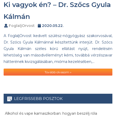
Ki vagyok én? – Dr. Szőcs Gyula
Kálmán
FoglaljOrvost
2020.05.22.
A FoglaljOrvost kedvelt szülész-nőgyógyász szakorvosával,
Dr. Szőcs Gyula Kálmánnal készítettünk interjút. Dr. Szőcs
Gyula Kálmán széles körű ellátást nyújt, rendelésén
lehetőség van másodvéleményt kérni, továbbá vérzészavar
hátterének kivizsgálásában, mióma kezelésében,…
Tovább olvasom »
LEGFRISSEBB POSZTOK
Alkohol és vape kamaszkorban: hogyan beszélj róla