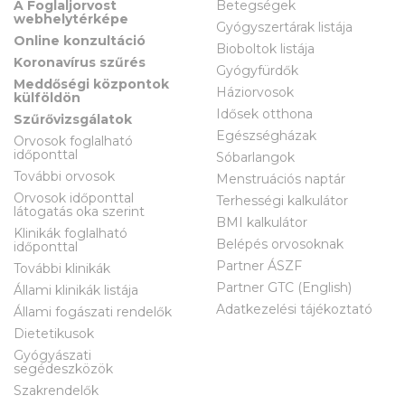
A Foglaljorvost
Betegségek
webhelytérképe
Gyógyszertárak listája
Online konzultáció
Bioboltok listája
Koronavírus szűrés
Gyógyfürdők
Meddőségi központok
Háziorvosok
külföldön
Idősek otthona
Szűrővizsgálatok
Egészségházak
Orvosok foglalható
időponttal
Sóbarlangok
További orvosok
Menstruációs naptár
Orvosok időponttal
Terhességi kalkulátor
látogatás oka szerint
BMI kalkulátor
Klinikák foglalható
Belépés orvosoknak
időponttal
Partner ÁSZF
További klinikák
Partner GTC (English)
Állami klinikák listája
Adatkezelési tájékoztató
Állami fogászati rendelők
Dietetikusok
Gyógyászati
segédeszközök
Szakrendelők