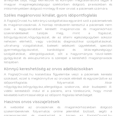
amelynek célja, hogy elérhetővé és könnyen megtalálhatóvá tegye a
magyar magánegészségügyi szektorban dolgozó, praxisokban és
intézményekben dolgozó mintegy 8 ezer orvost a páciensek számára.
Széles magánorvosi kínálat, gyors időpontfoglalás
A FoglaljOrvost.hu kétirányú szolgáltatása egyaránt szól a pácienseknek
és magánorvosoknak. A honlap rendszerén keresztül a páciensek nem
csak a leggyakrabban keresett magánorvosi és magánkórházi
szakrendeléseket találják meg, mint a fogászat,
bőrgyógyászat,nőgyógyászat, de az állami egészségügyben sokszor
nehezen elérhető, vagy várólistás diagnosztikai szolgáltatásokat,
ultrahang vizsgálatokat, baleseti sebészeti ügyeleteket, speciális
gyermekgyógyászatot, kardiológiai és látás-egészségügyi
szolgáltatókat, allergológusokat, sőt a hagyományos távol-keleti
gyógyászat és akkupunktúra is szerepel a kereshető magánpraxisok
listájában.
Könnyű kereshetőség az orvos adatbázisokban
A FoglaljOrvost.hu kialakítása figyelembe veszi a páciensek keresési
szokásait, ezzel is megkönnyítve az orvosok elérését és egyszerűsítve az
időpontfoglalás folyamatát. Akár
nőgyógyász,bőrgyógyász,allergológus szakorvos, akár budapesti ill.
vidéki keresésből indul el a páciens, arra törekszünk, hogy minél
kevesebb kattintással elérje az időpont-foglalási lehetőséget.
Hasznos orvos visszajelzések
A weboldal az orvosoknak és magánkórházakban dolgozó
szakembereknek folyamatos online jelenlétet biztosít, segíti a
páciensszerzést, és megtartást is, hiszen az FoglaljOrvost.hu