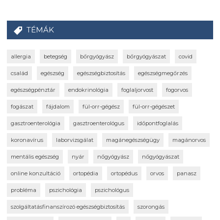
TÉMÁK
allergia
betegség
bőrgyógyász
bőrgyógyászat
covid
család
egészség
egészségbiztosítás
egészségmegőrzés
egészségpénztár
endokrinológia
foglaljorvost
fogorvos
fogászat
fájdalom
fül-orr-gégész
fül-orr-gégészet
gasztroenterológia
gasztroenterológus
időpontfoglalás
koronavírus
laborvizsgálat
magánegészségügy
magánorvos
mentális egészség
nyár
nőgyógyász
nőgyógyászat
online konzultáció
ortopédia
ortopédus
orvos
panasz
probléma
pszichológia
pszichológus
szolgáltatásfinanszírozó egészségbiztosítás
szorongás