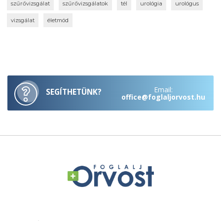
szűrővizsgálat
szűrővizsgálatok
tél
urológia
urológus
vizsgálat
életmód
Email:
SEGÍTHETÜNK?
office@foglaljorvost.hu