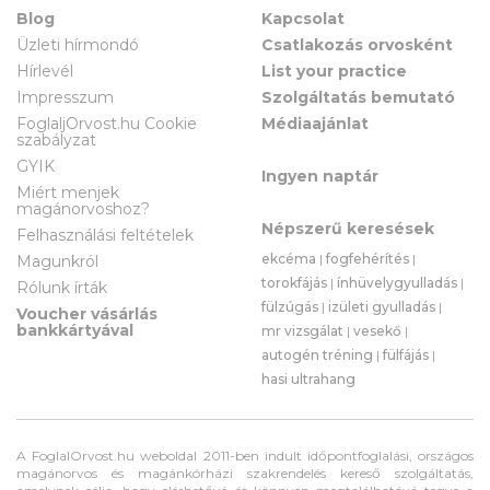
Blog
Kapcsolat
Üzleti hírmondó
Csatlakozás orvosként
Hírlevél
List your practice
Impresszum
Szolgáltatás bemutató
FoglaljOrvost.hu Cookie
Médiaajánlat
szabályzat
GYIK
Ingyen naptár
Miért menjek
magánorvoshoz?
Népszerű keresések
Felhasználási feltételek
ekcéma
|
fogfehérítés
|
Magunkról
torokfájás
|
ínhüvelygyulladás
|
Rólunk írták
fülzúgás
|
izületi gyulladás
|
Voucher vásárlás
bankkártyával
mr vizsgálat
|
vesekő
|
autogén tréning
|
fülfájás
|
hasi ultrahang
A FoglalOrvost.hu weboldal 2011-ben indult időpontfoglalási, országos
magánorvos és magánkórházi szakrendelés kereső szolgáltatás,