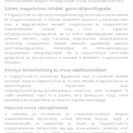
intézményekben dolgozó mintegy 8 ezer orvost a páciensek számára.
Széles magánorvosi kínálat, gyors időpontfoglalás
A FoglaljOrvost.hu kétirányú szolgáltatása egyaránt szól a pácienseknek
és magánorvosoknak. A honlap rendszerén keresztül a páciensek nem
csak a leggyakrabban keresett magánorvosi és magánkórházi
szakrendeléseket találják meg, mint a fogászat,
bőrgyógyászat,nőgyógyászat, de az állami egészségügyben sokszor
nehezen elérhető, vagy várólistás diagnosztikai szolgáltatásokat,
ultrahang vizsgálatokat, baleseti sebészeti ügyeleteket, speciális
gyermekgyógyászatot, kardiológiai és látás-egészségügyi
szolgáltatókat, allergológusokat, sőt a hagyományos távol-keleti
gyógyászat és akkupunktúra is szerepel a kereshető magánpraxisok
listájában.
Könnyű kereshetőség az orvos adatbázisokban
A FoglaljOrvost.hu kialakítása figyelembe veszi a páciensek keresési
szokásait, ezzel is megkönnyítve az orvosok elérését és egyszerűsítve az
időpontfoglalás folyamatát. Akár
nőgyógyász,bőrgyógyász,allergológus szakorvos, akár budapesti ill.
vidéki keresésből indul el a páciens, arra törekszünk, hogy minél
kevesebb kattintással elérje az időpont-foglalási lehetőséget.
Hasznos orvos visszajelzések
A weboldal az orvosoknak és magánkórházakban dolgozó
szakembereknek folyamatos online jelenlétet biztosít, segíti a
páciensszerzést, és megtartást is, hiszen az FoglaljOrvost.hu
szolgáltatásainak felhasználói egy-egy orvos-páciens találkozó után
véleményezhetik is az adott magánpraxis szolgáltatásait, vagy