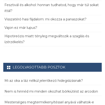
Fesztivál és alkohol: honnan tudhatod, hogy már túl sokat
ittál?
Visszatérő hasi fájdalom: mi okozza a panaszokat?
Vajon ez már lupus?
Hipotireózis miatt tényleg megváltozik a szaglás és
ízérzékelés?
LEGOLVASOTTABB POSZTOK
Mi az oka a láz nélkül jelentkező hidegrázásnak?
Nem is hinnéd mi minden okozhat bőrkiütést az arcodon
Mesterséges megtermékenyítéssel anyává válhatok-e