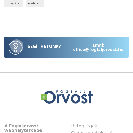
vizsgálat
életmód
Email:
SEGÍTHETÜNK?
office@foglaljorvost.hu
A Foglaljorvost
Betegségek
webhelytérképe
Gyógyszertárak listája