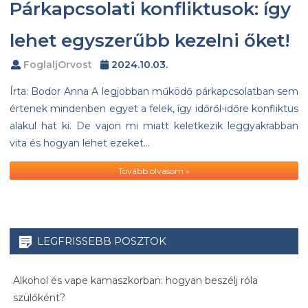
Párkapcsolati konfliktusok: így
lehet egyszerűbb kezelni őket!
FoglaljOrvost
2024.10.03.
Írta: Bodor Anna A legjobban működő párkapcsolatban sem
értenek mindenben egyet a felek, így időről-időre konfliktus
alakul hat ki. De vajon mi miatt keletkezik leggyakrabban
vita és hogyan lehet ezeket…
Tovább olvasom »
LEGFRISSEBB POSZTOK
Alkohol és vape kamaszkorban: hogyan beszélj róla
szülőként?