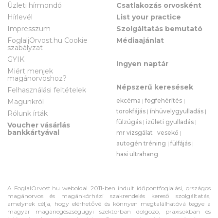
Üzleti hírmondó
Csatlakozás orvosként
Hírlevél
List your practice
Impresszum
Szolgáltatás bemutató
FoglaljOrvost.hu Cookie
Médiaajánlat
szabályzat
GYIK
Ingyen naptár
Miért menjek
magánorvoshoz?
Népszerű keresések
Felhasználási feltételek
ekcéma
|
fogfehérítés
|
Magunkról
torokfájás
|
ínhüvelygyulladás
|
Rólunk írták
fülzúgás
|
izületi gyulladás
|
Voucher vásárlás
bankkártyával
mr vizsgálat
|
vesekő
|
autogén tréning
|
fülfájás
|
hasi ultrahang
A FoglalOrvost.hu weboldal 2011-ben indult időpontfoglalási, országos
magánorvos és magánkórházi szakrendelés kereső szolgáltatás,
amelynek célja, hogy elérhetővé és könnyen megtalálhatóvá tegye a
magyar magánegészségügyi szektorban dolgozó, praxisokban és