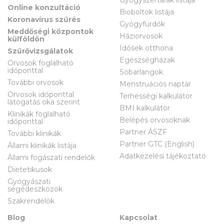
Online konzultáció
Bioboltok listája
Koronavírus szűrés
Gyógyfürdők
Meddőségi központok
Háziorvosok
külföldön
Idősek otthona
Szűrővizsgálatok
Egészségházak
Orvosok foglalható
időponttal
Sóbarlangok
További orvosok
Menstruációs naptár
Orvosok időponttal
Terhességi kalkulátor
látogatás oka szerint
BMI kalkulátor
Klinikák foglalható
Belépés orvosoknak
időponttal
Partner ÁSZF
További klinikák
Partner GTC (English)
Állami klinikák listája
Adatkezelési tájékoztató
Állami fogászati rendelők
Dietetikusok
Gyógyászati
segédeszközök
Szakrendelők
Blog
Kapcsolat