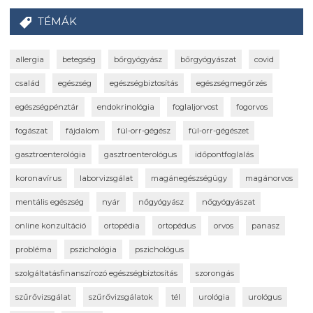
TÉMÁK
allergia
betegség
bőrgyógyász
bőrgyógyászat
covid
család
egészség
egészségbiztosítás
egészségmegőrzés
egészségpénztár
endokrinológia
foglaljorvost
fogorvos
fogászat
fájdalom
fül-orr-gégész
fül-orr-gégészet
gasztroenterológia
gasztroenterológus
időpontfoglalás
koronavírus
laborvizsgálat
magánegészségügy
magánorvos
mentális egészség
nyár
nőgyógyász
nőgyógyászat
online konzultáció
ortopédia
ortopédus
orvos
panasz
probléma
pszichológia
pszichológus
szolgáltatásfinanszírozó egészségbiztosítás
szorongás
szűrővizsgálat
szűrővizsgálatok
tél
urológia
urológus