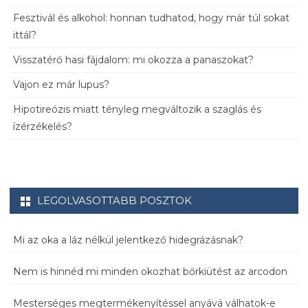
Fesztivál és alkohol: honnan tudhatod, hogy már túl sokat
ittál?
Visszatérő hasi fájdalom: mi okozza a panaszokat?
Vajon ez már lupus?
Hipotireózis miatt tényleg megváltozik a szaglás és
ízérzékelés?
LEGOLVASOTTABB POSZTOK
Mi az oka a láz nélkül jelentkező hidegrázásnak?
Nem is hinnéd mi minden okozhat bőrkiütést az arcodon
Mesterséges megtermékenyítéssel anyává válhatok-e