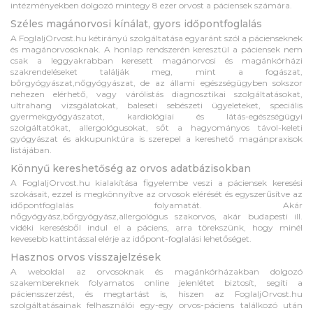
intézményekben dolgozó mintegy 8 ezer orvost a páciensek számára.
Széles magánorvosi kínálat, gyors időpontfoglalás
A FoglaljOrvost.hu kétirányú szolgáltatása egyaránt szól a pácienseknek
és magánorvosoknak. A honlap rendszerén keresztül a páciensek nem
csak a leggyakrabban keresett magánorvosi és magánkórházi
szakrendeléseket találják meg, mint a fogászat,
bőrgyógyászat,nőgyógyászat, de az állami egészségügyben sokszor
nehezen elérhető, vagy várólistás diagnosztikai szolgáltatásokat,
ultrahang vizsgálatokat, baleseti sebészeti ügyeleteket, speciális
gyermekgyógyászatot, kardiológiai és látás-egészségügyi
szolgáltatókat, allergológusokat, sőt a hagyományos távol-keleti
gyógyászat és akkupunktúra is szerepel a kereshető magánpraxisok
listájában.
Könnyű kereshetőség az orvos adatbázisokban
A FoglaljOrvost.hu kialakítása figyelembe veszi a páciensek keresési
szokásait, ezzel is megkönnyítve az orvosok elérését és egyszerűsítve az
időpontfoglalás folyamatát. Akár
nőgyógyász,bőrgyógyász,allergológus szakorvos, akár budapesti ill.
vidéki keresésből indul el a páciens, arra törekszünk, hogy minél
kevesebb kattintással elérje az időpont-foglalási lehetőséget.
Hasznos orvos visszajelzések
A weboldal az orvosoknak és magánkórházakban dolgozó
szakembereknek folyamatos online jelenlétet biztosít, segíti a
páciensszerzést, és megtartást is, hiszen az FoglaljOrvost.hu
szolgáltatásainak felhasználói egy-egy orvos-páciens találkozó után