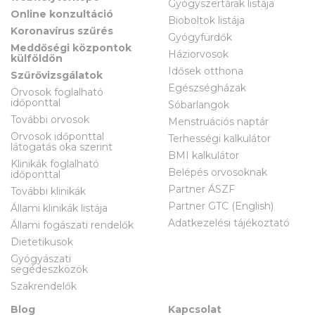
Gyógyszertárak listája
Online konzultáció
Bioboltok listája
Koronavírus szűrés
Gyógyfürdők
Meddőségi központok
Háziorvosok
külföldön
Idősek otthona
Szűrővizsgálatok
Egészségházak
Orvosok foglalható
időponttal
Sóbarlangok
További orvosok
Menstruációs naptár
Orvosok időponttal
Terhességi kalkulátor
látogatás oka szerint
BMI kalkulátor
Klinikák foglalható
Belépés orvosoknak
időponttal
Partner ÁSZF
További klinikák
Partner GTC (English)
Állami klinikák listája
Adatkezelési tájékoztató
Állami fogászati rendelők
Dietetikusok
Gyógyászati
segédeszközök
Szakrendelők
Blog
Kapcsolat