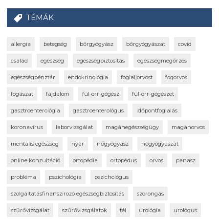
TÉMÁK
allergia
betegség
bőrgyógyász
bőrgyógyászat
covid
család
egészség
egészségbiztosítás
egészségmegőrzés
egészségpénztár
endokrinológia
foglaljorvost
fogorvos
fogászat
fájdalom
fül-orr-gégész
fül-orr-gégészet
gasztroenterológia
gasztroenterológus
időpontfoglalás
koronavírus
laborvizsgálat
magánegészségügy
magánorvos
mentális egészség
nyár
nőgyógyász
nőgyógyászat
online konzultáció
ortopédia
ortopédus
orvos
panasz
probléma
pszichológia
pszichológus
szolgáltatásfinanszírozó egészségbiztosítás
szorongás
szűrővizsgálat
szűrővizsgálatok
tél
urológia
urológus