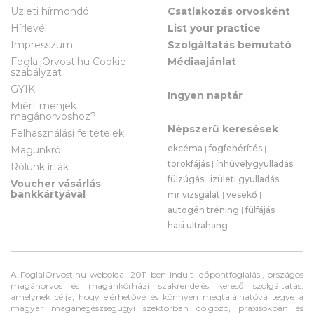
Üzleti hírmondó
Csatlakozás orvosként
Hírlevél
List your practice
Impresszum
Szolgáltatás bemutató
FoglaljOrvost.hu Cookie
Médiaajánlat
szabályzat
GYIK
Ingyen naptár
Miért menjek
magánorvoshoz?
Népszerű keresések
Felhasználási feltételek
ekcéma
|
fogfehérítés
|
Magunkról
torokfájás
|
ínhüvelygyulladás
|
Rólunk írták
fülzúgás
|
izületi gyulladás
|
Voucher vásárlás
bankkártyával
mr vizsgálat
|
vesekő
|
autogén tréning
|
fülfájás
|
hasi ultrahang
A FoglalOrvost.hu weboldal 2011-ben indult időpontfoglalási, országos
magánorvos és magánkórházi szakrendelés kereső szolgáltatás,
amelynek célja, hogy elérhetővé és könnyen megtalálhatóvá tegye a
magyar magánegészségügyi szektorban dolgozó, praxisokban és