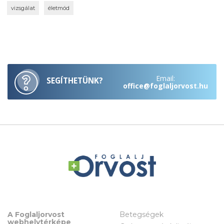
vizsgálat
életmód
Email:
SEGÍTHETÜNK?
office@foglaljorvost.hu
A Foglaljorvost
Betegségek
webhelytérképe