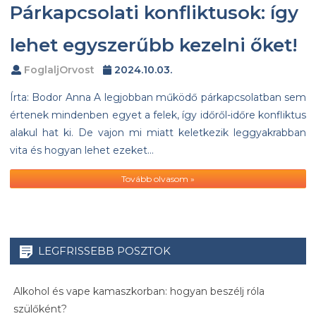
Párkapcsolati konfliktusok: így
lehet egyszerűbb kezelni őket!
FoglaljOrvost
2024.10.03.
Írta: Bodor Anna A legjobban működő párkapcsolatban sem
értenek mindenben egyet a felek, így időről-időre konfliktus
alakul hat ki. De vajon mi miatt keletkezik leggyakrabban
vita és hogyan lehet ezeket…
Tovább olvasom »
LEGFRISSEBB POSZTOK
Alkohol és vape kamaszkorban: hogyan beszélj róla
szülőként?