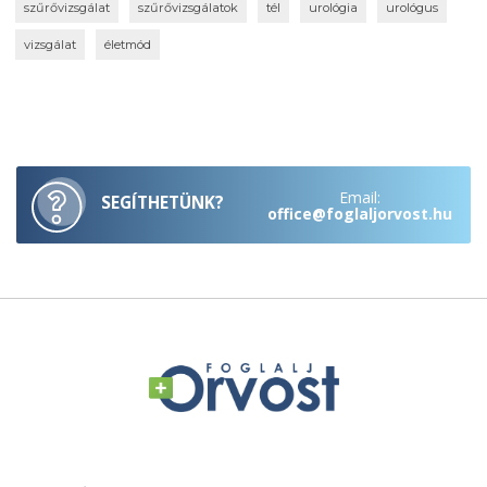
szűrővizsgálat
szűrővizsgálatok
tél
urológia
urológus
vizsgálat
életmód
Email:
SEGÍTHETÜNK?
office@foglaljorvost.hu