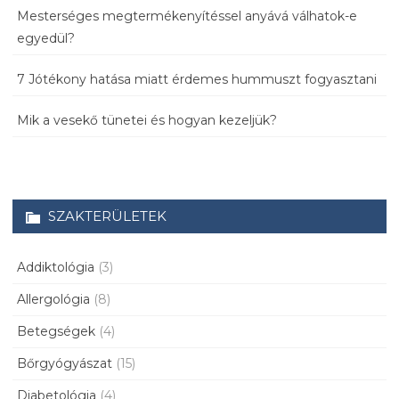
Mesterséges megtermékenyítéssel anyává válhatok-e
egyedül?
7 Jótékony hatása miatt érdemes hummuszt fogyasztani
Mik a vesekő tünetei és hogyan kezeljük?
SZAKTERÜLETEK
Addiktológia
(3)
Allergológia
(8)
Betegségek
(4)
Bőrgyógyászat
(15)
Diabetológia
(4)