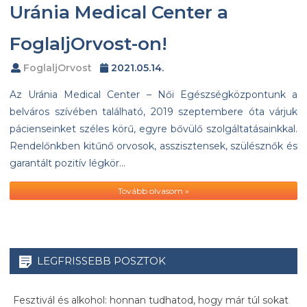
Uránia Medical Center a
FoglaljOrvost-on!
FoglaljOrvost
2021.05.14.
Az Uránia Medical Center – Női Egészségközpontunk a
belváros szívében található, 2019 szeptembere óta várjuk
pácienseinket széles körű, egyre bővülő szolgáltatásainkkal.
Rendelőnkben kitűnő orvosok, asszisztensek, szülésznők és
garantált pozitív légkör…
Tovább olvasom »
LEGFRISSEBB POSZTOK
Fesztivál és alkohol: honnan tudhatod, hogy már túl sokat