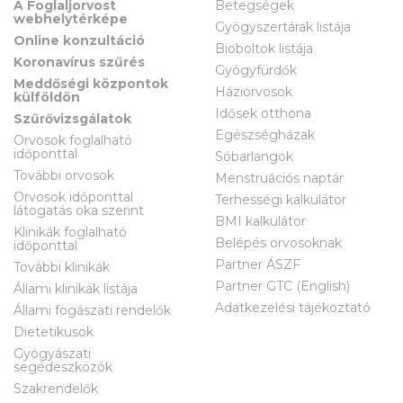
A Foglaljorvost
Betegségek
webhelytérképe
Gyógyszertárak listája
Online konzultáció
Bioboltok listája
Koronavírus szűrés
Gyógyfürdők
Meddőségi központok
Háziorvosok
külföldön
Idősek otthona
Szűrővizsgálatok
Egészségházak
Orvosok foglalható
időponttal
Sóbarlangok
További orvosok
Menstruációs naptár
Orvosok időponttal
Terhességi kalkulátor
látogatás oka szerint
BMI kalkulátor
Klinikák foglalható
Belépés orvosoknak
időponttal
Partner ÁSZF
További klinikák
Partner GTC (English)
Állami klinikák listája
Adatkezelési tájékoztató
Állami fogászati rendelők
Dietetikusok
Gyógyászati
segédeszközök
Szakrendelők