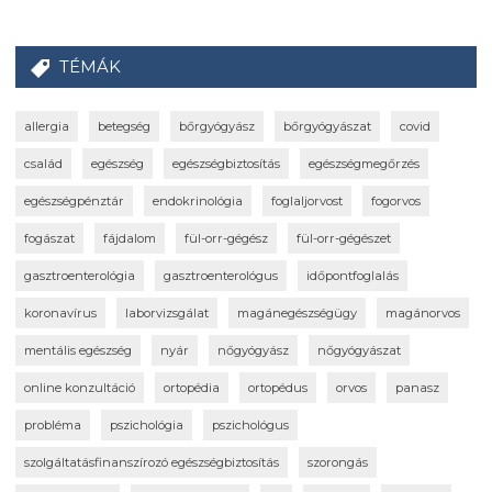
TÉMÁK
allergia
betegség
bőrgyógyász
bőrgyógyászat
covid
család
egészség
egészségbiztosítás
egészségmegőrzés
egészségpénztár
endokrinológia
foglaljorvost
fogorvos
fogászat
fájdalom
fül-orr-gégész
fül-orr-gégészet
gasztroenterológia
gasztroenterológus
időpontfoglalás
koronavírus
laborvizsgálat
magánegészségügy
magánorvos
mentális egészség
nyár
nőgyógyász
nőgyógyászat
online konzultáció
ortopédia
ortopédus
orvos
panasz
probléma
pszichológia
pszichológus
szolgáltatásfinanszírozó egészségbiztosítás
szorongás