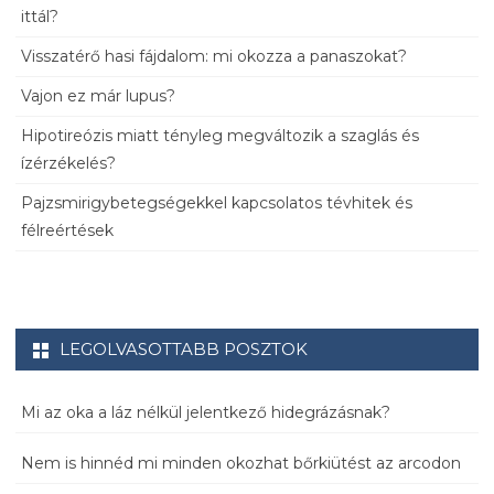
ittál?
Visszatérő hasi fájdalom: mi okozza a panaszokat?
Vajon ez már lupus?
Hipotireózis miatt tényleg megváltozik a szaglás és
ízérzékelés?
Pajzsmirigybetegségekkel kapcsolatos tévhitek és
félreértések
LEGOLVASOTTABB POSZTOK
Mi az oka a láz nélkül jelentkező hidegrázásnak?
Nem is hinnéd mi minden okozhat bőrkiütést az arcodon