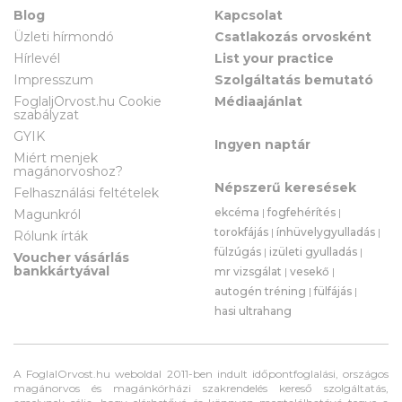
Blog
Kapcsolat
Üzleti hírmondó
Csatlakozás orvosként
Hírlevél
List your practice
Impresszum
Szolgáltatás bemutató
FoglaljOrvost.hu Cookie
Médiaajánlat
szabályzat
GYIK
Ingyen naptár
Miért menjek
magánorvoshoz?
Népszerű keresések
Felhasználási feltételek
ekcéma
|
fogfehérítés
|
Magunkról
torokfájás
|
ínhüvelygyulladás
|
Rólunk írták
fülzúgás
|
izületi gyulladás
|
Voucher vásárlás
bankkártyával
mr vizsgálat
|
vesekő
|
autogén tréning
|
fülfájás
|
hasi ultrahang
A FoglalOrvost.hu weboldal 2011-ben indult időpontfoglalási, országos
magánorvos és magánkórházi szakrendelés kereső szolgáltatás,