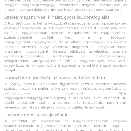
amelynek célja, hogy elérhetővé és könnyen megtalálhatóvá tegye a
magyar magánegészségügyi szektorban dolgozó, praxisokban és
intézményekben dolgozó mintegy 8 ezer orvost a páciensek számára.
Széles magánorvosi kínálat, gyors időpontfoglalás
A FoglaljOrvost.hu kétirányú szolgáltatása egyaránt szól a pácienseknek
és magánorvosoknak. A honlap rendszerén keresztül a páciensek nem
csak a leggyakrabban keresett magánorvosi és magánkórházi
szakrendeléseket találják meg, mint a fogászat,
bőrgyógyászat,nőgyógyászat, de az állami egészségügyben sokszor
nehezen elérhető, vagy várólistás diagnosztikai szolgáltatásokat,
ultrahang vizsgálatokat, baleseti sebészeti ügyeleteket, speciális
gyermekgyógyászatot, kardiológiai és látás-egészségügyi
szolgáltatókat, allergológusokat, sőt a hagyományos távol-keleti
gyógyászat és akkupunktúra is szerepel a kereshető magánpraxisok
listájában.
Könnyű kereshetőség az orvos adatbázisokban
A FoglaljOrvost.hu kialakítása figyelembe veszi a páciensek keresési
szokásait, ezzel is megkönnyítve az orvosok elérését és egyszerűsítve az
időpontfoglalás folyamatát. Akár
nőgyógyász,bőrgyógyász,allergológus szakorvos, akár budapesti ill.
vidéki keresésből indul el a páciens, arra törekszünk, hogy minél
kevesebb kattintással elérje az időpont-foglalási lehetőséget.
Hasznos orvos visszajelzések
A weboldal az orvosoknak és magánkórházakban dolgozó
szakembereknek folyamatos online jelenlétet biztosít, segíti a
páciensszerzést, és megtartást is, hiszen az FoglaljOrvost.hu