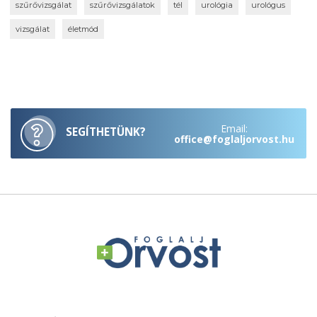
szűrővizsgálat
szűrővizsgálatok
tél
urológia
urológus
vizsgálat
életmód
Email:
SEGÍTHETÜNK?
office@foglaljorvost.hu