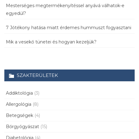
Mesterséges megtermékenyítéssel anyává válhatok-e
egyedül?
7 Jótékony hatása miatt érdemes hummuszt fogyasztani
Mik a vesekő tünetei és hogyan kezeljük?
SZAKTERÜLETEK
Addiktológia
(3)
Allergológia
(8)
Betegségek
(4)
Bőrgyógyászat
(15)
Diabetológia
(4)