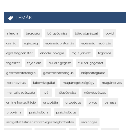
TÉMÁK
allergia
betegség
bőrgyógyász
bőrgyógyászat
covid
család
egészség
egészségbiztosítás
egészségmegőrzés
egészségpénztár
endokrinológia
foglaljorvost
fogorvos
fogászat
fájdalom
fül-orr-gégész
fül-orr-gégészet
gasztroenterológia
gasztroenterológus
időpontfoglalás
koronavírus
laborvizsgálat
magánegészségügy
magánorvos
mentális egészség
nyár
nőgyógyász
nőgyógyászat
online konzultáció
ortopédia
ortopédus
orvos
panasz
probléma
pszichológia
pszichológus
szolgáltatásfinanszírozó egészségbiztosítás
szorongás