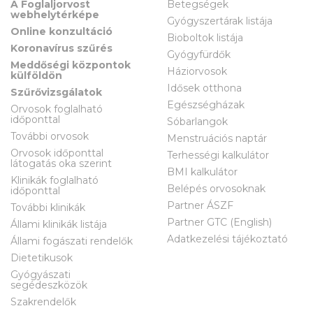
A Foglaljorvost
Betegségek
webhelytérképe
Gyógyszertárak listája
Online konzultáció
Bioboltok listája
Koronavírus szűrés
Gyógyfürdők
Meddőségi központok
Háziorvosok
külföldön
Idősek otthona
Szűrővizsgálatok
Egészségházak
Orvosok foglalható
időponttal
Sóbarlangok
További orvosok
Menstruációs naptár
Orvosok időponttal
Terhességi kalkulátor
látogatás oka szerint
BMI kalkulátor
Klinikák foglalható
Belépés orvosoknak
időponttal
Partner ÁSZF
További klinikák
Partner GTC (English)
Állami klinikák listája
Adatkezelési tájékoztató
Állami fogászati rendelők
Dietetikusok
Gyógyászati
segédeszközök
Szakrendelők