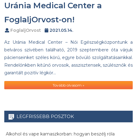
Uránia Medical Center a
FoglaljOrvost-on!
FoglaljOrvost
2021.05.14.
Az Uránia Medical Center – Női Egészségközpontunk a
belváros szívében található, 2019 szeptembere óta várjuk
pácienseinket széles körű, egyre bővülő szolgáltatásainkkal.
Rendelőnkben kitűnő orvosok, asszisztensek, szülésznők és
garantált pozitív légkör…
Tovább olvasom »
LEGFRISSEBB POSZTOK
Alkohol és vape kamaszkorban: hogyan beszélj róla