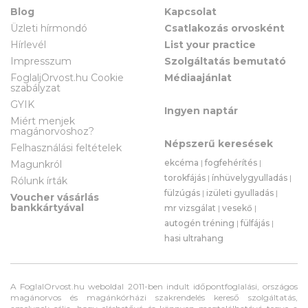
Blog
Kapcsolat
Üzleti hírmondó
Csatlakozás orvosként
Hírlevél
List your practice
Impresszum
Szolgáltatás bemutató
FoglaljOrvost.hu Cookie
Médiaajánlat
szabályzat
GYIK
Ingyen naptár
Miért menjek
magánorvoshoz?
Népszerű keresések
Felhasználási feltételek
ekcéma
|
fogfehérítés
|
Magunkról
torokfájás
|
ínhüvelygyulladás
|
Rólunk írták
fülzúgás
|
izületi gyulladás
|
Voucher vásárlás
bankkártyával
mr vizsgálat
|
vesekő
|
autogén tréning
|
fülfájás
|
hasi ultrahang
A FoglalOrvost.hu weboldal 2011-ben indult időpontfoglalási, országos
magánorvos és magánkórházi szakrendelés kereső szolgáltatás,