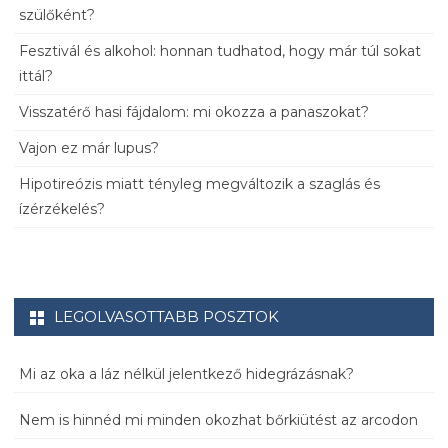
szülőként?
Fesztivál és alkohol: honnan tudhatod, hogy már túl sokat
ittál?
Visszatérő hasi fájdalom: mi okozza a panaszokat?
Vajon ez már lupus?
Hipotireózis miatt tényleg megváltozik a szaglás és
ízérzékelés?
LEGOLVASOTTABB POSZTOK
Mi az oka a láz nélkül jelentkező hidegrázásnak?
Nem is hinnéd mi minden okozhat bőrkiütést az arcodon