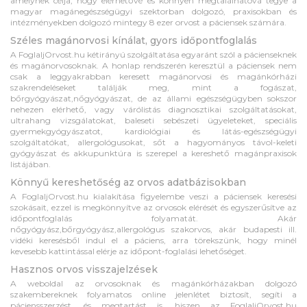
amelynek célja, hogy elérhetővé és könnyen megtalálhatóvá tegye a
magyar magánegészségügyi szektorban dolgozó, praxisokban és
intézményekben dolgozó mintegy 8 ezer orvost a páciensek számára.
Széles magánorvosi kínálat, gyors időpontfoglalás
A FoglaljOrvost.hu kétirányú szolgáltatása egyaránt szól a pácienseknek
és magánorvosoknak. A honlap rendszerén keresztül a páciensek nem
csak a leggyakrabban keresett magánorvosi és magánkórházi
szakrendeléseket találják meg, mint a fogászat,
bőrgyógyászat,nőgyógyászat, de az állami egészségügyben sokszor
nehezen elérhető, vagy várólistás diagnosztikai szolgáltatásokat,
ultrahang vizsgálatokat, baleseti sebészeti ügyeleteket, speciális
gyermekgyógyászatot, kardiológiai és látás-egészségügyi
szolgáltatókat, allergológusokat, sőt a hagyományos távol-keleti
gyógyászat és akkupunktúra is szerepel a kereshető magánpraxisok
listájában.
Könnyű kereshetőség az orvos adatbázisokban
A FoglaljOrvost.hu kialakítása figyelembe veszi a páciensek keresési
szokásait, ezzel is megkönnyítve az orvosok elérését és egyszerűsítve az
időpontfoglalás folyamatát. Akár
nőgyógyász,bőrgyógyász,allergológus szakorvos, akár budapesti ill.
vidéki keresésből indul el a páciens, arra törekszünk, hogy minél
kevesebb kattintással elérje az időpont-foglalási lehetőséget.
Hasznos orvos visszajelzések
A weboldal az orvosoknak és magánkórházakban dolgozó
szakembereknek folyamatos online jelenlétet biztosít, segíti a
páciensszerzést, és megtartást is, hiszen az FoglaljOrvost.hu