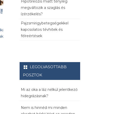
Hipotireózis miatt tényleg
megváltozik a szaglás és
!
ízérzékelés?
Pajzsmirigybetegségekkel
kapcsolatos tévhitek és
ki
félreértések
ak
LEGOLVASOTTABB
POSZTOK
Mi az oka a láz nélkül jelentkező
hidegrázásnak?
Nem is hinnéd mi minden