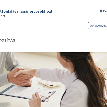
tfoglalás magánorvosokhoz!
Bel
kért
Bőrgyógyás
TOSÍTÁS