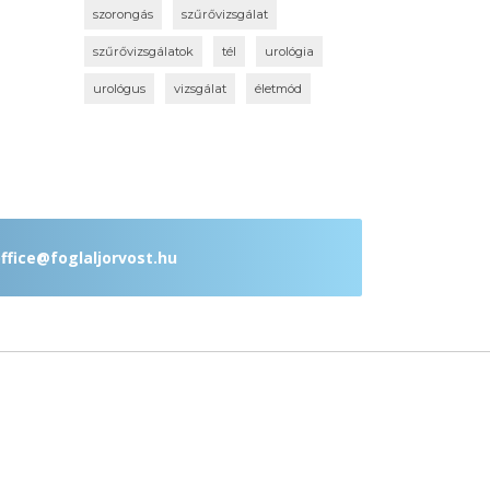
szorongás
szűrővizsgálat
szűrővizsgálatok
tél
urológia
urológus
vizsgálat
életmód
ffice@foglaljorvost.hu