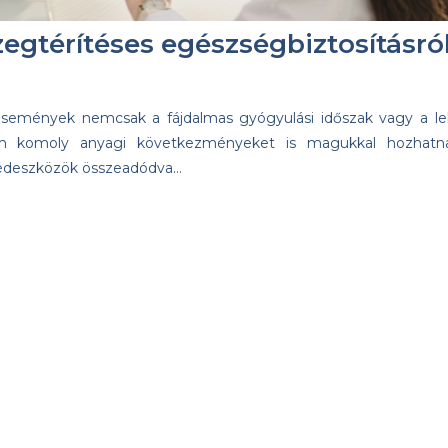
zegtérítéses egészségbiztosításról
semények nemcsak a fájdalmas gyógyulási időszak vagy a lel
m komoly anyagi következményeket is magukkal hozhatn
gédeszközök összeadódva…