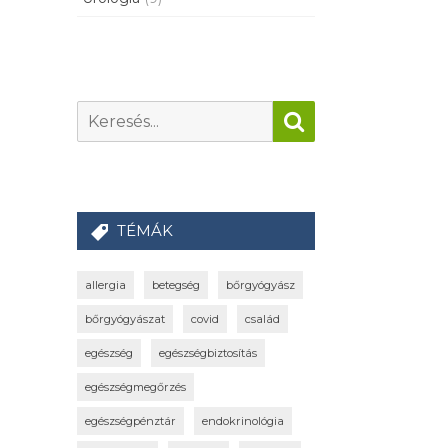
TÉMÁK
allergia
betegség
bőrgyógyász
bőrgyógyászat
covid
család
egészség
egészségbiztosítás
egészségmegőrzés
egészségpénztár
endokrinológia