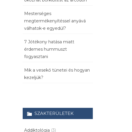
okozhat bőrkiütést az arcodon
Mesterséges
megtermékenyítéssel anyává
válhatok-e egyedül?
7 Jótékony hatása miatt
érdemes hummuszt
fogyasztani
Mik a vesekő tünetei és hogyan
kezeljük?
SZAKTERÜLETEK
Addiktológia
(3)