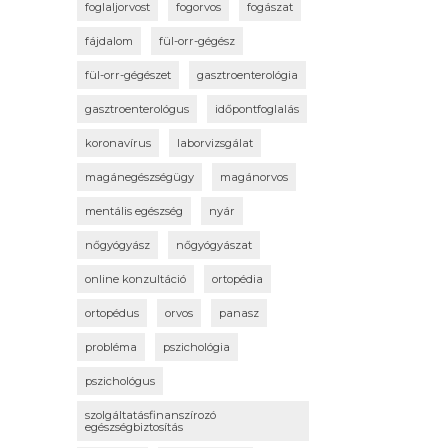
foglaljorvost
fogorvos
fogászat
fájdalom
fül-orr-gégész
fül-orr-gégészet
gasztroenterológia
gasztroenterológus
időpontfoglalás
koronavírus
laborvizsgálat
magánegészségügy
magánorvos
mentális egészség
nyár
nőgyógyász
nőgyógyászat
online konzultáció
ortopédia
ortopédus
orvos
panasz
probléma
pszichológia
pszichológus
szolgáltatásfinanszírozó
egészségbiztosítás