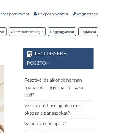
épés páciensként
Belépés orvosként
Regisztráció
zat
Gasztroenterológia
Nőgyógyászat
Fogászat
LEGFRISSEBB
POSZTOK
Fesztivál és alkohol: honnan
tudhatod, hogy már túl sokat
ittál?
Visszatérő hasi fájdalom: mi
okozza a panaszokat?
Vajon ez már lupus?