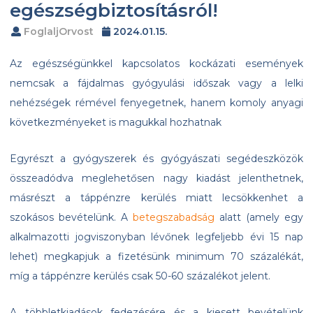
egészségbiztosításról!
FoglaljOrvost
2024.01.15.
Az egészségünkkel kapcsolatos kockázati események
nemcsak a fájdalmas gyógyulási időszak vagy a lelki
nehézségek rémével fenyegetnek, hanem komoly anyagi
következményeket is magukkal hozhatnak
Egyrészt a gyógyszerek és gyógyászati segédeszközök
összeadódva meglehetősen nagy kiadást jelenthetnek,
másrészt a táppénzre kerülés miatt lecsökkenhet a
szokásos bevételünk. A
betegszabadság
alatt (amely egy
alkalmazotti jogviszonyban lévőnek legfeljebb évi 15 nap
lehet) megkapjuk a fizetésünk minimum 70 százalékát,
míg a táppénzre kerülés csak 50-60 százalékot jelent.
A többletkiadások fedezésére és a kiesett bevételünk