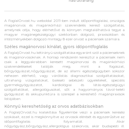
hasi ultrahang
A FoglalOrvost.hu weboldal 2011-ben indult időpontfoglalási, országos
magánorvos és magánkórházi szakrendelés kereső szolgáltatás,
amelynek célja, hogy elérhetővé és könnyen megtalálhatóvá tegye a
magyar magánegészségügyi szektorban dolgozó, praxisokban és
intézményekben dolgozó mintegy 8 ezer orvost a páciensek számára.
Széles magánorvosi kínálat, gyors időpontfoglalás
A FoglaljOrvost.hu kétirányú szolgáltatása egyaránt szól a pácienseknek
és magánorvosoknak. A honlap rendszerén keresztül a páciensek nem
csak a leggyakrabban keresett magánorvosi és magánkórházi
szakrendeléseket találják meg, mint a fogászat,
bőrgyógyászat,nőgyógyászat, de az állami egészségügyben sokszor
nehezen elérhető, vagy várólistás diagnosztikai szolgáltatásokat,
ultrahang vizsgálatokat, baleseti sebészeti ügyeleteket, speciális
gyermekgyógyászatot, kardiológiai és látás-egészségügyi
szolgáltatókat, allergológusokat, sőt a hagyományos távol-keleti
gyógyászat és akkupunktúra is szerepel a kereshető magánpraxisok
listájában.
Könnyű kereshetőség az orvos adatbázisokban
A FoglaljOrvost.hu kialakítása figyelembe veszi a páciensek keresési
szokásait, ezzel is megkönnyítve az orvosok elérését és egyszerűsítve az
időpontfoglalás folyamatát. Akár
nőgyógyász,bőrgyógyász,allergológus szakorvos, akár budapesti ill.