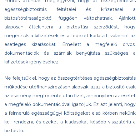
Fontos azonban megjegyezni, hogy az összegtérítéses
egészségbiztosítás feltételei és kifizetései a
biztosítótársaságoktól függően változhatnak. Ajánlott
alaposan áttekinteni a biztosítási szerződést, hogy
megértsük a kifizetések és a fedezet korlátait, valamint az
esetleges kizárásokat. Emellett a megfelelő orvosi
dokumentációk és számlák benyújtása szükséges a
kifizetések igényléséhez.
Ne felejtsük el, hogy az összegtérítéses egészségbiztosítás
működése utófinanszírozáson alapszik, azaz a biztosító csak
az esemény megtörténte után fizet, amennyiben az esetet
a megfelelő dokumentációval igazoljuk. Ez azt jelenti, hogy
a felmerülő egészségügyi költségeket első körben nekünk
kell rendezni, és ezeket a kiadásokat később visszatéríti a
biztosító.