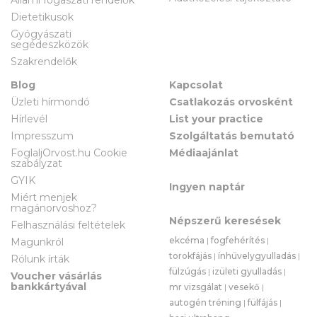
Állami fogászati rendelők
Dietetikusok
Gyógyászati
segédeszközök
Szakrendelők
Blog
Kapcsolat
Üzleti hírmondó
Csatlakozás orvosként
Hírlevél
List your practice
Impresszum
Szolgáltatás bemutató
FoglaljOrvost.hu Cookie
Médiaajánlat
szabályzat
GYIK
Ingyen naptár
Miért menjek
magánorvoshoz?
Népszerű keresések
Felhasználási feltételek
ekcéma
|
fogfehérítés
|
Magunkról
torokfájás
|
ínhüvelygyulladás
|
Rólunk írták
fülzúgás
|
izületi gyulladás
|
Voucher vásárlás
bankkártyával
mr vizsgálat
|
vesekő
|
autogén tréning
|
fülfájás
|