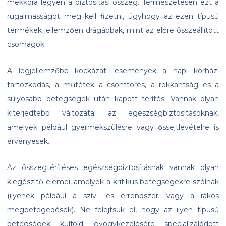
mekkora legyen a biztosítási összeg. Természetesen ezt a
rugalmasságot meg kell fizetni, úgyhogy az ezen típusú
termékek jellemzően drágábbak, mint az előre összeállított
csomagok.
A legjellemzőbb kockázati események a napi kórházi
tartózkodás, a műtétek a csonttörés, a rokkantság és a
súlyosabb betegségek után kapott térítés. Vannak olyan
kiterjedtebb változatai az egészségbiztosításoknak,
amelyek például gyermekszülésre vagy őssejtlevételre is
érvényesek.
Az összegtérítéses egészségbiztosításnak vannak olyan
kiegészítő elemei, amelyek a kritikus betegségekre szólnak
(ilyenek például a szív- és érrendszeri vagy a rákos
megbetegedések). Ne felejtsük el, hogy az ilyen típusú
betegségek külföldi gyógykezelésére specializálódott