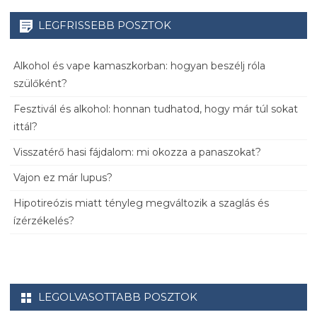
LEGFRISSEBB POSZTOK
Alkohol és vape kamaszkorban: hogyan beszélj róla
szülőként?
Fesztivál és alkohol: honnan tudhatod, hogy már túl sokat
ittál?
Visszatérő hasi fájdalom: mi okozza a panaszokat?
Vajon ez már lupus?
Hipotireózis miatt tényleg megváltozik a szaglás és
ízérzékelés?
LEGOLVASOTTABB POSZTOK