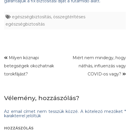
garantáljuk a fix biztosítási díjat a futamidő alatt.
egészségbiztosítás
,
összegtérítéses
egészségbiztosítás
Milyen köznapi
Miért nem mindegy, hogy
betegségek okozhatnak
náthás, influenzás vagy
torokfájást?
COVID-os vagy?
Vélemény, hozzászólás?
Az email címet nem tesszük közzé.
A kötelező mezőket
*
karakterrel jelöltük
HOZZÁSZÓLÁS