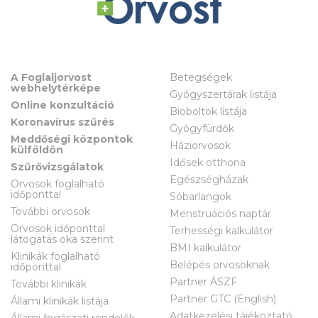
A Foglaljorvost
Betegségek
webhelytérképe
Gyógyszertárak listája
Online konzultáció
Bioboltok listája
Koronavírus szűrés
Gyógyfürdők
Meddőségi központok
Háziorvosok
külföldön
Idősek otthona
Szűrővizsgálatok
Egészségházak
Orvosok foglalható
időponttal
Sóbarlangok
További orvosok
Menstruációs naptár
Orvosok időponttal
Terhességi kalkulátor
látogatás oka szerint
BMI kalkulátor
Klinikák foglalható
Belépés orvosoknak
időponttal
Partner ÁSZF
További klinikák
Partner GTC (English)
Állami klinikák listája
Adatkezelési tájékoztató