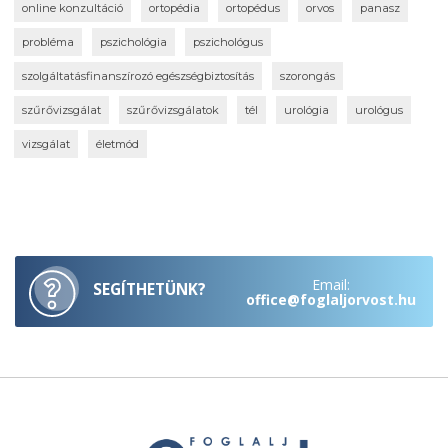
online konzultáció
ortopédia
ortopédus
orvos
panasz
probléma
pszichológia
pszichológus
szolgáltatásfinanszírozó egészségbiztosítás
szorongás
szűrővizsgálat
szűrővizsgálatok
tél
urológia
urológus
vizsgálat
életmód
Email:
SEGÍTHETÜNK?
office@foglaljorvost.hu