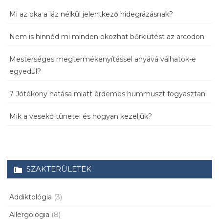
Mi az oka a láz nélkül jelentkező hidegrázásnak?
Nem is hinnéd mi minden okozhat bőrkiütést az arcodon
Mesterséges megtermékenyítéssel anyává válhatok-e
egyedül?
7 Jótékony hatása miatt érdemes hummuszt fogyasztani
Mik a vesekő tünetei és hogyan kezeljük?
SZAKTERÜLETEK
Addiktológia
(3)
Allergológia
(8)