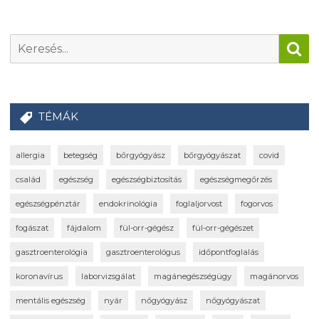
TÉMÁK
allergia
betegség
bőrgyógyász
bőrgyógyászat
covid
család
egészség
egészségbiztosítás
egészségmegőrzés
egészségpénztár
endokrinológia
foglaljorvost
fogorvos
fogászat
fájdalom
fül-orr-gégész
fül-orr-gégészet
gasztroenterológia
gasztroenterológus
időpontfoglalás
koronavírus
laborvizsgálat
magánegészségügy
magánorvos
mentális egészség
nyár
nőgyógyász
nőgyógyászat