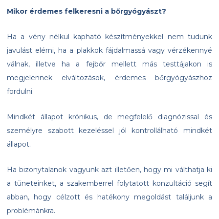
Mikor érdemes felkeresni a bőrgyógyászt?
Ha a vény nélkül kapható készítményekkel nem tudunk
javulást elérni, ha a plakkok fájdalmassá vagy vérzékennyé
válnak, illetve ha a fejbőr mellett más testtájakon is
megjelennek elváltozások, érdemes bőrgyógyászhoz
fordulni.
Mindkét állapot krónikus, de megfelelő diagnózissal és
személyre szabott kezeléssel jól kontrollálható mindkét
állapot.
Ha bizonytalanok vagyunk azt illetően, hogy mi válthatja ki
a tüneteinket, a szakemberrel folytatott konzultáció segít
abban, hogy célzott és hatékony megoldást találjunk a
problémánkra.