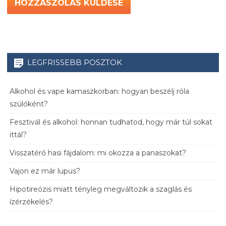
LEGFRISSEBB POSZTOK
Alkohol és vape kamaszkorban: hogyan beszélj róla
szülőként?
Fesztivál és alkohol: honnan tudhatod, hogy már túl sokat
ittál?
Visszatérő hasi fájdalom: mi okozza a panaszokat?
Vajon ez már lupus?
Hipotireózis miatt tényleg megváltozik a szaglás és
ízérzékelés?