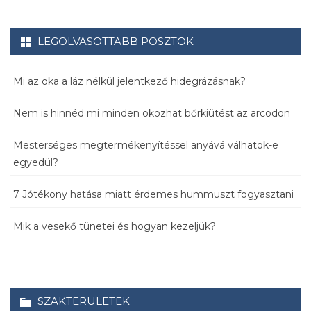
LEGOLVASOTTABB POSZTOK
Mi az oka a láz nélkül jelentkező hidegrázásnak?
Nem is hinnéd mi minden okozhat bőrkiütést az arcodon
Mesterséges megtermékenyítéssel anyává válhatok-e
egyedül?
7 Jótékony hatása miatt érdemes hummuszt fogyasztani
Mik a vesekő tünetei és hogyan kezeljük?
SZAKTERÜLETEK