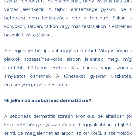
száraz, repedezett, és előfordulhat, hogy vakarás hatására
vérzés jelentkezik. A fejbőr érintettsége gyakori, de a
betegség nem korlátozódik erre a területre. Sokan a
könyökön, térden, tarkón vagy más testtájakon is észlelnek
hasonló elváltozásokat.
A megjelenés bőrtípustól függően eltérhet. Világos bőrön a
plakkok rózsaszínes-vörös alapon jelennek meg, míg
sötétebb bőrtónus esetén lilás, barnás vagy szürkés
árnyalatot ölthetnek. A tüneteket gyakran viszketés,
érzékenység, égő érzés kíséri.
Mi jellemző a seborreás dermatitisre?
A seborreás dermatitis szintén krónikus, de általában jól
kezelhető bőrgyógyászati állapot. Leggyakrabban a fejbőrt
érinti, de megjelenhet az arcon, az orr körül, a szemöldök