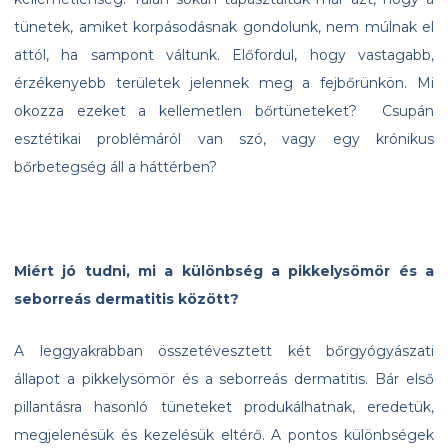
tünetek, amiket korpásodásnak gondolunk, nem múlnak el
attól, ha sampont váltunk. Előfordul, hogy vastagabb,
érzékenyebb területek jelennek meg a fejbőrünkön. Mi
okozza ezeket a kellemetlen bőrtüneteket? Csupán
esztétikai problémáról van szó, vagy egy krónikus
bőrbetegség áll a háttérben?
Miért jó tudni, mi a különbség a pikkelysömör és a
seborreás dermatitis között?
A leggyakrabban összetévesztett két bőrgyógyászati
állapot a pikkelysömör és a seborreás dermatitis. Bár első
pillantásra hasonló tüneteket produkálhatnak, eredetük,
megjelenésük és kezelésük eltérő. A pontos különbségek