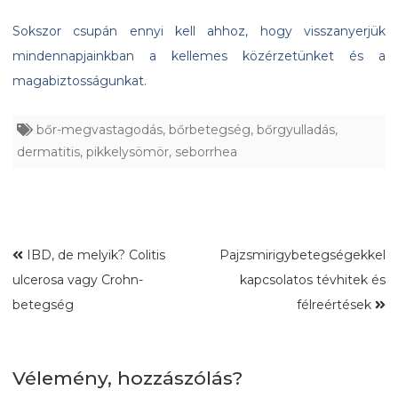
Sokszor csupán ennyi kell ahhoz, hogy visszanyerjük
mindennapjainkban a kellemes közérzetünket és a
magabiztosságunkat.
bőr-megvastagodás
,
bőrbetegség
,
bőrgyulladás
,
dermatitis
,
pikkelysömör
,
seborrhea
IBD, de melyik? Colitis
Pajzsmirigybetegségekkel
ulcerosa vagy Crohn-
kapcsolatos tévhitek és
betegség
félreértések
Vélemény, hozzászólás?