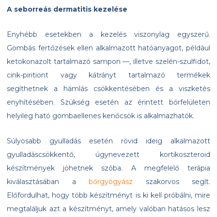
A seborreás dermatitis kezelése
Enyhébb esetekben a kezelés viszonylag egyszerű.
Gombás fertőzések ellen alkalmazott hatóanyagot, például
ketokonazolt tartalmazó sampon ––, illetve szelén-szulfidot,
cink-piritiont vagy kátrányt tartalmazó termékek
segíthetnek a hámlás csökkentésében és a viszketés
enyhítésében. Szükség esetén az érintett bőrfelületen
helyileg ható gombaellenes kenőcsök is alkalmazhatók.
Súlyosabb gyulladás esetén rövid ideig alkalmazott
gyulladáscsökkentő, úgynevezett kortikoszteroid
készítmények jöhetnek szóba. A megfelelő terápia
kiválasztásában a
bőrgyógyász
szakorvos segít.
Előfordulhat, hogy több készítményt is ki kell próbálni, mire
megtaláljuk azt a készítményt, amely valóban hatásos lesz