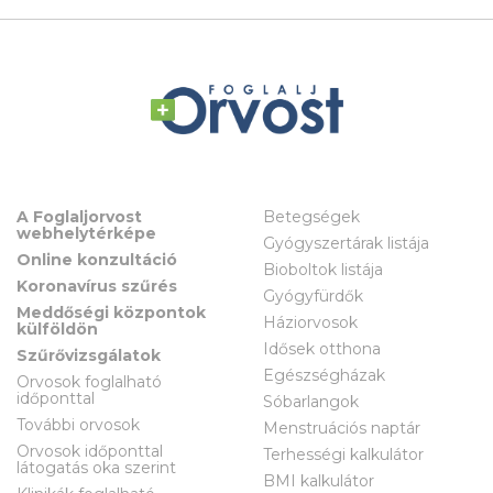
A Foglaljorvost
Betegségek
webhelytérképe
Gyógyszertárak listája
Online konzultáció
Bioboltok listája
Koronavírus szűrés
Gyógyfürdők
Meddőségi központok
Háziorvosok
külföldön
Idősek otthona
Szűrővizsgálatok
Egészségházak
Orvosok foglalható
időponttal
Sóbarlangok
További orvosok
Menstruációs naptár
Orvosok időponttal
Terhességi kalkulátor
látogatás oka szerint
BMI kalkulátor