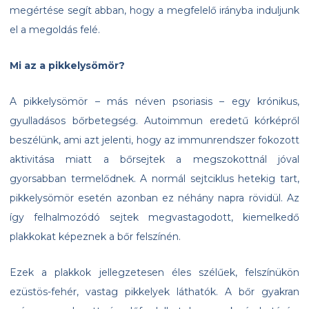
megértése segít abban, hogy a megfelelő irányba induljunk
el a megoldás felé.
Mi az a pikkelysömör?
A pikkelysömör – más néven psoriasis – egy krónikus,
gyulladásos bőrbetegség. Autoimmun eredetű kórképről
beszélünk, ami azt jelenti, hogy az immunrendszer fokozott
aktivitása miatt a bőrsejtek a megszokottnál jóval
gyorsabban termelődnek. A normál sejtciklus hetekig tart,
pikkelysömör esetén azonban ez néhány napra rövidül. Az
így felhalmozódó sejtek megvastagodott, kiemelkedő
plakkokat képeznek a bőr felszínén.
Ezek a plakkok jellegzetesen éles szélűek, felszínükön
ezüstös-fehér, vastag pikkelyek láthatók. A bőr gyakran