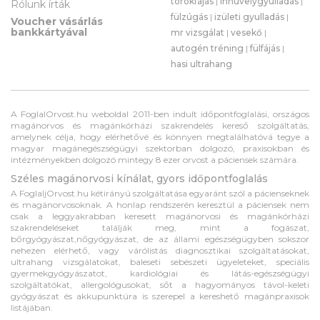
torokfájás
|
ínhüvelygyulladás
|
Rólunk írták
fülzúgás
|
izületi gyulladás
|
Voucher vásárlás
bankkártyával
mr vizsgálat
|
vesekő
|
autogén tréning
|
fülfájás
|
hasi ultrahang
A FoglalOrvost.hu weboldal 2011-ben indult időpontfoglalási, országos
magánorvos és magánkórházi szakrendelés kereső szolgáltatás,
amelynek célja, hogy elérhetővé és könnyen megtalálhatóvá tegye a
magyar magánegészségügyi szektorban dolgozó, praxisokban és
intézményekben dolgozó mintegy 8 ezer orvost a páciensek számára.
Széles magánorvosi kínálat, gyors időpontfoglalás
A FoglaljOrvost.hu kétirányú szolgáltatása egyaránt szól a pácienseknek
és magánorvosoknak. A honlap rendszerén keresztül a páciensek nem
csak a leggyakrabban keresett magánorvosi és magánkórházi
szakrendeléseket találják meg, mint a fogászat,
bőrgyógyászat,nőgyógyászat, de az állami egészségügyben sokszor
nehezen elérhető, vagy várólistás diagnosztikai szolgáltatásokat,
ultrahang vizsgálatokat, baleseti sebészeti ügyeleteket, speciális
gyermekgyógyászatot, kardiológiai és látás-egészségügyi
szolgáltatókat, allergológusokat, sőt a hagyományos távol-keleti
gyógyászat és akkupunktúra is szerepel a kereshető magánpraxisok
listájában.