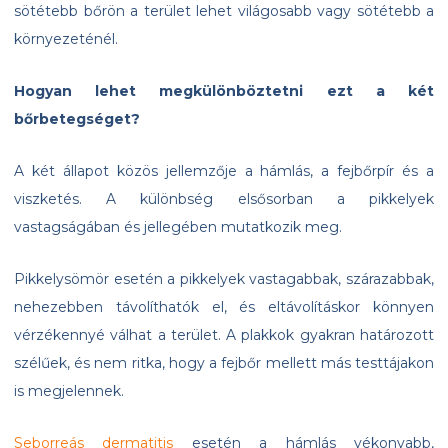
sötétebb bőrön a terület lehet világosabb vagy sötétebb a
környezeténél.
Hogyan lehet megkülönböztetni ezt a két
bőrbetegséget?
A két állapot közös jellemzője a hámlás, a fejbőrpír és a
viszketés. A különbség elsősorban a pikkelyek
vastagságában és jellegében mutatkozik meg.
Pikkelysömör esetén a pikkelyek vastagabbak, szárazabbak,
nehezebben távolíthatók el, és eltávolításkor könnyen
vérzékennyé válhat a terület. A plakkok gyakran határozott
szélűek, és nem ritka, hogy a fejbőr mellett más testtájakon
is megjelennek.
Seborreás dermatitis
esetén a hámlás vékonyabb,