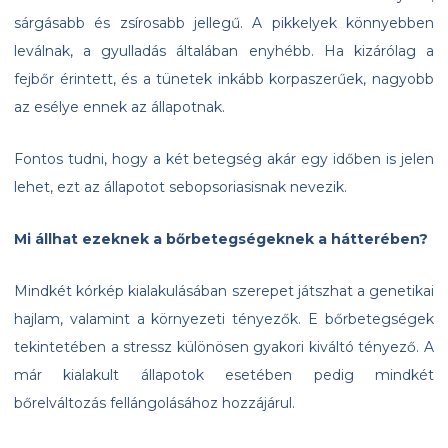
sárgásabb és zsírosabb jellegű. A pikkelyek könnyebben
leválnak, a gyulladás általában enyhébb. Ha kizárólag a
fejbőr érintett, és a tünetek inkább korpaszerűek, nagyobb
az esélye ennek az állapotnak.
Fontos tudni, hogy a két betegség akár egy időben is jelen
lehet, ezt az állapotot sebopsoriasisnak nevezik.
Mi állhat ezeknek a bőrbetegségeknek a hátterében?
Mindkét kórkép kialakulásában szerepet játszhat a genetikai
hajlam, valamint a környezeti tényezők. E bőrbetegségek
tekintetében a stressz különösen gyakori kiváltó tényező. A
már kialakult állapotok esetében pedig mindkét
bőrelváltozás fellángolásához hozzájárul.