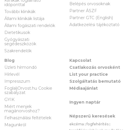
Klinikák foglalható
Belépés orvosoknak
időponttal
Partner ÁSZF
További klinikák
Partner GTC (English)
Állami klinikák listája
Adatkezelési tájékoztató
Állami fogászati rendelők
Dietetikusok
Gyógyászati
segédeszközök
Szakrendelők
Blog
Kapcsolat
Üzleti hírmondó
Csatlakozás orvosként
Hírlevél
List your practice
Impresszum
Szolgáltatás bemutató
FoglaljOrvost.hu Cookie
Médiaajánlat
szabályzat
GYIK
Ingyen naptár
Miért menjek
magánorvoshoz?
Népszerű keresések
Felhasználási feltételek
ekcéma
|
fogfehérítés
|
Magunkról