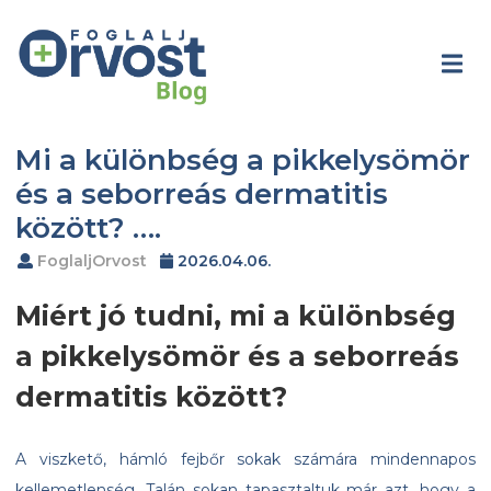
Mi a különbség a pikkelysömör
és a seborreás dermatitis
között? ….
FoglaljOrvost
2026.04.06.
Miért jó tudni, mi a különbség
a pikkelysömör és a seborreás
dermatitis között?
A viszkető, hámló fejbőr sokak számára mindennapos
kellemetlenség. Talán sokan tapasztaltuk már azt, hogy a