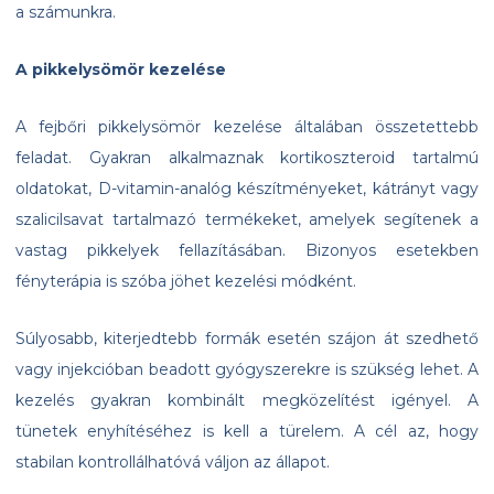
a számunkra.
A pikkelysömör kezelése
A fejbőri pikkelysömör kezelése általában összetettebb
feladat. Gyakran alkalmaznak kortikoszteroid tartalmú
oldatokat, D-vitamin-analóg készítményeket, kátrányt vagy
szalicilsavat tartalmazó termékeket, amelyek segítenek a
vastag pikkelyek fellazításában. Bizonyos esetekben
fényterápia is szóba jöhet kezelési módként.
Súlyosabb, kiterjedtebb formák esetén szájon át szedhető
vagy injekcióban beadott gyógyszerekre is szükség lehet. A
kezelés gyakran kombinált megközelítést igényel. A
tünetek enyhítéséhez is kell a türelem. A cél az, hogy
stabilan kontrollálhatóvá váljon az állapot.