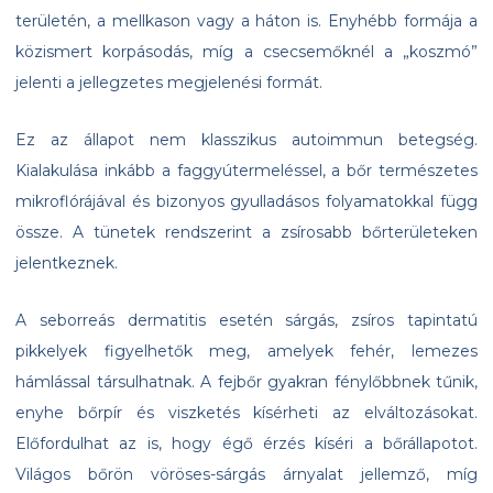
területén, a mellkason vagy a háton is. Enyhébb formája a
közismert korpásodás, míg a csecsemőknél a „koszmó”
jelenti a jellegzetes megjelenési formát.
Ez az állapot nem klasszikus autoimmun betegség.
Kialakulása inkább a faggyútermeléssel, a bőr természetes
mikroflórájával és bizonyos gyulladásos folyamatokkal függ
össze. A tünetek rendszerint a zsírosabb bőrterületeken
jelentkeznek.
A seborreás dermatitis esetén sárgás, zsíros tapintatú
pikkelyek figyelhetők meg, amelyek fehér, lemezes
hámlással társulhatnak. A fejbőr gyakran fénylőbbnek tűnik,
enyhe bőrpír és viszketés kísérheti az elváltozásokat.
Előfordulhat az is, hogy égő érzés kíséri a bőrállapotot.
Világos bőrön vöröses-sárgás árnyalat jellemző, míg