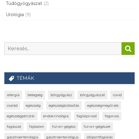
Tüdőgyógyászat
(2)
Urológia
(9)
TÉMÁK
allergia
betegség
bőrgyógyász
bőrgyógyászat
covid
család
egészség
egészségbiztosítás
egészségmegőrzés
egészségpénztár
endokrinológia
foglaljorvost
fogorvos
fogászat
fájdalom
fül-orr-gégész
fül-orr-gégészet
gasztroenterológia
gasztroenterológus
időpontfoglalás