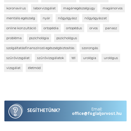
koronavírus
laborvizsgálat
magánegészségügy
magánorvos
mentális egészség
nyár
nőgyógyász
nőgyógyászat
online konzultáció
ortopédia
ortopédus
orvos
panasz
probléma
pszichológia
pszichológus
szolgáltatásfinanszírozó egészségbiztosítás
szorongás
szűrővizsgálat
szűrővizsgálatok
tél
urológia
urológus
vizsgálat
életmód
Email:
SEGÍTHETÜNK?
office@foglaljorvost.hu