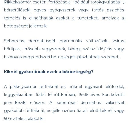
Pikkelysömör esetén fertőzések – például torokgyulladás –,
bőrsérülések, egyes gyógyszerek vagy tartós pszichés
terhelés is elindíthatják azokat a tüneteket, amelyek a
betegséget jellemzik.
Seborreás dermatitisnél hormonális változások, zsíros
bőrtípus, erősebb vegyszerek, hideg, száraz időjárás vagy
bizonyos idegrendszeri betegségek játszhatnak szerepet.
Kiknél gyakoribbak ezek a bőrbetegség?
A pikkelysömör férfiaknál és nőknél egyaránt előfordul,
leggyakrabban fiatal felnőttkorban, 15–35 éves kor között
jelentkezik először. A seborreás dermatitis valamivel
gyakoribb férfiaknál, és jellemzően fiatal felnőtteknél vagy
50 év felett alakul ki.