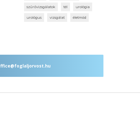
szűrővizsgálatok
tél
urológia
urológus
vizsgálat
életmód
ffice@foglaljorvost.hu