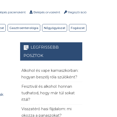
épés páciensként
Belépés orvosként
Regisztráció
zat
Gasztroenterológia
Nőgyógyászat
Fogászat
LEGFRISSEBB
POSZTOK
Alkohol és vape kamaszkorban:
hogyan beszélj róla szülőként?
Fesztivál és alkohol: honnan
tudhatod, hogy már túl sokat
ak
ittál?
Visszatérő hasi fájdalom: mi
okozza a panaszokat?