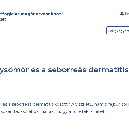
tfoglalás magánorvosokhoz!
Bel
kért
Bőrgyógyás
lysömör és a seborreás dermatitis
r és a seborreás dermatitis között? A viszkető, hámló fejbőr sok
sokan tapasztaltuk már azt, hogy a tünetek, amiket…