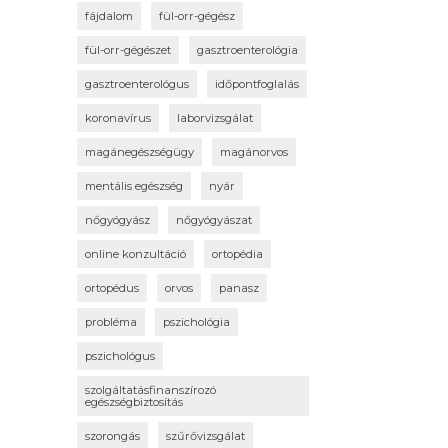
fájdalom
fül-orr-gégész
fül-orr-gégészet
gasztroenterológia
gasztroenterológus
időpontfoglalás
koronavírus
laborvizsgálat
magánegészségügy
magánorvos
mentális egészség
nyár
nőgyógyász
nőgyógyászat
online konzultáció
ortopédia
ortopédus
orvos
panasz
probléma
pszichológia
pszichológus
szolgáltatásfinanszírozó
egészségbiztosítás
szorongás
szűrővizsgálat