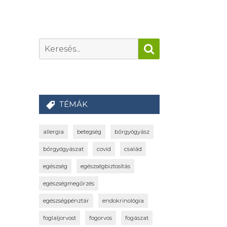
TÉMÁK
allergia
betegség
bőrgyógyász
bőrgyógyászat
covid
család
egészség
egészségbiztosítás
egészségmegőrzés
egészségpénztár
endokrinológia
foglaljorvost
fogorvos
fogászat