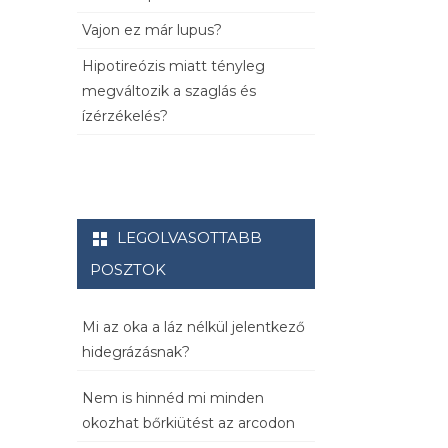
Vajon ez már lupus?
Hipotireózis miatt tényleg
megváltozik a szaglás és
ízérzékelés?
LEGOLVASOTTABB
POSZTOK
Mi az oka a láz nélkül jelentkező
hidegrázásnak?
Nem is hinnéd mi minden
okozhat bőrkiütést az arcodon