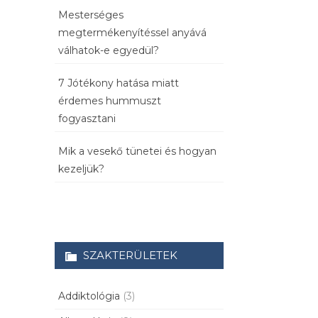
Mesterséges
megtermékenyítéssel anyává
válhatok-e egyedül?
7 Jótékony hatása miatt
érdemes hummuszt
fogyasztani
Mik a vesekő tünetei és hogyan
kezeljük?
SZAKTERÜLETEK
Addiktológia
(3)