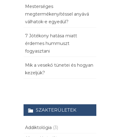
Mesterséges
megtermékenyítéssel anyává
válhatok-e egyedül?
7 Jótékony hatása miatt
érdemes hummuszt
fogyasztani
Mik a vesekő tünetei és hogyan
kezeljük?
SZAKTERÜLETEK
Addiktológia
(3)