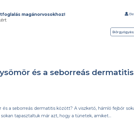
tfoglalás magánorvosokhoz!
Bel
kért
Bőrgyógyás
lysömör és a seborreás dermatitis
r és a seborreás dermatitis között? A viszkető, hámló fejbőr sok
sokan tapasztaltuk már azt, hogy a tünetek, amiket…