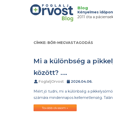
Blog
Kényelmes időpon
2011 óta a páciense
CÍMKE: BŐR-MEGVASTAGODÁS
Mi a különbség a pikke
között? ….
FoglaljOrvost
2026.04.06.
Miért jó tudni, mi a különbség a pikkelysömö
számára mindennapos kellemetlenség. Talán 
Tovább olvasom »