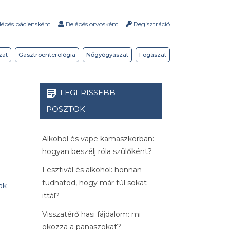
épés páciensként
Belépés orvosként
Regisztráció
zat
Gasztroenterológia
Nőgyógyászat
Fogászat
LEGFRISSEBB
POSZTOK
Alkohol és vape kamaszkorban:
hogyan beszélj róla szülőként?
Fesztivál és alkohol: honnan
tudhatod, hogy már túl sokat
ak
ittál?
Visszatérő hasi fájdalom: mi
okozza a panaszokat?