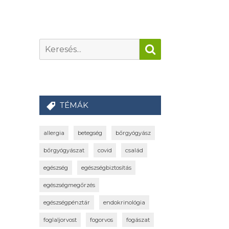
TÉMÁK
allergia
betegség
bőrgyógyász
bőrgyógyászat
covid
család
egészség
egészségbiztosítás
egészségmegőrzés
egészségpénztár
endokrinológia
foglaljorvost
fogorvos
fogászat