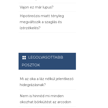
Vajon ez már lupus?
Hipotireózis miatt tényleg
megváltozik a szaglás és
ízérzékelés?
LEGOLVASOTTABB
POSZTOK
Mi az oka a láz nélkül jelentkező
hidegrázásnak?
Nem is hinnéd mi minden
okozhat bőrkiütést az arcodon