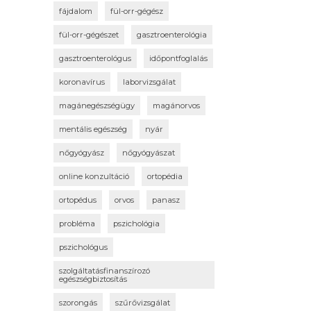
fájdalom
fül-orr-gégész
fül-orr-gégészet
gasztroenterológia
gasztroenterológus
időpontfoglalás
koronavírus
laborvizsgálat
magánegészségügy
magánorvos
mentális egészség
nyár
nőgyógyász
nőgyógyászat
online konzultáció
ortopédia
ortopédus
orvos
panasz
probléma
pszichológia
pszichológus
szolgáltatásfinanszírozó
egészségbiztosítás
szorongás
szűrővizsgálat