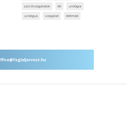
szűrővizsgálatok
tél
urológia
urológus
vizsgálat
életmód
ffice@foglaljorvost.hu