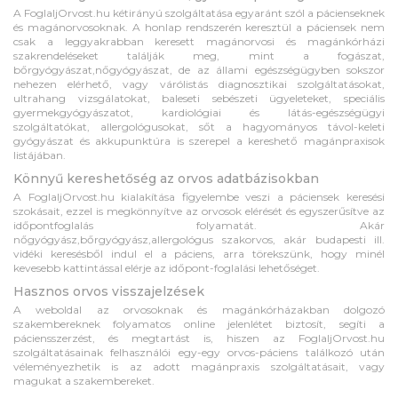
A FoglaljOrvost.hu kétirányú szolgáltatása egyaránt szól a pácienseknek
és magánorvosoknak. A honlap rendszerén keresztül a páciensek nem
csak a leggyakrabban keresett magánorvosi és magánkórházi
szakrendeléseket találják meg, mint a fogászat,
bőrgyógyászat,nőgyógyászat, de az állami egészségügyben sokszor
nehezen elérhető, vagy várólistás diagnosztikai szolgáltatásokat,
ultrahang vizsgálatokat, baleseti sebészeti ügyeleteket, speciális
gyermekgyógyászatot, kardiológiai és látás-egészségügyi
szolgáltatókat, allergológusokat, sőt a hagyományos távol-keleti
gyógyászat és akkupunktúra is szerepel a kereshető magánpraxisok
listájában.
Könnyű kereshetőség az orvos adatbázisokban
A FoglaljOrvost.hu kialakítása figyelembe veszi a páciensek keresési
szokásait, ezzel is megkönnyítve az orvosok elérését és egyszerűsítve az
időpontfoglalás folyamatát. Akár
nőgyógyász,bőrgyógyász,allergológus szakorvos, akár budapesti ill.
vidéki keresésből indul el a páciens, arra törekszünk, hogy minél
kevesebb kattintással elérje az időpont-foglalási lehetőséget.
Hasznos orvos visszajelzések
A weboldal az orvosoknak és magánkórházakban dolgozó
szakembereknek folyamatos online jelenlétet biztosít, segíti a
páciensszerzést, és megtartást is, hiszen az FoglaljOrvost.hu
szolgáltatásainak felhasználói egy-egy orvos-páciens találkozó után
véleményezhetik is az adott magánpraxis szolgáltatásait, vagy
magukat a szakembereket.