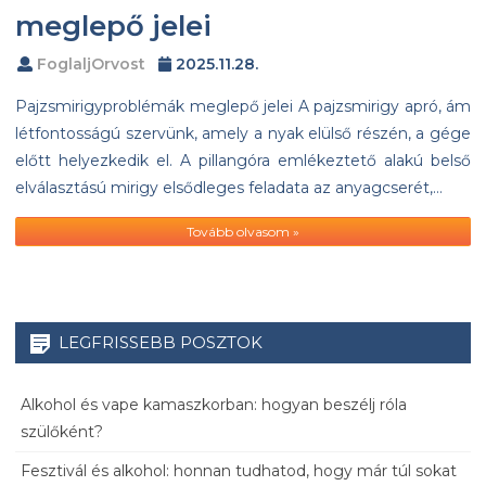
meglepő jelei
FoglaljOrvost
2025.11.28.
Pajzsmirigyproblémák meglepő jelei A pajzsmirigy apró, ám
létfontosságú szervünk, amely a nyak elülső részén, a gége
előtt helyezkedik el. A pillangóra emlékeztető alakú belső
elválasztású mirigy elsődleges feladata az anyagcserét,…
Tovább olvasom »
LEGFRISSEBB POSZTOK
Alkohol és vape kamaszkorban: hogyan beszélj róla
szülőként?
Fesztivál és alkohol: honnan tudhatod, hogy már túl sokat