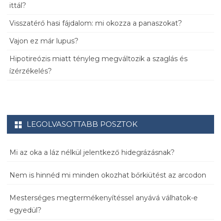
ittál?
Visszatérő hasi fájdalom: mi okozza a panaszokat?
Vajon ez már lupus?
Hipotireózis miatt tényleg megváltozik a szaglás és
ízérzékelés?
LEGOLVASOTTABB POSZTOK
Mi az oka a láz nélkül jelentkező hidegrázásnak?
Nem is hinnéd mi minden okozhat bőrkiütést az arcodon
Mesterséges megtermékenyítéssel anyává válhatok-e
egyedül?