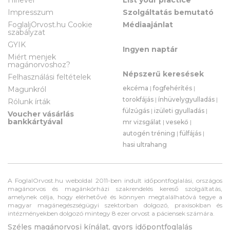
Impresszum
Szolgáltatás bemutató
FoglaljOrvost.hu Cookie
Médiaajánlat
szabályzat
GYIK
Ingyen naptár
Miért menjek
magánorvoshoz?
Népszerű keresések
Felhasználási feltételek
ekcéma
|
fogfehérítés
|
Magunkról
torokfájás
|
ínhüvelygyulladás
|
Rólunk írták
fülzúgás
|
izületi gyulladás
|
Voucher vásárlás
bankkártyával
mr vizsgálat
|
vesekő
|
autogén tréning
|
fülfájás
|
hasi ultrahang
A FoglalOrvost.hu weboldal 2011-ben indult időpontfoglalási, országos
magánorvos és magánkórházi szakrendelés kereső szolgáltatás,
amelynek célja, hogy elérhetővé és könnyen megtalálhatóvá tegye a
magyar magánegészségügyi szektorban dolgozó, praxisokban és
intézményekben dolgozó mintegy 8 ezer orvost a páciensek számára.
Széles magánorvosi kínálat, gyors időpontfoglalás