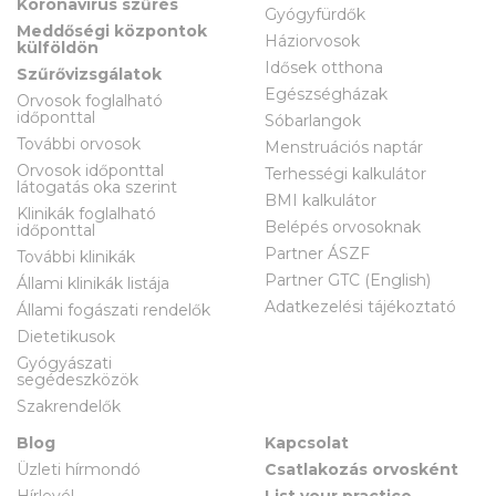
Koronavírus szűrés
Gyógyfürdők
Meddőségi központok
Háziorvosok
külföldön
Idősek otthona
Szűrővizsgálatok
Egészségházak
Orvosok foglalható
időponttal
Sóbarlangok
További orvosok
Menstruációs naptár
Orvosok időponttal
Terhességi kalkulátor
látogatás oka szerint
BMI kalkulátor
Klinikák foglalható
Belépés orvosoknak
időponttal
Partner ÁSZF
További klinikák
Partner GTC (English)
Állami klinikák listája
Adatkezelési tájékoztató
Állami fogászati rendelők
Dietetikusok
Gyógyászati
segédeszközök
Szakrendelők
Blog
Kapcsolat
Üzleti hírmondó
Csatlakozás orvosként
Hírlevél
List your practice