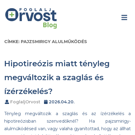
CÍMKE: PAJZSMIRIGY ALULMŰKÖDÉS
Hipotireózis miatt tényleg
megváltozik a szaglás és
ízérzékelés?
FoglaljOrvost
2026.04.20.
Tényleg megváltozik a szaglás és az ízérzékelés a
hipotireózisban szenvedőknél? Ha pajzsmirigy-
alulműködésed van, vagy valaha gyanítottad, hogy az állhat