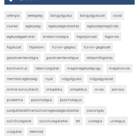
allergia
betegség
bőrgyógyász
bőrgyógyászat
covid
család
egészség
egészségbiztosítás
egészségmegőrzés
egészségpénztár
endokrinológia
foglaljorvost
fogorvos
fogászat
fájdalom
fül-orr-gégész
fül-orr-gégészet
gasztroenterológia
gasztroenterológus
időpontfoglalás
koronavírus
laborvizsgálat
magánegészségügy
magánorvos
mentális egészség
nyár
nőgyógyász
nőgyógyászat
online konzultáció
ortopédia
ortopédus
orvos
panasz
probléma
pszichológia
pszichológus
szolgáltatásfinanszírozó egészségbiztosítás
szorongás
szűrővizsgálat
szűrővizsgálatok
tél
urológia
urológus
vizsgálat
életmód