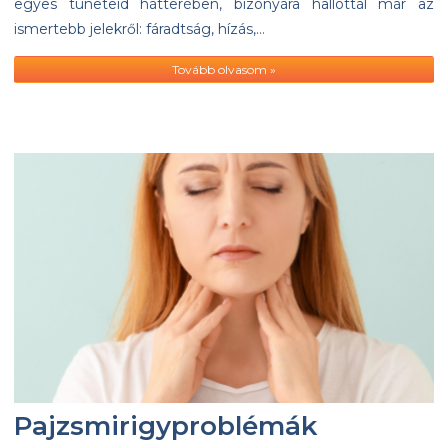
egyes tüneteid hátterében, bizonyára hallottál már az
ismertebb jelekről: fáradtság, hízás,…
Tovább olvasom »
Pajzsmirigyproblémák