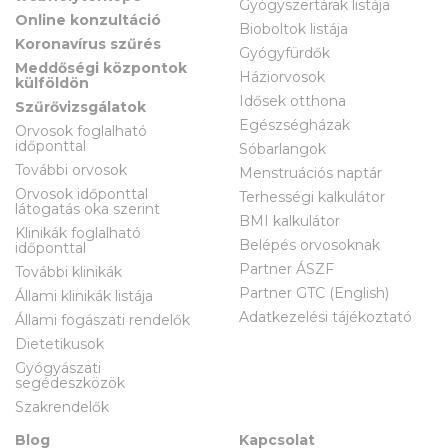
Gyógyszertárak listája
Online konzultáció
Bioboltok listája
Koronavírus szűrés
Gyógyfürdők
Meddőségi központok
Háziorvosok
külföldön
Idősek otthona
Szűrővizsgálatok
Egészségházak
Orvosok foglalható
időponttal
Sóbarlangok
További orvosok
Menstruációs naptár
Orvosok időponttal
Terhességi kalkulátor
látogatás oka szerint
BMI kalkulátor
Klinikák foglalható
Belépés orvosoknak
időponttal
Partner ÁSZF
További klinikák
Partner GTC (English)
Állami klinikák listája
Adatkezelési tájékoztató
Állami fogászati rendelők
Dietetikusok
Gyógyászati
segédeszközök
Szakrendelők
Blog
Kapcsolat