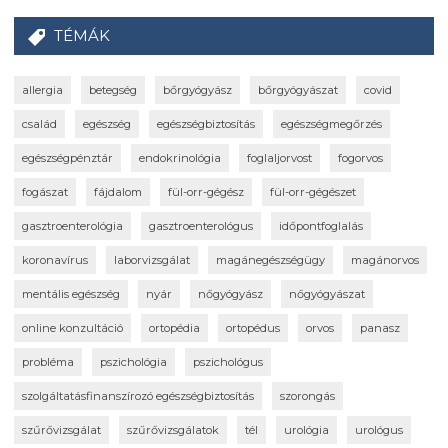
TÉMÁK
allergia
betegség
bőrgyógyász
bőrgyógyászat
covid
család
egészség
egészségbiztosítás
egészségmegőrzés
egészségpénztár
endokrinológia
foglaljorvost
fogorvos
fogászat
fájdalom
fül-orr-gégész
fül-orr-gégészet
gasztroenterológia
gasztroenterológus
időpontfoglalás
koronavírus
laborvizsgálat
magánegészségügy
magánorvos
mentális egészség
nyár
nőgyógyász
nőgyógyászat
online konzultáció
ortopédia
ortopédus
orvos
panasz
probléma
pszichológia
pszichológus
szolgáltatásfinanszírozó egészségbiztosítás
szorongás
szűrővizsgálat
szűrővizsgálatok
tél
urológia
urológus