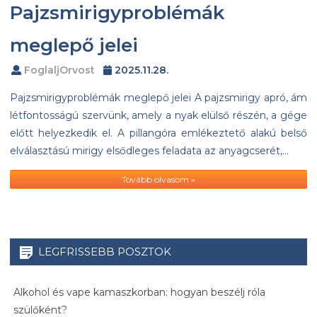
Pajzsmirigyproblémák
meglepő jelei
FoglaljOrvost
2025.11.28.
Pajzsmirigyproblémák meglepő jelei A pajzsmirigy apró, ám
létfontosságú szervünk, amely a nyak elülső részén, a gége
előtt helyezkedik el. A pillangóra emlékeztető alakú belső
elválasztású mirigy elsődleges feladata az anyagcserét,…
Tovább olvasom »
LEGFRISSEBB POSZTOK
Alkohol és vape kamaszkorban: hogyan beszélj róla
szülőként?