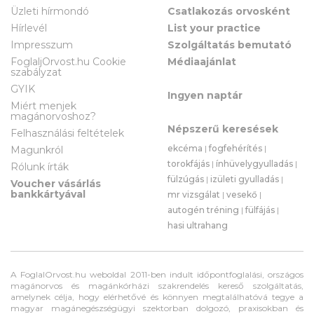
Üzleti hírmondó
Csatlakozás orvosként
Hírlevél
List your practice
Impresszum
Szolgáltatás bemutató
FoglaljOrvost.hu Cookie
Médiaajánlat
szabályzat
GYIK
Ingyen naptár
Miért menjek
magánorvoshoz?
Népszerű keresések
Felhasználási feltételek
ekcéma
|
fogfehérítés
|
Magunkról
torokfájás
|
ínhüvelygyulladás
|
Rólunk írták
fülzúgás
|
izületi gyulladás
|
Voucher vásárlás
bankkártyával
mr vizsgálat
|
vesekő
|
autogén tréning
|
fülfájás
|
hasi ultrahang
A FoglalOrvost.hu weboldal 2011-ben indult időpontfoglalási, országos
magánorvos és magánkórházi szakrendelés kereső szolgáltatás,
amelynek célja, hogy elérhetővé és könnyen megtalálhatóvá tegye a
magyar magánegészségügyi szektorban dolgozó, praxisokban és