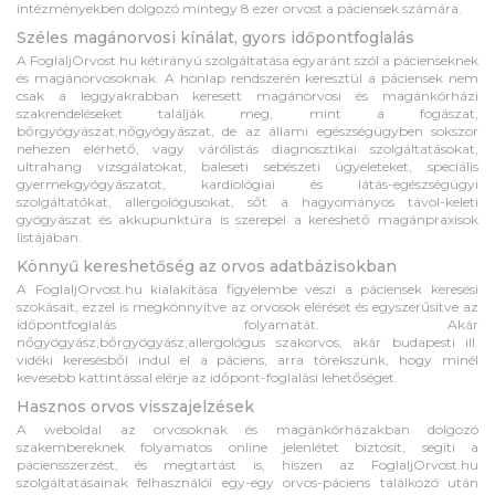
intézményekben dolgozó mintegy 8 ezer orvost a páciensek számára.
Széles magánorvosi kínálat, gyors időpontfoglalás
A FoglaljOrvost.hu kétirányú szolgáltatása egyaránt szól a pácienseknek
és magánorvosoknak. A honlap rendszerén keresztül a páciensek nem
csak a leggyakrabban keresett magánorvosi és magánkórházi
szakrendeléseket találják meg, mint a fogászat,
bőrgyógyászat,nőgyógyászat, de az állami egészségügyben sokszor
nehezen elérhető, vagy várólistás diagnosztikai szolgáltatásokat,
ultrahang vizsgálatokat, baleseti sebészeti ügyeleteket, speciális
gyermekgyógyászatot, kardiológiai és látás-egészségügyi
szolgáltatókat, allergológusokat, sőt a hagyományos távol-keleti
gyógyászat és akkupunktúra is szerepel a kereshető magánpraxisok
listájában.
Könnyű kereshetőség az orvos adatbázisokban
A FoglaljOrvost.hu kialakítása figyelembe veszi a páciensek keresési
szokásait, ezzel is megkönnyítve az orvosok elérését és egyszerűsítve az
időpontfoglalás folyamatát. Akár
nőgyógyász,bőrgyógyász,allergológus szakorvos, akár budapesti ill.
vidéki keresésből indul el a páciens, arra törekszünk, hogy minél
kevesebb kattintással elérje az időpont-foglalási lehetőséget.
Hasznos orvos visszajelzések
A weboldal az orvosoknak és magánkórházakban dolgozó
szakembereknek folyamatos online jelenlétet biztosít, segíti a
páciensszerzést, és megtartást is, hiszen az FoglaljOrvost.hu
szolgáltatásainak felhasználói egy-egy orvos-páciens találkozó után