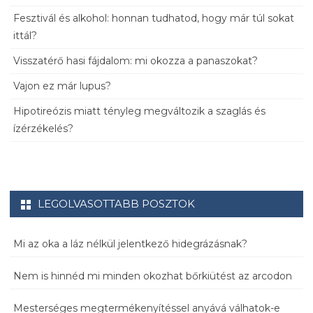
Fesztivál és alkohol: honnan tudhatod, hogy már túl sokat
ittál?
Visszatérő hasi fájdalom: mi okozza a panaszokat?
Vajon ez már lupus?
Hipotireózis miatt tényleg megváltozik a szaglás és
ízérzékelés?
LEGOLVASOTTABB POSZTOK
Mi az oka a láz nélkül jelentkező hidegrázásnak?
Nem is hinnéd mi minden okozhat bőrkiütést az arcodon
Mesterséges megtermékenyítéssel anyává válhatok-e