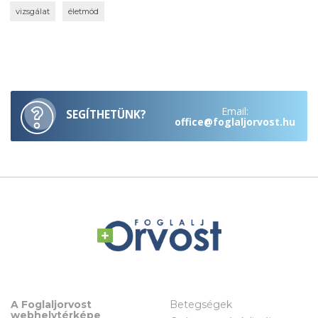
vizsgálat
életmód
Email:
SEGÍTHETÜNK?
office@foglaljorvost.hu
A Foglaljorvost
Betegségek
webhelytérképe