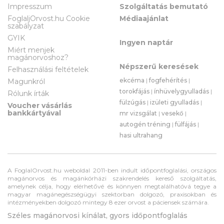
Impresszum
Szolgáltatás bemutató
FoglaljOrvost.hu Cookie
Médiaajánlat
szabályzat
GYIK
Ingyen naptár
Miért menjek
magánorvoshoz?
Népszerű keresések
Felhasználási feltételek
ekcéma
|
fogfehérítés
|
Magunkról
torokfájás
|
ínhüvelygyulladás
|
Rólunk írták
fülzúgás
|
izületi gyulladás
|
Voucher vásárlás
bankkártyával
mr vizsgálat
|
vesekő
|
autogén tréning
|
fülfájás
|
hasi ultrahang
A FoglalOrvost.hu weboldal 2011-ben indult időpontfoglalási, országos
magánorvos és magánkórházi szakrendelés kereső szolgáltatás,
amelynek célja, hogy elérhetővé és könnyen megtalálhatóvá tegye a
magyar magánegészségügyi szektorban dolgozó, praxisokban és
intézményekben dolgozó mintegy 8 ezer orvost a páciensek számára.
Széles magánorvosi kínálat, gyors időpontfoglalás