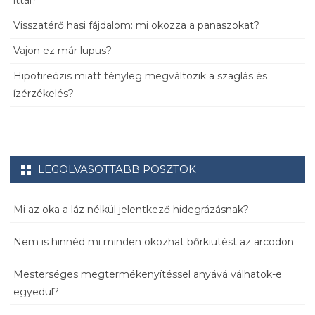
ittál?
Visszatérő hasi fájdalom: mi okozza a panaszokat?
Vajon ez már lupus?
Hipotireózis miatt tényleg megváltozik a szaglás és
ízérzékelés?
LEGOLVASOTTABB POSZTOK
Mi az oka a láz nélkül jelentkező hidegrázásnak?
Nem is hinnéd mi minden okozhat bőrkiütést az arcodon
Mesterséges megtermékenyítéssel anyává válhatok-e
egyedül?