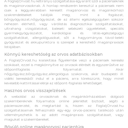
A FoglaljOrvost.hu kétirányú szolgáltatása egyaránt szól a pácienseknek
és magánorvosoknak. A honlap rendszerén keresztül a páciensek nem
csak a leggyakrabban keresett magánorvosi és magánkórházi
szakrendeléseket találják meg, mint a fogászat,
bőrgyógyászat,nőgyógyászat, de az állami egészségügyben sokszor
nehezen elérhető, vagy várólistás diagnosztikai szolgáltatásokat,
ultrahang vizsgálatokat, baleseti sebészeti ügyeleteket, speciális
gyermekgyógyászatot, kardiológiai és látás-egészségügyi
szolgáltatókat, allergológusokat, sőt a hagyományos távol-keleti
gyógyászat és akkupunktúra is szerepel a kereshető magánpraxisok
listájában.
Könnyű kereshetőség az orvos adatbázisokban
A FoglaljOrvost.hu kialakítása figyelembe veszi a páciensek keresési
szokásait, ezzel is megkönnyítve az orvosok elérését és egyszerűsítve az
időpontfoglalás folyamatát. Akár
nőgyógyász,bőrgyógyász,allergológus szakorvos, akár budapesti ill.
vidéki keresésből indul el a páciens, arra törekszünk, hogy minél
kevesebb kattintással elérje az időpont-foglalási lehetőséget.
Hasznos orvos visszajelzések
A weboldal az orvosoknak és magánkórházakban dolgozó
szakembereknek folyamatos online jelenlétet biztosít, segíti a
páciensszerzést, és megtartást is, hiszen az FoglaljOrvost.hu
szolgáltatásainak felhasználói egy-egy orvos-páciens találkozó után
véleményezhetik is az adott magánpraxis szolgáltatásait, vagy
magukat a szakembereket.
Bővülő online magánorvosi pacientúra