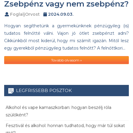
Zsebpénz vagy nem zsebpénz?
FoglaljOrvost
2024.09.03.
Hogyan segíthetünk a gyermekünknek pénzügyileg (is)
tudatos felnőtté válni. Vajon jó ötlet zsebpénzt adni?
Cikkünkből most kiderül, hogy mi számít igazán. Mitől lesz
egy gyerekből pénzügyileg tudatos felnőtt? A felnőttkori…
Tovább olvasom »
LEGFRISSEBB POSZTOK
Alkohol és vape kamaszkorban: hogyan beszélj róla
szülőként?
Fesztivál és alkohol: honnan tudhatod, hogy már túl sokat