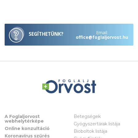
Email:
SEGÍTHETÜNK?
office@foglaljorvost.hu
A Foglaljorvost
Betegségek
webhelytérképe
Gyógyszertárak listája
Online konzultáció
Bioboltok listája
Koronavírus szűrés