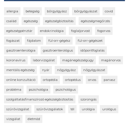
allergia
betegség
bőrgyógyász
bőrgyógyászat
covid
család
egészség
egészségbiztosítás
egészségmegőrzés
egészségpénztár
endokrinológia
foglaljorvost
fogorvos
fogászat
fájdalom
fül-orr-gégész
fül-orr-gégészet
gasztroenterológia
gasztroenterológus
időpontfoglalás
koronavírus
laborvizsgálat
magánegészségügy
magánorvos
mentális egészség
nyár
nőgyógyász
nőgyógyászat
online konzultáció
ortopédia
ortopédus
orvos
panasz
probléma
pszichológia
pszichológus
szolgáltatásfinanszírozó egészségbiztosítás
szorongás
szűrővizsgálat
szűrővizsgálatok
tél
urológia
urológus
vizsgálat
életmód