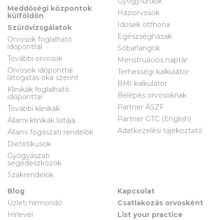
Gyógyfürdők
Meddőségi központok
Háziorvosok
külföldön
Idősek otthona
Szűrővizsgálatok
Egészségházak
Orvosok foglalható
időponttal
Sóbarlangok
További orvosok
Menstruációs naptár
Orvosok időponttal
Terhességi kalkulátor
látogatás oka szerint
BMI kalkulátor
Klinikák foglalható
Belépés orvosoknak
időponttal
Partner ÁSZF
További klinikák
Partner GTC (English)
Állami klinikák listája
Adatkezelési tájékoztató
Állami fogászati rendelők
Dietetikusok
Gyógyászati
segédeszközök
Szakrendelők
Blog
Kapcsolat
Üzleti hírmondó
Csatlakozás orvosként
Hírlevél
List your practice