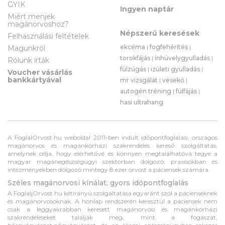
GYIK
Ingyen naptár
Miért menjek
magánorvoshoz?
Népszerű keresések
Felhasználási feltételek
ekcéma
|
fogfehérítés
|
Magunkról
torokfájás
|
ínhüvelygyulladás
|
Rólunk írták
fülzúgás
|
izületi gyulladás
|
Voucher vásárlás
bankkártyával
mr vizsgálat
|
vesekő
|
autogén tréning
|
fülfájás
|
hasi ultrahang
A FoglalOrvost.hu weboldal 2011-ben indult időpontfoglalási, országos
magánorvos és magánkórházi szakrendelés kereső szolgáltatás,
amelynek célja, hogy elérhetővé és könnyen megtalálhatóvá tegye a
magyar magánegészségügyi szektorban dolgozó, praxisokban és
intézményekben dolgozó mintegy 8 ezer orvost a páciensek számára.
Széles magánorvosi kínálat, gyors időpontfoglalás
A FoglaljOrvost.hu kétirányú szolgáltatása egyaránt szól a pácienseknek
és magánorvosoknak. A honlap rendszerén keresztül a páciensek nem
csak a leggyakrabban keresett magánorvosi és magánkórházi
szakrendeléseket találják meg, mint a fogászat,