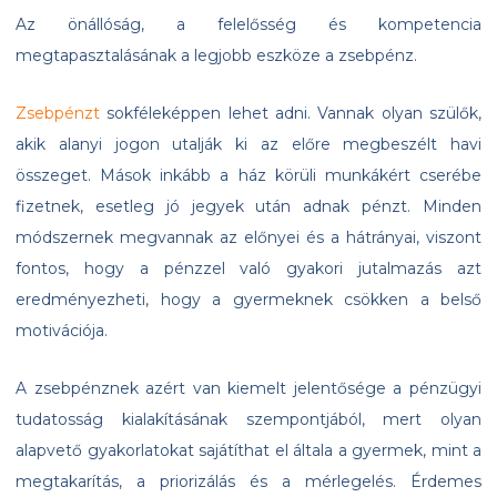
Az önállóság, a felelősség és kompetencia
megtapasztalásának a legjobb eszköze a zsebpénz.
Zsebpénzt
sokféleképpen lehet adni. Vannak olyan szülők,
akik alanyi jogon utalják ki az előre megbeszélt havi
összeget. Mások inkább a ház körüli munkákért cserébe
fizetnek, esetleg jó jegyek után adnak pénzt. Minden
módszernek megvannak az előnyei és a hátrányai, viszont
fontos, hogy a pénzzel való gyakori jutalmazás azt
eredményezheti, hogy a gyermeknek csökken a belső
motivációja.
A zsebpénznek azért van kiemelt jelentősége a pénzügyi
tudatosság kialakításának szempontjából, mert olyan
alapvető gyakorlatokat sajátíthat el általa a gyermek, mint a
megtakarítás, a priorizálás és a mérlegelés. Érdemes