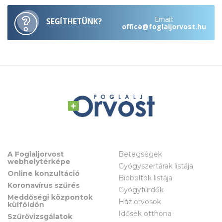
Email:
SEGÍTHETÜNK?
office@foglaljorvost.hu
A Foglaljorvost
Betegségek
webhelytérképe
Gyógyszertárak listája
Online konzultáció
Bioboltok listája
Koronavírus szűrés
Gyógyfürdők
Meddőségi központok
Háziorvosok
külföldön
Idősek otthona
Szűrővizsgálatok