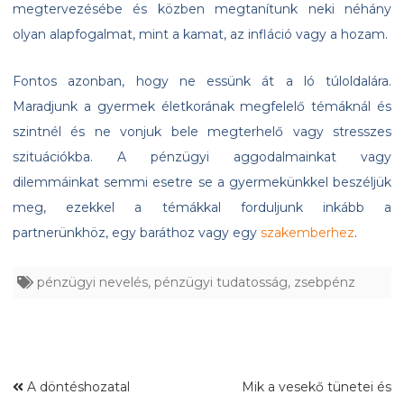
megtervezésébe és közben megtanítunk neki néhány
olyan alapfogalmat, mint a kamat, az infláció vagy a hozam.
Fontos azonban, hogy ne essünk át a ló túloldalára.
Maradjunk a gyermek életkorának megfelelő témáknál és
szintnél és ne vonjuk bele megterhelő vagy stresszes
szituációkba. A pénzügyi aggodalmainkat vagy
dilemmáinkat semmi esetre se a gyermekünkkel beszéljük
meg, ezekkel a témákkal forduljunk inkább a
partnerünkhöz, egy baráthoz vagy egy
szakemberhez
.
pénzügyi nevelés
,
pénzügyi tudatosság
,
zsebpénz
A döntéshozatal
Mik a vesekő tünetei és