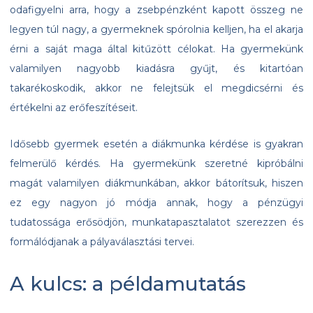
odafigyelni arra, hogy a zsebpénzként kapott összeg ne
legyen túl nagy, a gyermeknek spórolnia kelljen, ha el akarja
érni a saját maga által kitűzött célokat. Ha gyermekünk
valamilyen nagyobb kiadásra gyűjt, és kitartóan
takarékoskodik, akkor ne felejtsük el megdicsérni és
értékelni az erőfeszítéseit.
Idősebb gyermek esetén a diákmunka kérdése is gyakran
felmerülő kérdés. Ha gyermekünk szeretné kipróbálni
magát valamilyen diákmunkában, akkor bátorítsuk, hiszen
ez egy nagyon jó módja annak, hogy a pénzügyi
tudatossága erősödjön, munkatapasztalatot szerezzen és
formálódjanak a pályaválasztási tervei.
A kulcs: a példamutatás