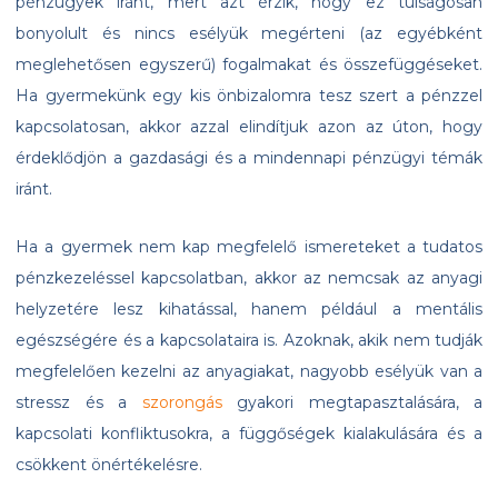
pénzügyek iránt, mert azt érzik, hogy ez túlságosan
bonyolult és nincs esélyük megérteni (az egyébként
meglehetősen egyszerű) fogalmakat és összefüggéseket.
Ha gyermekünk egy kis önbizalomra tesz szert a pénzzel
kapcsolatosan, akkor azzal elindítjuk azon az úton, hogy
érdeklődjön a gazdasági és a mindennapi pénzügyi témák
iránt.
Ha a gyermek nem kap megfelelő ismereteket a tudatos
pénzkezeléssel kapcsolatban, akkor az nemcsak az anyagi
helyzetére lesz kihatással, hanem például a mentális
egészségére és a kapcsolataira is. Azoknak, akik nem tudják
megfelelően kezelni az anyagiakat, nagyobb esélyük van a
stressz és a
szorongás
gyakori megtapasztalására, a
kapcsolati konfliktusokra, a függőségek kialakulására és a
csökkent önértékelésre.