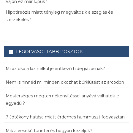
Vajon ez már lupus?
Hipotireózis miatt tényleg megváltozik a szaglás és
ízérzékelés?
LEGOLVASOTTABB POSZTOK
Mi az oka a láz nélkül jelentkező hidegrázásnak?
Nem is hinnéd mi minden okozhat bőrkiütést az arcodon
Mesterséges megtermékenyítéssel anyává válhatok-e
egyedül?
7 Jótékony hatása miatt érdemes hummuszt fogyasztani
Mik a vesekő tünetei és hogyan kezeljük?