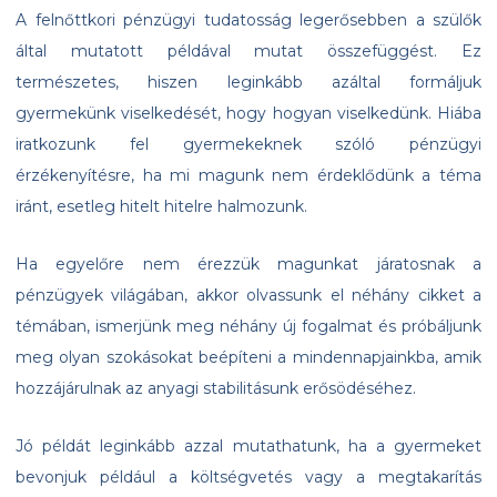
A felnőttkori pénzügyi tudatosság legerősebben a szülők
által mutatott példával mutat összefüggést. Ez
természetes, hiszen leginkább azáltal formáljuk
gyermekünk viselkedését, hogy hogyan viselkedünk. Hiába
iratkozunk fel gyermekeknek szóló pénzügyi
érzékenyítésre, ha mi magunk nem érdeklődünk a téma
iránt, esetleg hitelt hitelre halmozunk.
Ha egyelőre nem érezzük magunkat járatosnak a
pénzügyek világában, akkor olvassunk el néhány cikket a
témában, ismerjünk meg néhány új fogalmat és próbáljunk
meg olyan szokásokat beépíteni a mindennapjainkba, amik
hozzájárulnak az anyagi stabilitásunk erősödéséhez.
Jó példát leginkább azzal mutathatunk, ha a gyermeket
bevonjuk például a költségvetés vagy a megtakarítás