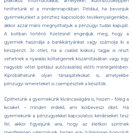
praktikus információkkal, amelyeket különbözőképpen
hinthetünk el a mindennapokban. Például, ha bevonjuk
gyermekünket a pénzhez kapcsolódó tevékenységeinkbe,
akkor azzal máris megnyithatjuk a pénzügyi tudás kapuját.
A boltban történő fizetésnél engedjük meg, hogy a
gyermek használja a bankkártyánkat vagy számolja ki a
készpénzt. Jó ötlet, ha a család kiskorú tagjai is részt
vehetnek a nyaralás költségeinek kiszámításában vagy egy
nagyobb vétel (például autóvásárlás) előtti mérlegelésben.
Kipróbálhatunk olyan társasjátékokat is, amelyekbe
pénzügyi ismereteket is csempésztek a készítők.
Építhetünk a gyermekünk kíváncsiságára is, hiszen – főleg a
kicsiket – minden érdekli, ami körbeveszi őket. Ha
gyermekünk a pénzügyekkel kapcsolatos kérdéseket tesz
fel, akkor figyeljünk arra, hogy az életkori szintnek
megfelelően válaszoljunk, hiszen egy túlságosan bonyolult