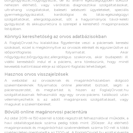
bőrgyógyászat,nőgyógyászat, de az állami egészségügyben sokszor
nehezen elérhető, vagy várólistás diagnosztikai szolgáltatásokat,
ultrahang vizsgálatokat, baleseti sebészeti ügyeleteket, speciális
gyermekgyógyászatot, kardiológiai és látás-egészségügyi
szolgáltatókat, allergológusokat, sőt a hagyományos távol-keleti
gyógyászat és akkupunktúra is szerepel a kereshető magánpraxisok
listájában.
Könnyű kereshetőség az orvos adatbázisokban
A FoglaljOrvost.hu kialakítása figyelembe veszi a páciensek keresési
szokásait, ezzel is megkönnyítve az orvosok elérését és egyszerűsítve az
időpontfoglalás folyamatát. Akár
nőgyógyász,bőrgyógyász,allergológus szakorvos, akár budapesti ill.
vidéki keresésből indul el a páciens, arra törekszünk, hogy minél
kevesebb kattintással elérje az időpont-foglalási lehetőséget.
Hasznos orvos visszajelzések
A weboldal az orvosoknak és magánkórházakban dolgozó
szakembereknek folyamatos online jelenlétet biztosít, segíti a
páciensszerzést, és megtartást is, hiszen az FoglaljOrvost.hu
szolgáltatásainak felhasználói egy-egy orvos-páciens találkozó után
véleményezhetik is az adott magánpraxis szolgáltatásait, vagy
magukat a szakembereket.
Bővülő online magánorvosi pacientúra
Az oldal 2019-re 150 ezernél is több regisztrált felhasználóval működik, a
havi oldallátogatások száma pedig több mint 250ezer. Az elérhető
magánpraxisok és magánkórházi szakrendelések száma 90-nél is több
szakterületen meghaladta az 1200-at. A FoglaljOrvost.hu ezáltal évente