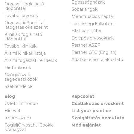
Egészségházak
Orvosok foglalható
időponttal
Sóbarlangok
További orvosok
Menstruációs naptár
Orvosok időponttal
Terhességi kalkulátor
látogatás oka szerint
BMI kalkulátor
Klinikák foglalható
Belépés orvosoknak
időponttal
Partner ÁSZF
További klinikák
Partner GTC (English)
Állami klinikák listája
Adatkezelési tájékoztató
Állami fogászati rendelők
Dietetikusok
Gyógyászati
segédeszközök
Szakrendelők
Blog
Kapcsolat
Üzleti hírmondó
Csatlakozás orvosként
Hírlevél
List your practice
Impresszum
Szolgáltatás bemutató
FoglaljOrvost.hu Cookie
Médiaajánlat
szabályzat