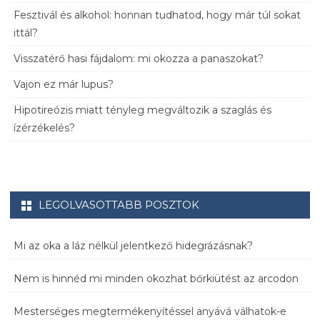
Fesztivál és alkohol: honnan tudhatod, hogy már túl sokat
ittál?
Visszatérő hasi fájdalom: mi okozza a panaszokat?
Vajon ez már lupus?
Hipotireózis miatt tényleg megváltozik a szaglás és
ízérzékelés?
LEGOLVASOTTABB POSZTOK
Mi az oka a láz nélkül jelentkező hidegrázásnak?
Nem is hinnéd mi minden okozhat bőrkiütést az arcodon
Mesterséges megtermékenyítéssel anyává válhatok-e