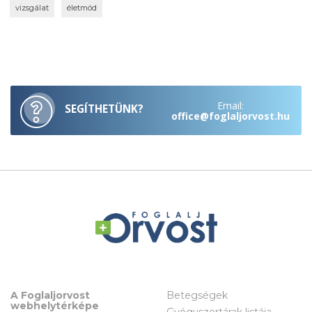
vizsgálat
életmód
Email:
SEGÍTHETÜNK?
office@foglaljorvost.hu
A Foglaljorvost
Betegségek
webhelytérképe
Gyógyszertárak listája