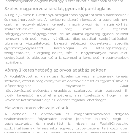
intézményekben dolgozó mintegy 8 ezer orvost a páciensek számára.
Széles magánorvosi kínálat, gyors időpontfoglalás
A FoglaljOrvost.hu kétirányú szolgáltatása egyaránt szól a pácienseknek
és magánorvosoknak. A honlap rendszerén keresztül a páciensek nem
csak a leggyakrabban keresett magánorvosi és magánkórházi
szakrendeléseket találják meg, mint a fogászat,
bőrgyógyászat,nőgyógyászat, de az állami egészségügyben sokszor
nehezen elérhető, vagy várólistás diagnosztikai szolgáltatásokat,
ultrahang vizsgálatokat, baleseti sebészeti ügyeleteket, speciális
gyermekgyógyászatot, kardiológiai és látás-egészségügyi
szolgáltatókat, allergológusokat, sőt a hagyományos távol-keleti
gyógyászat és akkupunktúra is szerepel a kereshető magánpraxisok
listájában.
Könnyű kereshetőség az orvos adatbázisokban
A FoglaljOrvost.hu kialakítása figyelembe veszi a páciensek keresési
szokásait, ezzel is megkönnyítve az orvosok elérését és egyszerűsítve az
időpontfoglalás folyamatát. Akár
nőgyógyász,bőrgyógyász,allergológus szakorvos, akár budapesti ill.
vidéki keresésből indul el a páciens, arra törekszünk, hogy minél
kevesebb kattintással elérje az időpont-foglalási lehetőséget.
Hasznos orvos visszajelzések
A weboldal az orvosoknak és magánkórházakban dolgozó
szakembereknek folyamatos online jelenlétet biztosít, segíti a
páciensszerzést, és megtartást is, hiszen az FoglaljOrvost.hu
szolgáltatásainak felhasználói egy-egy orvos-páciens találkozó után
véleményezhetik is az adott magánpraxis szolgáltatásait, vagy