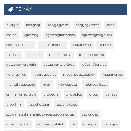
TÉMÁK
allergia
betegség
bőrgyógyász
bőrgyógyászat
covid
család
egészség
egészségbiztosítás
egészségmegőrzés
egészségpénztár
endokrinológia
foglaljorvost
fogorvos
fogászat
fájdalom
fül-orr-gégész
fül-orr-gégészet
gasztroenterológia
gasztroenterológus
időpontfoglalás
koronavírus
laborvizsgálat
magánegészségügy
magánorvos
mentális egészség
nyár
nőgyógyász
nőgyógyászat
online konzultáció
ortopédia
ortopédus
orvos
panasz
probléma
pszichológia
pszichológus
szolgáltatásfinanszírozó egészségbiztosítás
szorongás
szűrővizsgálat
szűrővizsgálatok
tél
urológia
urológus