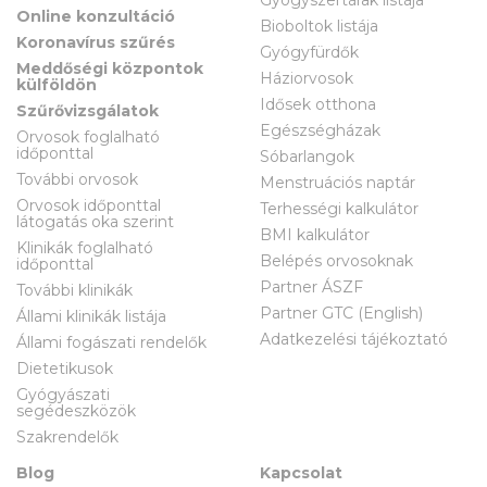
Online konzultáció
Bioboltok listája
Koronavírus szűrés
Gyógyfürdők
Meddőségi központok
Háziorvosok
külföldön
Idősek otthona
Szűrővizsgálatok
Egészségházak
Orvosok foglalható
időponttal
Sóbarlangok
További orvosok
Menstruációs naptár
Orvosok időponttal
Terhességi kalkulátor
látogatás oka szerint
BMI kalkulátor
Klinikák foglalható
Belépés orvosoknak
időponttal
Partner ÁSZF
További klinikák
Partner GTC (English)
Állami klinikák listája
Adatkezelési tájékoztató
Állami fogászati rendelők
Dietetikusok
Gyógyászati
segédeszközök
Szakrendelők
Blog
Kapcsolat