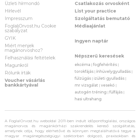
Üzleti hírmondó
Csatlakozás orvosként
Hírlevél
List your practice
Impresszum
Szolgáltatás bemutató
FoglaljOrvost.hu Cookie
Médiaajánlat
szabályzat
GYIK
Ingyen naptár
Miért menjek
magánorvoshoz?
Népszerű keresések
Felhasználási feltételek
ekcéma
|
fogfehérítés
|
Magunkról
torokfájás
|
ínhüvelygyulladás
|
Rólunk írták
fülzúgás
|
izületi gyulladás
|
Voucher vásárlás
bankkártyával
mr vizsgálat
|
vesekő
|
autogén tréning
|
fülfájás
|
hasi ultrahang
A FoglalOrvost.hu weboldal 2011-ben indult időpontfoglalási, országos
magánorvos és magánkórházi szakrendelés kereső szolgáltatás,
amelynek célja, hogy elérhetővé és könnyen megtalálhatóvá tegye a
magyar magánegészségügyi szektorban dolgozó, praxisokban és