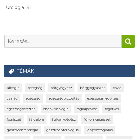
Urológia
(9)
TÉMÁK
allergia
betegség
bőrgyógyász
bőrgyógyászat
covid
család
egészség
egészségbiztosítás
egészségmegőrzés
egészségpénztár
endokrinológia
foglaljorvost
fogorvos
fogászat
fájdalom
fül-orr-gégész
fül-orr-gégészet
gasztroenterológia
gasztroenterológus
időpontfoglalás