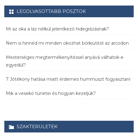
LEGOLVASOTTABB POSZTOK
Mi az oka a láz nélkül jelentkező hidegrázásnak?
Nem is hinnéd mi minden okozhat bőrkiütést az arcodon
Mesterséges megtermékenyítéssel anyává válhatok-e
egyedül?
7 Jótékony hatása miatt érdemes hummuszt fogyasztani
Mik a vesekő tünetei és hogyan kezeljük?
SZAKTERÜLETEK