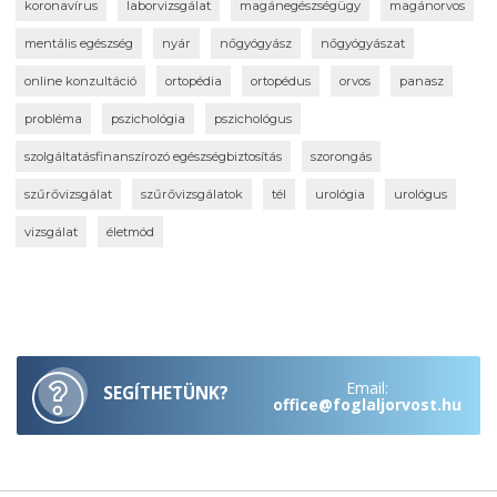
koronavírus
laborvizsgálat
magánegészségügy
magánorvos
mentális egészség
nyár
nőgyógyász
nőgyógyászat
online konzultáció
ortopédia
ortopédus
orvos
panasz
probléma
pszichológia
pszichológus
szolgáltatásfinanszírozó egészségbiztosítás
szorongás
szűrővizsgálat
szűrővizsgálatok
tél
urológia
urológus
vizsgálat
életmód
Email:
SEGÍTHETÜNK?
office@foglaljorvost.hu