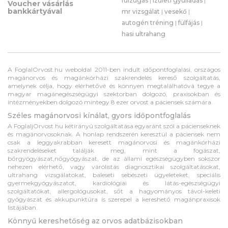
fülzúgás
|
izületi gyulladás
|
Voucher vásárlás
bankkártyával
mr vizsgálat
|
vesekő
|
autogén tréning
|
fülfájás
|
hasi ultrahang
A FoglalOrvost.hu weboldal 2011-ben indult időpontfoglalási, országos
magánorvos és magánkórházi szakrendelés kereső szolgáltatás,
amelynek célja, hogy elérhetővé és könnyen megtalálhatóvá tegye a
magyar magánegészségügyi szektorban dolgozó, praxisokban és
intézményekben dolgozó mintegy 8 ezer orvost a páciensek számára.
Széles magánorvosi kínálat, gyors időpontfoglalás
A FoglaljOrvost.hu kétirányú szolgáltatása egyaránt szól a pácienseknek
és magánorvosoknak. A honlap rendszerén keresztül a páciensek nem
csak a leggyakrabban keresett magánorvosi és magánkórházi
szakrendeléseket találják meg, mint a fogászat,
bőrgyógyászat,nőgyógyászat, de az állami egészségügyben sokszor
nehezen elérhető, vagy várólistás diagnosztikai szolgáltatásokat,
ultrahang vizsgálatokat, baleseti sebészeti ügyeleteket, speciális
gyermekgyógyászatot, kardiológiai és látás-egészségügyi
szolgáltatókat, allergológusokat, sőt a hagyományos távol-keleti
gyógyászat és akkupunktúra is szerepel a kereshető magánpraxisok
listájában.
Könnyű kereshetőség az orvos adatbázisokban