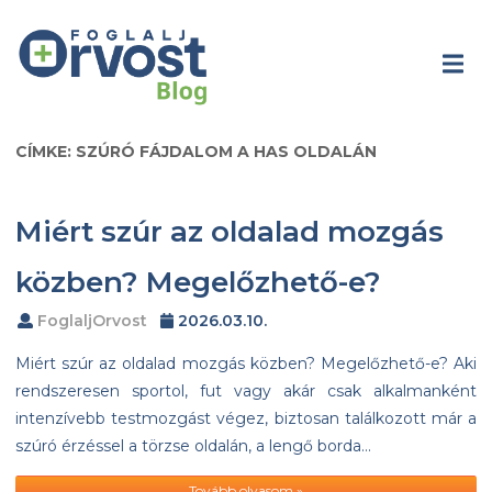
CÍMKE: SZÚRÓ FÁJDALOM A HAS OLDALÁN
Miért szúr az oldalad mozgás
közben? Megelőzhető-e?
FoglaljOrvost
2026.03.10.
Miért szúr az oldalad mozgás közben? Megelőzhető-e? Aki
rendszeresen sportol, fut vagy akár csak alkalmanként
intenzívebb testmozgást végez, biztosan találkozott már a
szúró érzéssel a törzse oldalán, a lengő borda…
Tovább olvasom »