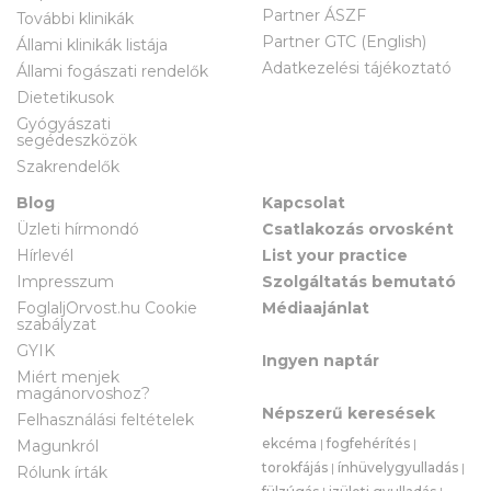
Partner ÁSZF
További klinikák
Partner GTC (English)
Állami klinikák listája
Adatkezelési tájékoztató
Állami fogászati rendelők
Dietetikusok
Gyógyászati
segédeszközök
Szakrendelők
Blog
Kapcsolat
Üzleti hírmondó
Csatlakozás orvosként
Hírlevél
List your practice
Impresszum
Szolgáltatás bemutató
FoglaljOrvost.hu Cookie
Médiaajánlat
szabályzat
GYIK
Ingyen naptár
Miért menjek
magánorvoshoz?
Népszerű keresések
Felhasználási feltételek
ekcéma
|
fogfehérítés
|
Magunkról
torokfájás
|
ínhüvelygyulladás
|
Rólunk írták