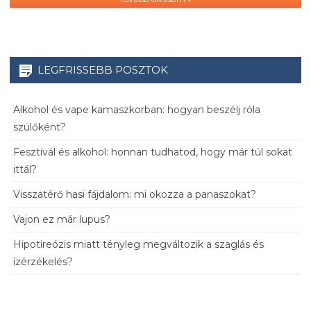
LEGFRISSEBB POSZTOK
Alkohol és vape kamaszkorban: hogyan beszélj róla
szülőként?
Fesztivál és alkohol: honnan tudhatod, hogy már túl sokat
ittál?
Visszatérő hasi fájdalom: mi okozza a panaszokat?
Vajon ez már lupus?
Hipotireózis miatt tényleg megváltozik a szaglás és
ízérzékelés?