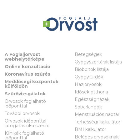
A Foglaljorvost
Betegségek
webhelytérképe
Gyógyszertárak listája
Online konzultáció
Bioboltok listája
Koronavírus szűrés
Gyógyfürdők
Meddőségi központok
Háziorvosok
külföldön
Idősek otthona
Szűrővizsgálatok
Egészségházak
Orvosok foglalható
időponttal
Sóbarlangok
További orvosok
Menstruációs naptár
Orvosok időponttal
Terhességi kalkulátor
látogatás oka szerint
BMI kalkulátor
Klinikák foglalható
Belépés orvosoknak
időponttal