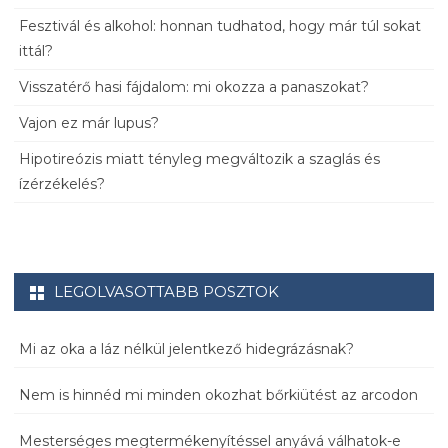
Fesztivál és alkohol: honnan tudhatod, hogy már túl sokat
ittál?
Visszatérő hasi fájdalom: mi okozza a panaszokat?
Vajon ez már lupus?
Hipotireózis miatt tényleg megváltozik a szaglás és
ízérzékelés?
LEGOLVASOTTABB POSZTOK
Mi az oka a láz nélkül jelentkező hidegrázásnak?
Nem is hinnéd mi minden okozhat bőrkiütést az arcodon
Mesterséges megtermékenyítéssel anyává válhatok-e