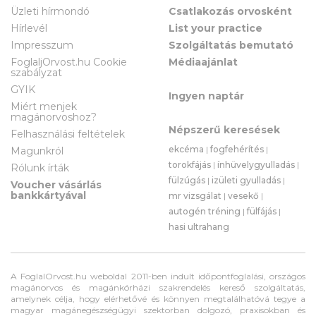
Üzleti hírmondó
Csatlakozás orvosként
Hírlevél
List your practice
Impresszum
Szolgáltatás bemutató
FoglaljOrvost.hu Cookie
Médiaajánlat
szabályzat
GYIK
Ingyen naptár
Miért menjek
magánorvoshoz?
Népszerű keresések
Felhasználási feltételek
ekcéma
|
fogfehérítés
|
Magunkról
torokfájás
|
ínhüvelygyulladás
|
Rólunk írták
fülzúgás
|
izületi gyulladás
|
Voucher vásárlás
bankkártyával
mr vizsgálat
|
vesekő
|
autogén tréning
|
fülfájás
|
hasi ultrahang
A FoglalOrvost.hu weboldal 2011-ben indult időpontfoglalási, országos
magánorvos és magánkórházi szakrendelés kereső szolgáltatás,
amelynek célja, hogy elérhetővé és könnyen megtalálhatóvá tegye a
magyar magánegészségügyi szektorban dolgozó, praxisokban és