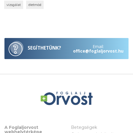
vizsgálat
életmód
Email:
SEGÍTHETÜNK?
office@foglaljorvost.hu
A Foglaljorvost
Betegségek
webhelytérképe