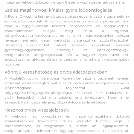
intézményekben dolgozó mintegy 8 ezer orvost a páciensek számára.
Széles magánorvosi kínálat, gyors időpontfoglalás
A FoglaljOrvost.hu kétirányú szolgáltatása egyaránt szól a pácienseknek
és magánorvosoknak. A honlap rendszerén keresztül a páciensek nem
csak a leggyakrabban keresett magánorvosi és magánkórházi
szakrendeléseket találják meg, mint a fogászat,
bőrgyógyászat,nőgyógyászat, de az állami egészségügyben sokszor
nehezen elérhető, vagy várólistás diagnosztikai szolgáltatásokat,
ultrahang vizsgálatokat, baleseti sebészeti ügyeleteket, speciális
gyermekgyógyászatot, kardiológiai és látás-egészségügyi
szolgáltatókat, allergológusokat, sőt a hagyományos távol-keleti
gyógyászat és akkupunktúra is szerepel a kereshető magánpraxisok
listájában.
Könnyű kereshetőség az orvos adatbázisokban
A FoglaljOrvost.hu kialakítása figyelembe veszi a páciensek keresési
szokásait, ezzel is megkönnyítve az orvosok elérését és egyszerűsítve az
időpontfoglalás folyamatát. Akár
nőgyógyász,bőrgyógyász,allergológus szakorvos, akár budapesti ill.
vidéki keresésből indul el a páciens, arra törekszünk, hogy minél
kevesebb kattintással elérje az időpont-foglalási lehetőséget.
Hasznos orvos visszajelzések
A weboldal az orvosoknak és magánkórházakban dolgozó
szakembereknek folyamatos online jelenlétet biztosít, segíti a
páciensszerzést, és megtartást is, hiszen az FoglaljOrvost.hu
szolgáltatásainak felhasználói egy-egy orvos-páciens találkozó után