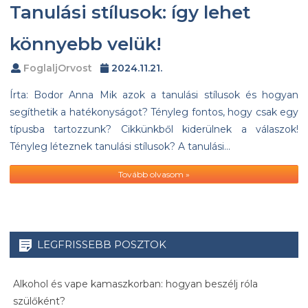
Tanulási stílusok: így lehet
könnyebb velük!
FoglaljOrvost
2024.11.21.
Írta: Bodor Anna Mik azok a tanulási stílusok és hogyan
segíthetik a hatékonyságot? Tényleg fontos, hogy csak egy
típusba tartozzunk? Cikkünkből kiderülnek a válaszok!
Tényleg léteznek tanulási stílusok? A tanulási…
Tovább olvasom »
LEGFRISSEBB POSZTOK
Alkohol és vape kamaszkorban: hogyan beszélj róla
szülőként?