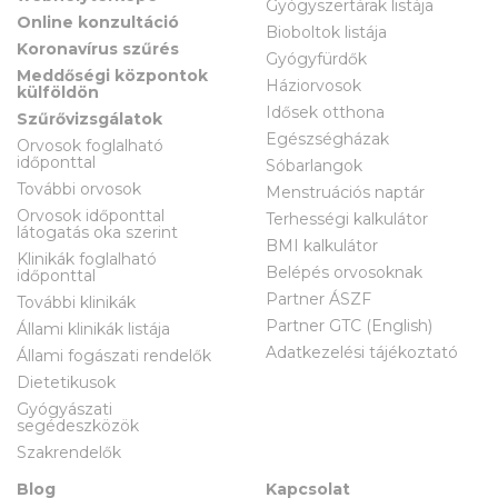
Gyógyszertárak listája
Online konzultáció
Bioboltok listája
Koronavírus szűrés
Gyógyfürdők
Meddőségi központok
Háziorvosok
külföldön
Idősek otthona
Szűrővizsgálatok
Egészségházak
Orvosok foglalható
időponttal
Sóbarlangok
További orvosok
Menstruációs naptár
Orvosok időponttal
Terhességi kalkulátor
látogatás oka szerint
BMI kalkulátor
Klinikák foglalható
Belépés orvosoknak
időponttal
Partner ÁSZF
További klinikák
Partner GTC (English)
Állami klinikák listája
Adatkezelési tájékoztató
Állami fogászati rendelők
Dietetikusok
Gyógyászati
segédeszközök
Szakrendelők
Blog
Kapcsolat