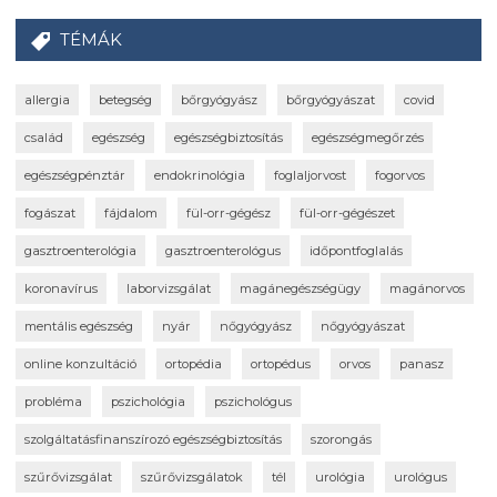
TÉMÁK
allergia
betegség
bőrgyógyász
bőrgyógyászat
covid
család
egészség
egészségbiztosítás
egészségmegőrzés
egészségpénztár
endokrinológia
foglaljorvost
fogorvos
fogászat
fájdalom
fül-orr-gégész
fül-orr-gégészet
gasztroenterológia
gasztroenterológus
időpontfoglalás
koronavírus
laborvizsgálat
magánegészségügy
magánorvos
mentális egészség
nyár
nőgyógyász
nőgyógyászat
online konzultáció
ortopédia
ortopédus
orvos
panasz
probléma
pszichológia
pszichológus
szolgáltatásfinanszírozó egészségbiztosítás
szorongás
szűrővizsgálat
szűrővizsgálatok
tél
urológia
urológus