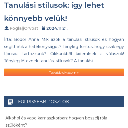
Tanulási stílusok: így lehet
könnyebb velük!
FoglaljOrvost
2024.11.21.
Írta: Bodor Anna Mik azok a tanulási stílusok és hogyan
segíthetik a hatékonyságot? Tényleg fontos, hogy csak egy
típusba tartozzunk? Cikkünkből kiderülnek a válaszok!
Tényleg léteznek tanulási stílusok? A tanulási…
Tovább olvasom »
LEGFRISSEBB POSZTOK
Alkohol és vape kamaszkorban: hogyan beszélj róla
szülőként?