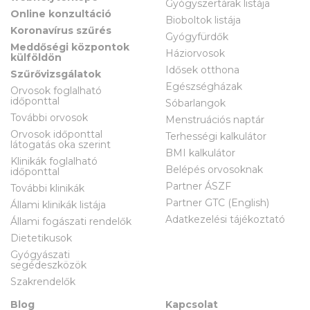
Gyógyszertárak listája
Online konzultáció
Bioboltok listája
Koronavírus szűrés
Gyógyfürdők
Meddőségi központok
Háziorvosok
külföldön
Idősek otthona
Szűrővizsgálatok
Egészségházak
Orvosok foglalható
időponttal
Sóbarlangok
További orvosok
Menstruációs naptár
Orvosok időponttal
Terhességi kalkulátor
látogatás oka szerint
BMI kalkulátor
Klinikák foglalható
Belépés orvosoknak
időponttal
Partner ÁSZF
További klinikák
Partner GTC (English)
Állami klinikák listája
Adatkezelési tájékoztató
Állami fogászati rendelők
Dietetikusok
Gyógyászati
segédeszközök
Szakrendelők
Blog
Kapcsolat