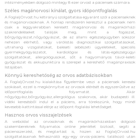
intézményekben dolgozó mintegy 8 ezer orvost a páciensek számára.
Széles magánorvosi kínálat, gyors időpontfoglalás
A FoglaljOrvost.hu kétirányú szolgáltatása egyaránt szól a pácienseknek
és magánorvosoknak. A honlap rendszerén keresztül a páciensek nem
csak a leggyakrabban keresett magánorvosi és magánkórházi
szakrendeléseket találják meg, mint a fogászat,
bőrgyógyászat,nőgyógyászat, de az állami egészségügyben sokszor
nehezen elérhető, vagy várólistás diagnosztikai szolgáltatásokat,
ultrahang vizsgálatokat, baleseti sebészeti ügyeleteket, speciális
gyermekgyógyászatot, kardiológiai és látás-egészségügyi
szolgáltatókat, allergológusokat, sőt a hagyományos távol-keleti
gyógyászat és akkupunktúra is szerepel a kereshető magánpraxisok
listájában.
Könnyű kereshetőség az orvos adatbázisokban
A FoglaljOrvost.hu kialakítása figyelembe veszi a páciensek keresési
szokásait, ezzel is megkönnyítve az orvosok elérését és egyszerűsítve az
időpontfoglalás folyamatát. Akár
nőgyógyász,bőrgyógyász,allergológus szakorvos, akár budapesti ill.
vidéki keresésből indul el a páciens, arra törekszünk, hogy minél
kevesebb kattintással elérje az időpont-foglalási lehetőséget.
Hasznos orvos visszajelzések
A weboldal az orvosoknak és magánkórházakban dolgozó
szakembereknek folyamatos online jelenlétet biztosít, segíti a
páciensszerzést, és megtartást is, hiszen az FoglaljOrvost.hu
szolgáltatásainak felhasználói egy-egy orvos-páciens találkozó után