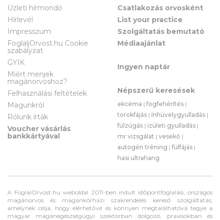
Üzleti hírmondó
Csatlakozás orvosként
Hírlevél
List your practice
Impresszum
Szolgáltatás bemutató
FoglaljOrvost.hu Cookie
Médiaajánlat
szabályzat
GYIK
Ingyen naptár
Miért menjek
magánorvoshoz?
Népszerű keresések
Felhasználási feltételek
ekcéma
|
fogfehérítés
|
Magunkról
torokfájás
|
ínhüvelygyulladás
|
Rólunk írták
fülzúgás
|
izületi gyulladás
|
Voucher vásárlás
bankkártyával
mr vizsgálat
|
vesekő
|
autogén tréning
|
fülfájás
|
hasi ultrahang
A FoglalOrvost.hu weboldal 2011-ben indult időpontfoglalási, országos
magánorvos és magánkórházi szakrendelés kereső szolgáltatás,
amelynek célja, hogy elérhetővé és könnyen megtalálhatóvá tegye a
magyar magánegészségügyi szektorban dolgozó, praxisokban és