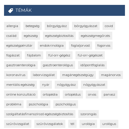
TÉMÁK
allergia
betegség
bőrgyógyász
bőrgyógyászat
covid
család
egészség
egészségbiztosítás
egészségmegőrzés
egészségpénztár
endokrinológia
foglaljorvost
fogorvos
fogászat
fájdalom
fül-orr-gégész
fül-orr-gégészet
gasztroenterológia
gasztroenterológus
időpontfoglalás
koronavírus
laborvizsgálat
magánegészségügy
magánorvos
mentális egészség
nyár
nőgyógyász
nőgyógyászat
online konzultáció
ortopédia
ortopédus
orvos
panasz
probléma
pszichológia
pszichológus
szolgáltatásfinanszírozó egészségbiztosítás
szorongás
szűrővizsgálat
szűrővizsgálatok
tél
urológia
urológus