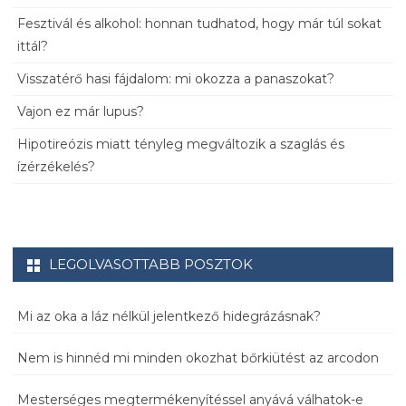
Fesztivál és alkohol: honnan tudhatod, hogy már túl sokat
ittál?
Visszatérő hasi fájdalom: mi okozza a panaszokat?
Vajon ez már lupus?
Hipotireózis miatt tényleg megváltozik a szaglás és
ízérzékelés?
LEGOLVASOTTABB POSZTOK
Mi az oka a láz nélkül jelentkező hidegrázásnak?
Nem is hinnéd mi minden okozhat bőrkiütést az arcodon
Mesterséges megtermékenyítéssel anyává válhatok-e