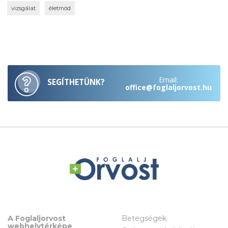
vizsgálat
életmód
Email:
SEGÍTHETÜNK?
office@foglaljorvost.hu
A Foglaljorvost
Betegségek
webhelytérképe