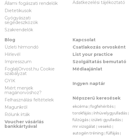
Adatkezelési tájékoztató
Állami fogászati rendelők
Dietetikusok
Gyógyászati
segédeszközök
Szakrendelők
Blog
Kapcsolat
Üzleti hírmondó
Csatlakozás orvosként
Hírlevél
List your practice
Impresszum
Szolgáltatás bemutató
FoglaljOrvost.hu Cookie
Médiaajánlat
szabályzat
GYIK
Ingyen naptár
Miért menjek
magánorvoshoz?
Népszerű keresések
Felhasználási feltételek
ekcéma
|
fogfehérítés
|
Magunkról
torokfájás
|
ínhüvelygyulladás
|
Rólunk írták
fülzúgás
|
izületi gyulladás
|
Voucher vásárlás
bankkártyával
mr vizsgálat
|
vesekő
|
autogén tréning
|
fülfájás
|