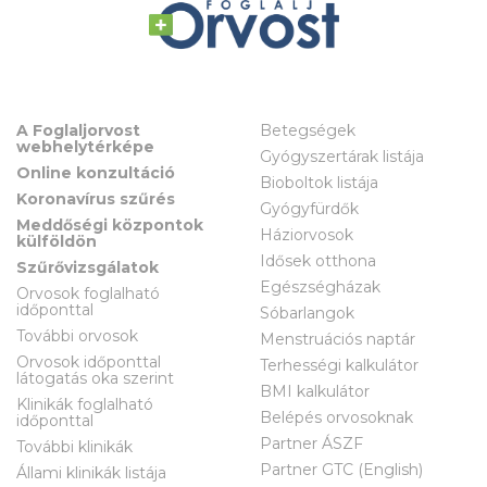
A Foglaljorvost
Betegségek
webhelytérképe
Gyógyszertárak listája
Online konzultáció
Bioboltok listája
Koronavírus szűrés
Gyógyfürdők
Meddőségi központok
Háziorvosok
külföldön
Idősek otthona
Szűrővizsgálatok
Egészségházak
Orvosok foglalható
időponttal
Sóbarlangok
További orvosok
Menstruációs naptár
Orvosok időponttal
Terhességi kalkulátor
látogatás oka szerint
BMI kalkulátor
Klinikák foglalható
Belépés orvosoknak
időponttal
Partner ÁSZF
További klinikák
Partner GTC (English)
Állami klinikák listája