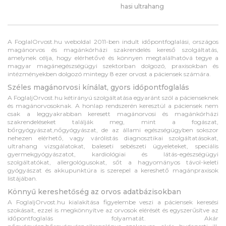
hasi ultrahang
A FoglalOrvost.hu weboldal 2011-ben indult időpontfoglalási, országos
magánorvos és magánkórházi szakrendelés kereső szolgáltatás,
amelynek célja, hogy elérhetővé és könnyen megtalálhatóvá tegye a
magyar magánegészségügyi szektorban dolgozó, praxisokban és
intézményekben dolgozó mintegy 8 ezer orvost a páciensek számára.
Széles magánorvosi kínálat, gyors időpontfoglalás
A FoglaljOrvost.hu kétirányú szolgáltatása egyaránt szól a pácienseknek
és magánorvosoknak. A honlap rendszerén keresztül a páciensek nem
csak a leggyakrabban keresett magánorvosi és magánkórházi
szakrendeléseket találják meg, mint a fogászat,
bőrgyógyászat,nőgyógyászat, de az állami egészségügyben sokszor
nehezen elérhető, vagy várólistás diagnosztikai szolgáltatásokat,
ultrahang vizsgálatokat, baleseti sebészeti ügyeleteket, speciális
gyermekgyógyászatot, kardiológiai és látás-egészségügyi
szolgáltatókat, allergológusokat, sőt a hagyományos távol-keleti
gyógyászat és akkupunktúra is szerepel a kereshető magánpraxisok
listájában.
Könnyű kereshetőség az orvos adatbázisokban
A FoglaljOrvost.hu kialakítása figyelembe veszi a páciensek keresési
szokásait, ezzel is megkönnyítve az orvosok elérését és egyszerűsítve az
időpontfoglalás folyamatát. Akár