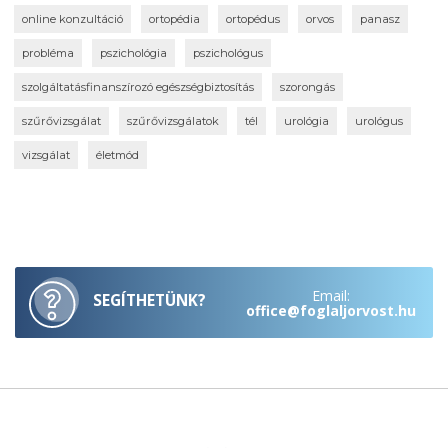
online konzultáció
ortopédia
ortopédus
orvos
panasz
probléma
pszichológia
pszichológus
szolgáltatásfinanszírozó egészségbiztosítás
szorongás
szűrővizsgálat
szűrővizsgálatok
tél
urológia
urológus
vizsgálat
életmód
Email:
SEGÍTHETÜNK?
office@foglaljorvost.hu