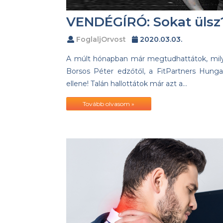
VENDÉGÍRÓ: Sokat ülsz?
FoglaljOrvost
2020.03.03.
A múlt hónapban már megtudhattátok, mil
Borsos Péter edzőtől, a FitPartners Hunga
ellene! Talán hallottátok már azt a…
Tovább olvasom »