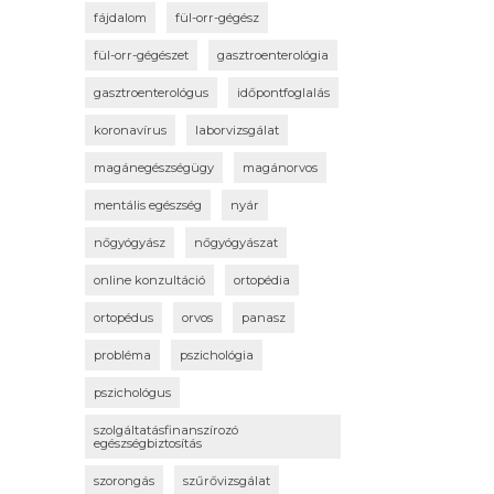
fájdalom
fül-orr-gégész
fül-orr-gégészet
gasztroenterológia
gasztroenterológus
időpontfoglalás
koronavírus
laborvizsgálat
magánegészségügy
magánorvos
mentális egészség
nyár
nőgyógyász
nőgyógyászat
online konzultáció
ortopédia
ortopédus
orvos
panasz
probléma
pszichológia
pszichológus
szolgáltatásfinanszírozó
egészségbiztosítás
szorongás
szűrővizsgálat