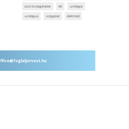
szűrővizsgálatok
tél
urológia
urológus
vizsgálat
életmód
ffice@foglaljorvost.hu