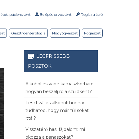
épés páciensként
Belépés orvosként
Regisztráció
zat
Gasztroenterológia
Nőgyógyászat
Fogászat
LEGFRISSEBB
POSZTOK
Alkohol és vape kamaszkorban:
hogyan beszélj róla szülőként?
Fesztivál és alkohol: honnan
tudhatod, hogy már túl sokat
ittál?
Visszatérő hasi fájdalom: mi
okozza a panaszokat?