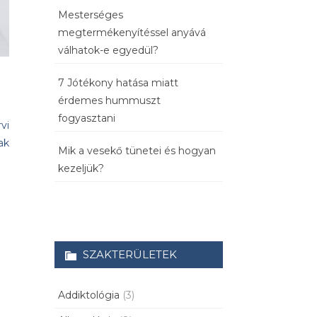
Mesterséges
megtermékenyítéssel anyává
válhatok-e egyedül?
7 Jótékony hatása miatt
érdemes hummuszt
fogyasztani
vi
ak
Mik a vesekő tünetei és hogyan
kezeljük?
SZAKTERÜLETEK
Addiktológia
(3)