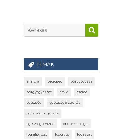
TÉMÁK
allergia
betegség
bőrgyógyász
bőrgyógyászat
covid
család
egészség
egészségbiztosítás
egészségmegőrzés
egészségpénztár
endokrinológia
foglaljorvost
fogorvos
fogászat