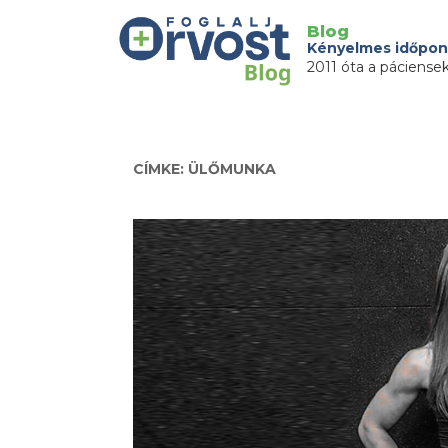
Blog
Kényelmes időpon
2011 óta a páciense
CÍMKE: ÜLŐMUNKA