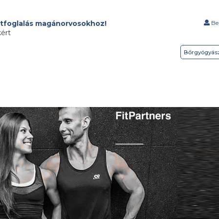
tfoglalás magánorvosokhoz!
Bel
kért
Bőrgyógyás