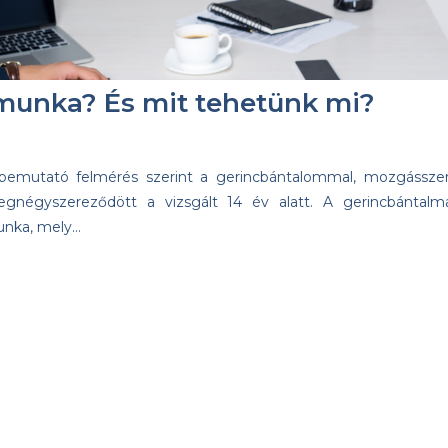
őmunka? És mit tehetünk mi?
 bemutató felmérés szerint a gerincbántalommal, mozgásszer
gnégyszereződött a vizsgált 14 év alatt. A gerincbántalm
munka, mely…