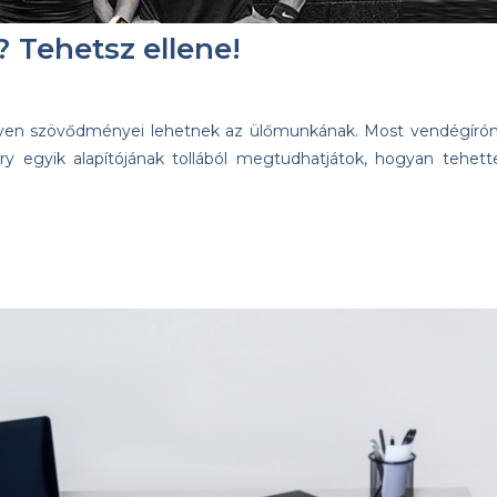
 Tehetsz ellene!
yen szövődményei lehetnek az ülőmunkának. Most vendégírón
ry egyik alapítójának tollából megtudhatjátok, hogyan tehett