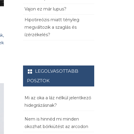
Vajon ez már lupus?
Hipotireózis miatt tényleg
megváltozik a szaglás és
ízérzékelés?
k,
ek
LEGOLVASOTTABB
POSZTOK
Mi az oka a láz nélkül jelentkező
hidegrázásnak?
Nem is hinnéd mi minden
okozhat bőrkiütést az arcodon