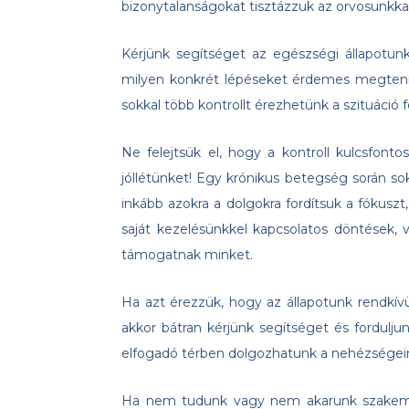
bizonytalanságokat tisztázzuk az orvosunkkal
Kérjünk segítséget az egészségi állapotu
milyen konkrét lépéseket érdemes megtennün
sokkal több kontrollt érezhetünk a szituáció f
Ne felejtsük el, hogy a kontroll kulcsfon
jóllétünket! Egy krónikus betegség során sokf
inkább azokra a dolgokra fordítsuk a fókuszt
saját kezelésünkkel kapcsolatos döntések,
támogatnak minket.
Ha azt érezzük, hogy az állapotunk rendkí
akkor bátran kérjünk segítséget és fordulj
elfogadó térben dolgozhatunk a nehézsége
Ha nem tudunk vagy nem akarunk szakember