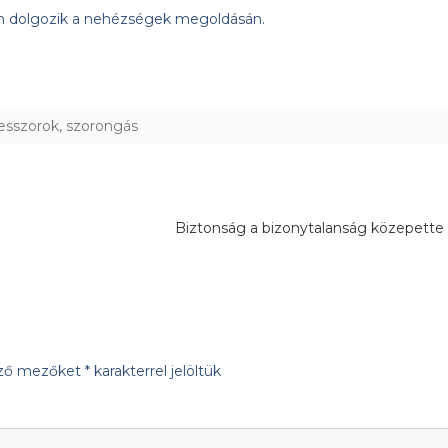
en dolgozik a nehézségek megoldásán.
resszorok
,
szorongás
Biztonság a bizonytalanság közepett
ező mezőket
*
karakterrel jelöltük