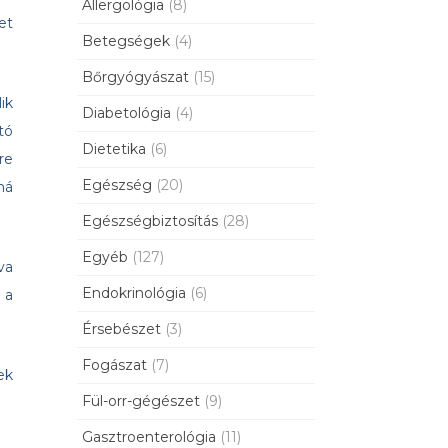
Allergológia
(8)
et
Betegségek
(4)
Bőrgyógyászat
(15)
ik
Diabetológia
(4)
tó
Dietetika
(6)
re
Egészség
(20)
ná
Egészségbiztosítás
(28)
Egyéb
(127)
va
Endokrinológia
(6)
 a
Érsebészet
(3)
Fogászat
(7)
ek
Fül-orr-gégészet
(9)
Gasztroenterológia
(11)