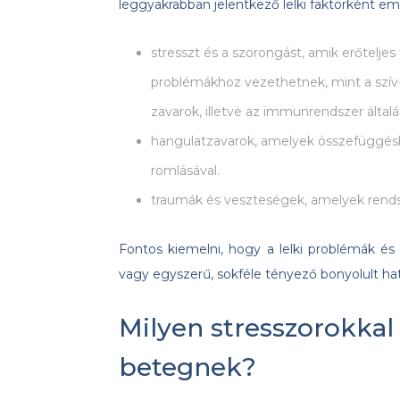
leggyakrabban jelentkező lelki faktorként emlí
stresszt és a szorongást, amik erőtelje
problémákhoz vezethetnek, mint a szív
zavarok, illetve az immunrendszer által
hangulatzavarok, amelyek összefüggésb
romlásával.
traumák és veszteségek, amelyek rendszer
Fontos kiemelni, hogy a lelki problémák és
vagy egyszerű, sokféle tényező bonyolult 
Milyen stresszorokkal
betegnek?