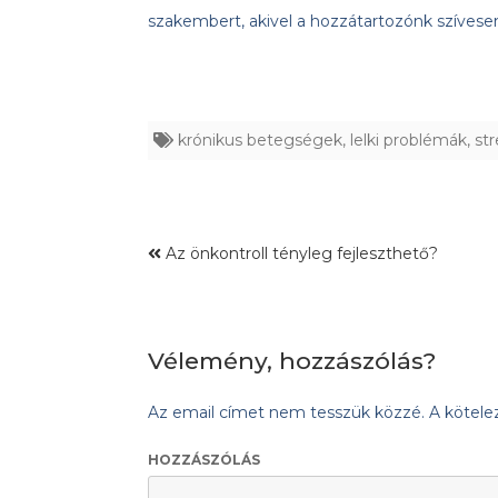
szakembert, akivel a hozzátartozónk szíves
krónikus betegségek
,
lelki problémák
,
st
Az önkontroll tényleg fejleszthető?
Vélemény, hozzászólás?
Az email címet nem tesszük közzé.
A kötel
HOZZÁSZÓLÁS