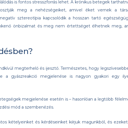
álódás is fontos stresszforrás lehet. A krónikus betegek tarthatn
n osztják meg a nehézségeiket, amivel éket vernek a társ
 negatív sztereotípia kapcsolódik a hosszan tartó egészségüg
sökkenő önbizalmat és meg nem értettséget élhetnek meg, a
zdésben?
ndkívül megterhelő és ijesztő. Természetes, hogy legszívesebb
tve a gyászreakció megjelenése is nagyon gyakori egy ily
etegségek megjelenése esetén is – hasonlóan a legtöbb félelm
üzdési mód a szembenézés.
atos kételyeinket és kérdéseinket kiírjuk magunkból, és ezeket