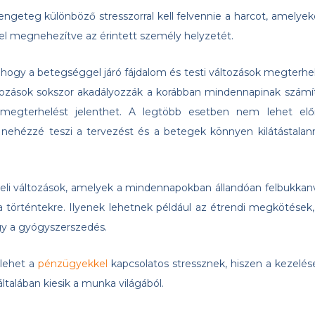
geteg különböző stresszorral kell felvennie a harcot, amelyek
zel megnehezítve az érintett személy helyzetét.
ogy a betegséggel járó fájdalom és testi változások megterhel
tozások sokszor akadályozzák a korábban mindennapinak számí
 megterhelést jelenthet. A legtöbb esetben nem lehet elő
nehézzé teszi a tervezést és a betegek könnyen kilátástalan
li változások, amelyek a mindennapokban állandóan felbukkan
 történtekre. Ilyenek lehetnek például az étrendi megkötések,
gy a gyógyszerszedés.
lehet a
pénzügyekkel
kapcsolatos stressznek, hiszen a kezelés
ltalában kiesik a munka világából.