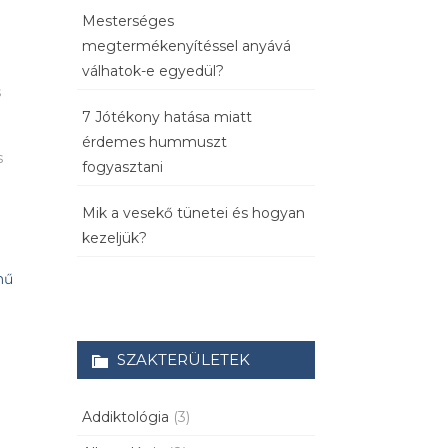
Mesterséges
megtermékenyítéssel anyává
válhatok-e egyedül?
s
7 Jótékony hatása miatt
érdemes hummuszt
s
fogyasztani
Mik a vesekő tünetei és hogyan
kezeljük?
mű
SZAKTERÜLETEK
s
Addiktológia
(3)