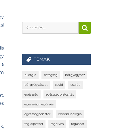
gy
al
is
gy
TÉMÁK
 a
em
allergia
betegség
bőrgyógyász
bőrgyógyászat
covid
család
egészség
egészségbiztosítás
t,
és
egészségmegőrzés
egészségpénztár
endokrinológia
foglaljorvost
fogorvos
fogászat
k,