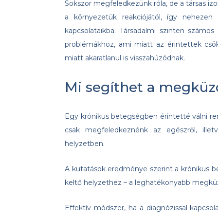
Sokszor megfeledkezünk róla, de a társas izol
a környezetük reakciójától, így neheze
kapcsolataikba. Társadalmi szinten számos
problémákhoz, ami miatt az érintettek c
miatt akaratlanul is visszahúzódnak.
Mi segíthet a megkü
Egy krónikus betegségben érintetté válni re
csak megfeledkeznénk az egészről, ille
helyzetben.
A kutatások eredménye szerint a krónikus b
keltő helyzethez – a leghatékonyabb megk
Effektív módszer, ha a diagnózissal kapcsol