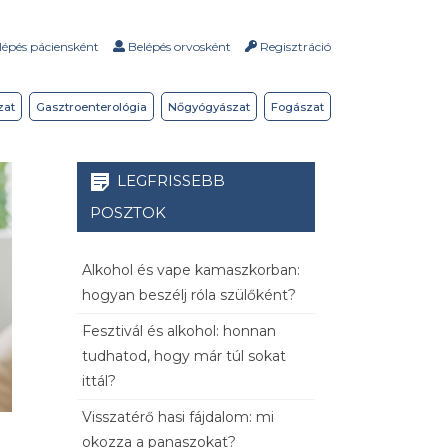
épés páciensként
Belépés orvosként
Regisztráció
zat
Gasztroenterológia
Nőgyógyászat
Fogászat
LEGFRISSEBB
POSZTOK
Alkohol és vape kamaszkorban:
hogyan beszélj róla szülőként?
Fesztivál és alkohol: honnan
tudhatod, hogy már túl sokat
ittál?
Visszatérő hasi fájdalom: mi
okozza a panaszokat?