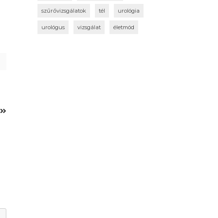
szűrővizsgálatok
tél
urológia
urológus
vizsgálat
életmód
e