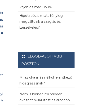
Vajon ez már lupus?
ős
Hipotireózis miatt tényleg
os
megváltozik a szaglás és
is
ízérzékelés?
 a
LEGOLVASOTTABB
POSZTOK
tt
Mi az oka a láz nélkül jelentkező
hidegrázásnak?
yi
Nem is hinnéd mi minden
okozhat bőrkiütést az arcodon
 A