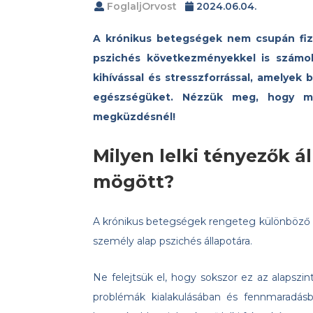
FoglaljOrvost
2024.06.04.
A krónikus betegségek nem csupán fizi
pszichés következményekkel is számo
kihívással és stresszforrással, amelyek
egészségüket. Nézzük meg, hogy mik
megküzdésnél!
Milyen lelki tényezők 
mögött?
A krónikus betegségek rengeteg különböző ok
személy alap pszichés állapotára.
Ne felejtsük el, hogy sokszor ez az alapszi
problémák kialakulásában és fennmaradásb