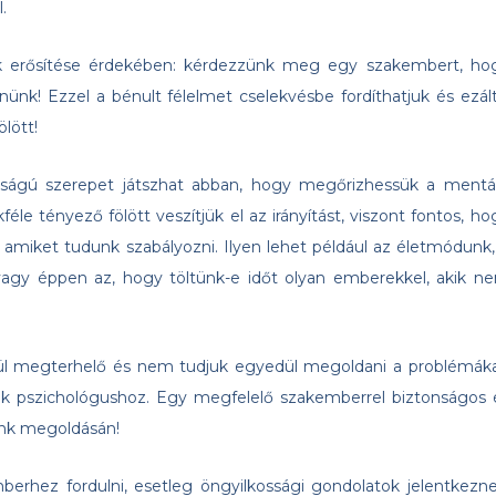
.
nk erősítése érdekében: kérdezzünk meg egy szakembert, ho
k! Ezzel a bénult félelmet cselekvésbe fordíthatjuk és ezált
ölött!
tosságú szerepet játszhat abban, hogy megőrizhessük a mentál
éle tényező fölött veszítjük el az irányítást, viszont fontos, ho
, amiket tudunk szabályozni. Ilyen lehet például az életmódunk,
 vagy éppen az, hogy töltünk-e időt olyan emberekkel, akik n
vül megterhelő és nem tudjuk egyedül megoldani a problémáka
unk pszichológushoz. Egy megfelelő szakemberrel biztonságos 
ink megoldásán!
hez fordulni, esetleg öngyilkossági gondolatok jelentkezne