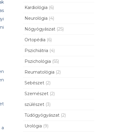
ak
Kardiológia
(6)
as
Neurológia
(4)
yi
mi
Nőgyógyászat
(25)
Ortopédia
(6)
Pszichiátria
(4)
Pszichológia
(55)
en
Reumatológia
(2)
en
Sebészet
(2)
Szemészet
(2)
et
szülészet
(3)
Tüdőgyógyászat
(2)
Urológia
(9)
 a