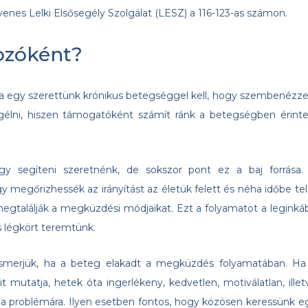
gyenes Lelki Elsősegély Szolgálat (LESZ) a 116-123-as számon.
ozóként?
ha egy szerettünk krónikus betegséggel kell, hogy szembenézze
lni, hiszen támogatóként számít ránk a betegségben érinte
gy segíteni szeretnénk, de sokszor pont ez a baj forrása.
megőrizhessék az irányítást az életük felett és néha időbe teli
megtalálják a megküzdési módjaikat. Ezt a folyamatot a leginká
s légkört teremtünk.
lismerjük, ha a beteg elakadt a megküzdés folyamatában. Ha
t mutatja, hetek óta ingerlékeny, kedvetlen, motiválatlan, illet
ni a problémára. Ilyen esetben fontos, hogy közösen keressünk e