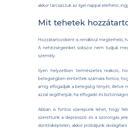
akkor tárcsázzuk az éjjel-nappal elérhető, in
Mit tehetek hozzátart
Hozzátartozóként is rendkívül megterhelő, 
A nehézségeinket sokszor nem tudjuk megé
személy.
Ilyen helyzetben természetes reakció, ho
betegségben érintettek számára fontos, hogy 
amíg elfogadják a betegség tényét, illetve 
azzal segíthetjük, ha elfogadó és biztonságo
Abban is fontos szerepünk lehet, hogy fe
szerettünk a depresszió és a szorongás jelei
döntésképtelen, akkor próbáljunk rávilágíta