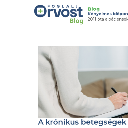
Blog
Kényelmes időpon
2011 óta a páciense
A krónikus betegségek