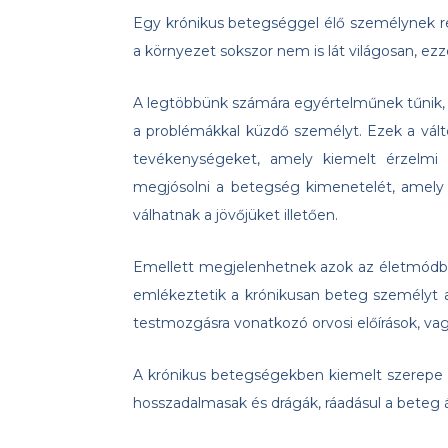
Egy krónikus betegséggel élő személynek ren
a környezet sokszor nem is lát világosan, ez
A legtöbbünk számára egyértelműnek tűnik, h
a problémákkal küzdő személyt. Ezek a vál
tevékenységeket, amely kiemelt érzelmi
megjósolni a betegség kimenetelét, amely 
válhatnak a jövőjüket illetően.
Emellett megjelenhetnek azok az életmódbe
emlékeztetik a krónikusan beteg személyt a
testmozgásra vonatkozó orvosi előírások, va
A krónikus betegségekben kiemelt szerepe 
hosszadalmasak és drágák, ráadásul a beteg á