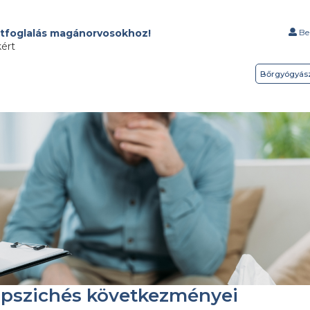
tfoglalás magánorvosokhoz!
Bel
kért
Bőrgyógyás
 pszichés következményei