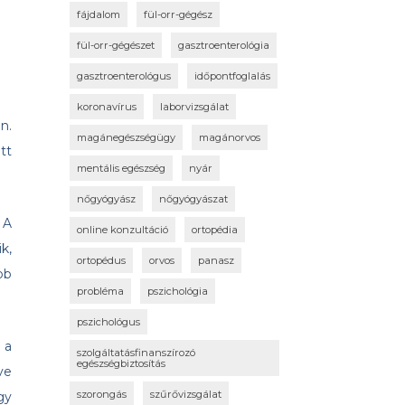
fájdalom
fül-orr-gégész
fül-orr-gégészet
gasztroenterológia
gasztroenterológus
időpontfoglalás
koronavírus
laborvizsgálat
n.
magánegészségügy
magánorvos
tt
mentális egészség
nyár
nőgyógyász
nőgyógyászat
 A
online konzultáció
ortopédia
k,
ortopédus
orvos
panasz
bb
probléma
pszichológia
pszichológus
 a
szolgáltatásfinanszírozó
egészségbiztosítás
ve
szorongás
szűrővizsgálat
gy