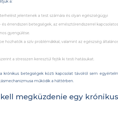
tjük a:
s terhelést jelentenek a test számára és olyan egészségügyi
- és érrendszeri betegségek, az emésztőrendszerrel kapcsolato
ános gyengülése.
e hozhatók a szív problémákkal, valamint az egészség általáno
int a stresszen keresztül fejtik ki testi hatásukat.
 a krónikus betegségek közti kapcsolat távolról sem egyértel
hatásmechanizmusa működik a háttérben.
 kell megküzdenie egy króniku