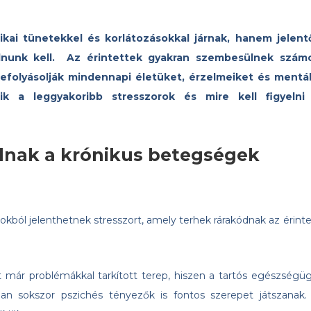
kai tünetekkel és korlátozásokkal járnak, hanem jelent
lnunk kell. Az érintettek gyakran szembesülnek szám
 befolyásolják mindennapi életüket, érzelmeiket és mentál
 a leggyakoribb stresszorok és mire kell figyelni
állnak a krónikus betegségek
ból jelenthetnek stresszort, amely terhek rárakódnak az érinte
nt már problémákkal tarkított terep, hiszen a tartós egészségüg
an sokszor pszichés tényezők is fontos szerepet játszanak.