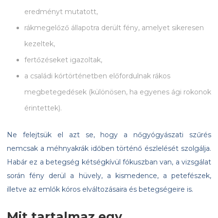
eredményt mutatott,
rákmegelőző állapotra derült fény, amelyet sikeresen
kezeltek,
fertőzéseket igazoltak,
a családi kórtörténetben előfordulnak rákos
megbetegedések (különösen, ha egyenes ági rokonok
érintettek).
Ne felejtsük el azt se, hogy a nőgyógyászati szűrés
nemcsak a méhnyakrák időben történő észlelését szolgálja.
Habár ez a betegség kétségkívül fókuszban van, a vizsgálat
során fény derül a hüvely, a kismedence, a petefészek,
illetve az emlők kóros elváltozásaira és betegségeire is.
Mit tartalmaz egy