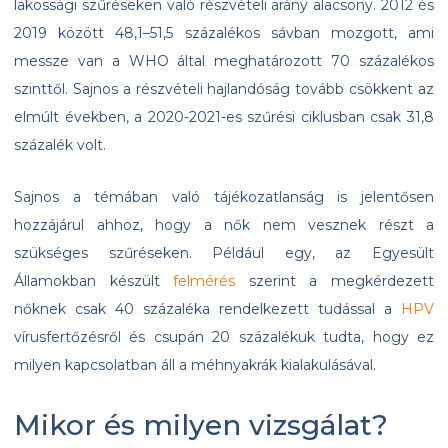
lakossági szűréseken való részvételi arány alacsony. 2012 és
2019 között 48,1–51,5 százalékos sávban mozgott, ami
messze van a WHO által meghatározott 70 százalékos
szinttől. Sajnos a részvételi hajlandóság tovább csökkent az
elmúlt években, a 2020-2021-es szűrési ciklusban csak 31,8
százalék volt.
Sajnos a témában való tájékozatlanság is jelentősen
hozzájárul ahhoz, hogy a nők nem vesznek részt a
szükséges szűréseken. Például egy, az Egyesült
Államokban készült
felmérés
szerint a megkérdezett
nőknek csak 40 százaléka rendelkezett tudással a
HPV
vírusfertőzésről és csupán 20 százalékuk tudta, hogy ez
milyen kapcsolatban áll a méhnyakrák kialakulásával.
Mikor és milyen vizsgálat?