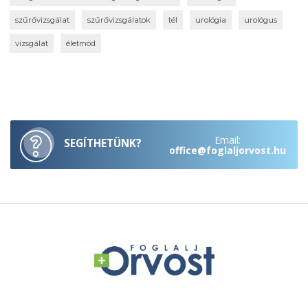
szűrővizsgálat
szűrővizsgálatok
tél
urológia
urológus
vizsgálat
életmód
Email:
SEGÍTHETÜNK?
office@foglaljorvost.hu