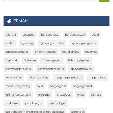
TÉMÁK
allergia
betegség
bőrgyógyász
bőrgyógyászat
covid
család
egészség
egészségbiztosítás
egészségmegőrzés
egészségpénztár
endokrinológia
foglaljorvost
fogorvos
fogászat
fájdalom
fül-orr-gégész
fül-orr-gégészet
gasztroenterológia
gasztroenterológus
időpontfoglalás
koronavírus
laborvizsgálat
magánegészségügy
magánorvos
mentális egészség
nyár
nőgyógyász
nőgyógyászat
online konzultáció
ortopédia
ortopédus
orvos
panasz
probléma
pszichológia
pszichológus
szolgáltatásfinanszírozó egészségbiztosítás
szorongás