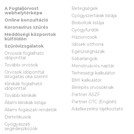
A Foglaljorvost
Betegségek
webhelytérképe
Gyógyszertárak listája
Online konzultáció
Bioboltok listája
Koronavírus szűrés
Gyógyfürdők
Meddőségi központok
Háziorvosok
külföldön
Idősek otthona
Szűrővizsgálatok
Egészségházak
Orvosok foglalható
időponttal
Sóbarlangok
További orvosok
Menstruációs naptár
Orvosok időponttal
Terhességi kalkulátor
látogatás oka szerint
BMI kalkulátor
Klinikák foglalható
Belépés orvosoknak
időponttal
Partner ÁSZF
További klinikák
Partner GTC (English)
Állami klinikák listája
Adatkezelési tájékoztató
Állami fogászati rendelők
Dietetikusok
Gyógyászati
segédeszközök