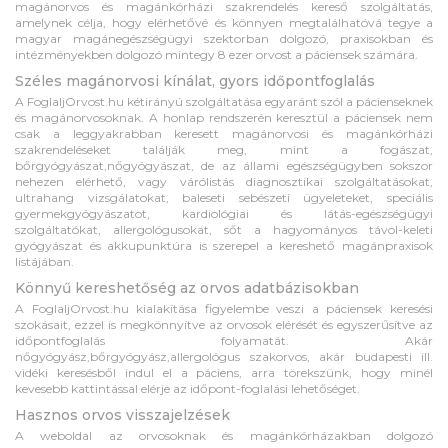
magánorvos és magánkórházi szakrendelés kereső szolgáltatás,
amelynek célja, hogy elérhetővé és könnyen megtalálhatóvá tegye a
magyar magánegészségügyi szektorban dolgozó, praxisokban és
intézményekben dolgozó mintegy 8 ezer orvost a páciensek számára.
Széles magánorvosi kínálat, gyors időpontfoglalás
A FoglaljOrvost.hu kétirányú szolgáltatása egyaránt szól a pácienseknek
és magánorvosoknak. A honlap rendszerén keresztül a páciensek nem
csak a leggyakrabban keresett magánorvosi és magánkórházi
szakrendeléseket találják meg, mint a fogászat,
bőrgyógyászat,nőgyógyászat, de az állami egészségügyben sokszor
nehezen elérhető, vagy várólistás diagnosztikai szolgáltatásokat,
ultrahang vizsgálatokat, baleseti sebészeti ügyeleteket, speciális
gyermekgyógyászatot, kardiológiai és látás-egészségügyi
szolgáltatókat, allergológusokat, sőt a hagyományos távol-keleti
gyógyászat és akkupunktúra is szerepel a kereshető magánpraxisok
listájában.
Könnyű kereshetőség az orvos adatbázisokban
A FoglaljOrvost.hu kialakítása figyelembe veszi a páciensek keresési
szokásait, ezzel is megkönnyítve az orvosok elérését és egyszerűsítve az
időpontfoglalás folyamatát. Akár
nőgyógyász,bőrgyógyász,allergológus szakorvos, akár budapesti ill.
vidéki keresésből indul el a páciens, arra törekszünk, hogy minél
kevesebb kattintással elérje az időpont-foglalási lehetőséget.
Hasznos orvos visszajelzések
A weboldal az orvosoknak és magánkórházakban dolgozó