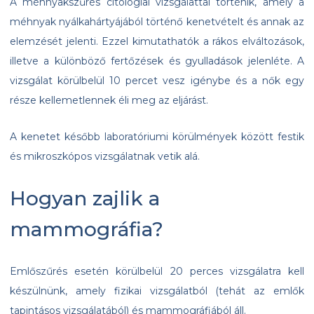
A méhnyakszűrés citológiai vizsgálattal történik, amely a
méhnyak nyálkahártyájából történő kenetvételt és annak az
elemzését jelenti. Ezzel kimutathatók a rákos elváltozások,
illetve a különböző fertőzések és gyulladások jelenléte. A
vizsgálat körülbelül 10 percet vesz igénybe és a nők egy
része kellemetlennek éli meg az eljárást.
A kenetet később laboratóriumi körülmények között festik
és mikroszkópos vizsgálatnak vetik alá.
Hogyan zajlik a
mammográfia?
Emlőszűrés esetén körülbelül 20 perces vizsgálatra kell
készülnünk, amely fizikai vizsgálatból (tehát az emlők
tapintásos vizsgálatából) és mammográfiából áll.