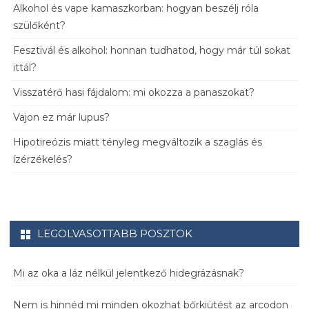
Alkohol és vape kamaszkorban: hogyan beszélj róla
szülőként?
Fesztivál és alkohol: honnan tudhatod, hogy már túl sokat
ittál?
Visszatérő hasi fájdalom: mi okozza a panaszokat?
Vajon ez már lupus?
Hipotireózis miatt tényleg megváltozik a szaglás és
ízérzékelés?
LEGOLVASOTTABB POSZTOK
Mi az oka a láz nélkül jelentkező hidegrázásnak?
Nem is hinnéd mi minden okozhat bőrkiütést az arcodon