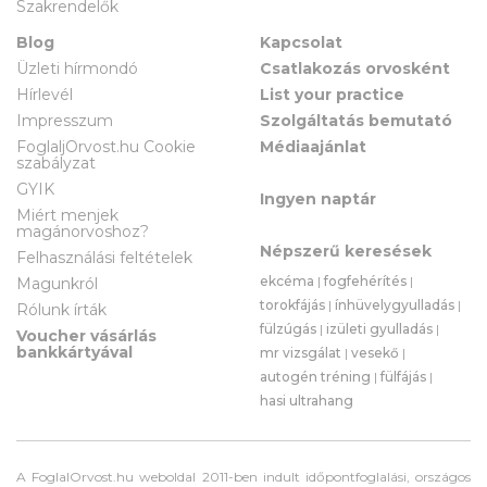
Szakrendelők
Blog
Kapcsolat
Üzleti hírmondó
Csatlakozás orvosként
Hírlevél
List your practice
Impresszum
Szolgáltatás bemutató
FoglaljOrvost.hu Cookie
Médiaajánlat
szabályzat
GYIK
Ingyen naptár
Miért menjek
magánorvoshoz?
Népszerű keresések
Felhasználási feltételek
ekcéma
|
fogfehérítés
|
Magunkról
torokfájás
|
ínhüvelygyulladás
|
Rólunk írták
fülzúgás
|
izületi gyulladás
|
Voucher vásárlás
bankkártyával
mr vizsgálat
|
vesekő
|
autogén tréning
|
fülfájás
|
hasi ultrahang
A FoglalOrvost.hu weboldal 2011-ben indult időpontfoglalási, országos