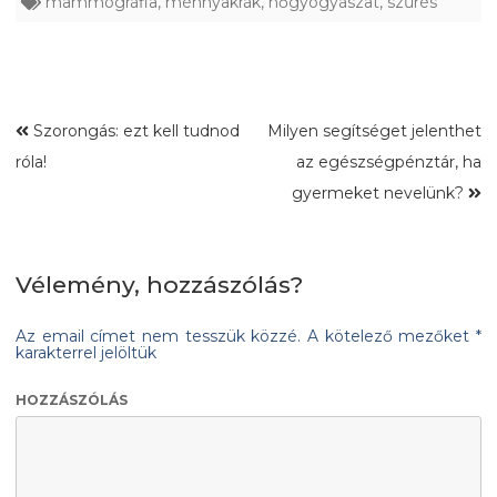
mammográfia
,
méhnyakrák
,
nőgyógyászat
,
szűrés
Szorongás: ezt kell tudnod
Milyen segítséget jelenthet
róla!
az egészségpénztár, ha
gyermeket nevelünk?
Vélemény, hozzászólás?
Az email címet nem tesszük közzé.
A kötelező mezőket
*
karakterrel jelöltük
HOZZÁSZÓLÁS