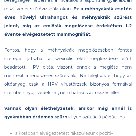
betegségek, érdemes a hivatalos álláspontnál gyakrabban
részt venni szűrővizsgálatokon.
Ez a méhnyakrák esetén
éves hüvelyi ultrahangot és méhnyakrák szűrést
jelent, míg az emlőrák megelőzése érdekében 1-2
évente elvégeztetett mammográfiát.
Fontos, hogy a méhnyakrák megelőzésében fontos
szerepet játszhat a szexuális élet megkezdése előtt
beadatott HPV oltás, viszont ennek a megléte nem
mentesít a rendszeres szűrés alól. Ne felejtsük el, hogy az
oltóanyag csak a HPV vírustörzsek bizonyos formáival
szemben nyújt védelmet, nem hatásos az összes ellen.
Vannak olyan élethelyzetek, amikor még ennél is
gyakrabban érdemes szűrni.
Ilyen szituáció például, ha…
a korábban elvégeztetett rákszűrésünk pozitív