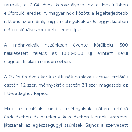
tartozik, a 0-64 éves korosztályban ez a legsűrűbben
előforduló eredet. A magyar nők között a legelterjedtebb
ráktípus az emlőrák, míg a méhnyakrák az 5. leggyakrabban
előforduló rákos megbetegedési típus.
A méhnyakrák hazánkban évente körülbelül 500
halálesetért felelős és 1000-1500 új érintett kerül
diagnosztizálásra minden évben.
A 25 és 64 éves kor közötti nők halálozási aránya emlőrák
esetén 1,2-szer, méhnyakrák esetén 3,1-szer magasabb az
EU-s átlaghoz képest.
Mind az emlőrák, mind a méhnyakrák időben történő
észlelésében és hatékony kezelésében kiemelt szerepet
játszanak az egészségügyi szűrések. Sajnos a szervezett