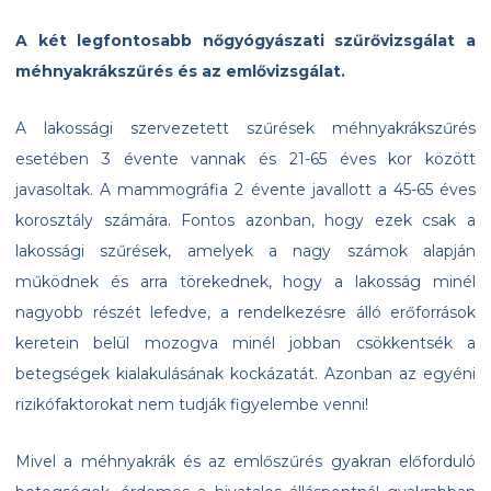
A két legfontosabb nőgyógyászati szűrővizsgálat a
méhnyakrákszűrés és az emlővizsgálat.
A lakossági szervezetett szűrések méhnyakrákszűrés
esetében 3 évente vannak és 21-65 éves kor között
javasoltak. A mammográfia 2 évente javallott a 45-65 éves
korosztály számára. Fontos azonban, hogy ezek csak a
lakossági szűrések, amelyek a nagy számok alapján
működnek és arra törekednek, hogy a lakosság minél
nagyobb részét lefedve, a rendelkezésre álló erőforrások
keretein belül mozogva minél jobban csökkentsék a
betegségek kialakulásának kockázatát. Azonban az egyéni
rizikófaktorokat nem tudják figyelembe venni!
Mivel a méhnyakrák és az emlőszűrés gyakran előforduló