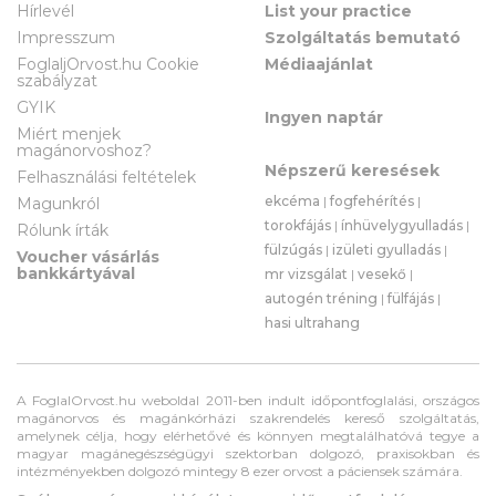
Hírlevél
List your practice
Impresszum
Szolgáltatás bemutató
FoglaljOrvost.hu Cookie
Médiaajánlat
szabályzat
GYIK
Ingyen naptár
Miért menjek
magánorvoshoz?
Népszerű keresések
Felhasználási feltételek
ekcéma
|
fogfehérítés
|
Magunkról
torokfájás
|
ínhüvelygyulladás
|
Rólunk írták
fülzúgás
|
izületi gyulladás
|
Voucher vásárlás
bankkártyával
mr vizsgálat
|
vesekő
|
autogén tréning
|
fülfájás
|
hasi ultrahang
A FoglalOrvost.hu weboldal 2011-ben indult időpontfoglalási, országos
magánorvos és magánkórházi szakrendelés kereső szolgáltatás,
amelynek célja, hogy elérhetővé és könnyen megtalálhatóvá tegye a
magyar magánegészségügyi szektorban dolgozó, praxisokban és
intézményekben dolgozó mintegy 8 ezer orvost a páciensek számára.