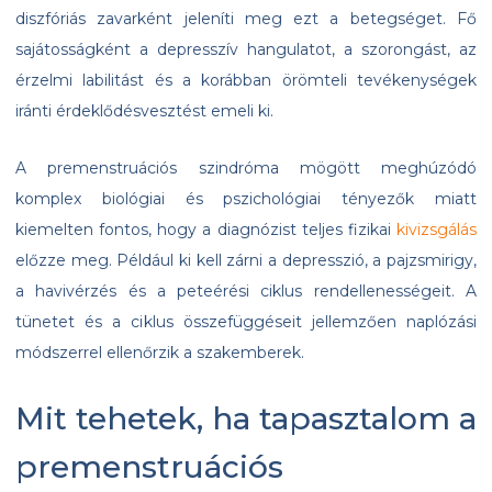
diszfóriás zavarként jeleníti meg ezt a betegséget. Fő
sajátosságként a depresszív hangulatot, a szorongást, az
érzelmi labilitást és a korábban örömteli tevékenységek
iránti érdeklődésvesztést emeli ki.
A premenstruációs szindróma mögött meghúzódó
komplex biológiai és pszichológiai tényezők miatt
kiemelten fontos, hogy a diagnózist teljes fizikai
kivizsgálás
előzze meg. Például ki kell zárni a depresszió, a pajzsmirigy,
a havivérzés és a peteérési ciklus rendellenességeit. A
tünetet és a ciklus összefüggéseit jellemzően naplózási
módszerrel ellenőrzik a szakemberek.
Mit tehetek, ha tapasztalom a
premenstruációs