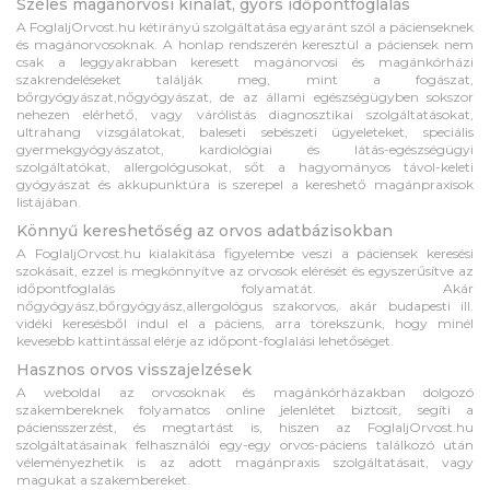
Széles magánorvosi kínálat, gyors időpontfoglalás
A FoglaljOrvost.hu kétirányú szolgáltatása egyaránt szól a pácienseknek
és magánorvosoknak. A honlap rendszerén keresztül a páciensek nem
csak a leggyakrabban keresett magánorvosi és magánkórházi
szakrendeléseket találják meg, mint a fogászat,
bőrgyógyászat,nőgyógyászat, de az állami egészségügyben sokszor
nehezen elérhető, vagy várólistás diagnosztikai szolgáltatásokat,
ultrahang vizsgálatokat, baleseti sebészeti ügyeleteket, speciális
gyermekgyógyászatot, kardiológiai és látás-egészségügyi
szolgáltatókat, allergológusokat, sőt a hagyományos távol-keleti
gyógyászat és akkupunktúra is szerepel a kereshető magánpraxisok
listájában.
Könnyű kereshetőség az orvos adatbázisokban
A FoglaljOrvost.hu kialakítása figyelembe veszi a páciensek keresési
szokásait, ezzel is megkönnyítve az orvosok elérését és egyszerűsítve az
időpontfoglalás folyamatát. Akár
nőgyógyász,bőrgyógyász,allergológus szakorvos, akár budapesti ill.
vidéki keresésből indul el a páciens, arra törekszünk, hogy minél
kevesebb kattintással elérje az időpont-foglalási lehetőséget.
Hasznos orvos visszajelzések
A weboldal az orvosoknak és magánkórházakban dolgozó
szakembereknek folyamatos online jelenlétet biztosít, segíti a
páciensszerzést, és megtartást is, hiszen az FoglaljOrvost.hu
szolgáltatásainak felhasználói egy-egy orvos-páciens találkozó után
véleményezhetik is az adott magánpraxis szolgáltatásait, vagy
magukat a szakembereket.