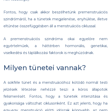
Fontos, hogy csak akkor beszélhetünk premenstruációs
szindrómáról, ha a tünetek megjelenése, enyhülése, illetve
eltűnése összefüggésben áll a menstruációs ciklussal.
A premenstruációs szindróma okai egyelőre nem
egyértelműek, a háttérben hormonális, genetikai,
viselkedési és táplálkozási faktorok is meghúzódnak.
Milyen tünetei vannak?
A sokféle tünet és a menstruációhoz kötődő normál testi
jelzések létezése nehézzé teszi a kóros állapotok
felismerését. Fontos, hogy a tünetek intenzitása és
gyakorisága változhat ciklusonként. Ez azt jelenti, hogy ha
egy-egy menstruáció előtti időszak könnyebb, az nem