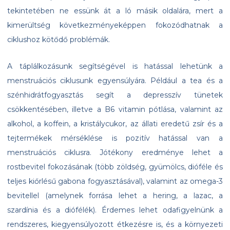
tekintetében ne essünk át a ló másik oldalára, mert a
kimerültség következményeképpen fokozódhatnak a
ciklushoz kötődő problémák.
A táplálkozásunk segítségével is hatással lehetünk a
menstruációs ciklusunk egyensúlyára. Például a tea és a
szénhidrátfogyasztás segít a depresszív tünetek
csökkentésében, illetve a B6 vitamin pótlása, valamint az
alkohol, a koffein, a kristálycukor, az állati eredetű zsír és a
tejtermékek mérséklése is pozitív hatással van a
menstruációs ciklusra. Jótékony eredménye lehet a
rostbevitel fokozásának (több zöldség, gyümölcs, dióféle és
teljes kiőrlésű gabona fogyasztásával), valamint az omega-3
bevitellel (amelynek forrása lehet a hering, a lazac, a
szardínia és a diófélék). Érdemes lehet odafigyelnünk a
rendszeres, kiegyensúlyozott étkezésre is, és a környezeti