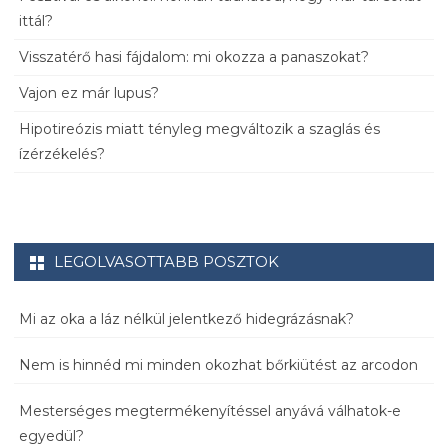
ittál?
Visszatérő hasi fájdalom: mi okozza a panaszokat?
Vajon ez már lupus?
Hipotireózis miatt tényleg megváltozik a szaglás és
ízérzékelés?
LEGOLVASOTTABB POSZTOK
Mi az oka a láz nélkül jelentkező hidegrázásnak?
Nem is hinnéd mi minden okozhat bőrkiütést az arcodon
Mesterséges megtermékenyítéssel anyává válhatok-e
egyedül?