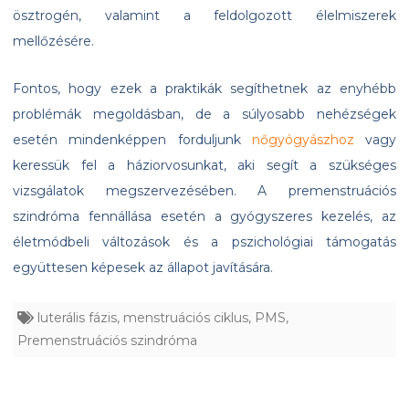
ösztrogén, valamint a feldolgozott élelmiszerek
mellőzésére.
Fontos, hogy ezek a praktikák segíthetnek az enyhébb
problémák megoldásban, de a súlyosabb nehézségek
esetén mindenképpen forduljunk
nőgyógyászhoz
vagy
keressük fel a háziorvosunkat, aki segít a szükséges
vizsgálatok megszervezésében. A premenstruációs
szindróma fennállása esetén a gyógyszeres kezelés, az
életmódbeli változások és a pszichológiai támogatás
együttesen képesek az állapot javítására.
luterális fázis
,
menstruációs ciklus
,
PMS
,
Premenstruációs szindróma