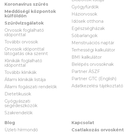
Koronavírus szűrés
Gyógyfürdők
Meddőségi központok
Háziorvosok
külföldön
Idősek otthona
Szűrővizsgálatok
Egészségházak
Orvosok foglalható
időponttal
Sóbarlangok
További orvosok
Menstruációs naptár
Orvosok időponttal
Terhességi kalkulátor
látogatás oka szerint
BMI kalkulátor
Klinikák foglalható
Belépés orvosoknak
időponttal
Partner ÁSZF
További klinikák
Partner GTC (English)
Állami klinikák listája
Adatkezelési tájékoztató
Állami fogászati rendelők
Dietetikusok
Gyógyászati
segédeszközök
Szakrendelők
Blog
Kapcsolat
Üzleti hírmondó
Csatlakozás orvosként