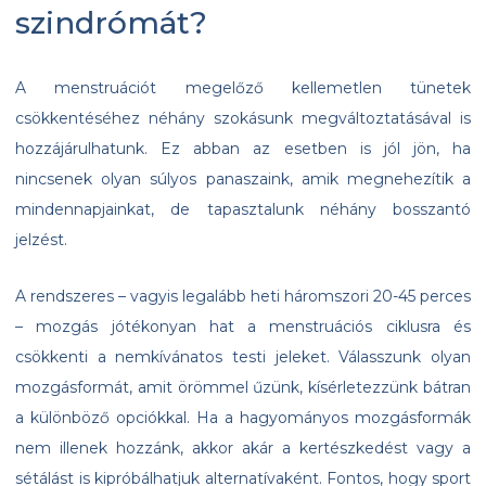
szindrómát?
A menstruációt megelőző kellemetlen tünetek
csökkentéséhez néhány szokásunk megváltoztatásával is
hozzájárulhatunk. Ez abban az esetben is jól jön, ha
nincsenek olyan súlyos panaszaink, amik megnehezítik a
mindennapjainkat, de tapasztalunk néhány bosszantó
jelzést.
A rendszeres – vagyis legalább heti háromszori 20-45 perces
– mozgás jótékonyan hat a menstruációs ciklusra és
csökkenti a nemkívánatos testi jeleket. Válasszunk olyan
mozgásformát, amit örömmel űzünk, kísérletezzünk bátran
a különböző opciókkal. Ha a hagyományos mozgásformák
nem illenek hozzánk, akkor akár a kertészkedést vagy a
sétálást is kipróbálhatjuk alternatívaként. Fontos, hogy sport