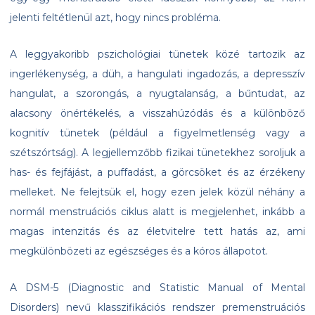
jelenti feltétlenül azt, hogy nincs probléma.
A leggyakoribb pszichológiai tünetek közé tartozik az
ingerlékenység, a düh, a hangulati ingadozás, a depresszív
hangulat, a szorongás, a nyugtalanság, a bűntudat, az
alacsony önértékelés, a visszahúzódás és a különböző
kognitív tünetek (például a figyelmetlenség vagy a
szétszórtság). A legjellemzőbb fizikai tünetekhez soroljuk a
has- és fejfájást, a puffadást, a görcsöket és az érzékeny
melleket. Ne felejtsük el, hogy ezen jelek közül néhány a
normál menstruációs ciklus alatt is megjelenhet, inkább a
magas intenzitás és az életvitelre tett hatás az, ami
megkülönbözeti az egészséges és a kóros állapotot.
A DSM-5 (Diagnostic and Statistic Manual of Mental
Disorders) nevű klasszifikációs rendszer premenstruációs