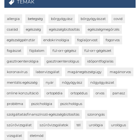
TÉMÁK
allergia
betegség
bőrgyógyász
bőrgyógyászat
covid
család
egészség
egészségbiztosítás
egészségmegőrzés
egészségpénztár
endokrinológia
foglaljorvost
fogorvos
fogászat
fájdalom
fül-orr-gégész
fül-orr-gégészet
gasztroenterológia
gasztroenterológus
időpontfoglalás
koronavírus
laborvizsgálat
magánegészségügy
magánorvos
mentális egészség
nyár
nőgyógyász
nőgyógyászat
online konzultáció
ortopédia
ortopédus
orvos
panasz
probléma
pszichológia
pszichológus
szolgáltatásfinanszírozó egészségbiztosítás
szorongás
szűrővizsgálat
szűrővizsgálatok
tél
urológia
urológus
vizsgálat
életmód