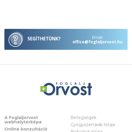
Email:
SEGÍTHETÜNK?
office@foglaljorvost.hu
A Foglaljorvost
Betegségek
webhelytérképe
Gyógyszertárak listája
Online konzultáció
Bioboltok listája