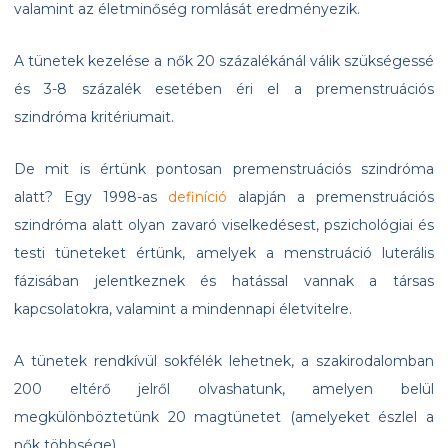
valamint az életminőség romlását eredményezik.
A tünetek kezelése a nők 20 százalékánál válik szükségessé
és 3-8 százalék esetében éri el a premenstruációs
szindróma kritériumait.
De mit is értünk pontosan premenstruációs szindróma
alatt? Egy 1998-as
definíció
alapján a premenstruációs
szindróma alatt olyan zavaró viselkedésest, pszichológiai és
testi tüneteket értünk, amelyek a menstruáció luterális
fázisában jelentkeznek és hatással vannak a társas
kapcsolatokra, valamint a mindennapi életvitelre.
A tünetek rendkívül sokfélék lehetnek, a szakirodalomban
200 eltérő jelről olvashatunk, amelyen belül
megkülönböztetünk 20 magtünetet (amelyeket észlel a
nők többsége).