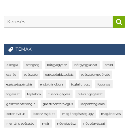
TÉMÁK
allergia
betegség
bőrgyógyász
bőrgyógyászat
covid
család
egészség
egészségbiztosítás
egészségmegőrzés
egészségpénztár
endokrinológia
foglaljorvost
fogorvos
fogászat
fájdalom
fül-orr-gégész
fül-orr-gégészet
gasztroenterológia
gasztroenterológus
időpontfoglalás
koronavírus
laborvizsgálat
magánegészségügy
magánorvos
mentális egészség
nyár
nőgyógyász
nőgyógyászat