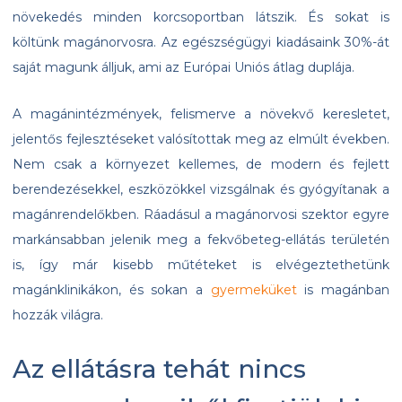
növekedés minden korcsoportban látszik. És sokat is
költünk magánorvosra. Az egészségügyi kiadásaink 30%-át
saját magunk álljuk, ami az Európai Uniós átlag duplája.
A magánintézmények, felismerve a növekvő keresletet,
jelentős fejlesztéseket valósítottak meg az elmúlt években.
Nem csak a környezet kellemes, de modern és fejlett
berendezésekkel, eszközökkel vizsgálnak és gyógyítanak a
magánrendelőkben. Ráadásul a magánorvosi szektor egyre
markánsabban jelenik meg a fekvőbeteg-ellátás területén
is, így már kisebb műtéteket is elvégeztethetünk
magánklinikákon, és sokan a
gyermeküket
is magánban
hozzák világra.
Az ellátásra tehát nincs