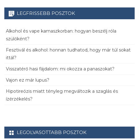
LEGFRISSEBB POSZTOK
Alkohol és vape kamaszkorban: hogyan beszélj róla
szülőként?
Fesztivál és alkohol: honnan tudhatod, hogy már túl sokat
ittál?
Visszatérő hasi fájdalom: mi okozza a panaszokat?
Vajon ez már lupus?
Hipotireózis miatt tényleg megváltozik a szaglás és
ízérzékelés?
LEGOLVASOTTABB POSZTOK