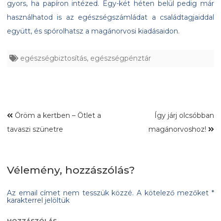
gyors, ha papíron intézed. Egy-két héten belül pedig már
használhatod is az egészségszámládat a családtagjaiddal
együtt, és spórolhatsz a magánorvosi kiadásaidon.
egészségbiztosítás
,
egészségpénztár
Öröm a kertben – Ötlet a
Így járj olcsóbban
tavaszi szünetre
magánorvoshoz!
Vélemény, hozzászólás?
Az email címet nem tesszük közzé.
A kötelező mezőket
*
karakterrel jelöltük