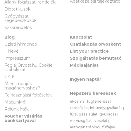
Adatkezelési tájékoztató
Állami fogászati rendelők
Dietetikusok
Gyógyászati
segédeszközök
Szakrendelők
Blog
Kapcsolat
Üzleti hírmondó
Csatlakozás orvosként
Hírlevél
List your practice
Impresszum
Szolgáltatás bemutató
FoglaljOrvost.hu Cookie
Médiaajánlat
szabályzat
GYIK
Ingyen naptár
Miért menjek
magánorvoshoz?
Népszerű keresések
Felhasználási feltételek
ekcéma
|
fogfehérítés
|
Magunkról
torokfájás
|
ínhüvelygyulladás
|
Rólunk írták
fülzúgás
|
izületi gyulladás
|
Voucher vásárlás
bankkártyával
mr vizsgálat
|
vesekő
|
autogén tréning
|
fülfájás
|