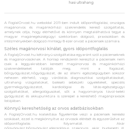
hasi ultrahang
A FoglalOrvost.hu weboldal 2011-ben indult időpontfoglalási, országos
magánorvos és magánkórházi szakrendelés kereső szolgáltatás,
amelynek célja, hogy elérhetővé és könnyen megtalálhatóvá tegye a
magyar magánegészségügyi szektorban dolgozó, praxisokban és
intézményekben dolgozó mintegy 8 ezer orvost a páciensek számára.
Széles magánorvosi kínálat, gyors időpontfoglalás
A FoglaljOrvost.hu kétirányú szolgáltatása egyaránt szól a pácienseknek
és magánorvosoknak. A honlap rendszerén keresztül a páciensek nem
csak a leggyakrabban keresett magánorvosi és magánkórházi
szakrendeléseket találják meg, mint a fogászat,
bőrgyógyászat,nőgyógyászat, de az állami egészségügyben sokszor
nehezen elérhető, vagy várólistás diagnosztikai szolgáltatásokat,
ultrahang vizsgálatokat, baleseti sebészeti ügyeleteket, speciális
gyermekgyógyászatot, kardiológiai és látás-egészségügyi
szolgáltatókat, allergológusokat, sőt a hagyományos távol-keleti
gyógyászat és akkupunktúra is szerepel a kereshető magánpraxisok
listájában.
Könnyű kereshetőség az orvos adatbázisokban
A FoglaljOrvost.hu kialakítása figyelembe veszi a páciensek keresési
szokásait, ezzel is megkönnyítve az orvosok elérését és egyszerűsítve az
időpontfoglalás folyamatát. Akár
nőgyógyász,bőrgyógyász,allergológus szakorvos, akár budapesti ill.