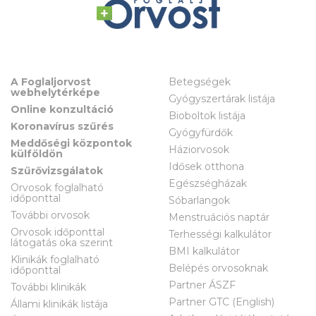
A Foglaljorvost
Betegségek
webhelytérképe
Gyógyszertárak listája
Online konzultáció
Bioboltok listája
Koronavírus szűrés
Gyógyfürdők
Meddőségi központok
Háziorvosok
külföldön
Idősek otthona
Szűrővizsgálatok
Egészségházak
Orvosok foglalható
időponttal
Sóbarlangok
További orvosok
Menstruációs naptár
Orvosok időponttal
Terhességi kalkulátor
látogatás oka szerint
BMI kalkulátor
Klinikák foglalható
Belépés orvosoknak
időponttal
Partner ÁSZF
További klinikák
Partner GTC (English)
Állami klinikák listája