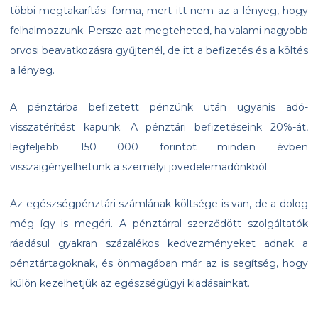
többi megtakarítási forma, mert itt nem az a lényeg, hogy
felhalmozzunk. Persze azt megteheted, ha valami nagyobb
orvosi beavatkozásra gyűjtenél, de itt a befizetés és a költés
a lényeg.
A pénztárba befizetett pénzünk után ugyanis adó-
visszatérítést kapunk. A pénztári befizetéseink 20%-át,
legfeljebb 150 000 forintot minden évben
visszaigényelhetünk a személyi jövedelemadónkból.
Az egészségpénztári számlának költsége is van, de a dolog
még így is megéri. A pénztárral szerződött szolgáltatók
ráadásul gyakran százalékos kedvezményeket adnak a
pénztártagoknak, és önmagában már az is segítség, hogy
külön kezelhetjük az egészségügyi kiadásainkat.