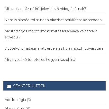
Mi az oka a láz nélkül jelentkező hidegrázásnak?
Nem is hinnéd mi minden okozhat bőrkiütést az arcodon
Mesterséges megtermékenyítéssel anyává válhatok-e
egyedül?
7 Jótékony hatása miatt érdemes hummuszt fogyasztani
Mik a vesekő tünetei és hogyan kezeljük?
SZAKTERÜLETEK
Addiktológia
(3)
Allergológia
(8)