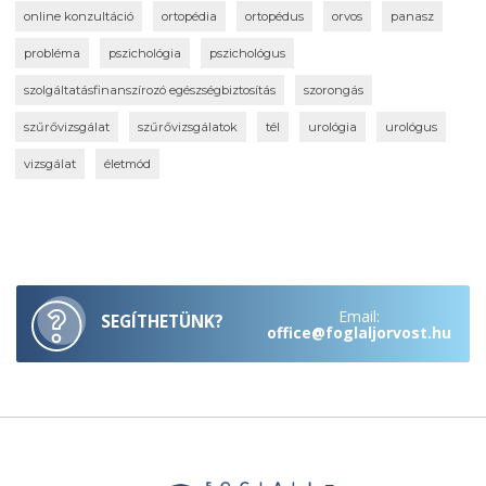
online konzultáció
ortopédia
ortopédus
orvos
panasz
probléma
pszichológia
pszichológus
szolgáltatásfinanszírozó egészségbiztosítás
szorongás
szűrővizsgálat
szűrővizsgálatok
tél
urológia
urológus
vizsgálat
életmód
Email:
SEGÍTHETÜNK?
office@foglaljorvost.hu