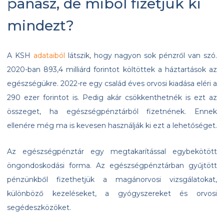
panasz, de miből fizetjük ki
mindezt?
A KSH
adataiból
látszik, hogy nagyon sok pénzről van szó.
2020-ban 893,4 milliárd forintot költöttek a háztartások az
egészségükre. 2022-re egy család éves orvosi kiadása eléri a
290 ezer forintot is. Pedig akár csökkenthetnék is ezt az
összeget, ha egészségpénztárból fizetnének. Ennek
ellenére még ma is kevesen használják ki ezt a lehetőséget.
Az egészségpénztár egy megtakarítással egybekötött
öngondoskodási forma. Az egészségpénztárban gyűjtött
pénzünkből fizethetjük a magánorvosi vizsgálatokat,
különböző kezeléseket, a gyógyszereket és orvosi
segédeszközöket.