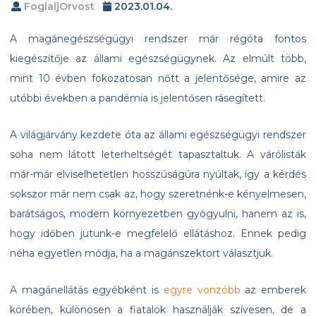
FoglaljOrvost
2023.01.04.
A magánegészségügyi rendszer már régóta fontos
kiegészítője az állami egészségügynek. Az elmúlt több,
mint 10 évben fokozatosan nőtt a jelentősége, amire az
utóbbi években a pandémia is jelentősen rásegített.
A világjárvány kezdete óta az állami egészségügyi rendszer
soha nem látott leterheltségét tapasztaltuk. A várólisták
már-már elviselhetetlen hosszúságúra nyúltak, így a kérdés
sokszor már nem csak az, hogy szeretnénk-e kényelmesen,
barátságos, modern környezetben gyógyulni, hanem az is,
hogy időben jutunk-e megfelelő ellátáshoz. Ennek pedig
néha egyetlen módja, ha a magánszektort választjuk.
A magánellátás egyébként is
egyre vonzóbb
az emberek
körében, különösen a fiatalok használják szívesen, de a