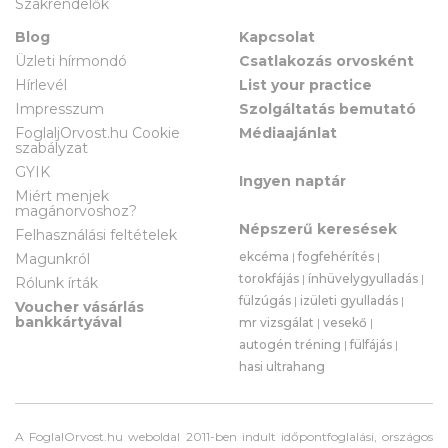
Szakrendelők
Blog
Kapcsolat
Üzleti hírmondó
Csatlakozás orvosként
Hírlevél
List your practice
Impresszum
Szolgáltatás bemutató
FoglaljOrvost.hu Cookie
Médiaajánlat
szabályzat
GYIK
Ingyen naptár
Miért menjek
magánorvoshoz?
Népszerű keresések
Felhasználási feltételek
ekcéma
|
fogfehérítés
|
Magunkról
torokfájás
|
ínhüvelygyulladás
|
Rólunk írták
fülzúgás
|
izületi gyulladás
|
Voucher vásárlás
bankkártyával
mr vizsgálat
|
vesekő
|
autogén tréning
|
fülfájás
|
hasi ultrahang
A FoglalOrvost.hu weboldal 2011-ben indult időpontfoglalási, országos