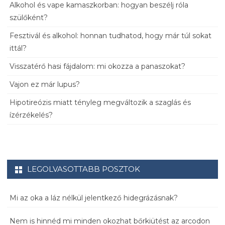
Alkohol és vape kamaszkorban: hogyan beszélj róla
szülőként?
Fesztivál és alkohol: honnan tudhatod, hogy már túl sokat
ittál?
Visszatérő hasi fájdalom: mi okozza a panaszokat?
Vajon ez már lupus?
Hipotireózis miatt tényleg megváltozik a szaglás és
ízérzékelés?
LEGOLVASOTTABB POSZTOK
Mi az oka a láz nélkül jelentkező hidegrázásnak?
Nem is hinnéd mi minden okozhat bőrkiütést az arcodon