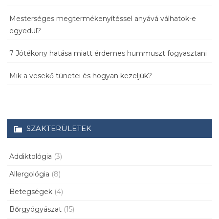
Mesterséges megtermékenyítéssel anyává válhatok-e
egyedül?
7 Jótékony hatása miatt érdemes hummuszt fogyasztani
Mik a vesekő tünetei és hogyan kezeljük?
SZAKTERÜLETEK
Addiktológia
(3)
Allergológia
(8)
Betegségek
(4)
Bőrgyógyászat
(15)