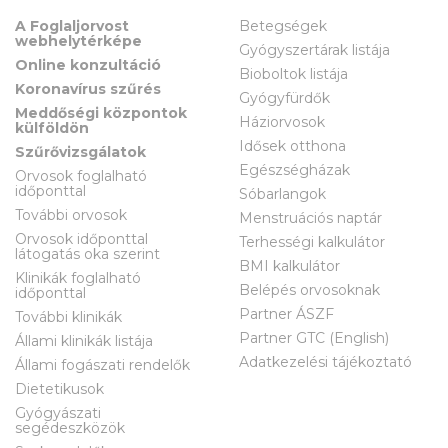
A Foglaljorvost
Betegségek
webhelytérképe
Gyógyszertárak listája
Online konzultáció
Bioboltok listája
Koronavírus szűrés
Gyógyfürdők
Meddőségi központok
Háziorvosok
külföldön
Idősek otthona
Szűrővizsgálatok
Egészségházak
Orvosok foglalható
időponttal
Sóbarlangok
További orvosok
Menstruációs naptár
Orvosok időponttal
Terhességi kalkulátor
látogatás oka szerint
BMI kalkulátor
Klinikák foglalható
Belépés orvosoknak
időponttal
Partner ÁSZF
További klinikák
Partner GTC (English)
Állami klinikák listája
Adatkezelési tájékoztató
Állami fogászati rendelők
Dietetikusok
Gyógyászati
segédeszközök