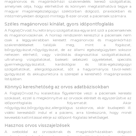
magánorvos és magánkórházi szakrendelés kereső szolgáltatás,
amelynek célja, hogy elérhetővé és könnyen megtalálhatóvá tegye a
magyar magánegészségügyi szektorban dolgozó, praxisokban és
intézményekben dolgozó mintegy 8 ezer orvost a páciensek számára.
Széles magánorvosi kínálat, gyors időpontfoglalás
A FoglaljOrvost.hu kétirányú szolgáltatása egyaránt szól a pácienseknek
és magánorvosoknak. A honlap rendszerén keresztül a páciensek nem
csak a leggyakrabban keresett magánorvosi és magánkórházi
szakrendeléseket találják meg, mint a fogászat,
bőrgyógyászat,nőgyógyászat, de az állami egészségügyben sokszor
nehezen elérhető, vagy várólistás diagnosztikai szolgáltatásokat,
ultrahang vizsgálatokat, baleseti sebészeti ügyeleteket, speciális
gyermekgyógyászatot, kardiológiai és látás-egészségügyi
szolgáltatókat, allergológusokat, sőt a hagyományos távol-keleti
gyógyászat és akkupunktúra is szerepel a kereshető magánpraxisok
listájában.
Könnyű kereshetőség az orvos adatbázisokban
A FoglaljOrvost.hu kialakítása figyelembe veszi a páciensek keresési
szokásait, ezzel is megkönnyítve az orvosok elérését és egyszerűsítve az
időpontfoglalás folyamatát. Akár
nőgyógyász,bőrgyógyász,allergológus szakorvos, akár budapesti ill.
vidéki keresésből indul el a páciens, arra törekszünk, hogy minél
kevesebb kattintással elérje az időpont-foglalási lehetőséget.
Hasznos orvos visszajelzések
A weboldal az orvosoknak és magánkórházakban dolgozó