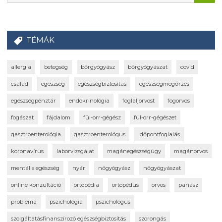
TÉMÁK
allergia
betegség
bőrgyógyász
bőrgyógyászat
covid
család
egészség
egészségbiztosítás
egészségmegőrzés
egészségpénztár
endokrinológia
foglaljorvost
fogorvos
fogászat
fájdalom
fül-orr-gégész
fül-orr-gégészet
gasztroenterológia
gasztroenterológus
időpontfoglalás
koronavírus
laborvizsgálat
magánegészségügy
magánorvos
mentális egészség
nyár
nőgyógyász
nőgyógyászat
online konzultáció
ortopédia
ortopédus
orvos
panasz
probléma
pszichológia
pszichológus
szolgáltatásfinanszírozó egészségbiztosítás
szorongás