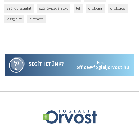
szűrővizsgálat
szűrővizsgálatok
tél
urológia
urológus
vizsgálat
életmód
Email:
SEGÍTHETÜNK?
office@foglaljorvost.hu