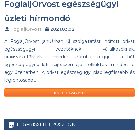
FoglaljOrvost egészségügyi
üzleti hírmondó
FoglaljOrvost
2021.03.02.
A FoglaljOrvost januárban új szolgáltatást indított privát
egészségügyi vezetőknek, vállalkozóknak,
praxisvezetőknek – minden szombat reggel a hét
egészségügyi-üzleti sajtószemléjét elküldjük mindössze
egy üzenetben. A privát egészségügyi piac legfrissebb és
legfontosabb…
Tovább olvasom »
LEGFRISSEBB POSZTOK