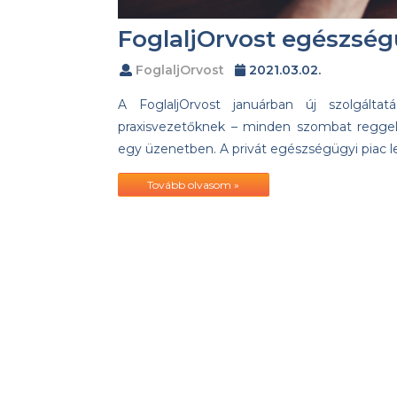
FoglaljOrvost egészség
FoglaljOrvost
2021.03.02.
A FoglaljOrvost januárban új szolgáltatá
praxisvezetőknek – minden szombat reggel 
egy üzenetben. A privát egészségügyi piac l
Tovább olvasom »