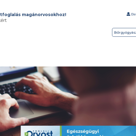
tfoglalás magánorvosokhoz!
Bel
kért
Bőrgyógyás