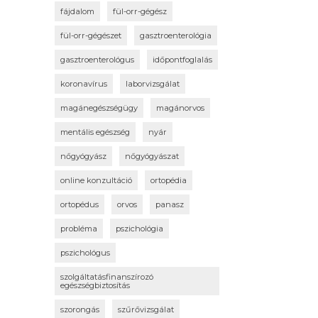
fájdalom
fül-orr-gégész
fül-orr-gégészet
gasztroenterológia
gasztroenterológus
időpontfoglalás
koronavírus
laborvizsgálat
magánegészségügy
magánorvos
mentális egészség
nyár
nőgyógyász
nőgyógyászat
online konzultáció
ortopédia
ortopédus
orvos
panasz
probléma
pszichológia
pszichológus
szolgáltatásfinanszírozó
egészségbiztosítás
szorongás
szűrővizsgálat