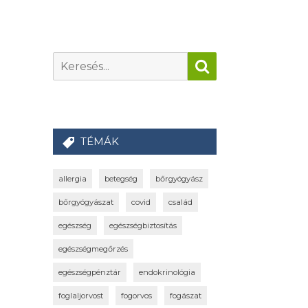
TÉMÁK
allergia
betegség
bőrgyógyász
bőrgyógyászat
covid
család
egészség
egészségbiztosítás
egészségmegőrzés
egészségpénztár
endokrinológia
foglaljorvost
fogorvos
fogászat