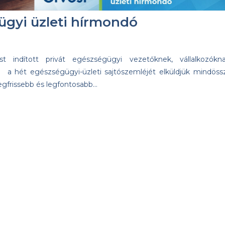
ügyi üzleti hírmondó
st indított privát egészségügyi vezetőknek, vállalkozókna
a hét egészségügyi-üzleti sajtószemléjét elküldjük mindöss
egfrissebb és legfontosabb…