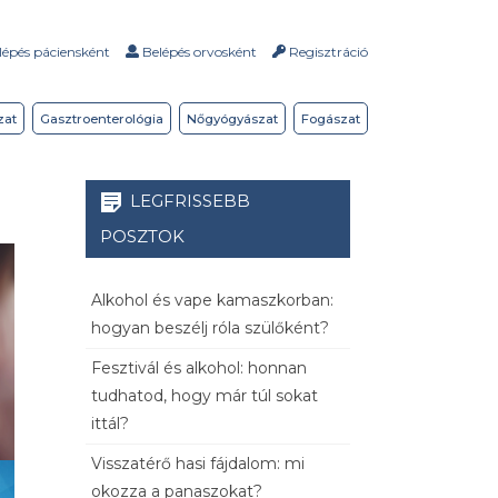
épés páciensként
Belépés orvosként
Regisztráció
zat
Gasztroenterológia
Nőgyógyászat
Fogászat
LEGFRISSEBB
POSZTOK
Alkohol és vape kamaszkorban:
hogyan beszélj róla szülőként?
Fesztivál és alkohol: honnan
tudhatod, hogy már túl sokat
ittál?
Visszatérő hasi fájdalom: mi
okozza a panaszokat?