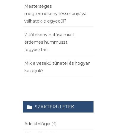
Mesterséges
megtermékenyítéssel anyává
válhatok-e egyedül?
7 Jótékony hatása miatt
érdemes hummuszt
fogyasztani
Mik a vesekő tünetei és hogyan
kezeljük?
SZAKTERÜLETEK
Addiktológia
(3)