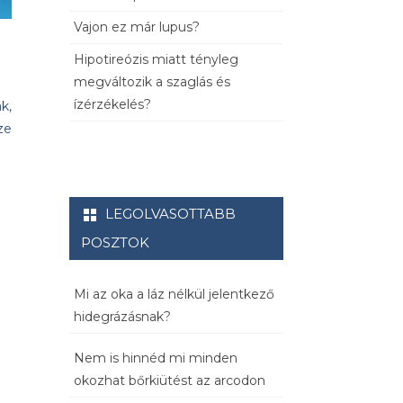
Vajon ez már lupus?
Hipotireózis miatt tényleg
megváltozik a szaglás és
ízérzékelés?
k,
ze
LEGOLVASOTTABB
POSZTOK
Mi az oka a láz nélkül jelentkező
hidegrázásnak?
Nem is hinnéd mi minden
okozhat bőrkiütést az arcodon