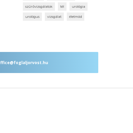
szűrővizsgálatok
tél
urológia
urológus
vizsgálat
életmód
ffice@foglaljorvost.hu