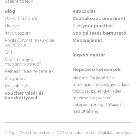
Szakrendelők
Blog
Kapcsolat
Üzleti hírmondó
Csatlakozás orvosként
Hírlevél
List your practice
Impresszum
Szolgáltatás bemutató
FoglaljOrvost.hu Cookie
Médiaajánlat
szabályzat
GYIK
Ingyen naptár
Miért menjek
magánorvoshoz?
Népszerű keresések
Felhasználási feltételek
ekcéma
|
fogfehérítés
|
Magunkról
torokfájás
|
ínhüvelygyulladás
|
Rólunk írták
fülzúgás
|
izületi gyulladás
|
Voucher vásárlás
bankkártyával
mr vizsgálat
|
vesekő
|
autogén tréning
|
fülfájás
|
hasi ultrahang
A FoglalOrvost.hu weboldal 2011-ben indult időpontfoglalási, országos