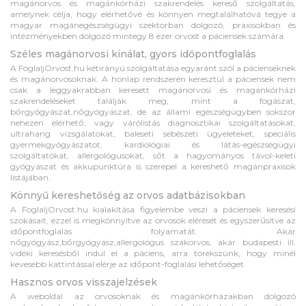
magánorvos és magánkórházi szakrendelés kereső szolgáltatás,
amelynek célja, hogy elérhetővé és könnyen megtalálhatóvá tegye a
magyar magánegészségügyi szektorban dolgozó, praxisokban és
intézményekben dolgozó mintegy 8 ezer orvost a páciensek számára.
Széles magánorvosi kínálat, gyors időpontfoglalás
A FoglaljOrvost.hu kétirányú szolgáltatása egyaránt szól a pácienseknek
és magánorvosoknak. A honlap rendszerén keresztül a páciensek nem
csak a leggyakrabban keresett magánorvosi és magánkórházi
szakrendeléseket találják meg, mint a fogászat,
bőrgyógyászat,nőgyógyászat, de az állami egészségügyben sokszor
nehezen elérhető, vagy várólistás diagnosztikai szolgáltatásokat,
ultrahang vizsgálatokat, baleseti sebészeti ügyeleteket, speciális
gyermekgyógyászatot, kardiológiai és látás-egészségügyi
szolgáltatókat, allergológusokat, sőt a hagyományos távol-keleti
gyógyászat és akkupunktúra is szerepel a kereshető magánpraxisok
listájában.
Könnyű kereshetőség az orvos adatbázisokban
A FoglaljOrvost.hu kialakítása figyelembe veszi a páciensek keresési
szokásait, ezzel is megkönnyítve az orvosok elérését és egyszerűsítve az
időpontfoglalás folyamatát. Akár
nőgyógyász,bőrgyógyász,allergológus szakorvos, akár budapesti ill.
vidéki keresésből indul el a páciens, arra törekszünk, hogy minél
kevesebb kattintással elérje az időpont-foglalási lehetőséget.
Hasznos orvos visszajelzések
A weboldal az orvosoknak és magánkórházakban dolgozó