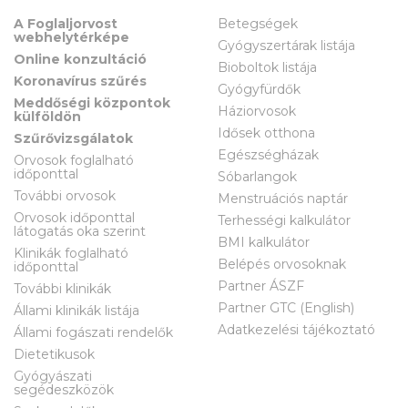
A Foglaljorvost
Betegségek
webhelytérképe
Gyógyszertárak listája
Online konzultáció
Bioboltok listája
Koronavírus szűrés
Gyógyfürdők
Meddőségi központok
Háziorvosok
külföldön
Idősek otthona
Szűrővizsgálatok
Egészségházak
Orvosok foglalható
időponttal
Sóbarlangok
További orvosok
Menstruációs naptár
Orvosok időponttal
Terhességi kalkulátor
látogatás oka szerint
BMI kalkulátor
Klinikák foglalható
Belépés orvosoknak
időponttal
Partner ÁSZF
További klinikák
Partner GTC (English)
Állami klinikák listája
Adatkezelési tájékoztató
Állami fogászati rendelők
Dietetikusok
Gyógyászati
segédeszközök