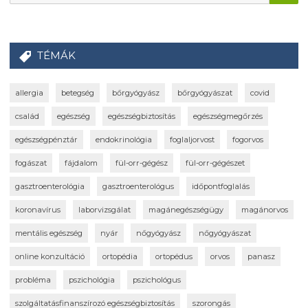
TÉMÁK
allergia
betegség
bőrgyógyász
bőrgyógyászat
covid
család
egészség
egészségbiztosítás
egészségmegőrzés
egészségpénztár
endokrinológia
foglaljorvost
fogorvos
fogászat
fájdalom
fül-orr-gégész
fül-orr-gégészet
gasztroenterológia
gasztroenterológus
időpontfoglalás
koronavírus
laborvizsgálat
magánegészségügy
magánorvos
mentális egészség
nyár
nőgyógyász
nőgyógyászat
online konzultáció
ortopédia
ortopédus
orvos
panasz
probléma
pszichológia
pszichológus
szolgáltatásfinanszírozó egészségbiztosítás
szorongás