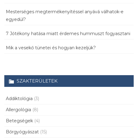
Mesterséges megtermékenyítéssel anyává válhatok-e
egyedül?
7 Jótékony hatása miatt érdemes hummuszt fogyasztani
Mik a vesekő tünetei és hogyan kezeljük?
SZAKTERÜLETEK
Addiktológia
(3)
Allergológia
(8)
Betegségek
(4)
Bőrgyógyászat
(15)