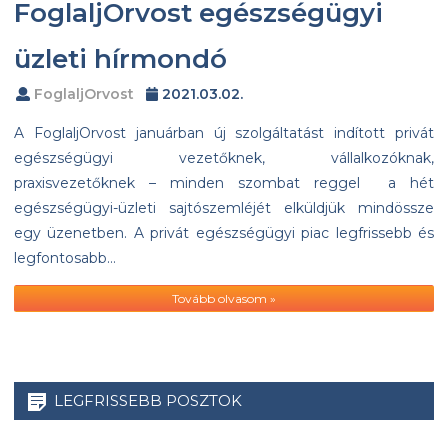
FoglaljOrvost egészségügyi
üzleti hírmondó
FoglaljOrvost
2021.03.02.
A FoglaljOrvost januárban új szolgáltatást indított privát
egészségügyi vezetőknek, vállalkozóknak,
praxisvezetőknek – minden szombat reggel a hét
egészségügyi-üzleti sajtószemléjét elküldjük mindössze
egy üzenetben. A privát egészségügyi piac legfrissebb és
legfontosabb…
Tovább olvasom »
LEGFRISSEBB POSZTOK