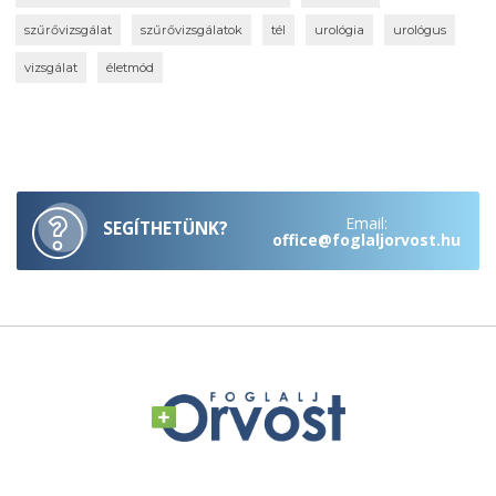
szűrővizsgálat
szűrővizsgálatok
tél
urológia
urológus
vizsgálat
életmód
Email:
SEGÍTHETÜNK?
office@foglaljorvost.hu