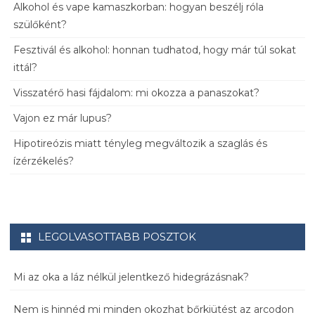
Alkohol és vape kamaszkorban: hogyan beszélj róla
szülőként?
Fesztivál és alkohol: honnan tudhatod, hogy már túl sokat
ittál?
Visszatérő hasi fájdalom: mi okozza a panaszokat?
Vajon ez már lupus?
Hipotireózis miatt tényleg megváltozik a szaglás és
ízérzékelés?
LEGOLVASOTTABB POSZTOK
Mi az oka a láz nélkül jelentkező hidegrázásnak?
Nem is hinnéd mi minden okozhat bőrkiütést az arcodon