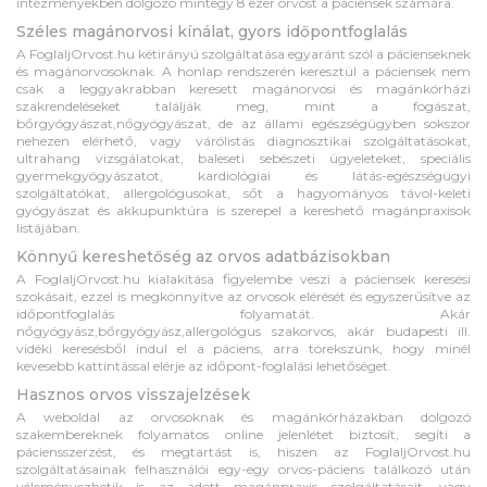
intézményekben dolgozó mintegy 8 ezer orvost a páciensek számára.
Széles magánorvosi kínálat, gyors időpontfoglalás
A FoglaljOrvost.hu kétirányú szolgáltatása egyaránt szól a pácienseknek
és magánorvosoknak. A honlap rendszerén keresztül a páciensek nem
csak a leggyakrabban keresett magánorvosi és magánkórházi
szakrendeléseket találják meg, mint a fogászat,
bőrgyógyászat,nőgyógyászat, de az állami egészségügyben sokszor
nehezen elérhető, vagy várólistás diagnosztikai szolgáltatásokat,
ultrahang vizsgálatokat, baleseti sebészeti ügyeleteket, speciális
gyermekgyógyászatot, kardiológiai és látás-egészségügyi
szolgáltatókat, allergológusokat, sőt a hagyományos távol-keleti
gyógyászat és akkupunktúra is szerepel a kereshető magánpraxisok
listájában.
Könnyű kereshetőség az orvos adatbázisokban
A FoglaljOrvost.hu kialakítása figyelembe veszi a páciensek keresési
szokásait, ezzel is megkönnyítve az orvosok elérését és egyszerűsítve az
időpontfoglalás folyamatát. Akár
nőgyógyász,bőrgyógyász,allergológus szakorvos, akár budapesti ill.
vidéki keresésből indul el a páciens, arra törekszünk, hogy minél
kevesebb kattintással elérje az időpont-foglalási lehetőséget.
Hasznos orvos visszajelzések
A weboldal az orvosoknak és magánkórházakban dolgozó
szakembereknek folyamatos online jelenlétet biztosít, segíti a
páciensszerzést, és megtartást is, hiszen az FoglaljOrvost.hu
szolgáltatásainak felhasználói egy-egy orvos-páciens találkozó után
véleményezhetik is az adott magánpraxis szolgáltatásait, vagy