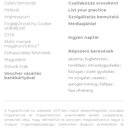
Üzleti hírmondó
Csatlakozás orvosként
Hírlevél
List your practice
Impresszum
Szolgáltatás bemutató
FoglaljOrvost.hu Cookie
Médiaajánlat
szabályzat
GYIK
Ingyen naptár
Miért menjek
magánorvoshoz?
Népszerű keresések
Felhasználási feltételek
ekcéma
|
fogfehérítés
|
Magunkról
torokfájás
|
ínhüvelygyulladás
|
Rólunk írták
fülzúgás
|
izületi gyulladás
|
Voucher vásárlás
bankkártyával
mr vizsgálat
|
vesekő
|
autogén tréning
|
fülfájás
|
hasi ultrahang
A FoglalOrvost.hu weboldal 2011-ben indult időpontfoglalási, országos
magánorvos és magánkórházi szakrendelés kereső szolgáltatás,
amelynek célja, hogy elérhetővé és könnyen megtalálhatóvá tegye a
magyar magánegészségügyi szektorban dolgozó, praxisokban és