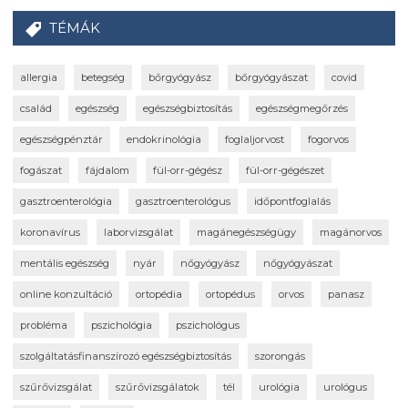
TÉMÁK
allergia
betegség
bőrgyógyász
bőrgyógyászat
covid
család
egészség
egészségbiztosítás
egészségmegőrzés
egészségpénztár
endokrinológia
foglaljorvost
fogorvos
fogászat
fájdalom
fül-orr-gégész
fül-orr-gégészet
gasztroenterológia
gasztroenterológus
időpontfoglalás
koronavírus
laborvizsgálat
magánegészségügy
magánorvos
mentális egészség
nyár
nőgyógyász
nőgyógyászat
online konzultáció
ortopédia
ortopédus
orvos
panasz
probléma
pszichológia
pszichológus
szolgáltatásfinanszírozó egészségbiztosítás
szorongás
szűrővizsgálat
szűrővizsgálatok
tél
urológia
urológus