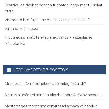
Fesztivál és alkohol: honnan tudhatod, hogy már túl sokat
ittál?
Visszatérő hasi fájdalom: mi okozza a panaszokat?
Vajon ez már lupus?
Hipotireózis miatt tényleg megváltozik a szaglás és
ízérzékelés?
LEGOLVASOTTABB POSZTOK
Mi az oka a láz nélkül jelentkező hidegrázásnak?
Nem is hinnéd mi minden okozhat bőrkiütést az arcodon
Mesterséges megtermékenyítéssel anyává válhatok-e