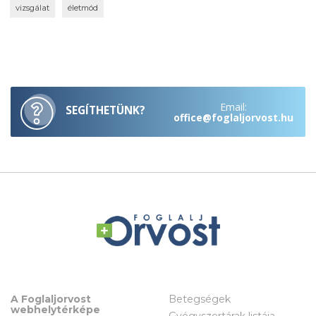
vizsgálat
életmód
Email:
SEGÍTHETÜNK?
office@foglaljorvost.hu
A Foglaljorvost
Betegségek
webhelytérképe
Gyógyszertárak listája