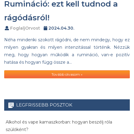
Rumináció: ezt kell tudnod a
rágódásról!
FoglaljOrvost
2024.04.30.
Néha mindenki szokott rágódni, de nem mindegy, hogy ez
milyen gyakran és milyen intenzitással történik. Nézzük
meg, hogy hogyan működik a rumináció, van-e pozitív
hatása és hogyan függ össze a…
Tovább olvasom »
LEGFRISSEBB POSZTOK
Alkohol és vape kamaszkorban: hogyan beszélj róla
szülőként?