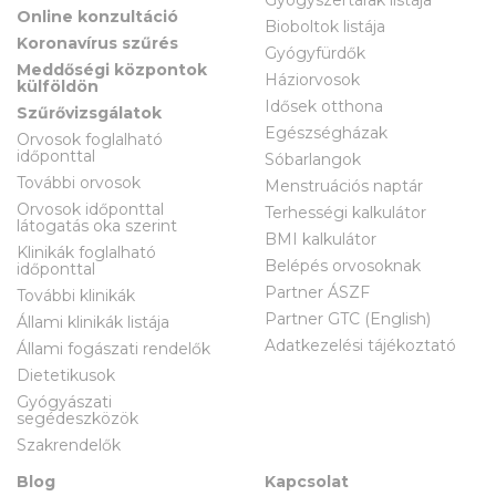
Online konzultáció
Bioboltok listája
Koronavírus szűrés
Gyógyfürdők
Meddőségi központok
Háziorvosok
külföldön
Idősek otthona
Szűrővizsgálatok
Egészségházak
Orvosok foglalható
időponttal
Sóbarlangok
További orvosok
Menstruációs naptár
Orvosok időponttal
Terhességi kalkulátor
látogatás oka szerint
BMI kalkulátor
Klinikák foglalható
Belépés orvosoknak
időponttal
Partner ÁSZF
További klinikák
Partner GTC (English)
Állami klinikák listája
Adatkezelési tájékoztató
Állami fogászati rendelők
Dietetikusok
Gyógyászati
segédeszközök
Szakrendelők
Blog
Kapcsolat