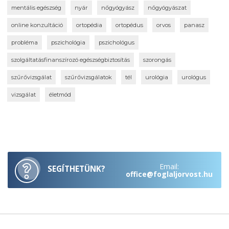
mentális egészség
nyár
nőgyógyász
nőgyógyászat
online konzultáció
ortopédia
ortopédus
orvos
panasz
probléma
pszichológia
pszichológus
szolgáltatásfinanszírozó egészségbiztosítás
szorongás
szűrővizsgálat
szűrővizsgálatok
tél
urológia
urológus
vizsgálat
életmód
Email:
SEGÍTHETÜNK?
office@foglaljorvost.hu