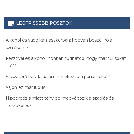
LEGFRISSEBB POSZTOK
Alkohol és vape kamaszkorban: hogyan beszélj róla
szülőként?
Fesztivál és alkohol: honnan tudhatod, hogy már túl sokat
ittál?
Visszatérő hasi fájdalom: mi okozza a panaszokat?
Vajon ez már lupus?
Hipotireózis miatt tényleg megváltozik a szaglás és
ízérzékelés?