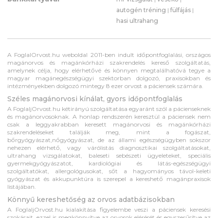
autogén tréning
|
fülfájás
|
hasi ultrahang
A FoglalOrvost.hu weboldal 2011-ben indult időpontfoglalási, országos
magánorvos és magánkórházi szakrendelés kereső szolgáltatás,
amelynek célja, hogy elérhetővé és könnyen megtalálhatóvá tegye a
magyar magánegészségügyi szektorban dolgozó, praxisokban és
intézményekben dolgozó mintegy 8 ezer orvost a páciensek számára.
Széles magánorvosi kínálat, gyors időpontfoglalás
A FoglaljOrvost.hu kétirányú szolgáltatása egyaránt szól a pácienseknek
és magánorvosoknak. A honlap rendszerén keresztül a páciensek nem
csak a leggyakrabban keresett magánorvosi és magánkórházi
szakrendeléseket találják meg, mint a fogászat,
bőrgyógyászat,nőgyógyászat, de az állami egészségügyben sokszor
nehezen elérhető, vagy várólistás diagnosztikai szolgáltatásokat,
ultrahang vizsgálatokat, baleseti sebészeti ügyeleteket, speciális
gyermekgyógyászatot, kardiológiai és látás-egészségügyi
szolgáltatókat, allergológusokat, sőt a hagyományos távol-keleti
gyógyászat és akkupunktúra is szerepel a kereshető magánpraxisok
listájában.
Könnyű kereshetőség az orvos adatbázisokban
A FoglaljOrvost.hu kialakítása figyelembe veszi a páciensek keresési
szokásait, ezzel is megkönnyítve az orvosok elérését és egyszerűsítve az