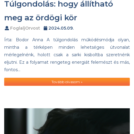
Túlgondolás: hogy állítható
meg az ördögi kör
FoglaljOrvost
2024.05.09.
Írta: Bodor Anna A túlgondolás működésmódja olyan,
mintha a térképen minden lehetséges útvonalat
mérlegelnénk, holott csak a sarki kisboltba szeretnénk
eljutni. Ez a folyamat rengeteg energiát felemészt és más,
fontos…
Tovább olvasom »