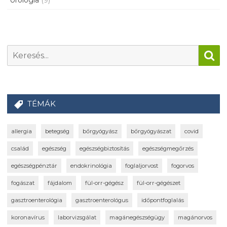
Urológia
(9)
TÉMÁK
allergia
betegség
bőrgyógyász
bőrgyógyászat
covid
család
egészség
egészségbiztosítás
egészségmegőrzés
egészségpénztár
endokrinológia
foglaljorvost
fogorvos
fogászat
fájdalom
fül-orr-gégész
fül-orr-gégészet
gasztroenterológia
gasztroenterológus
időpontfoglalás
koronavírus
laborvizsgálat
magánegészségügy
magánorvos