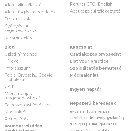
Partner GTC (English)
Állami klinikák listája
Adatkezelési tájékoztató
Állami fogászati rendelők
Dietetikusok
Gyógyászati
segédeszközök
Szakrendelők
Blog
Kapcsolat
Üzleti hírmondó
Csatlakozás orvosként
Hírlevél
List your practice
Impresszum
Szolgáltatás bemutató
FoglaljOrvost.hu Cookie
Médiaajánlat
szabályzat
GYIK
Ingyen naptár
Miért menjek
magánorvoshoz?
Népszerű keresések
Felhasználási feltételek
ekcéma
|
fogfehérítés
|
Magunkról
torokfájás
|
ínhüvelygyulladás
|
Rólunk írták
fülzúgás
|
izületi gyulladás
|
Voucher vásárlás
bankkártyával
mr vizsgálat
|
vesekő
|