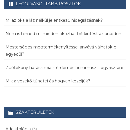
LEGOLVASOTTABB POSZTOK
Mi az oka a láz nélkül jelentkező hidegrázásnak?
Nem is hinnéd mi minden okozhat bőrkiütést az arcodon
Mesterséges megtermékenyítéssel anyává válhatok-e
egyedül?
7 Jótékony hatása miatt érdemes hummuszt fogyasztani
Mik a vesekő tünetei és hogyan kezeljük?
SZAKTERÜLETEK
Addiktológia
(3)