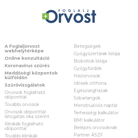
A Foglaljorvost
Betegségek
webhelytérképe
Gyógyszertárak listája
Online konzultáció
Bioboltok listája
Koronavírus szűrés
Gyógyfürdők
Meddőségi központok
Háziorvosok
külföldön
Idősek otthona
Szűrővizsgálatok
Egészségházak
Orvosok foglalható
időponttal
Sóbarlangok
További orvosok
Menstruációs naptár
Orvosok időponttal
Terhességi kalkulátor
látogatás oka szerint
BMI kalkulátor
Klinikák foglalható
Belépés orvosoknak
időponttal
Partner ÁSZF
További klinikák