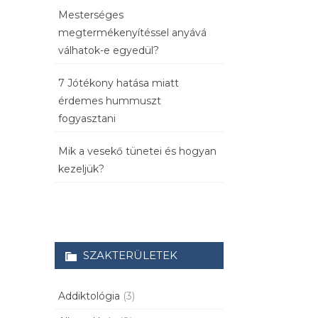
Mesterséges
megtermékenyítéssel anyává
válhatok-e egyedül?
7 Jótékony hatása miatt
érdemes hummuszt
fogyasztani
Mik a vesekő tünetei és hogyan
kezeljük?
SZAKTERÜLETEK
Addiktológia
(3)