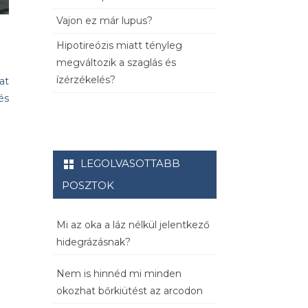
Vajon ez már lupus?
Hipotireózis miatt tényleg
megváltozik a szaglás és
ízérzékelés?
at
és
LEGOLVASOTTABB
POSZTOK
Mi az oka a láz nélkül jelentkező
hidegrázásnak?
Nem is hinnéd mi minden
okozhat bőrkiütést az arcodon