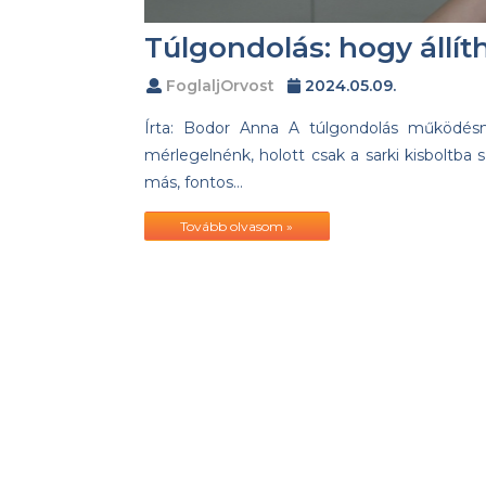
Túlgondolás: hogy állít
FoglaljOrvost
2024.05.09.
Írta: Bodor Anna A túlgondolás működés
mérlegelnénk, holott csak a sarki kisboltba
más, fontos…
Tovább olvasom »