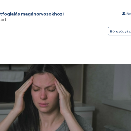
tfoglalás magánorvosokhoz!
Bel
kért
Bőrgyógyás