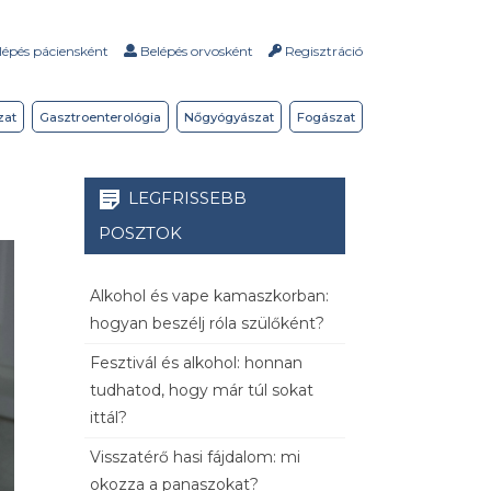
épés páciensként
Belépés orvosként
Regisztráció
zat
Gasztroenterológia
Nőgyógyászat
Fogászat
LEGFRISSEBB
POSZTOK
Alkohol és vape kamaszkorban:
hogyan beszélj róla szülőként?
Fesztivál és alkohol: honnan
tudhatod, hogy már túl sokat
ittál?
Visszatérő hasi fájdalom: mi
okozza a panaszokat?