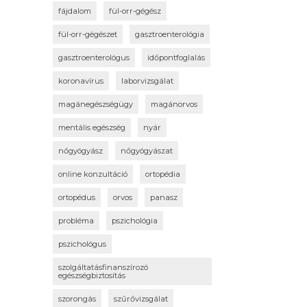
fájdalom
fül-orr-gégész
fül-orr-gégészet
gasztroenterológia
gasztroenterológus
időpontfoglalás
koronavírus
laborvizsgálat
magánegészségügy
magánorvos
mentális egészség
nyár
nőgyógyász
nőgyógyászat
online konzultáció
ortopédia
ortopédus
orvos
panasz
probléma
pszichológia
pszichológus
szolgáltatásfinanszírozó
egészségbiztosítás
szorongás
szűrővizsgálat