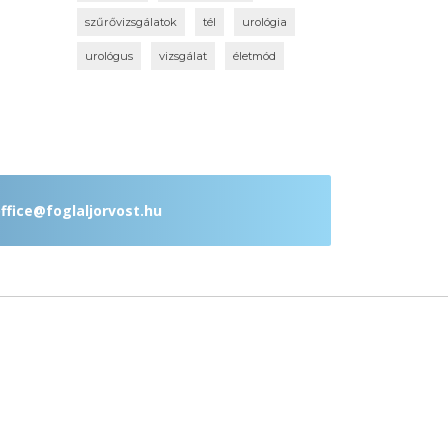
szűrővizsgálatok
tél
urológia
urológus
vizsgálat
életmód
ffice@foglaljorvost.hu