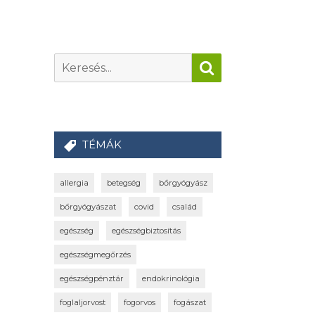
TÉMÁK
allergia
betegség
bőrgyógyász
bőrgyógyászat
covid
család
egészség
egészségbiztosítás
egészségmegőrzés
egészségpénztár
endokrinológia
foglaljorvost
fogorvos
fogászat