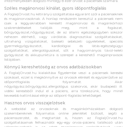
intézményekben dolgozó mintegy 8 ezer orvost a páciensek számára.
Széles magánorvosi kínálat, gyors időpontfoglalás
A FoglaljOrvost.hu kétirányú szolgáltatása egyaránt szól a pácienseknek
és magánorvosoknak. A honlap rendszerén keresztül a páciensek nem
csak a leggyakrabban keresett magánorvosi és magánkórházi
szakrendeléseket találják meg, mint a fogászat,
bőrgyógyászat,nőgyógyászat, de az állami egészségügyben sokszor
nehezen elérhető, vagy várólistás diagnosztikai szolgáltatásokat,
ultrahang vizsgálatokat, baleseti sebészeti ügyeleteket, speciális
gyermekgyógyászatot, kardiológiai és látás-egészségügyi
szolgáltatókat, allergológusokat, sőt a hagyományos távol-keleti
gyógyászat és akkupunktúra is szerepel a kereshető magánpraxisok
listájában.
Könnyű kereshetőség az orvos adatbázisokban
A FoglaljOrvost.hu kialakítása figyelembe veszi a páciensek keresési
szokásait, ezzel is megkönnyítve az orvosok elérését és egyszerűsítve az
időpontfoglalás folyamatát. Akár
nőgyógyász,bőrgyógyász,allergológus szakorvos, akár budapesti ill.
vidéki keresésből indul el a páciens, arra törekszünk, hogy minél
kevesebb kattintással elérje az időpont-foglalási lehetőséget.
Hasznos orvos visszajelzések
A weboldal az orvosoknak és magánkórházakban dolgozó
szakembereknek folyamatos online jelenlétet biztosít, segíti a
páciensszerzést, és megtartást is, hiszen az FoglaljOrvost.hu
szolgáltatásainak felhasználói egy-egy orvos-páciens találkozó után
véleményezhetik is az adott magánpraxis szolgáltatásait, vagy