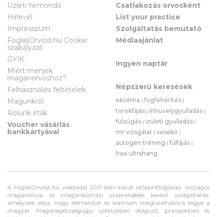
Üzleti hírmondó
Csatlakozás orvosként
Hírlevél
List your practice
Impresszum
Szolgáltatás bemutató
FoglaljOrvost.hu Cookie
Médiaajánlat
szabályzat
GYIK
Ingyen naptár
Miért menjek
magánorvoshoz?
Népszerű keresések
Felhasználási feltételek
ekcéma
|
fogfehérítés
|
Magunkról
torokfájás
|
ínhüvelygyulladás
|
Rólunk írták
fülzúgás
|
izületi gyulladás
|
Voucher vásárlás
bankkártyával
mr vizsgálat
|
vesekő
|
autogén tréning
|
fülfájás
|
hasi ultrahang
A FoglalOrvost.hu weboldal 2011-ben indult időpontfoglalási, országos
magánorvos és magánkórházi szakrendelés kereső szolgáltatás,
amelynek célja, hogy elérhetővé és könnyen megtalálhatóvá tegye a
magyar magánegészségügyi szektorban dolgozó, praxisokban és