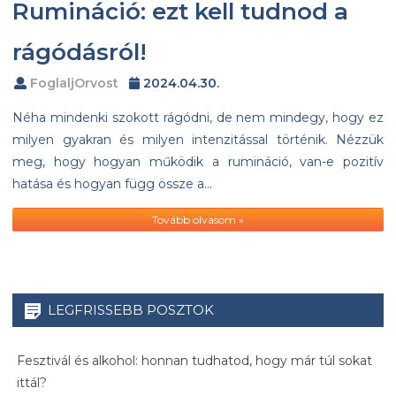
Rumináció: ezt kell tudnod a
rágódásról!
FoglaljOrvost
2024.04.30.
Néha mindenki szokott rágódni, de nem mindegy, hogy ez
milyen gyakran és milyen intenzitással történik. Nézzük
meg, hogy hogyan működik a rumináció, van-e pozitív
hatása és hogyan függ össze a…
Tovább olvasom »
LEGFRISSEBB POSZTOK
Fesztivál és alkohol: honnan tudhatod, hogy már túl sokat
ittál?