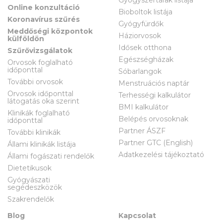
Online konzultáció
Bioboltok listája
Koronavírus szűrés
Gyógyfürdők
Meddőségi központok
Háziorvosok
külföldön
Idősek otthona
Szűrővizsgálatok
Egészségházak
Orvosok foglalható
időponttal
Sóbarlangok
További orvosok
Menstruációs naptár
Orvosok időponttal
Terhességi kalkulátor
látogatás oka szerint
BMI kalkulátor
Klinikák foglalható
Belépés orvosoknak
időponttal
Partner ÁSZF
További klinikák
Partner GTC (English)
Állami klinikák listája
Adatkezelési tájékoztató
Állami fogászati rendelők
Dietetikusok
Gyógyászati
segédeszközök
Szakrendelők
Blog
Kapcsolat