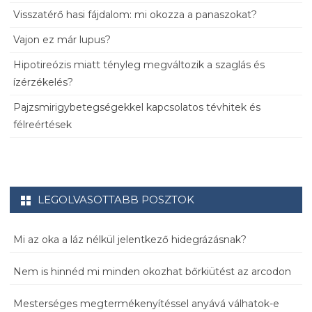
Visszatérő hasi fájdalom: mi okozza a panaszokat?
Vajon ez már lupus?
Hipotireózis miatt tényleg megváltozik a szaglás és
ízérzékelés?
Pajzsmirigybetegségekkel kapcsolatos tévhitek és
félreértések
LEGOLVASOTTABB POSZTOK
Mi az oka a láz nélkül jelentkező hidegrázásnak?
Nem is hinnéd mi minden okozhat bőrkiütést az arcodon
Mesterséges megtermékenyítéssel anyává válhatok-e