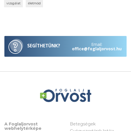
vizsgálat
életmód
Email:
SEGÍTHETÜNK?
office@foglaljorvost.hu
A Foglaljorvost
Betegségek
webhelytérképe
Gyógyszertárak listája