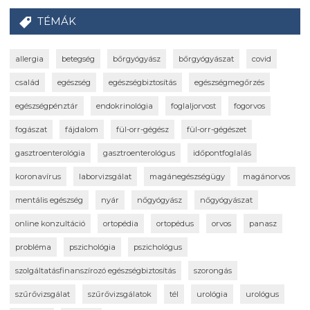
TÉMÁK
allergia
betegség
bőrgyógyász
bőrgyógyászat
covid
család
egészség
egészségbiztosítás
egészségmegőrzés
egészségpénztár
endokrinológia
foglaljorvost
fogorvos
fogászat
fájdalom
fül-orr-gégész
fül-orr-gégészet
gasztroenterológia
gasztroenterológus
időpontfoglalás
koronavírus
laborvizsgálat
magánegészségügy
magánorvos
mentális egészség
nyár
nőgyógyász
nőgyógyászat
online konzultáció
ortopédia
ortopédus
orvos
panasz
probléma
pszichológia
pszichológus
szolgáltatásfinanszírozó egészségbiztosítás
szorongás
szűrővizsgálat
szűrővizsgálatok
tél
urológia
urológus