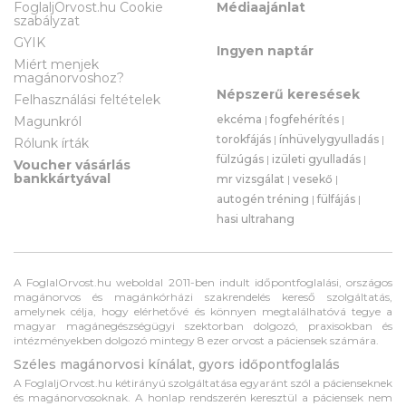
FoglaljOrvost.hu Cookie
Médiaajánlat
szabályzat
GYIK
Ingyen naptár
Miért menjek
magánorvoshoz?
Népszerű keresések
Felhasználási feltételek
ekcéma
|
fogfehérítés
|
Magunkról
torokfájás
|
ínhüvelygyulladás
|
Rólunk írták
fülzúgás
|
izületi gyulladás
|
Voucher vásárlás
bankkártyával
mr vizsgálat
|
vesekő
|
autogén tréning
|
fülfájás
|
hasi ultrahang
A FoglalOrvost.hu weboldal 2011-ben indult időpontfoglalási, országos
magánorvos és magánkórházi szakrendelés kereső szolgáltatás,
amelynek célja, hogy elérhetővé és könnyen megtalálhatóvá tegye a
magyar magánegészségügyi szektorban dolgozó, praxisokban és
intézményekben dolgozó mintegy 8 ezer orvost a páciensek számára.
Széles magánorvosi kínálat, gyors időpontfoglalás
A FoglaljOrvost.hu kétirányú szolgáltatása egyaránt szól a pácienseknek
és magánorvosoknak. A honlap rendszerén keresztül a páciensek nem