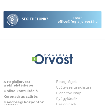
Email:
SEGÍTHETÜNK?
office@foglaljorvost.hu
A Foglaljorvost
Betegségek
webhelytérképe
Gyógyszertárak listája
Online konzultáció
Bioboltok listája
Koronavírus szűrés
Gyógyfürdők
Meddőségi központok
Háziorvosok