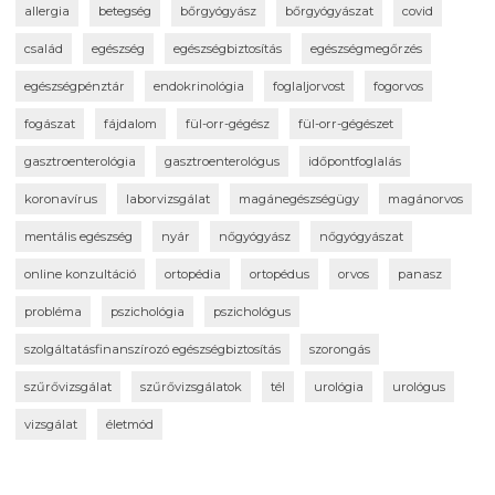
allergia
betegség
bőrgyógyász
bőrgyógyászat
covid
család
egészség
egészségbiztosítás
egészségmegőrzés
egészségpénztár
endokrinológia
foglaljorvost
fogorvos
fogászat
fájdalom
fül-orr-gégész
fül-orr-gégészet
gasztroenterológia
gasztroenterológus
időpontfoglalás
koronavírus
laborvizsgálat
magánegészségügy
magánorvos
mentális egészség
nyár
nőgyógyász
nőgyógyászat
online konzultáció
ortopédia
ortopédus
orvos
panasz
probléma
pszichológia
pszichológus
szolgáltatásfinanszírozó egészségbiztosítás
szorongás
szűrővizsgálat
szűrővizsgálatok
tél
urológia
urológus
vizsgálat
életmód