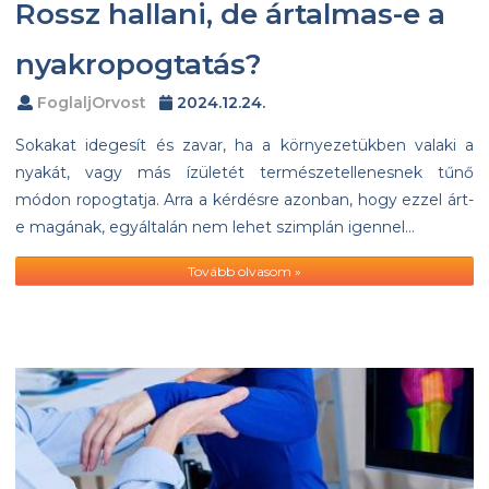
Rossz hallani, de ártalmas-e a
nyakropogtatás?
FoglaljOrvost
2024.12.24.
Sokakat idegesít és zavar, ha a környezetükben valaki a
nyakát, vagy más ízületét természetellenesnek tűnő
módon ropogtatja. Arra a kérdésre azonban, hogy ezzel árt-
e magának, egyáltalán nem lehet szimplán igennel…
Tovább olvasom »