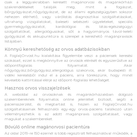
csak a leggyakrabban keresett magánorvosi és magánkórházi
szakrendeléseket találják meg, mint a fogászat,
bőrgyógyászat,nőgyógyászat, de az állami egészségügyben sokszor
nehezen elérhető, vagy várólistás diagnosztikai szolgáltatásokat,
ultrahang vizsgálatokat, baleseti sebészeti ügyeleteket, speciális
gyermekgyógyászatot, kardiológiai és látás-egészségügyi
szolgáltatókat, allergológusokat, sőt a hagyományos távol-keleti
gyógyászat és akkupunktúra is szerepel a kereshető magánpraxisok
listájában.
Könnyű kereshetőség az orvos adatbázisokban
A FoglaljOrvost.hu kialakítása figyelembe veszi a páciensek keresési
szokásait, ezzel is megkönnyítve az orvosok elérését és egyszerűsítve az
időpontfoglalás folyamatát. Akár
nőgyógyász,bőrgyógyász,allergológus szakorvos, akár budapesti ill.
vidéki keresésből indul el a páciens, arra törekszünk, hogy minél
kevesebb kattintással elérje az időpont-foglalási lehetőséget.
Hasznos orvos visszajelzések
A weboldal az orvosoknak és magánkórházakban dolgozó
szakembereknek folyamatos online jelenlétet biztosít, segíti a
páciensszerzést, és megtartást is, hiszen az FoglaljOrvost.hu
szolgáltatásainak felhasználói egy-egy orvos-páciens találkozó után
véleményezhetik is az adott magánpraxis szolgáltatásait, vagy
magukat a szakembereket.
Bővülő online magánorvosi pacientúra
Az oldal 2019-re 150 ezernél is több regisztrált felhasználóval működik, a