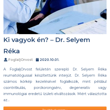
Ki vagyok én? – Dr. Selyem
Réka
FoglaljOrvost
2020.10.01.
A FoglaljOrvost felületén szereplő Dr. Selyem Réka
reumatológussal készítettünk interjút. Dr. Selyem Réka
számos kórkép kezelésével foglalkozik, mint például
csontritkulás, porckorongsérv, degeneratív vagy
immunológiai eredetű ízületi elváltozások. Miért választotta
az…
Tovább olvasom »