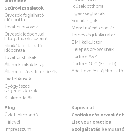
külföldön
Idősek otthona
Szűrővizsgálatok
Egészségházak
Orvosok foglalható
időponttal
Sóbarlangok
További orvosok
Menstruációs naptár
Orvosok időponttal
Terhességi kalkulátor
látogatás oka szerint
BMI kalkulátor
Klinikák foglalható
Belépés orvosoknak
időponttal
Partner ÁSZF
További klinikák
Partner GTC (English)
Állami klinikák listája
Adatkezelési tájékoztató
Állami fogászati rendelők
Dietetikusok
Gyógyászati
segédeszközök
Szakrendelők
Blog
Kapcsolat
Üzleti hírmondó
Csatlakozás orvosként
Hírlevél
List your practice
Impresszum
Szolgáltatás bemutató