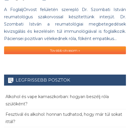
A FoglaljOrvost felületén szereplő Dr. Szombati István
reumatológus szakorvossal készítettünk interjút. Dr.
Szombati István a reumatológiai megbetegedések
kivizsgálás és kezelésén túl immunológiával is foglalkozik.
Páciensei pozitívan vélekednek róla, főként empatikus…
Tovább olvasom »
LEGFRISSEBB POSZTOK
Alkohol és vape kamaszkorban: hogyan beszélj róla
szülőként?
Fesztivál és alkohol: honnan tudhatod, hogy már túl sokat
ittál?