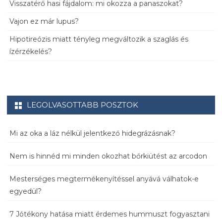
Visszatérő hasi fájdalom: mi okozza a panaszokat?
Vajon ez már lupus?
Hipotireózis miatt tényleg megváltozik a szaglás és
ízérzékelés?
LEGOLVASOTTABB POSZTOK
Mi az oka a láz nélkül jelentkező hidegrázásnak?
Nem is hinnéd mi minden okozhat bőrkiütést az arcodon
Mesterséges megtermékenyítéssel anyává válhatok-e
egyedül?
7 Jótékony hatása miatt érdemes hummuszt fogyasztani