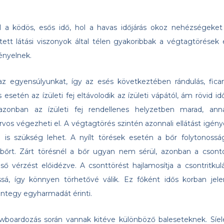
hol a ködös, esős idő, hol a havas időjárás okoz nehézségeket
tt látási viszonyok által télen gyakoribbak a végtagtörések 
ényelnek.
z egyensúlyunkat, így az esés következtében rándulás, fica
esetén az ízületi fej eltávolodik az ízületi vápától, ám rövid id
 azonban az ízületi fej rendellenes helyzetben marad, ann
rvos végezheti el. A végtagtörés szintén azonnali ellátást igénye
e is szükség lehet. A nyílt törések esetén a bőr folytonossá
bőrt. Zárt törésnél a bőr ugyan nem sérül, azonban a csont
ső vérzést előidézve. A csonttörést hajlamosítja a csontritkulá
á, így könnyen törhetővé válik. Ez főként idős korban jele
mintegy egyharmadát érinti.
nowboardozás során vannak kitéve különböző baleseteknek. Síel