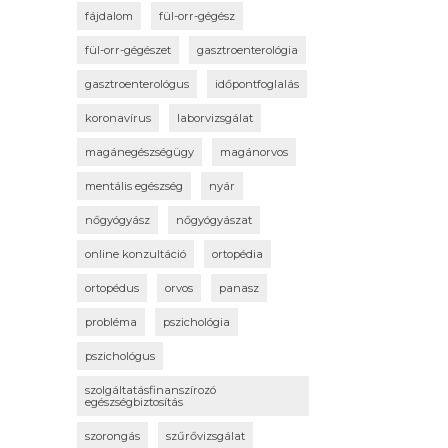
fájdalom
fül-orr-gégész
fül-orr-gégészet
gasztroenterológia
gasztroenterológus
időpontfoglalás
koronavírus
laborvizsgálat
magánegészségügy
magánorvos
mentális egészség
nyár
nőgyógyász
nőgyógyászat
online konzultáció
ortopédia
ortopédus
orvos
panasz
probléma
pszichológia
pszichológus
szolgáltatásfinanszírozó
egészségbiztosítás
szorongás
szűrővizsgálat