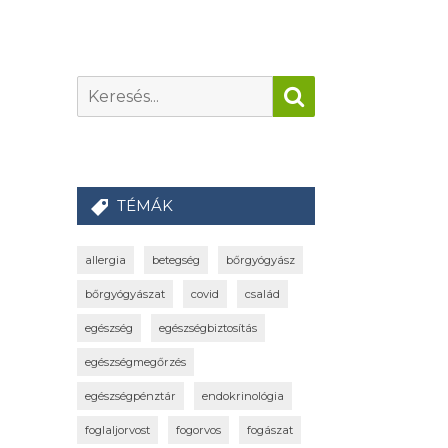
TÉMÁK
allergia
betegség
bőrgyógyász
bőrgyógyászat
covid
család
egészség
egészségbiztosítás
egészségmegőrzés
egészségpénztár
endokrinológia
foglaljorvost
fogorvos
fogászat