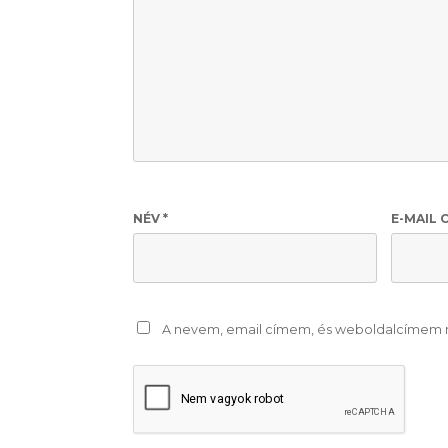
NÉV
*
E-MAIL 
A nevem, email címem, és weboldalcímem 