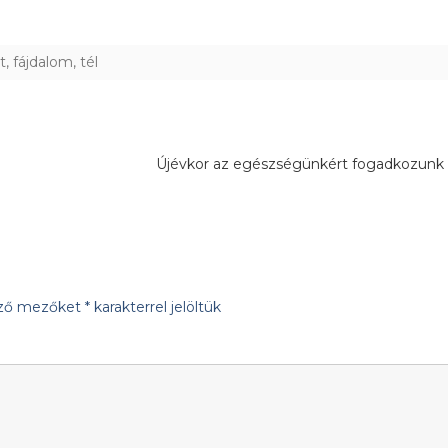
t
,
fájdalom
,
tél
Újévkor az egészségünkért fogadkozun
ező mezőket
*
karakterrel jelöltük