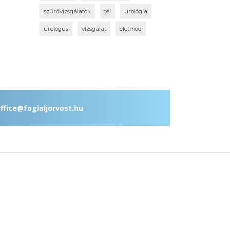
szűrővizsgálatok
tél
urológia
urológus
vizsgálat
életmód
ffice@foglaljorvost.hu