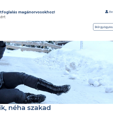
tfoglalás magánorvosokhoz!
Bel
kért
Bőrgyógyás
rik, néha szakad