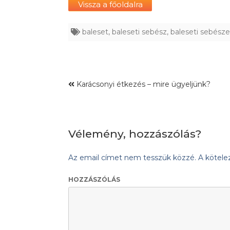
Vissza a főoldalra
baleset
,
baleseti sebész
,
baleseti sebésze
Karácsonyi étkezés – mire ügyeljünk?
Vélemény, hozzászólás?
Az email címet nem tesszük közzé.
A kötel
HOZZÁSZÓLÁS