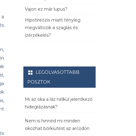
Vajon ez már lupus?
 a
Hipotireózis miatt tényleg
és
megváltozik a szaglás és
ízérzékelés?
m,
őn
ak
LEGOLVASOTTABB
l,
POSZTOK
ga
ok
Mi az oka a láz nélkül jelentkező
s,
hidegrázásnak?
nt
Nem is hinnéd mi minden
okozhat bőrkiütést az arcodon
és