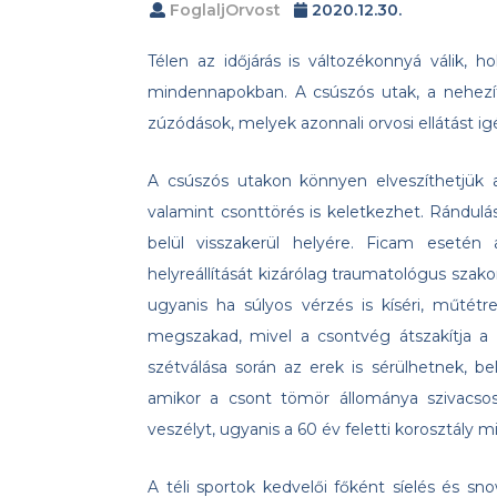
FoglaljOrvost
2020.12.30.
Télen az időjárás is változékonnyá válik, 
mindennapokban. A csúszós utak, a nehezíte
zúzódások, melyek azonnali orvosi ellátást ig
A csúszós utakon könnyen elveszíthetjük a
valamint csonttörés is keletkezhet. Rándulás 
belül visszakerül helyére. Ficam esetén
helyreállítását kizárólag traumatológus szako
ugyanis ha súlyos vérzés is kíséri, műtétr
megszakad, mivel a csontvég átszakítja a 
szétválása során az erek is sérülhetnek, bel
amikor a csont tömör állománya szivacsoss
veszélyt, ugyanis a 60 év feletti korosztály 
A téli sportok kedvelői főként síelés és s