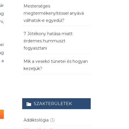
ár
Mesterséges
megtermékenyítéssel anyává
ag
válhatok-e egyedül?
i,
7 Jótékony hatása miatt
érdemes hummuszt
ei
fogyasztani
ag
 a
Mik a vesekő tünetei és hogyan
kezeljük?
SZAKTERÜLETEK
Addiktológia
(3)