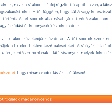
ul ki, mivel a sítalpon a lábfej rögzített állapotban van, a lábsz
agszakadást okoz. Attól függően, hogy külső vagy keresztszal
történik. A téli sportok alkalmával ajánlott védősisakot hordan
 agyrázkódást és koponyasérülést okozhatnak.
vas utakon közlekedjünk óvatosan. A téli sportok szerelmes
rüljék a hirtelen bekövetkező baleseteket. A sípályákat kizáról
e után jelentősen romlanak a látásviszonyok, melyek fokozzák
ebészetet
, hogy mihamarabb ellássák a sérülésed!
ot foglalok magánorvoshoz!