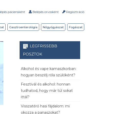
épés páciensként
Belépés orvosként
Regisztráció
zat
Gasztroenterológia
Nőgyógyászat
Fogászat
LEGFRISSEBB
POSZTOK
Alkohol és vape kamaszkorban:
hogyan beszélj róla szülőként?
Fesztivál és alkohol: honnan
tudhatod, hogy már túl sokat
ittál?
Visszatérő hasi fájdalom: mi
okozza a panaszokat?