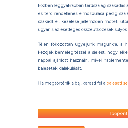
közben leggyakrabban térdszalag szakadás alak
és térd rendellenes elmozdulása pedig szal
szakadt el, kezelése jellemzően műtéti úton 
ugyanis az esetleges összeütközések súlyos
Télen fokozottan ügyeljünk magunkra, a ha
kezdjék bemelegítéssel a síelést, hogy elke
nappal ajánlott használni, mivel naplement
balesetek kialakulását.
Ha megtörténik a baj, keresd fel a
baleseti s
Időpont