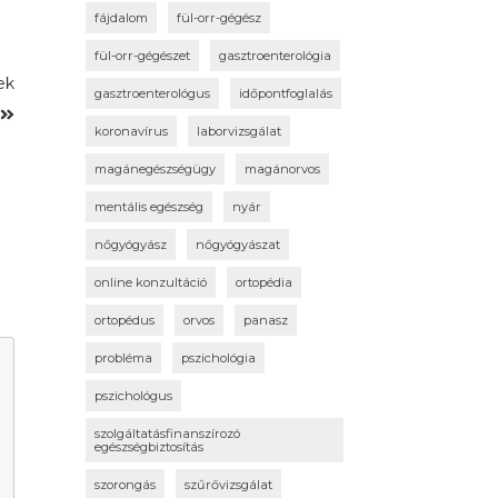
fájdalom
fül-orr-gégész
fül-orr-gégészet
gasztroenterológia
ek
gasztroenterológus
időpontfoglalás
!
koronavírus
laborvizsgálat
magánegészségügy
magánorvos
mentális egészség
nyár
nőgyógyász
nőgyógyászat
online konzultáció
ortopédia
ortopédus
orvos
panasz
probléma
pszichológia
pszichológus
szolgáltatásfinanszírozó
egészségbiztosítás
szorongás
szűrővizsgálat