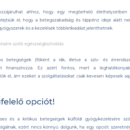
hozzájárulhat ahhoz, hogy egy megterhelő élethelyzetben 
elejtsük el, hogy a betegszabadság és táppénz ideje alatt n
 gyógyszerek és a kezelések többletkiadást jelenthetnek.
lésére szóló egészségbiztosítás
s betegségek (főként a rák, illetve a szív- és érrendsze
t finanszírozza. Ez azért fontos, mert a leghatékonyab
 el, ám ezeket a szolgáltatásokat csak kevesen képesek saj
felelő opciót!
téses és a kritikus betegségek külföldi gyógykezelésére szó
olgálnak, ezért nincs könnyű dolgunk, ha egy opciót szeretné