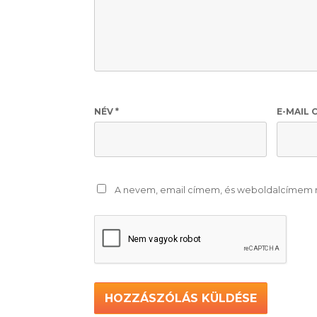
NÉV
*
E-MAIL 
A nevem, email címem, és weboldalcímem 