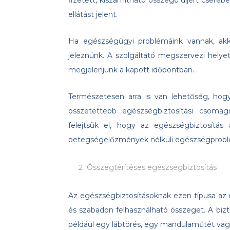
fizetett, kiszámítható összegű díjért cseré
ellátást jelent.
Ha egészségügyi problémáink vannak, akkor
jeleznünk. A szolgáltató megszervezi helye
megjelenjünk a kapott időpontban.
Természetesen arra is van lehetőség, hogy
összetettebb egészségbiztosítási csom
felejtsük el, hogy az egészségbiztosítás
betegségelőzmények nélküli egészségprobl
Összegtérítéses egészségbiztosítás
Az egészségbiztosításoknak ezen típusa az 
és szabadon felhasználható összeget. A bizt
például egy lábtörés, egy mandulaműtét vag