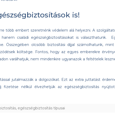
észségbiztosítások is!
rre több embert szeretnénk védelem alá helyezni. A szolgáltat
 hanem családi egészségbiztosításokat is választhatunk. E
. Összegében olcsóbb biztosítási díjjal számolhatunk, mint
rződések költsége. Fontos, hogy az egyes emberekre érvény
adon varálhatjuk, nem mindenkire ugyanazok a feltételek leszn
ssal jutalmazzák a dolgozókat. Ezt az extra juttatást érdem
díj fizetése nélkül élvezhetjük az egészségbiztosítás nyújtot
iztosítás
,
egészségbiztosítás típusai