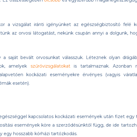
be. Ez összességében
olcsóbb
és egyszerűbb magánegészségüg
 a vizsgálat iránti igényünket az egészségbiztosító felé ke
ttünk az orvosi látogatást, nekünk csupán annyi a dolgunk, ho
 a saját bevált orvosunkat válasszuk. Léteznek olyan drágáb
agok, amelyek
szűrővizsgálatokat
is tartalmaznak. Azonban 
 alapvetően kockázati eseményekre érvényes (vagyis váratla
émák esetén).
egészséggel kapcsolatos kockázati események után fizet egy f
osítási események köre a szerződésünktől függ, de ide tartozh
y egy hosszabb kórházi tartózkodás.