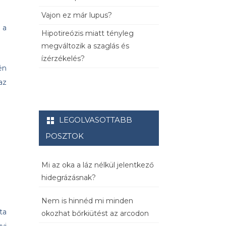
Vajon ez már lupus?
 a
Hipotireózis miatt tényleg
megváltozik a szaglás és
ízérzékelés?
én
az
LEGOLVASOTTABB
POSZTOK
Mi az oka a láz nélkül jelentkező
hidegrázásnak?
Nem is hinnéd mi minden
ta
okozhat bőrkiütést az arcodon