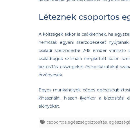
Léteznek csoportos eg
A költségek akkor is csökkennek, ha egysze
nemcsak egyéni szerződéseket nyújtanak,
családi szerződésbe 2-15 ember vonható be
családtagok számára megkötött külön sze
biztosítási összegeket és kockázatokat szab
érvényesek.
Egyes munkahelyek céges egészségbiztosítá
kihasználni, hiszen ilyenkor a biztosítási 
előnyöket.
csoportos egészségbiztosítás
,
egészségb