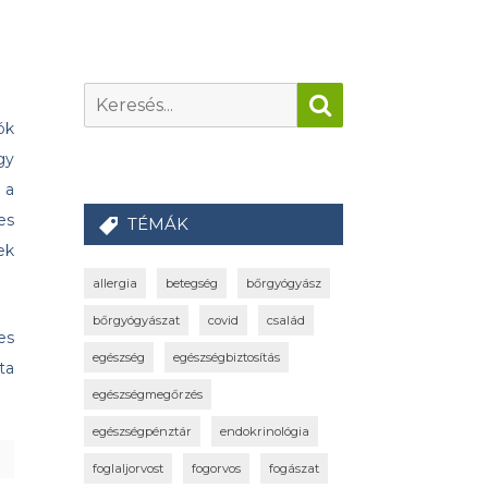
ók
gy
 a
es
TÉMÁK
ek
allergia
betegség
bőrgyógyász
bőrgyógyászat
covid
család
es
egészség
egészségbiztosítás
ta
egészségmegőrzés
egészségpénztár
endokrinológia
foglaljorvost
fogorvos
fogászat