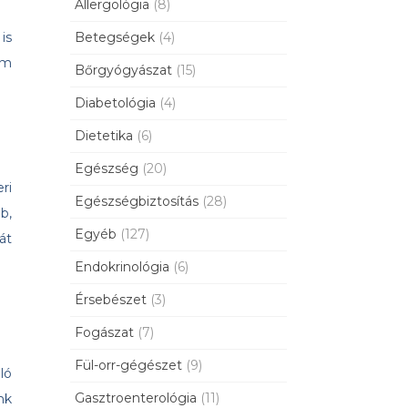
Allergológia
(8)
Betegségek
(4)
is
em
Bőrgyógyászat
(15)
Diabetológia
(4)
Dietetika
(6)
Egészség
(20)
ri
Egészségbiztosítás
(28)
b,
Egyéb
(127)
át
Endokrinológia
(6)
Érsebészet
(3)
Fogászat
(7)
Fül-orr-gégészet
(9)
ló
Gasztroenterológia
(11)
nk