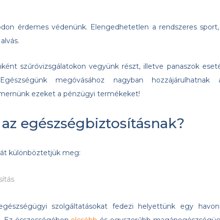
on érdemes védenünk. Elengedhetetlen a rendszeres sport,
alvás.
nként szűrővizsgálatokon vegyünk részt, illetve panaszok eset
 Egészségünk megóvásához nagyban hozzájárulhatnak 
smernünk ezeket a pénzügyi termékeket!
 az egészségbiztosításnak?
át különböztetjük meg:
sítás
egészségügyi szolgáltatásokat fedezi helyettünk egy havon