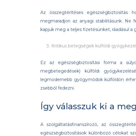
Az összegtérítéses egészségbiztosítás 
megmaradjon az anyagi stabilitásunk. Ne f
kapjuk meg a teljes fizetésünket, ráadásul a
Kritikus betegségek külföldi gyógykeze
Ez az egészségbiztosítási forma a súlyo
megbetegedések) külföldi gyógykezelésé
legmodernebb gyógymódok külföldön érhetők
zsebből fedezni.
Így válasszuk ki a meg
A szolgáltatásfinanszírozó, az összegtérí
egészségbiztosítások különböző célokat sz