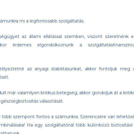
munkra mi a legfontosabb szolgáltatás.
gügyet az állami ellátással szemben, viszont szeretnénk e
or érdemes elgondolkoznunk a szolgáltatásfinanszíro
lyeztetné az anyagi stabilitásunkat, akkor fontoljuk meg 
sét.
lt már valamilyen kritikus betegség, akkor gondoljuk át a kritik
gészségbiztosítás választását.
e több szempont fontos a számunkra. Szerencsére van lehetős
binálására! Ha egy szolgáltatónál több különböző biztosítást 
míthatunk.