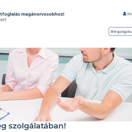
tfoglalás magánorvosokhoz!
Bel
kért
Bőrgyógyás
ég szolgálatában!