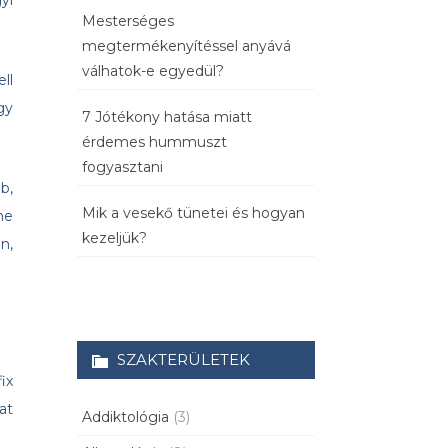
yi
Mesterséges
megtermékenyítéssel anyává
válhatok-e egyedül?
ll
gy
7 Jótékony hatása miatt
érdemes hummuszt
fogyasztani
b,
Mik a vesekő tünetei és hogyan
ne
kezeljük?
n,
SZAKTERÜLETEK
ix
at
Addiktológia
(3)