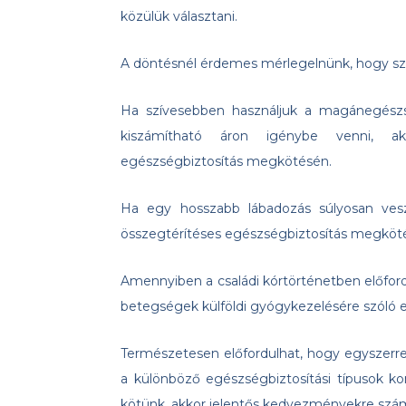
közülük választani.
A döntésnél érdemes mérlegelnünk, hogy szá
Ha szívesebben használjuk a magánegészsé
kiszámítható áron igénybe venni, akk
egészségbiztosítás megkötésén.
Ha egy hosszabb lábadozás súlyosan veszé
összegtérítéses egészségbiztosítás megköté
Amennyiben a családi kórtörténetben előfordu
betegségek külföldi gyógykezelésére szóló e
Természetesen előfordulhat, hogy egyszerr
a különböző egészségbiztosítási típusok kom
kötünk, akkor jelentős kedvezményekre szá