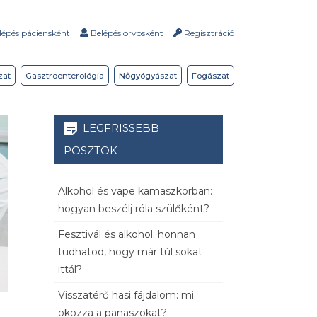
épés páciensként
Belépés orvosként
Regisztráció
zat
Gasztroenterológia
Nőgyógyászat
Fogászat
LEGFRISSEBB
POSZTOK
Alkohol és vape kamaszkorban:
hogyan beszélj róla szülőként?
Fesztivál és alkohol: honnan
tudhatod, hogy már túl sokat
ittál?
Visszatérő hasi fájdalom: mi
okozza a panaszokat?