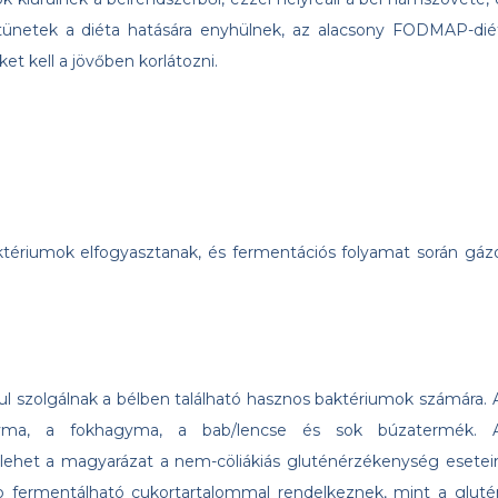
tünetek a diéta hatására enyhülnek, az alacsony FODMAP-dié
et kell a jövőben korlátozni.
ktériumok elfogyasztanak, és fermentációs folyamat során gáz
ul szolgálnak a bélben található hasznos baktériumok számára. 
gyma, a fokhagyma, a bab/lencse és sok búzatermék. 
g lehet a magyarázat a nem-cöliákiás gluténérzékenység eseteir
 fermentálható cukortartalommal rendelkeznek, mint a gluté