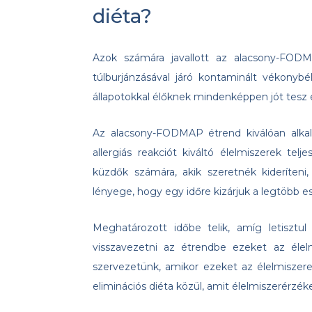
diéta?
Azok számára javallott az alacsony-FOD
túlburjánzásával járó kontaminált vékonyb
állapotokkal élőknek mindenképpen jót tesz e
Az alacsony-FODMAP étrend kiválóan alkalm
allergiás reakciót kiváltó élelmiszerek tel
küzdők számára, akik szeretnék kideríteni
lényege, hogy egy időre kizárjuk a legtöbb 
Meghatározott időbe telik, amíg letisztu
visszavezetni az étrendbe ezeket az élel
szervezetünk, amikor ezeket az élelmiszer
eliminációs diéta közül, amit élelmiszerérzék