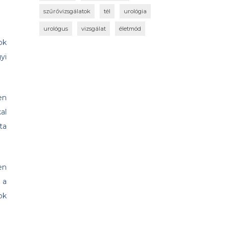
szűrővizsgálatok
tél
urológia
urológus
vizsgálat
életmód
ok
yi
en
al
ta
en
 a
ok