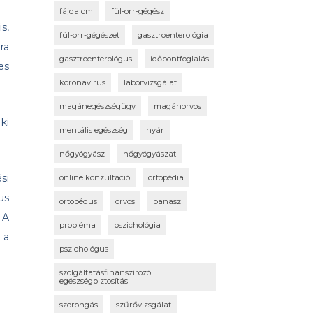
fájdalom
fül-orr-gégész
s,
fül-orr-gégészet
gasztroenterológia
ra
gasztroenterológus
időpontfoglalás
es
koronavírus
laborvizsgálat
magánegészségügy
magánorvos
ki
mentális egészség
nyár
nőgyógyász
nőgyógyászat
si
online konzultáció
ortopédia
us
ortopédus
orvos
panasz
 A
probléma
pszichológia
 a
pszichológus
szolgáltatásfinanszírozó
egészségbiztosítás
szorongás
szűrővizsgálat