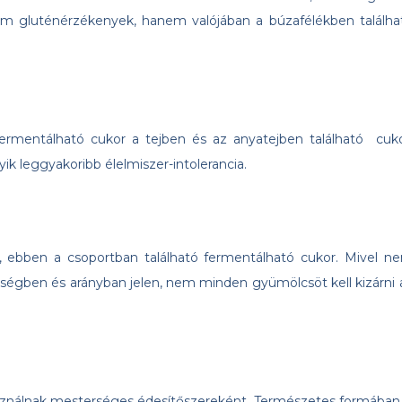
nem gluténérzékenyek, hanem valójában a búzafélékben találha
fermentálható cukor a tejben és az anyatejben található cuko
yik leggyakoribb élelmiszer-intolerancia.
, ebben a csoportban található fermentálható cukor. Mivel n
gben és arányban jelen, nem minden gyümölcsöt kell kizárni 
sználnak mesterséges édesítőszereként. Természetes formában 