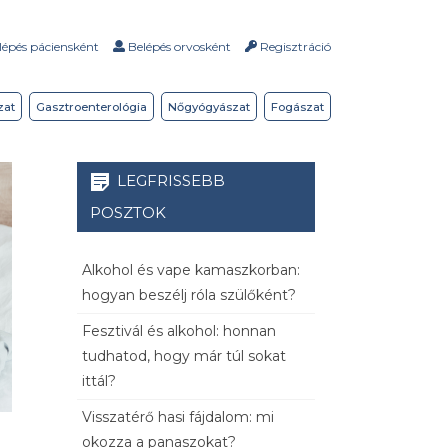
épés páciensként
Belépés orvosként
Regisztráció
zat
Gasztroenterológia
Nőgyógyászat
Fogászat
LEGFRISSEBB
POSZTOK
Alkohol és vape kamaszkorban:
hogyan beszélj róla szülőként?
Fesztivál és alkohol: honnan
tudhatod, hogy már túl sokat
ittál?
Visszatérő hasi fájdalom: mi
okozza a panaszokat?