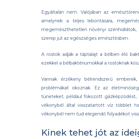
Egyáltalán nem. Valójában az emésztőrend
amelynek a teljes lebontására, megemé
megemészthetetlen növényi szénhidrátok, v
szerep jut az egészséges emésztésben.
A rostok adják a táptalajt a bélben élő bak
ezekkel a bélbaktériumokkal a rostoknak kö
Vannak érzékeny bélrendszerű emberek, 
problémákat okoznak. Ez az életminőségü
tüneteket, például fokozott gázképződést, 
vékonybél által visszatartott víz többlet
vékonybél nem tud elegendő folyadékot vissz
Kinek tehet jót az i