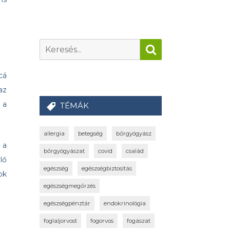
cá
az
 a
TÉMÁK
allergia
betegség
bőrgyógyász
 a
bőrgyógyászat
covid
család
lő
egészség
egészségbiztosítás
ok
egészségmegőrzés
egészségpénztár
endokrinológia
foglaljorvost
fogorvos
fogászat