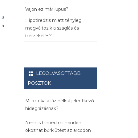
Vajon ez már lupus?
 a
Hipotireózis miatt tényleg
 a
megváltozik a szaglás és
ízérzékelés?
LEGOLVASOTTABB
POSZTOK
Mi az oka a láz nélkül jelentkező
hidegrázásnak?
Nem is hinnéd mi minden
okozhat bőrkiütést az arcodon