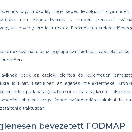
szerünk úgy működik, hogy képes feldolgozni olyan ételt i
sztésére nem képes. Ilyenek az emberi szervezet számá
agyis a növényi eredetű rostok. Ezeknek a rostoknak lényeg
tériumok számára, azaz egyfajta szimbiotikus kapcsolat alakul 
szönhetően.
akiknek ezek az ételek jelentős és kellemetlen emészté
kre is kihat. Esetükben az erjedés melléktermékei krónik
kellemetlen puffadást (disztenzió) és hasi fájdalmat okoznak.
 hasmenést okozhat, vagy éppen székrekedés alakulhat ki, ha
atartani a traktusban.
deiglenesen bevezetett FODMAP