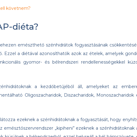
ell követnem?
P-diéta?
nehezen emészthető szénhidrátok fogyasztásának csökkentésé
elő. Ezzel a diétával azonosíthatók azok az ételek, amelyek gond
cionális gyomor- és bélrendszeri rendellenességekkel küz
hidrátoknak a kezdőbetűjéből áll, amelyeket az ember
tálható Oligoszacharidok, Diszacharidok, Monoszacharidok 
átozza ezeknek a szénhidrátoknak a fogyasztását, hogy enyhít
t az emésztőszervrendszer „kipiheni” ezeknek a szénhidrátoknak 
gok kiürülnek a bélrendszerből, ezzel helyreáll a bél hámszövete, 