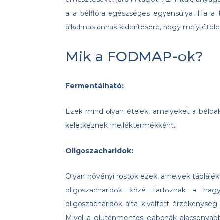
a a bélflóra egészséges egyensúlya. Ha a 
alkalmas annak kiderítésére, hogy mely ételek
Mik a FODMAP-ok?
Fermentálható:
Ezek mind olyan ételek, amelyeket a bélba
keletkeznek melléktermékként.
Oligoszacharidok:
Olyan növényi rostok ezek, amelyek táplálék
oligoszacharidok közé tartoznak a ha
oligoszacharidok által kiváltott érzékenysé
Mivel a gluténmentes gabonák alacsonyabb