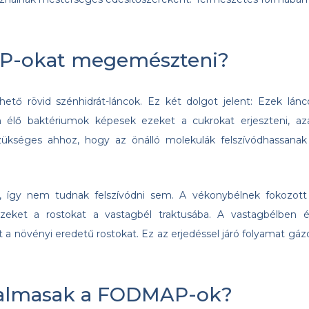
AP-okat megemészteni?
tő rövid szénhidrát-láncok. Ez két dolgot jelent: Ezek lánc
 élő baktériumok képesek ezeket a cukrokat erjeszteni, az
zükséges ahhoz, hogy az önálló molekulák felszívódhassanak
gy nem tudnak felszívódni sem. A vékonybélnek fokozott
ezeket a rostokat a vastagbél traktusába. A vastagbélben é
a növényi eredetű rostokat. Ez az erjedéssel járó folyamat gáz
talmasak a FODMAP-ok?