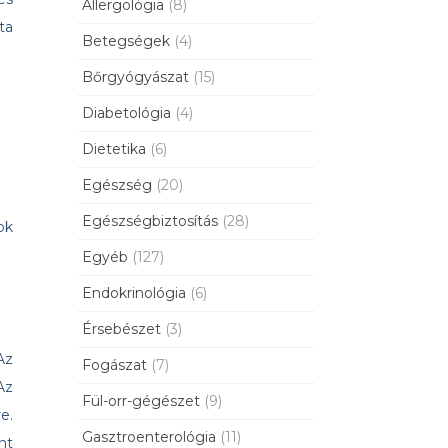
Allergológia
(8)
ta
Betegségek
(4)
Bőrgyógyászat
(15)
Diabetológia
(4)
Dietetika
(6)
Egészség
(20)
Egészségbiztosítás
(28)
ok
Egyéb
(127)
Endokrinológia
(6)
Érsebészet
(3)
Az
Fogászat
(7)
Az
Fül-orr-gégészet
(9)
e.
Gasztroenterológia
(11)
nt