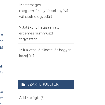
Mesterséges
megtermékenyítéssel anyává
válhatok-e egyedül?
7 Jótékony hatása miatt
érdemes hummuszt
re
fogyasztani
ot
dő
Mik a vesekő tünetei és hogyan
kezeljük?
ek
és
SZAKTERÜLETEK
se
Addiktológia
(3)
az
és