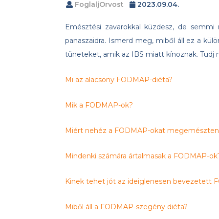
FoglaljOrvost
2023.09.04.
Emésztési zavarokkal küzdesz, de semmi
panaszaidra. Ismerd meg, miből áll ez a kül
tüneteket, amik az IBS miatt kínoznak. Tud
Mi az alacsony FODMAP-diéta?
Mik a FODMAP-ok?
Miért nehéz a FODMAP-okat megemészten
Mindenki számára ártalmasak a FODMAP-ok
Kinek tehet jót az ideiglenesen bevezetett
Miből áll a FODMAP-szegény diéta?