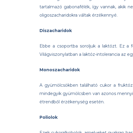
tartalmazó gabonafélék, így vannak, akik 
oligoszacharidokra váltak érzékennyé.
Diszacharidok
Ebbe a csoportba soroljuk a laktózt. Ez a 
Világviszonylatban a laktóz-intolerancia az eg
Monoszacharidok
A gyümölcsökben található cukor a fruktóz
mindegyik gyümölcsben van azonos mennyisé
étrendből érzékenység esetén.
Poliolok
Ezek cukoralkoholok, amelyeket gyakran ha