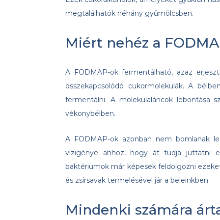
megtalálhatók néhány gyümölcsben.
Miért nehéz a FODM
A FODMAP-ok fermentálható, azaz erjeszthe
összekapcsolódó cukormolekulák. A bélben
fermentálni. A molekulaláncok lebontása s
vékonybélben.
A FODMAP-ok azonban nem bomlanak le, í
vízigénye ahhoz, hogy át tudja juttatni 
baktériumok már képesek feldolgozni ezeket 
és zsírsavak termelésével jár a beleinkben.
Mindenki számára ár