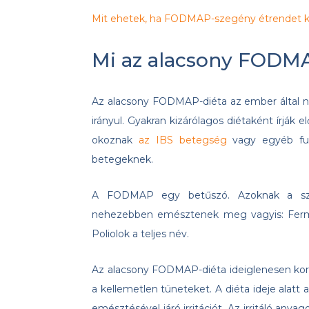
Mit ehetek, ha FODMAP-szegény étrendet k
Mi az alacsony FODMA
Az alacsony FODMAP-diéta az ember által 
irányul. Gyakran kizárólagos diétaként írják 
okoznak
az IBS betegség
vagy egyéb funk
betegeknek.
A FODMAP egy betűszó. Azoknak a szén
nehezebben emésztenek meg vagyis: Fermen
Poliolok a teljes név.
Az alacsony FODMAP-diéta ideiglenesen korl
a kellemetlen tüneteket. A diéta ideje alat
emésztésével járó irritációt. Az irritáló anya