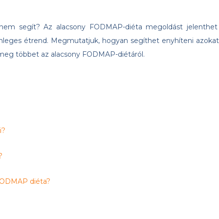
 nem segít? Az alacsony FODMAP-diéta megoldást jelenthet
önleges étrend. Megmutatjuk, hogyan segíthet enyhíteni azokat
j meg többet az alacsony FODMAP-diétáról.
i?
?
 FODMAP diéta?