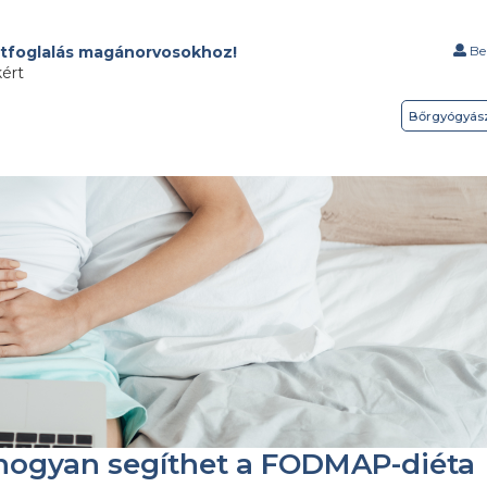
tfoglalás magánorvosokhoz!
Bel
kért
Bőrgyógyás
hogyan segíthet a FODMAP-diéta