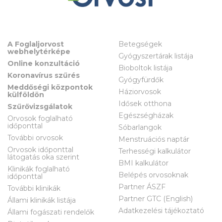
A Foglaljorvost
Betegségek
webhelytérképe
Gyógyszertárak listája
Online konzultáció
Bioboltok listája
Koronavírus szűrés
Gyógyfürdők
Meddőségi központok
Háziorvosok
külföldön
Idősek otthona
Szűrővizsgálatok
Egészségházak
Orvosok foglalható
időponttal
Sóbarlangok
További orvosok
Menstruációs naptár
Orvosok időponttal
Terhességi kalkulátor
látogatás oka szerint
BMI kalkulátor
Klinikák foglalható
Belépés orvosoknak
időponttal
Partner ÁSZF
További klinikák
Partner GTC (English)
Állami klinikák listája
Adatkezelési tájékoztató
Állami fogászati rendelők