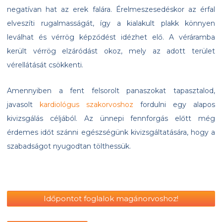
negatívan hat az erek falára. Érelmeszesedéskor az érfal
elveszíti rugalmasságát, így a kialakult plakk könnyen
leválhat és vérrög képződést idézhet elő. A véráramba
került vérrög elzáródást okoz, mely az adott terület
vérellátását csökkenti.
Amennyiben a fent felsorolt panaszokat tapasztalod,
javasolt
kardiológus szakorvoshoz
fordulni egy alapos
kivizsgálás céljából. Az ünnepi fennforgás előtt még
érdemes időt szánni egészségünk kivizsgáltatására, hogy a
szabadságot nyugodtan tölthessük.
Időpontot foglalok magánorvoshoz!