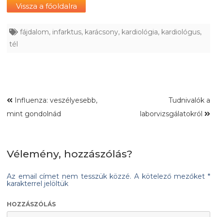
Vissza a főoldalra
fájdalom
,
infarktus
,
karácsony
,
kardiológia
,
kardiológus
,
tél
Influenza: veszélyesebb,
Tudnivalók a
mint gondolnád
laborvizsgálatokról
Vélemény, hozzászólás?
Az email címet nem tesszük közzé.
A kötelező mezőket
*
karakterrel jelöltük
HOZZÁSZÓLÁS