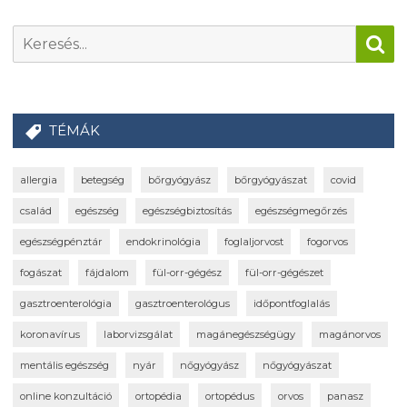
TÉMÁK
allergia
betegség
bőrgyógyász
bőrgyógyászat
covid
család
egészség
egészségbiztosítás
egészségmegőrzés
egészségpénztár
endokrinológia
foglaljorvost
fogorvos
fogászat
fájdalom
fül-orr-gégész
fül-orr-gégészet
gasztroenterológia
gasztroenterológus
időpontfoglalás
koronavírus
laborvizsgálat
magánegészségügy
magánorvos
mentális egészség
nyár
nőgyógyász
nőgyógyászat
online konzultáció
ortopédia
ortopédus
orvos
panasz