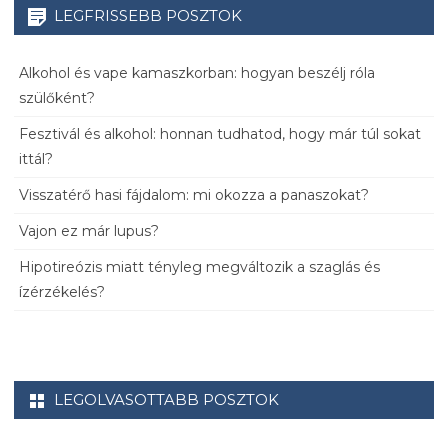
LEGFRISSEBB POSZTOK
Alkohol és vape kamaszkorban: hogyan beszélj róla
szülőként?
Fesztivál és alkohol: honnan tudhatod, hogy már túl sokat
ittál?
Visszatérő hasi fájdalom: mi okozza a panaszokat?
Vajon ez már lupus?
Hipotireózis miatt tényleg megváltozik a szaglás és
ízérzékelés?
LEGOLVASOTTABB POSZTOK