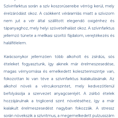
Szívinfarktus során a szív koszorúsereibe vérrög kerül, mely
érelzáródást okoz. A csökkent véráramlás miatt a szívizom
nem jut a vér által szállított elegendő oxigénhez és
tápanyaghoz, mely helyi szövetelhalást okoz. A szívinfarktus
jellemző tünete a mellkasi szorító fájdalom, verejtékezés és
halálfélelem.
Karácsonykor jellemzően több alkoholt és zsírdús, sós
ételeket fogyasztunk, így akinek már érelmeszesedése,
magas vérnyomása és emelkedett koleszterinszintje van,
fokozottan ki van téve a szívinfarktus kialakulásának. Az
alkohol növeli a vércukorszintet, mely kedvezőtlenül
befolyásolja a szervezet anyagcseréjét. A zsírbő ételek
hozzájárulnak a triglicerid szint növeléséhez, így a már
kialakult érelmeszesedést nagyban fokozzák. A stressz
során növekszik a szívritmus, a megemelkedett pulzusszám