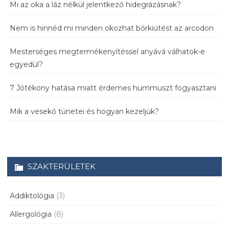
Mi az oka a láz nélkül jelentkező hidegrázásnak?
Nem is hinnéd mi minden okozhat bőrkiütést az arcodon
Mesterséges megtermékenyítéssel anyává válhatok-e
egyedül?
7 Jótékony hatása miatt érdemes hummuszt fogyasztani
Mik a vesekő tünetei és hogyan kezeljük?
SZAKTERÜLETEK
Addiktológia
(3)
Allergológia
(8)