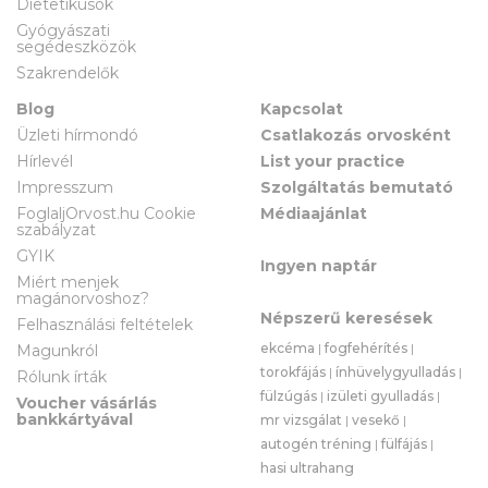
Dietetikusok
Gyógyászati
segédeszközök
Szakrendelők
Blog
Kapcsolat
Üzleti hírmondó
Csatlakozás orvosként
Hírlevél
List your practice
Impresszum
Szolgáltatás bemutató
FoglaljOrvost.hu Cookie
Médiaajánlat
szabályzat
GYIK
Ingyen naptár
Miért menjek
magánorvoshoz?
Népszerű keresések
Felhasználási feltételek
ekcéma
|
fogfehérítés
|
Magunkról
torokfájás
|
ínhüvelygyulladás
|
Rólunk írták
fülzúgás
|
izületi gyulladás
|
Voucher vásárlás
bankkártyával
mr vizsgálat
|
vesekő
|
autogén tréning
|
fülfájás
|
hasi ultrahang