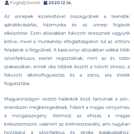
FoglaljOrvost
2020.12.14.
Az ünnepek közeledtével összegyűlnek a teendők:
ajándékvásárlás, házimunka és az ünnepi fogások
elkészítése. Ezen időszakban fokozott stressznek vagyunk
kitéve, mivel a munkahelyi elfoglaltságokon túl az otthoni
feladatok is felgyűlnek. A karácsonyi időszakban sokkal több
szívinfarktusos esetet regisztrálnak, mint az év többi
szakaszában, ennek oka többek között a túlzott stressz, a
fokozott alkoholfogyasztás és a zsíros, sós ételek
fogyasztása.
Magyarországon vezető halálokok közé tartoznak a szív-,
érrendszeri megbetegedések. Főként a magas vérnyomás,
a mozgásszegény életmód, az elhízás, a magas
koleszterinszint, valamint az érelmeszesedés, ami nagyban
hozzájárul a szívinfarktus és stroke kialakulásához.