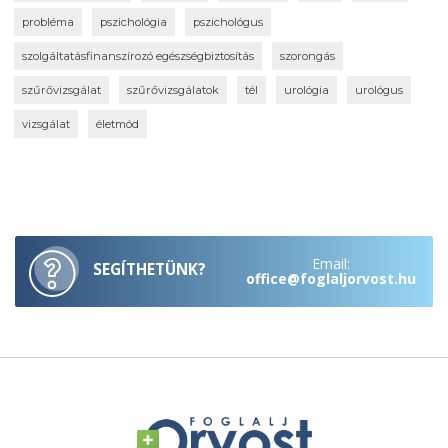
probléma
pszichológia
pszichológus
szolgáltatásfinanszírozó egészségbiztosítás
szorongás
szűrővizsgálat
szűrővizsgálatok
tél
urológia
urológus
vizsgálat
életmód
Email:
SEGÍTHETÜNK?
office@foglaljorvost.hu