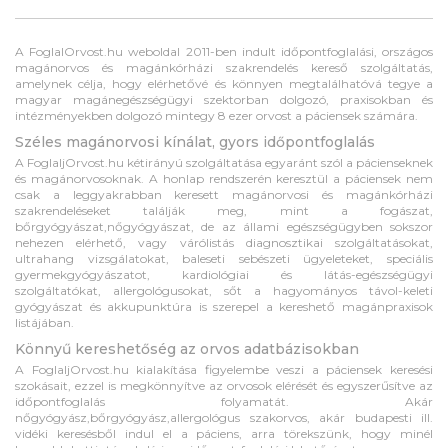
A FoglalOrvost.hu weboldal 2011-ben indult időpontfoglalási, országos
magánorvos és magánkórházi szakrendelés kereső szolgáltatás,
amelynek célja, hogy elérhetővé és könnyen megtalálhatóvá tegye a
magyar magánegészségügyi szektorban dolgozó, praxisokban és
intézményekben dolgozó mintegy 8 ezer orvost a páciensek számára.
Széles magánorvosi kínálat, gyors időpontfoglalás
A FoglaljOrvost.hu kétirányú szolgáltatása egyaránt szól a pácienseknek
és magánorvosoknak. A honlap rendszerén keresztül a páciensek nem
csak a leggyakrabban keresett magánorvosi és magánkórházi
szakrendeléseket találják meg, mint a fogászat,
bőrgyógyászat,nőgyógyászat, de az állami egészségügyben sokszor
nehezen elérhető, vagy várólistás diagnosztikai szolgáltatásokat,
ultrahang vizsgálatokat, baleseti sebészeti ügyeleteket, speciális
gyermekgyógyászatot, kardiológiai és látás-egészségügyi
szolgáltatókat, allergológusokat, sőt a hagyományos távol-keleti
gyógyászat és akkupunktúra is szerepel a kereshető magánpraxisok
listájában.
Könnyű kereshetőség az orvos adatbázisokban
A FoglaljOrvost.hu kialakítása figyelembe veszi a páciensek keresési
szokásait, ezzel is megkönnyítve az orvosok elérését és egyszerűsítve az
időpontfoglalás folyamatát. Akár
nőgyógyász,bőrgyógyász,allergológus szakorvos, akár budapesti ill.
vidéki keresésből indul el a páciens, arra törekszünk, hogy minél