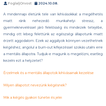
FoglaljOrvost
2024.10.08.
A mindennapi életünk tele van kihívásokkal: a megélhetés
miatt ránk nehezedő munkahelyi stressz, a
gyermekneveléssel járó felelősség és mindezek tetejébe,
mindig ott lebeg felettünk az egészségi állapotunk miatt
érzett aggodalom. Ezek az aggályok könnyen vezethetnek
kiégéshez, angolul a burn-out kifejezéssel szokás utalni erre
a mentális állapotra. Tudjuk-e magunk is megelőzni, esetleg
kezelni ezt a helyzetet?
Érzelmek és a mentális állapotok kihívásainak kezelése
Milyen állapotot nevezünk kiégésnek?
Mik a kiégés gyakori tünetei és jelei