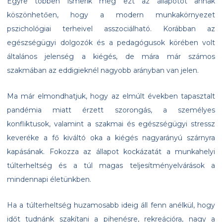
Egyre többen ismerik meg ezt az állapotot annak
köszönhetően, hogy a modern munkakörnyezet
pszichológiai terheivel asszociálható. Korábban az
egészségügyi dolgozók és a pedagógusok körében volt
általános jelenség a kiégés, de mára már számos
szakmában az eddigieknél nagyobb arányban van jelen.
Ma már elmondhatjuk, hogy az elmúlt években tapasztalt
pandémia miatt érzett szorongás, a személyes
konfliktusok, valamint a szakmai és egészségügyi stressz
keveréke a fő kiváltó oka a kiégés nagyarányú szárnyra
kapásának. Fokozza az állapot kockázatát a munkahelyi
túlterheltség és a túl magas teljesítményelvárások a
mindennapi életünkben.
Ha a túlterheltség huzamosabb ideig áll fenn anélkül, hogy
időt tudnánk szakítani a pihenésre, rekreációra, nagy a