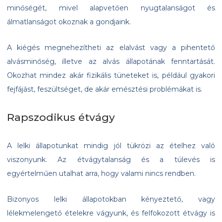
minőségét, mivel alapvetően nyugtalanságot és
álmatlanságot okoznak a gondjaink.
A kiégés megnehezítheti az elalvást vagy a pihentető
alvásminőség, illetve az alvás állapotának fenntartását.
Okozhat mindez akár fizikális tüneteket is, például gyakori
fejfájást, feszültséget, de akár emésztési problémákat is.
Rapszodikus étvágy
A lelki állapotunkat mindig jól tükrözi az ételhez való
viszonyunk. Az étvágytalanság és a túlevés is
egyértelműen utalhat arra, hogy valami nincs rendben.
Bizonyos lelki állapotokban kényeztető, vagy
lélekmelengető ételekre vágyunk, és felfokozott étvágy is