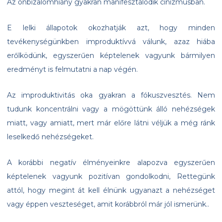
Az önbizalomhiány gyakran manifesztálódik cinizmusban.
E lelki állapotok okozhatják azt, hogy minden
tevékenységünkben improduktívvá válunk, azaz hiába
erőlködünk, egyszerűen képtelenek vagyunk bármilyen
eredményt is felmutatni a nap végén.
Az improduktivitás oka gyakran a fókuszvesztés. Nem
tudunk koncentrálni vagy a mögöttünk álló nehézségek
miatt, vagy amiatt, mert már előre látni véljük a még ránk
leselkedő nehézségeket.
A korábbi negatív élményeinkre alapozva egyszerűen
képtelenek vagyunk pozitívan gondolkodni, Rettegünk
attól, hogy megint át kell élnünk ugyanazt a nehézséget
vagy éppen veszteséget, amit korábbról már jól ismerünk..