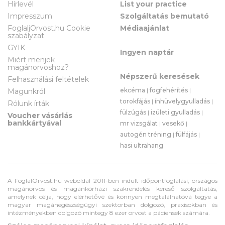
Hírlevél
List your practice
Impresszum
Szolgáltatás bemutató
FoglaljOrvost.hu Cookie
Médiaajánlat
szabályzat
GYIK
Ingyen naptár
Miért menjek
magánorvoshoz?
Népszerű keresések
Felhasználási feltételek
ekcéma
|
fogfehérítés
|
Magunkról
torokfájás
|
ínhüvelygyulladás
|
Rólunk írták
fülzúgás
|
izületi gyulladás
|
Voucher vásárlás
bankkártyával
mr vizsgálat
|
vesekő
|
autogén tréning
|
fülfájás
|
hasi ultrahang
A FoglalOrvost.hu weboldal 2011-ben indult időpontfoglalási, országos
magánorvos és magánkórházi szakrendelés kereső szolgáltatás,
amelynek célja, hogy elérhetővé és könnyen megtalálhatóvá tegye a
magyar magánegészségügyi szektorban dolgozó, praxisokban és
intézményekben dolgozó mintegy 8 ezer orvost a páciensek számára.