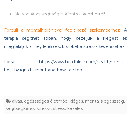
Ne vonakodj segítséget kérni szakembertől!
Fordulj a mentálhigiéniával foglalkozó szakemberhez
. A
terápia segíthet abban, hogy kezeljük a kiégést és
megtaláljuk a megfelelő eszközöket a stressz kezeléséhez.
Forrás: https://www.healthline.com/health/mental-
health/signs-burnout-and-how-to-stop-it
alvás
,
egészséges életmód
,
kiégés
,
mentális egészség
,
segítségkérés
,
stressz
,
stresszkezelés