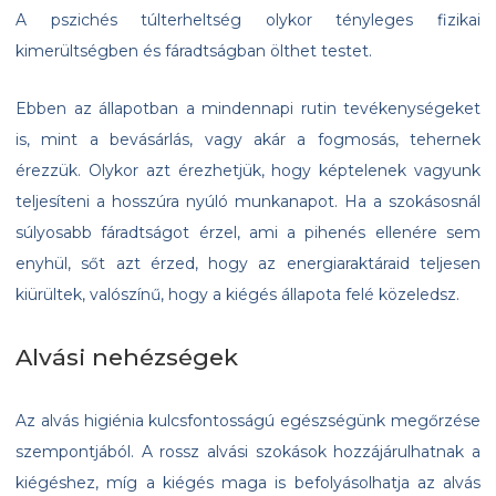
A pszichés túlterheltség olykor tényleges fizikai
kimerültségben és fáradtságban ölthet testet.
Ebben az állapotban a mindennapi rutin tevékenységeket
is, mint a bevásárlás, vagy akár a fogmosás, tehernek
érezzük. Olykor azt érezhetjük, hogy képtelenek vagyunk
teljesíteni a hosszúra nyúló munkanapot. Ha a szokásosnál
súlyosabb fáradtságot érzel, ami a pihenés ellenére sem
enyhül, sőt azt érzed, hogy az energiaraktáraid teljesen
kiürültek, valószínű, hogy a kiégés állapota felé közeledsz.
Alvási nehézségek
Az alvás higiénia kulcsfontosságú egészségünk megőrzése
szempontjából. A rossz alvási szokások hozzájárulhatnak a
kiégéshez, míg a kiégés maga is befolyásolhatja az alvás