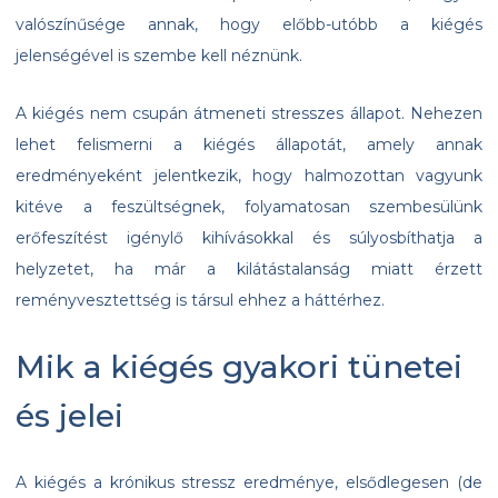
valószínűsége annak, hogy előbb-utóbb a kiégés
jelenségével is szembe kell néznünk.
A kiégés nem csupán átmeneti stresszes állapot. Nehezen
lehet felismerni a kiégés állapotát, amely annak
eredményeként jelentkezik, hogy halmozottan vagyunk
kitéve a feszültségnek, folyamatosan szembesülünk
erőfeszítést igénylő kihívásokkal és súlyosbíthatja a
helyzetet, ha már a kilátástalanság miatt érzett
reményvesztettség is társul ehhez a háttérhez.
Mik a kiégés gyakori tünetei
és jelei
A kiégés a krónikus stressz eredménye, elsődlegesen (de