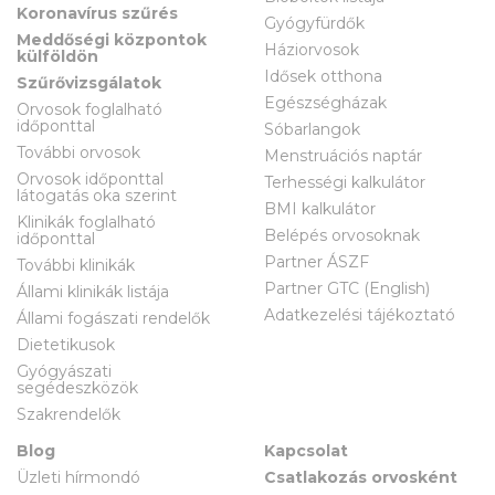
Koronavírus szűrés
Gyógyfürdők
Meddőségi központok
Háziorvosok
külföldön
Idősek otthona
Szűrővizsgálatok
Egészségházak
Orvosok foglalható
időponttal
Sóbarlangok
További orvosok
Menstruációs naptár
Orvosok időponttal
Terhességi kalkulátor
látogatás oka szerint
BMI kalkulátor
Klinikák foglalható
Belépés orvosoknak
időponttal
Partner ÁSZF
További klinikák
Partner GTC (English)
Állami klinikák listája
Adatkezelési tájékoztató
Állami fogászati rendelők
Dietetikusok
Gyógyászati
segédeszközök
Szakrendelők
Blog
Kapcsolat
Üzleti hírmondó
Csatlakozás orvosként