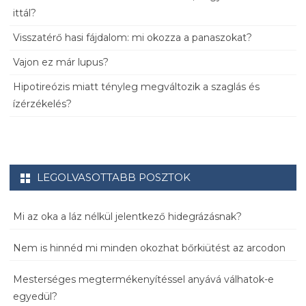
ittál?
Visszatérő hasi fájdalom: mi okozza a panaszokat?
Vajon ez már lupus?
Hipotireózis miatt tényleg megváltozik a szaglás és
ízérzékelés?
LEGOLVASOTTABB POSZTOK
Mi az oka a láz nélkül jelentkező hidegrázásnak?
Nem is hinnéd mi minden okozhat bőrkiütést az arcodon
Mesterséges megtermékenyítéssel anyává válhatok-e
egyedül?