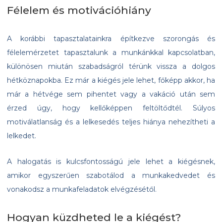
Félelem és motivációhiány
A korábbi tapasztalatainkra építkezve szorongás és
félelemérzetet tapasztalunk a munkánkkal kapcsolatban,
különösen miután szabadságról térünk vissza a dolgos
hétköznapokba. Ez már a kiégés jele lehet, főképp akkor, ha
már a hétvége sem pihentet vagy a vakáció után sem
érzed úgy, hogy kellőképpen feltöltődtél. Súlyos
motiválatlanság és a lelkesedés teljes hiánya nehezítheti a
lelkedet.
A halogatás is kulcsfontosságú jele lehet a kiégésnek,
amikor egyszerűen szabotálod a munkakedvedet és
vonakodsz a munkafeladatok elvégzésétől.
Hogyan küzdheted le a kiégést?