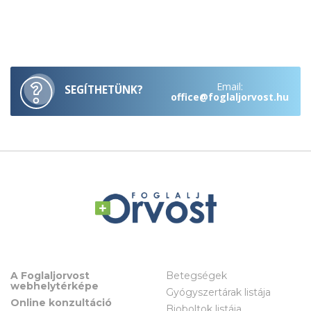
Email:
SEGÍTHETÜNK?
office@foglaljorvost.hu
A Foglaljorvost
Betegségek
webhelytérképe
Gyógyszertárak listája
Online konzultáció
Bioboltok listája