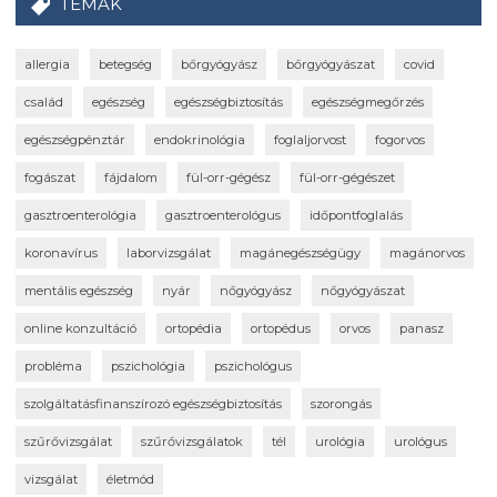
TÉMÁK
allergia
betegség
bőrgyógyász
bőrgyógyászat
covid
család
egészség
egészségbiztosítás
egészségmegőrzés
egészségpénztár
endokrinológia
foglaljorvost
fogorvos
fogászat
fájdalom
fül-orr-gégész
fül-orr-gégészet
gasztroenterológia
gasztroenterológus
időpontfoglalás
koronavírus
laborvizsgálat
magánegészségügy
magánorvos
mentális egészség
nyár
nőgyógyász
nőgyógyászat
online konzultáció
ortopédia
ortopédus
orvos
panasz
probléma
pszichológia
pszichológus
szolgáltatásfinanszírozó egészségbiztosítás
szorongás
szűrővizsgálat
szűrővizsgálatok
tél
urológia
urológus
vizsgálat
életmód