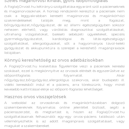
Széles magánorvosi kínálat, gyors időpontfoglalás
A FoglaljOrvost.hu kétirányú szolgáltatása egyaránt szól a pácienseknek
és magánorvosoknak. A honlap rendszerén keresztül a páciensek nem
csak a leggyakrabban keresett magánorvosi és magánkórházi
szakrendeléseket találják meg, mint a fogászat,
bőrgyógyászat,nőgyógyászat, de az állami egészségügyben sokszor
nehezen elérhető, vagy várólistás diagnosztikai szolgáltatásokat,
ultrahang vizsgálatokat, baleseti sebészeti ügyeleteket, speciális
gyermekgyógyászatot, kardiológiai és látás-egészségügyi
szolgáltatókat, allergológusokat, sőt a hagyományos távol-keleti
gyógyászat és akkupunktúra is szerepel a kereshető magánpraxisok
listájában.
Könnyű kereshetőség az orvos adatbázisokban
A FoglaljOrvost.hu kialakítása figyelembe veszi a páciensek keresési
szokásait, ezzel is megkönnyítve az orvosok elérését és egyszerűsítve az
időpontfoglalás folyamatát. Akár
nőgyógyász,bőrgyógyász,allergológus szakorvos, akár budapesti ill.
vidéki keresésből indul el a páciens, arra törekszünk, hogy minél
kevesebb kattintással elérje az időpont-foglalási lehetőséget.
Hasznos orvos visszajelzések
A weboldal az orvosoknak és magánkórházakban dolgozó
szakembereknek folyamatos online jelenlétet biztosít, segíti a
páciensszerzést, és megtartást is, hiszen az FoglaljOrvost.hu
szolgáltatásainak felhasználói egy-egy orvos-páciens találkozó után
véleményezhetik is az adott magánpraxis szolgáltatásait, vagy
magukat a szakembereket.