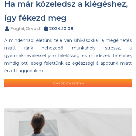
Ha már közeledsz a kiégéshez,
így fékezd meg
FoglaljOrvost
2024.10.08.
A mindennapi életünk tele van kihívásokkal: a megélhetés
miatt ránk nehezedő munkahelyi stressz, a
gyermekneveléssel járó felelősség és mindezek tetejébe,
mindig ott lebeg felettünk az egészségi állapotunk miatt
érzett aggodalom….
Tovább olvasom »