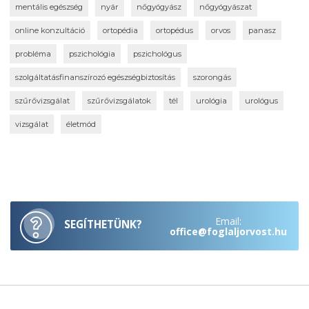
mentális egészség
nyár
nőgyógyász
nőgyógyászat
online konzultáció
ortopédia
ortopédus
orvos
panasz
probléma
pszichológia
pszichológus
szolgáltatásfinanszírozó egészségbiztosítás
szorongás
szűrővizsgálat
szűrővizsgálatok
tél
urológia
urológus
vizsgálat
életmód
Email:
SEGÍTHETÜNK?
office@foglaljorvost.hu