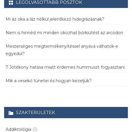
LEGOLVASOTTABB POSZTOK
Mi az oka a láz nélkül jelentkező hidegrázásnak?
Nem is hinnéd mi minden okozhat bőrkiütést az arcodon
Mesterséges megtermékenyítéssel anyává válhatok-e
egyedül?
7 Jótékony hatása miatt érdemes hummuszt fogyasztani
Mik a vesekő tünetei és hogyan kezeljük?
SZAKTERÜLETEK
Addiktológia
(3)