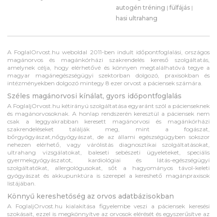
autogén tréning
|
fülfájás
|
hasi ultrahang
A FoglalOrvost.hu weboldal 2011-ben indult időpontfoglalási, országos
magánorvos és magánkórházi szakrendelés kereső szolgáltatás,
amelynek célja, hogy elérhetővé és könnyen megtalálhatóvá tegye a
magyar magánegészségügyi szektorban dolgozó, praxisokban és
intézményekben dolgozó mintegy 8 ezer orvost a páciensek számára.
Széles magánorvosi kínálat, gyors időpontfoglalás
A FoglaljOrvost.hu kétirányú szolgáltatása egyaránt szól a pácienseknek
és magánorvosoknak. A honlap rendszerén keresztül a páciensek nem
csak a leggyakrabban keresett magánorvosi és magánkórházi
szakrendeléseket találják meg, mint a fogászat,
bőrgyógyászat,nőgyógyászat, de az állami egészségügyben sokszor
nehezen elérhető, vagy várólistás diagnosztikai szolgáltatásokat,
ultrahang vizsgálatokat, baleseti sebészeti ügyeleteket, speciális
gyermekgyógyászatot, kardiológiai és látás-egészségügyi
szolgáltatókat, allergológusokat, sőt a hagyományos távol-keleti
gyógyászat és akkupunktúra is szerepel a kereshető magánpraxisok
listájában.
Könnyű kereshetőség az orvos adatbázisokban
A FoglaljOrvost.hu kialakítása figyelembe veszi a páciensek keresési
szokásait, ezzel is megkönnyítve az orvosok elérését és egyszerűsítve az