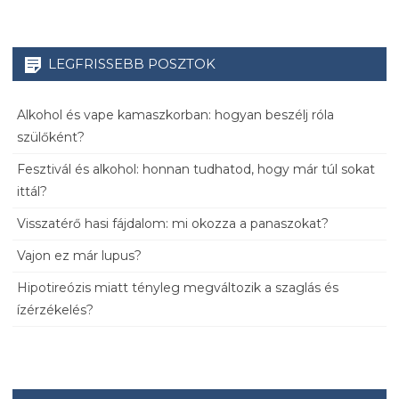
LEGFRISSEBB POSZTOK
Alkohol és vape kamaszkorban: hogyan beszélj róla
szülőként?
Fesztivál és alkohol: honnan tudhatod, hogy már túl sokat
ittál?
Visszatérő hasi fájdalom: mi okozza a panaszokat?
Vajon ez már lupus?
Hipotireózis miatt tényleg megváltozik a szaglás és
ízérzékelés?