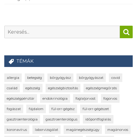
TÉMÁK
allergia
betegség
bőrgyógyász
bőrgyógyászat
covid
család
egészség
egészségbiztosítás
egészségmegőrzés
egészségpénztár
endokrinológia
foglaljorvost
fogorvos
fogászat
fájdalom
fül-orr-gégész
fül-orr-gégészet
gasztroenterológia
gasztroenterológus
időpontfoglalás
koronavírus
laborvizsgálat
magánegészségügy
magánorvos