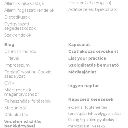
Partner GTC (English)
Állami klinikák listája
Adatkezelési tájékoztató
Állami fogászati rendelők
Dietetikusok
Gyógyászati
segédeszközök
Szakrendelők
Blog
Kapcsolat
Üzleti hírmondó
Csatlakozás orvosként
Hírlevél
List your practice
Impresszum
Szolgáltatás bemutató
FoglaljOrvost.hu Cookie
Médiaajánlat
szabályzat
GYIK
Ingyen naptár
Miért menjek
magánorvoshoz?
Népszerű keresések
Felhasználási feltételek
ekcéma
|
fogfehérítés
|
Magunkról
torokfájás
|
ínhüvelygyulladás
|
Rólunk írták
fülzúgás
|
izületi gyulladás
|
Voucher vásárlás
bankkártyával
mr vizsgálat
|
vesekő
|