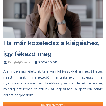
Ha már közeledsz a kiégéshez,
így fékezd meg
FoglaljOrvost
2024.10.08.
A mindennapi életünk tele van kihívásokkal: a megélhetés
miatt ránk nehezedő munkahelyi stressz, a
gyermekneveléssel járó felelősség és mindezek tetejébe,
mindig ott lebeg felettünk az egészségi állapotunk miatt
érzett aggodalom….
Tovább olvasom »