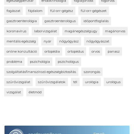
egészségpénztár
endokrinológia
foglaljorvost
fogorvos
fogászat
fájdalom
fül-orr-gégész
fül-orr-gégészet
gasztroenterológia
gasztroenterológus
időpontfoglalás
koronavírus
laborvizsgálat
magánegészségügy
magánorvos
mentális egészség
nyár
nőgyógyász
nőgyógyászat
online konzultáció
ortopédia
ortopédus
orvos
panasz
probléma
pszichológia
pszichológus
szolgáltatásfinanszírozó egészségbiztosítás
szorongás
szűrővizsgálat
szűrővizsgálatok
tél
urológia
urológus
vizsgálat
életmód