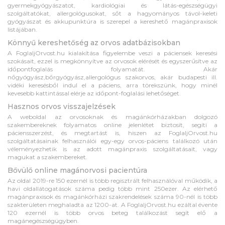
gyermekgyógyászatot, kardiológiai és látás-egészségügyi
szolgáltatókat, allergológusokat, sőt a hagyományos távol-keleti
gyógyászat és akkupunktúra is szerepel a kereshető magánpraxisok
listájában.
Könnyű kereshetőség az orvos adatbázisokban
A FoglaljOrvost.hu kialakítása figyelembe veszi a páciensek keresési
szokásait, ezzel is megkönnyítve az orvosok elérését és egyszerűsítve az
időpontfoglalás folyamatát. Akár
nőgyógyász,bőrgyógyász,allergológus szakorvos, akár budapesti ill.
vidéki keresésből indul el a páciens, arra törekszünk, hogy minél
kevesebb kattintással elérje az időpont-foglalási lehetőséget.
Hasznos orvos visszajelzések
A weboldal az orvosoknak és magánkórházakban dolgozó
szakembereknek folyamatos online jelenlétet biztosít, segíti a
páciensszerzést, és megtartást is, hiszen az FoglaljOrvost.hu
szolgáltatásainak felhasználói egy-egy orvos-páciens találkozó után
véleményezhetik is az adott magánpraxis szolgáltatásait, vagy
magukat a szakembereket.
Bővülő online magánorvosi pacientúra
Az oldal 2019-re 150 ezernél is több regisztrált felhasználóval működik, a
havi oldallátogatások száma pedig több mint 250ezer. Az elérhető
magánpraxisok és magánkórházi szakrendelések száma 90-nél is több
szakterületen meghaladta az 1200-at. A FoglaljOrvost.hu ezáltal évente
120 ezernél is több orvos beteg találkozást segít elő a
magánegészségügyben.