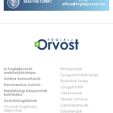
Email:
SEGÍTHETÜNK?
office@foglaljorvost.hu
A Foglaljorvost
Betegségek
webhelytérképe
Gyógyszertárak listája
Online konzultáció
Bioboltok listája
Koronavírus szűrés
Gyógyfürdők
Meddőségi központok
Háziorvosok
külföldön
Idősek otthona
Szűrővizsgálatok
Egészségházak
Orvosok foglalható
időponttal
Sóbarlangok