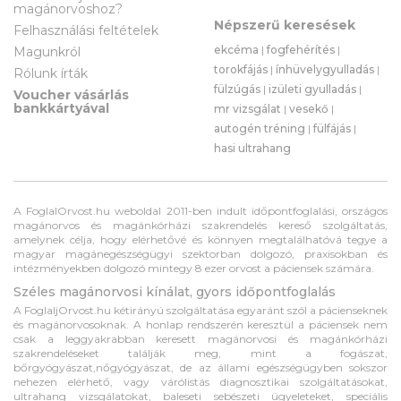
magánorvoshoz?
Népszerű keresések
Felhasználási feltételek
ekcéma
|
fogfehérítés
|
Magunkról
torokfájás
|
ínhüvelygyulladás
|
Rólunk írták
fülzúgás
|
izületi gyulladás
|
Voucher vásárlás
bankkártyával
mr vizsgálat
|
vesekő
|
autogén tréning
|
fülfájás
|
hasi ultrahang
A FoglalOrvost.hu weboldal 2011-ben indult időpontfoglalási, országos
magánorvos és magánkórházi szakrendelés kereső szolgáltatás,
amelynek célja, hogy elérhetővé és könnyen megtalálhatóvá tegye a
magyar magánegészségügyi szektorban dolgozó, praxisokban és
intézményekben dolgozó mintegy 8 ezer orvost a páciensek számára.
Széles magánorvosi kínálat, gyors időpontfoglalás
A FoglaljOrvost.hu kétirányú szolgáltatása egyaránt szól a pácienseknek
és magánorvosoknak. A honlap rendszerén keresztül a páciensek nem
csak a leggyakrabban keresett magánorvosi és magánkórházi
szakrendeléseket találják meg, mint a fogászat,
bőrgyógyászat,nőgyógyászat, de az állami egészségügyben sokszor
nehezen elérhető, vagy várólistás diagnosztikai szolgáltatásokat,
ultrahang vizsgálatokat, baleseti sebészeti ügyeleteket, speciális