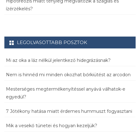
Hipotireózis miatt tényleg megváltozik a szaglás és
ízérzékelés?
LEGOLVASOTTABB POSZTOK
Mi az oka a láz nélkül jelentkező hidegrázásnak?
Nem is hinnéd mi minden okozhat bőrkiütést az arcodon
Mesterséges megtermékenyítéssel anyává válhatok-e
egyedül?
7 Jótékony hatása miatt érdemes hummuszt fogyasztani
Mik a vesekő tünetei és hogyan kezeljük?