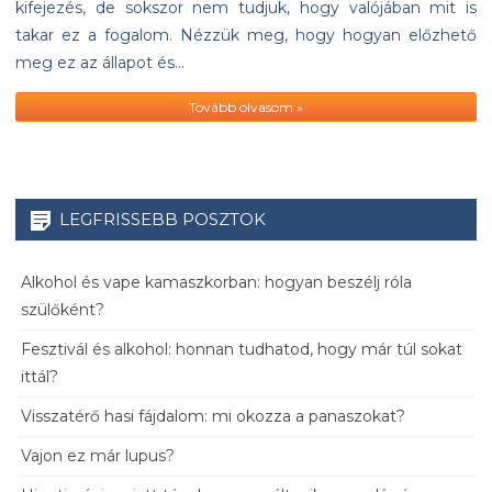
kifejezés, de sokszor nem tudjuk, hogy valójában mit is
takar ez a fogalom. Nézzük meg, hogy hogyan előzhető
meg ez az állapot és…
Tovább olvasom »
LEGFRISSEBB POSZTOK
Alkohol és vape kamaszkorban: hogyan beszélj róla
szülőként?
Fesztivál és alkohol: honnan tudhatod, hogy már túl sokat
ittál?
Visszatérő hasi fájdalom: mi okozza a panaszokat?
Vajon ez már lupus?