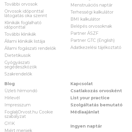
További orvosok
Menstruációs naptár
Orvosok időponttal
Terhességi kalkulátor
látogatás oka szerint
BMI kalkulátor
Klinikák foglalható
Belépés orvosoknak
időponttal
Partner ÁSZF
További klinikák
Partner GTC (English)
Állami klinikák listája
Adatkezelési tájékoztató
Állami fogászati rendelők
Dietetikusok
Gyógyászati
segédeszközök
Szakrendelők
Blog
Kapcsolat
Üzleti hírmondó
Csatlakozás orvosként
Hírlevél
List your practice
Impresszum
Szolgáltatás bemutató
FoglaljOrvost.hu Cookie
Médiaajánlat
szabályzat
GYIK
Ingyen naptár
Miért menjek