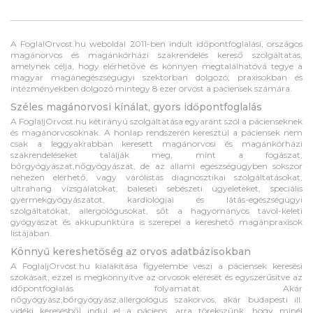
A FoglalOrvost.hu weboldal 2011-ben indult időpontfoglalási, országos
magánorvos és magánkórházi szakrendelés kereső szolgáltatás,
amelynek célja, hogy elérhetővé és könnyen megtalálhatóvá tegye a
magyar magánegészségügyi szektorban dolgozó, praxisokban és
intézményekben dolgozó mintegy 8 ezer orvost a páciensek számára.
Széles magánorvosi kínálat, gyors időpontfoglalás
A FoglaljOrvost.hu kétirányú szolgáltatása egyaránt szól a pácienseknek
és magánorvosoknak. A honlap rendszerén keresztül a páciensek nem
csak a leggyakrabban keresett magánorvosi és magánkórházi
szakrendeléseket találják meg, mint a fogászat,
bőrgyógyászat,nőgyógyászat, de az állami egészségügyben sokszor
nehezen elérhető, vagy várólistás diagnosztikai szolgáltatásokat,
ultrahang vizsgálatokat, baleseti sebészeti ügyeleteket, speciális
gyermekgyógyászatot, kardiológiai és látás-egészségügyi
szolgáltatókat, allergológusokat, sőt a hagyományos távol-keleti
gyógyászat és akkupunktúra is szerepel a kereshető magánpraxisok
listájában.
Könnyű kereshetőség az orvos adatbázisokban
A FoglaljOrvost.hu kialakítása figyelembe veszi a páciensek keresési
szokásait, ezzel is megkönnyítve az orvosok elérését és egyszerűsítve az
időpontfoglalás folyamatát. Akár
nőgyógyász,bőrgyógyász,allergológus szakorvos, akár budapesti ill.
vidéki keresésből indul el a páciens, arra törekszünk, hogy minél