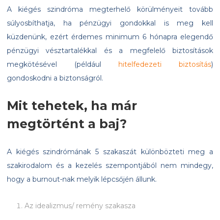
A kiégés szindróma megterhelő körülményeit tovább
súlyosbíthatja, ha pénzügyi gondokkal is meg kell
küzdenünk, ezért érdemes minimum 6 hónapra elegendő
pénzügyi vésztartalékkal és a megfelelő biztosítások
megkötésével (például
hitelfedezeti biztosítás
)
gondoskodni a biztonságról.
Mit tehetek, ha már
megtörtént a baj?
A kiégés szindrómának 5 szakaszát különbözteti meg a
szakirodalom és a kezelés szempontjából nem mindegy,
hogy a burnout-nak melyik lépcsőjén állunk.
Az idealizmus/ remény szakasza