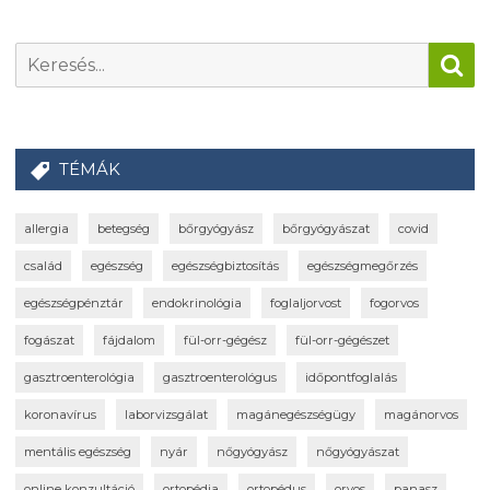
TÉMÁK
allergia
betegség
bőrgyógyász
bőrgyógyászat
covid
család
egészség
egészségbiztosítás
egészségmegőrzés
egészségpénztár
endokrinológia
foglaljorvost
fogorvos
fogászat
fájdalom
fül-orr-gégész
fül-orr-gégészet
gasztroenterológia
gasztroenterológus
időpontfoglalás
koronavírus
laborvizsgálat
magánegészségügy
magánorvos
mentális egészség
nyár
nőgyógyász
nőgyógyászat
online konzultáció
ortopédia
ortopédus
orvos
panasz