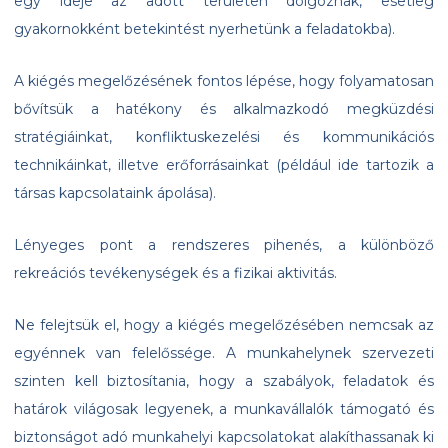
egy ideje az adott területen dolgoznak, esetleg
gyakornokként betekintést nyerhetünk a feladatokba).
A kiégés megelőzésének fontos lépése, hogy folyamatosan
bővítsük a hatékony és alkalmazkodó megküzdési
stratégiáinkat, konfliktuskezelési és kommunikációs
technikáinkat, illetve erőforrásainkat (például ide tartozik a
társas kapcsolataink ápolása).
Lényeges pont a rendszeres pihenés, a különböző
rekreációs tevékenységek és a fizikai aktivitás.
Ne felejtsük el, hogy a kiégés megelőzésében nemcsak az
egyénnek van felelőssége. A munkahelynek szervezeti
szinten kell biztosítania, hogy a szabályok, feladatok és
határok világosak legyenek, a munkavállalók támogató és
biztonságot adó munkahelyi kapcsolatokat alakíthassanak ki