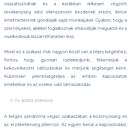
visszahúzódnak és a korábban lelkesen végzett
tevékenység iránt ellenszenvet kezdenek érezni, illetve
értelmetlennek gondolják saját munkájukat. Gyakori, hogy a
személyeket, akikkel foglalkoznak eltávolítják maguktól és a
viselkedésük kiszámíthatatlan lesz.
Mivel ez a szakasz már nagyon közel van a teljes kiégéshez,
fontos, hogy gyorsan cselekedjünk, felismerjük a
bekövetkezett változásokat és merjünk segítséget kérni.
Különösen jelentőségteljes az emberi kapcsolatok
értékelése és az ezekre való támaszkodás.
Az apátia szakasza
A kiégés szindróma végső szakaszában a közönyösség és
az érzéketlenség jellemző. Az egyén kerüli a kapcsolódást,