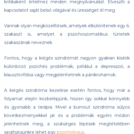
kritikaként értelmez minden megnyilvánulást. Elveszíti a
kapcsolatot saját belső világával és ürességet él meg.
Vannak olyan megközelítések, amelyek elkülönítenek egy 6.
szakaszt is, amelyet a pszichoszomatikus tünetek
szakaszának neveznek.
Fontos, hogy a kiégés szindrómát nagyon gyakran kísérik
különböző pszichés problémák, például a depresszió, a
klausztrofóbia vagy megjelenhetnek a pánikrohamok.
A kiégés szindróma kezelése esetén fontos, hogy már a
folyamat elején közbelépjünk, hiszen így sokkal könnyebb
és gyorsabb a terápia. Mivel a burnout szindróma súlyos
következményekkel jár és a problémák egyéni módon
jelenhetnek meg, a szükséges lépések megtételében
segítségünkre lehet egy
pszichológus
.