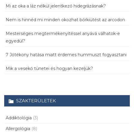
Mi az oka a láz nélkül jelentkező hidegrázásnak?
Nem is hinnéd mi minden okozhat bőrkiütést az arcodon
Mesterséges megtermékenyítéssel anyává válhatok-e
egyedül?
7 Jótékony hatása miatt érdemes hummuszt fogyasztani
Mik a vesekő tünetei és hogyan kezeljük?
SZAKTERÜLETEK
Addiktológia
(3)
Allergológia
(8)