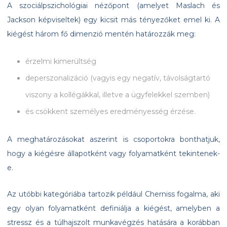
A szociálpszichológiai nézőpont (amelyet Maslach és
Jackson képviseltek) egy kicsit más tényezőket emel ki. A
kiégést három fő dimenzió mentén határozzák meg:
érzelmi kimerültség
deperszonalizáció (vagyis egy negatív, távolságtartó
viszony a kollégákkal, illetve a ügyfelekkel szemben)
és csökkent személyes eredményesség érzése.
A meghatározásokat aszerint is csoportokra bonthatjuk,
hogy a kiégésre állapotként vagy folyamatként tekintenek-
e.
Az utóbbi kategóriába tartozik például Cherniss fogalma, aki
egy olyan folyamatként definiálja a kiégést, amelyben a
stressz és a túlhajszolt munkavégzés hatására a korábban