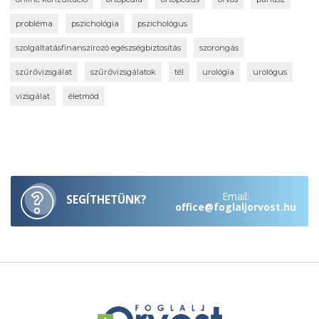
probléma
pszichológia
pszichológus
szolgáltatásfinanszírozó egészségbiztosítás
szorongás
szűrővizsgálat
szűrővizsgálatok
tél
urológia
urológus
vizsgálat
életmód
Email:
SEGÍTHETÜNK?
office@foglaljorvost.hu