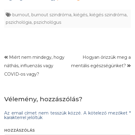
burnout
,
burnout szindróma
,
kiégés
,
kiégés szindróma
,
pszichológia
,
pszichológus
Miért nem mindegy, hogy
Hogyan őrizzük meg a
náthás, influenzás vagy
mentális egészségünket?
COVID-os vagy?
Vélemény, hozzászólás?
Az email címet nem tesszük közzé.
A kötelező mezőket
*
karakterrel jelöltük
HOZZÁSZÓLÁS