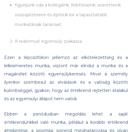
figyeljünk oda a kollégáink, feletteseink, szeretteink
visszajelzéseire és építsük be a tapasztaltabb
munkatársak tanácsait.
A realizmus/ egyensúly szakasza
Ezen a lépcsőfokon jellemző az elkötelezettség és a
lelkiismeretes munka, viszont már elindul a munka és a
magánélet közötti egyensúlykeresés. Mivel a személy
ilyenkor szembesül az elvárások és a valóság közötti
különbséggel, gyakori, hogy az értékrend rejtetten átalakul
és az egyensúlyi állapot nem valódi.
Ebben a periódusban megoldás lehet a saját
értékrendünkkel való munka, például a korábbi értékrend
áttekintése, a prioritási sorrend meghatározása és olyan