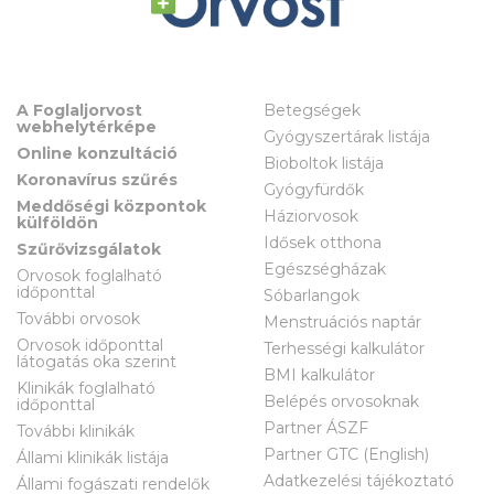
A Foglaljorvost
Betegségek
webhelytérképe
Gyógyszertárak listája
Online konzultáció
Bioboltok listája
Koronavírus szűrés
Gyógyfürdők
Meddőségi központok
Háziorvosok
külföldön
Idősek otthona
Szűrővizsgálatok
Egészségházak
Orvosok foglalható
időponttal
Sóbarlangok
További orvosok
Menstruációs naptár
Orvosok időponttal
Terhességi kalkulátor
látogatás oka szerint
BMI kalkulátor
Klinikák foglalható
Belépés orvosoknak
időponttal
Partner ÁSZF
További klinikák
Partner GTC (English)
Állami klinikák listája
Adatkezelési tájékoztató
Állami fogászati rendelők