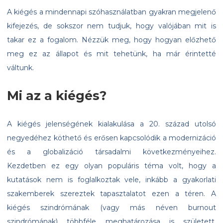
A kiégés a mindennapi szóhasználatban gyakran megjelenő
kifejezés, de sokszor nem tudjuk, hogy valójában mit is
takar ez a fogalom. Nézzük meg, hogy hogyan előzhető
meg ez az állapot és mit tehetünk, ha már érintetté
váltunk.
Mi az a kiégés?
A kiégés jelenségének kialakulása a 20. század utolsó
negyedéhez köthető és erősen kapcsolódik a modernizáció
és a globalizáció társadalmi következményeihez.
Kezdetben ez egy olyan populáris téma volt, hogy a
kutatások nem is foglalkoztak vele, inkább a gyakorlati
szakemberek szereztek tapasztalatot ezen a téren. A
kiégés szindrómának (vagy más néven burnout
szindrómának) többféle meghatározása is született,