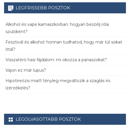
LEGFRISSEBB POSZTOK
Alkohol és vape kamaszkorban: hogyan beszélj róla
szülőként?
Fesztivál és alkohol: honnan tudhatod, hogy már túl sokat
ittál?
Visszatérő hasi fájdalom: mi okozza a panaszokat?
Vajon ez már lupus?
Hipotireózis miatt tényleg megváltozik a szaglás és
ízérzékelés?
LEGOLVASOTTABB POSZTOK