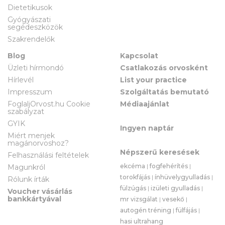
Dietetikusok
Gyógyászati
segédeszközök
Szakrendelők
Blog
Kapcsolat
Üzleti hírmondó
Csatlakozás orvosként
Hírlevél
List your practice
Impresszum
Szolgáltatás bemutató
FoglaljOrvost.hu Cookie
Médiaajánlat
szabályzat
GYIK
Ingyen naptár
Miért menjek
magánorvoshoz?
Népszerű keresések
Felhasználási feltételek
ekcéma
|
fogfehérítés
|
Magunkról
torokfájás
|
ínhüvelygyulladás
|
Rólunk írták
fülzúgás
|
izületi gyulladás
|
Voucher vásárlás
bankkártyával
mr vizsgálat
|
vesekő
|
autogén tréning
|
fülfájás
|
hasi ultrahang