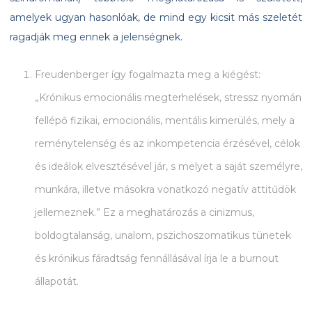
amelyek ugyan hasonlóak, de mind egy kicsit más szeletét
ragadják meg ennek a jelenségnek.
Freudenberger így fogalmazta meg a kiégést:
„Krónikus emocionális megterhelések, stressz nyomán
fellépő fizikai, emocionális, mentális kimerülés, mely a
reménytelenség és az inkompetencia érzésével, célok
és ideálok elvesztésével jár, s melyet a saját személyre,
munkára, illetve másokra vonatkozó negatív attitűdök
jellemeznek.” Ez a meghatározás a cinizmus,
boldogtalanság, unalom, pszichoszomatikus tünetek
és krónikus fáradtság fennállásával írja le a burnout
állapotát.