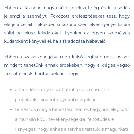
Ebben a fázisban nagyfokú elkötelezettség és lelkesedés
jellemzi a személyt. Fokozott erőfeszítéseket tesz, hogy
elérje a céljait, miközben sokszor a személyes igényei kárára
vállal be plusz feladatokat. Ilyenkor az egyén személyes
kudarcként könyveli el, ha a fáradozása hiábavaló.
Ebben a szakaszban járva még külső segítség nélkül is sok
mindent tehetünk annak érdekében, hogy a kiégés végső
fázisát elérjük. Fontos például, hogy:
a teendőink egy részét átruházzuk másra, ne
próbáljunk mindent egyedül megoldani
tervezzük meg a beosztásunkat és hagyjunk elég időt
a munkán kívüli tevékenységekre, feltöltődésre
(lényeges, hogy ehhez a tervhez tartsuk is magunkat)