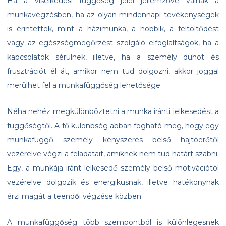
Ha a viselkedési függőség jelei jellemzővé válnak a
munkavégzésben, ha az olyan mindennapi tevékenységek
is érintettek, mint a házimunka, a hobbik, a feltöltődést
vagy az egészségmegőrzést szolgáló elfoglaltságok, ha a
kapcsolatok sérülnek, illetve, ha a személy dühöt és
frusztrációt él át, amikor nem tud dolgozni, akkor joggal
merülhet fel a munkafüggőség lehetősége.
Néha nehéz megkülönböztetni a munka iránti lelkesedést a
függőségtől. A fő különbség abban fogható meg, hogy egy
munkafüggő személy kényszeres belső hajtóerőtől
vezérelve végzi a feladatait, amiknek nem tud határt szabni.
Egy, a munkája iránt lelkesedő személy belső motivációtól
vezérelve dolgozik és energikusnak, illetve hatékonynak
érzi magát a teendői végzése közben.
A munkafüggőség több szempontból is különlegesnek