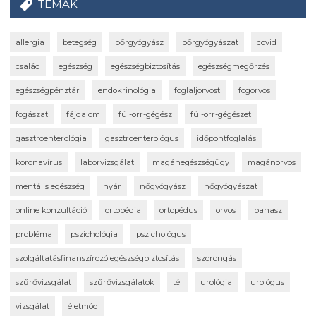
TÉMÁK
allergia
betegség
bőrgyógyász
bőrgyógyászat
covid
család
egészség
egészségbiztosítás
egészségmegőrzés
egészségpénztár
endokrinológia
foglaljorvost
fogorvos
fogászat
fájdalom
fül-orr-gégész
fül-orr-gégészet
gasztroenterológia
gasztroenterológus
időpontfoglalás
koronavírus
laborvizsgálat
magánegészségügy
magánorvos
mentális egészség
nyár
nőgyógyász
nőgyógyászat
online konzultáció
ortopédia
ortopédus
orvos
panasz
probléma
pszichológia
pszichológus
szolgáltatásfinanszírozó egészségbiztosítás
szorongás
szűrővizsgálat
szűrővizsgálatok
tél
urológia
urológus
vizsgálat
életmód