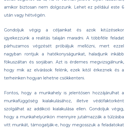
amikor biztosan nem dolgozunk. Lehet ez például este 6
után vagy hétvégén.
Gondoljuk végig a céljainkat és azok kitűzésekor
igyekezzünk a realitás talaján maradni. A többféle feladat
párhuzamos végzését próbáljuk mellőzni, mert ezzel
nagyban rontjuk a hatékonyságunkat, haladjunk inkább
fókuszáltan és sorjában. Azt is érdemes megvizsgálnunk,
hogy mik az elvárások felénk, ezek kitől érkeznek és a
terheinken hogyan lehetne csökkenteni.
Fontos, hogy a munkahely is jelentősen hozzájárulhat a
munkafüggőség kialakulásához, illetve védőfaktorként
szolgálhat az addikció kialakulása ellen. Gondoljuk végig,
hogy a munkahelyünkön mennyire jutalmazzák a túlzásba
vitt munkát, támogatják-e, hogy megosszuk a feladatokat