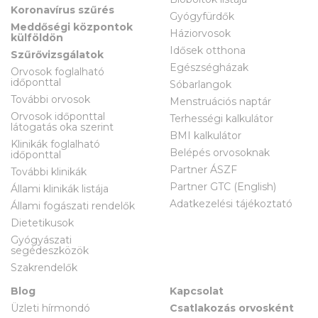
Koronavírus szűrés
Gyógyfürdők
Meddőségi központok
Háziorvosok
külföldön
Idősek otthona
Szűrővizsgálatok
Egészségházak
Orvosok foglalható
időponttal
Sóbarlangok
További orvosok
Menstruációs naptár
Orvosok időponttal
Terhességi kalkulátor
látogatás oka szerint
BMI kalkulátor
Klinikák foglalható
Belépés orvosoknak
időponttal
Partner ÁSZF
További klinikák
Partner GTC (English)
Állami klinikák listája
Adatkezelési tájékoztató
Állami fogászati rendelők
Dietetikusok
Gyógyászati
segédeszközök
Szakrendelők
Blog
Kapcsolat
Üzleti hírmondó
Csatlakozás orvosként