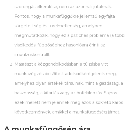
szorongás elkerülése, nem az azonnali jutalmak.
Fontos, hogy a munkafüggőkre jellemző egyfajta
sürgetettség és türelmetlenség, amelyben
megmutatkozik, hogy ez a pszichés probléma (a többi
viselkedési függőséghez hasonlóan) érinti az
impulzuskontrollt.
Másrészt a közgondolkodásban a túlzásba vitt
munkavégzés dicsőített addikcióként jelenik meg,
amelyhez olyan értékek társulnak, mint a gazdaság, a
hasznosság, a kitartás vagy az önfeláldozás. Sajnos
ezek mellett nem jelennek meg azok a sokrétű káros
következmények, amikkel a munkafüggőség járhat.
A munkafüggőség ára