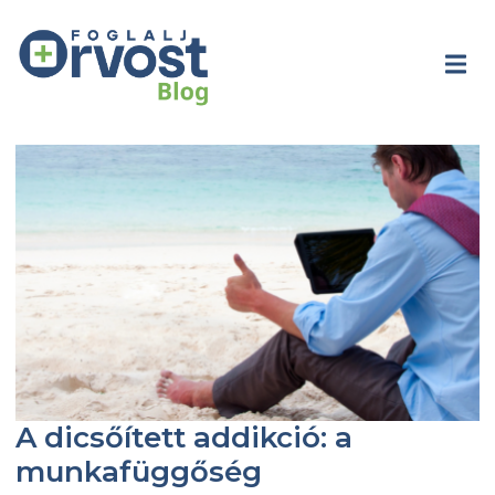
A dicsőített addikció: a
munkafüggőség