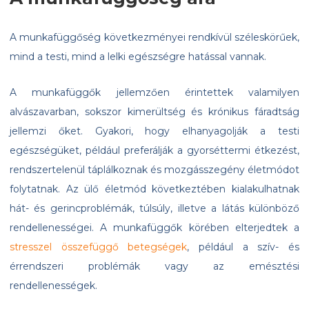
A munkafüggőség következményei rendkívül széleskörűek,
mind a testi, mind a lelki egészségre hatással vannak.
A munkafüggők jellemzően érintettek valamilyen
alvászavarban, sokszor kimerültség és krónikus fáradtság
jellemzi őket. Gyakori, hogy elhanyagolják a testi
egészségüket, például preferálják a gyorséttermi étkezést,
rendszertelenül táplálkoznak és mozgásszegény életmódot
folytatnak. Az ülő életmód következtében kialakulhatnak
hát- és gerincproblémák, túlsúly, illetve a látás különböző
rendellenességei. A munkafüggők körében elterjedtek a
stresszel összefüggő betegségek
, például a szív- és
érrendszeri problémák vagy az emésztési
rendellenességek.