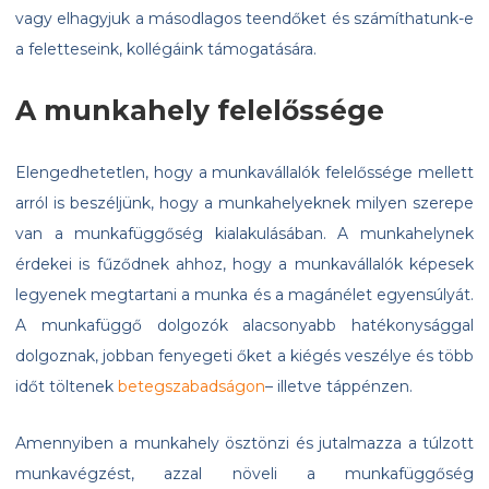
vagy elhagyjuk a másodlagos teendőket és számíthatunk-e
a feletteseink, kollégáink támogatására.
A munkahely felelőssége
Elengedhetetlen, hogy a munkavállalók felelőssége mellett
arról is beszéljünk, hogy a munkahelyeknek milyen szerepe
van a munkafüggőség kialakulásában. A munkahelynek
érdekei is fűződnek ahhoz, hogy a munkavállalók képesek
legyenek megtartani a munka és a magánélet egyensúlyát.
A munkafüggő dolgozók alacsonyabb hatékonysággal
dolgoznak, jobban fenyegeti őket a kiégés veszélye és több
időt töltenek
betegszabadságon
– illetve táppénzen.
Amennyiben a munkahely ösztönzi és jutalmazza a túlzott
munkavégzést, azzal növeli a munkafüggőség