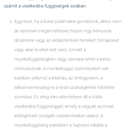
számít a viselkedési függőségek sorában:
Egyrészt, ha a külső jutalmakra gondolunk, akkor nem
jár azonnali megerősítéssel, hiszen egy bónuszra,
dicséretre vagy az előléptetésre heteket, hónapokat
vagy akár éveket kell várni. Emiatt a
munkafüggőségben nagy szerepe lehet a belső
motivációnak. A munkafüggő személyeket sok
esetben jellemzi a kitartás, az önfegyelem, a
lelkiismeretesség és a testi szükségletek háttérbe
szorítása. Ez elég éles ellentétben áll a többi
viselkedési függőséggel, amely a vágyak azonnali
kielégítését szolgáló cselekvéseken alapul. A
munkafüggőség esetében a hajtóerő inkább a