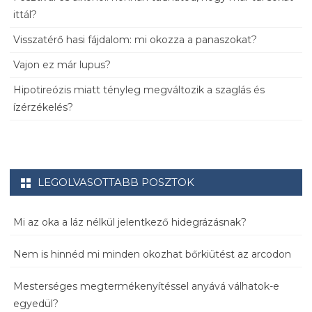
ittál?
Visszatérő hasi fájdalom: mi okozza a panaszokat?
Vajon ez már lupus?
Hipotireózis miatt tényleg megváltozik a szaglás és
ízérzékelés?
LEGOLVASOTTABB POSZTOK
Mi az oka a láz nélkül jelentkező hidegrázásnak?
Nem is hinnéd mi minden okozhat bőrkiütést az arcodon
Mesterséges megtermékenyítéssel anyává válhatok-e
egyedül?