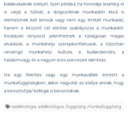
kialakulásának esélyét. Ilyen például, ha honorálja (esetleg el
is várja) a túlórát, a dolgozóknak munkaidőn kívül is
elérhetőnek kell lenniük vagy nem egy limitált munkaidő,
hanem a kitűzött cél elérése szabályozza a munkaidőt.
Kockázati tényezőt jelenthetnek a túlságosan magas
elvárások, a munkahelyi szerepkonfliktusok, a túlzottan
versengő munkahelyi kultúra, a kudarckerülés, a
hatalomvágy és a nagyon erős szervezeti identitás.
Ha egy felettes vagy egy munkavállaló érintett a
munkafüggőségben, akkor nagyobb az esélye annak, hogy
a beosztottjai/ kollégái is bevonódnak.
addiktológia
,
addiktológus
,
függőség
,
munkafüggőség