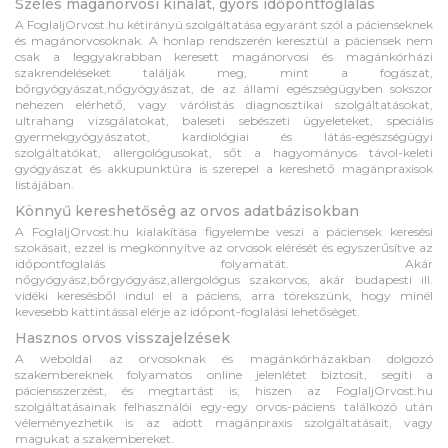
Széles magánorvosi kínálat, gyors időpontfoglalás
A FoglaljOrvost.hu kétirányú szolgáltatása egyaránt szól a pácienseknek
és magánorvosoknak. A honlap rendszerén keresztül a páciensek nem
csak a leggyakrabban keresett magánorvosi és magánkórházi
szakrendeléseket találják meg, mint a fogászat,
bőrgyógyászat,nőgyógyászat, de az állami egészségügyben sokszor
nehezen elérhető, vagy várólistás diagnosztikai szolgáltatásokat,
ultrahang vizsgálatokat, baleseti sebészeti ügyeleteket, speciális
gyermekgyógyászatot, kardiológiai és látás-egészségügyi
szolgáltatókat, allergológusokat, sőt a hagyományos távol-keleti
gyógyászat és akkupunktúra is szerepel a kereshető magánpraxisok
listájában.
Könnyű kereshetőség az orvos adatbázisokban
A FoglaljOrvost.hu kialakítása figyelembe veszi a páciensek keresési
szokásait, ezzel is megkönnyítve az orvosok elérését és egyszerűsítve az
időpontfoglalás folyamatát. Akár
nőgyógyász,bőrgyógyász,allergológus szakorvos, akár budapesti ill.
vidéki keresésből indul el a páciens, arra törekszünk, hogy minél
kevesebb kattintással elérje az időpont-foglalási lehetőséget.
Hasznos orvos visszajelzések
A weboldal az orvosoknak és magánkórházakban dolgozó
szakembereknek folyamatos online jelenlétet biztosít, segíti a
páciensszerzést, és megtartást is, hiszen az FoglaljOrvost.hu
szolgáltatásainak felhasználói egy-egy orvos-páciens találkozó után
véleményezhetik is az adott magánpraxis szolgáltatásait, vagy
magukat a szakembereket.