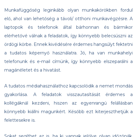
Munkafüggőség leginkább olyan munkakörökben fordul
elő, ahol van lehetőség a távoli/ otthoni munkavégzésre. A
laptopok és telefonok által bárhonnan és bármikor
elérhetővé válnak a feladatok, így könnyebb belecsúszni az
ördögi körbe. Ennek kivédésére érdemes hangsúlyt fektetni
a tudatos képernyő használatra. Jó, ha van munkahelyi
telefonunk és e-mail címünk, így könnyebb elszeparálni a
magánéletet és a hivatást.
A tudatos médiahasználathoz kapcsolódik a nemet mondás
gyakorlása. A feladatok visszautasítását érdemes a
kollégáknál kezdeni, hiszen az egyenrangú felállásban
könnyebb kiállni magunkért. Később ezt kiterjeszthetjük a
felettesekre is.
Sokat segíthet az is, ha ki vannak jelölve olyan időzónák,