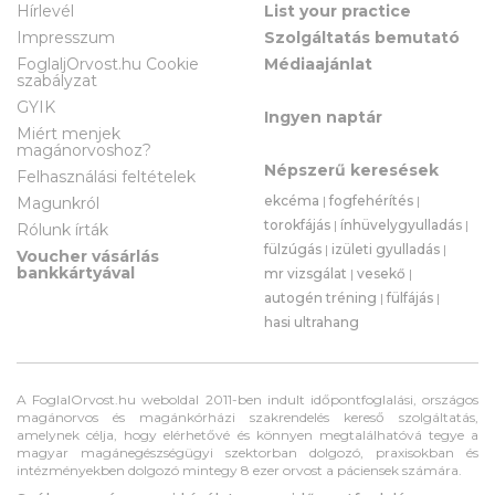
Hírlevél
List your practice
Impresszum
Szolgáltatás bemutató
FoglaljOrvost.hu Cookie
Médiaajánlat
szabályzat
GYIK
Ingyen naptár
Miért menjek
magánorvoshoz?
Népszerű keresések
Felhasználási feltételek
ekcéma
|
fogfehérítés
|
Magunkról
torokfájás
|
ínhüvelygyulladás
|
Rólunk írták
fülzúgás
|
izületi gyulladás
|
Voucher vásárlás
bankkártyával
mr vizsgálat
|
vesekő
|
autogén tréning
|
fülfájás
|
hasi ultrahang
A FoglalOrvost.hu weboldal 2011-ben indult időpontfoglalási, országos
magánorvos és magánkórházi szakrendelés kereső szolgáltatás,
amelynek célja, hogy elérhetővé és könnyen megtalálhatóvá tegye a
magyar magánegészségügyi szektorban dolgozó, praxisokban és
intézményekben dolgozó mintegy 8 ezer orvost a páciensek számára.