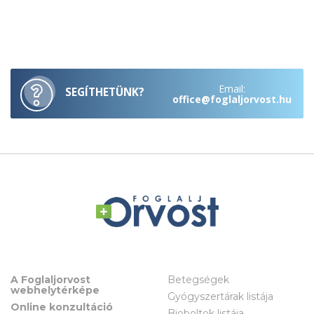
Email:
SEGÍTHETÜNK?
office@foglaljorvost.hu
A Foglaljorvost
Betegségek
webhelytérképe
Gyógyszertárak listája
Online konzultáció
Bioboltok listája