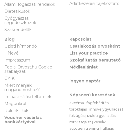
Adatkezelési tájékoztató
Állami fogászati rendelők
Dietetikusok
Gyógyászati
segédeszközök
Szakrendelők
Blog
Kapcsolat
Üzleti hírmondó
Csatlakozás orvosként
Hírlevél
List your practice
Impresszum
Szolgáltatás bemutató
FoglaljOrvost.hu Cookie
Médiaajánlat
szabályzat
GYIK
Ingyen naptár
Miért menjek
magánorvoshoz?
Népszerű keresések
Felhasználási feltételek
ekcéma
|
fogfehérítés
|
Magunkról
torokfájás
|
ínhüvelygyulladás
|
Rólunk írták
fülzúgás
|
izületi gyulladás
|
Voucher vásárlás
bankkártyával
mr vizsgálat
|
vesekő
|
autogén tréning
|
fülfájás
|